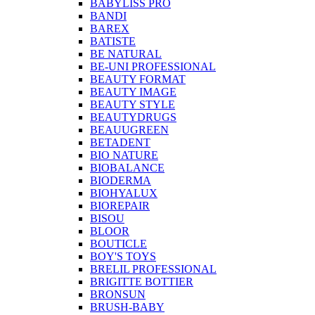
BABYLISS PRO
BANDI
BAREX
BATISTE
BE NATURAL
BE-UNI PROFESSIONAL
BEAUTY FORMAT
BEAUTY IMAGE
BEAUTY STYLE
BEAUTYDRUGS
BEAUUGREEN
BETADENT
BIO NATURE
BIOBALANCE
BIODERMA
BIOHYALUX
BIOREPAIR
BISOU
BLOOR
BOUTICLE
BOY'S TOYS
BRELIL PROFESSIONAL
BRIGITTE BOTTIER
BRONSUN
BRUSH-BABY