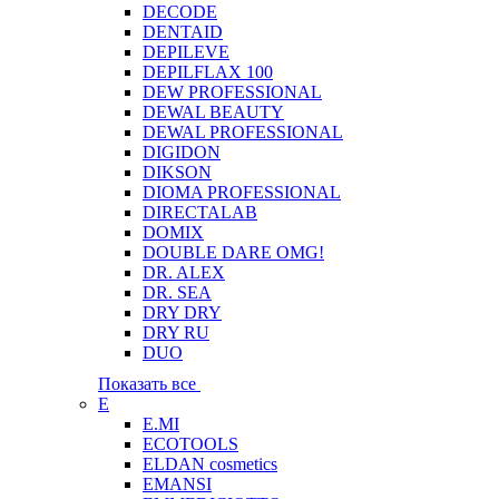
DECODE
DENTAID
DEPILEVE
DEPILFLAX 100
DEW PROFESSIONAL
DEWAL BEAUTY
DEWAL PROFESSIONAL
DIGIDON
DIKSON
DIOMA PROFESSIONAL
DIRECTALAB
DOMIX
DOUBLE DARE OMG!
DR. ALEX
DR. SEA
DRY DRY
DRY RU
DUO
Показать все
E
E.MI
ECOTOOLS
ELDAN cosmetics
EMANSI