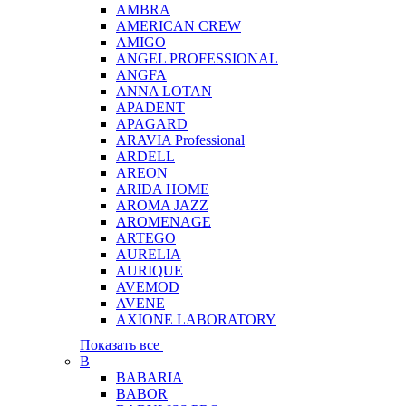
AMBRA
AMERICAN CREW
AMIGO
ANGEL PROFESSIONAL
ANGFA
ANNA LOTAN
APADENT
APAGARD
ARAVIA Professional
ARDELL
AREON
ARIDA HOME
AROMA JAZZ
AROMENAGE
ARTEGO
AURELIA
AURIQUE
AVEMOD
AVENE
AXIONE LABORATORY
Показать все
B
BABARIA
BABOR