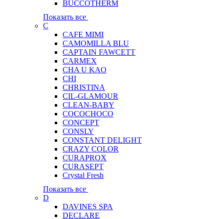
BUCCOTHERM
Показать все
C
CAFE MIMI
CAMOMILLA BLU
CAPTAIN FAWCETT
CARMEX
CHA U KAO
CHI
CHRISTINA
CIL-GLAMOUR
CLEAN-BABY
COCOCHOCO
CONCEPT
CONSLY
CONSTANT DELIGHT
CRAZY COLOR
CURAPROX
CURASEPT
Crystal Fresh
Показать все
D
DAVINES SPA
DECLARE