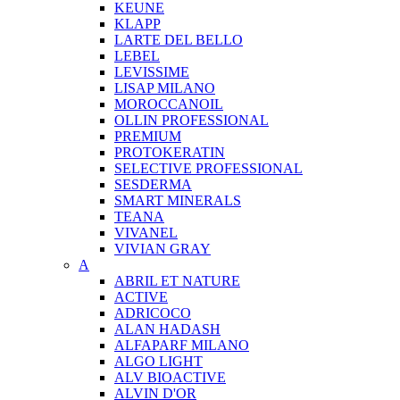
KEUNE
KLAPP
LARTE DEL BELLO
LEBEL
LEVISSIME
LISAP MILANO
MOROCCANOIL
OLLIN PROFESSIONAL
PREMIUM
PROTOKERATIN
SELECTIVE PROFESSIONAL
SESDERMA
SMART MINERALS
TEANA
VIVANEL
VIVIAN GRAY
A
ABRIL ET NATURE
ACTIVE
ADRICOCO
ALAN HADASH
ALFAPARF MILANO
ALGO LIGHT
ALV BIOACTIVE
ALVIN D'OR