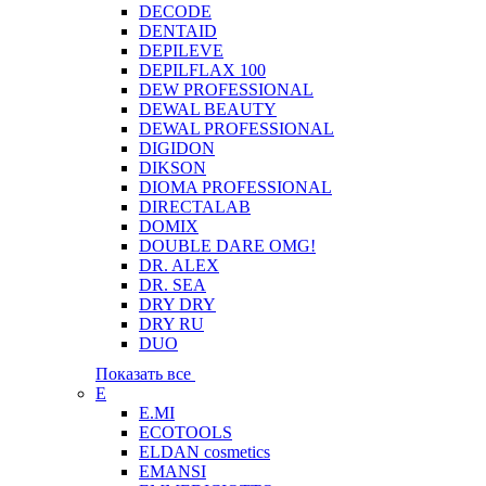
DECODE
DENTAID
DEPILEVE
DEPILFLAX 100
DEW PROFESSIONAL
DEWAL BEAUTY
DEWAL PROFESSIONAL
DIGIDON
DIKSON
DIOMA PROFESSIONAL
DIRECTALAB
DOMIX
DOUBLE DARE OMG!
DR. ALEX
DR. SEA
DRY DRY
DRY RU
DUO
Показать все
E
E.MI
ECOTOOLS
ELDAN cosmetics
EMANSI