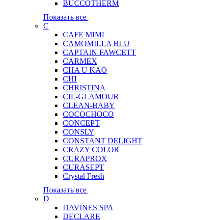
BUCCOTHERM
Показать все
C
CAFE MIMI
CAMOMILLA BLU
CAPTAIN FAWCETT
CARMEX
CHA U KAO
CHI
CHRISTINA
CIL-GLAMOUR
CLEAN-BABY
COCOCHOCO
CONCEPT
CONSLY
CONSTANT DELIGHT
CRAZY COLOR
CURAPROX
CURASEPT
Crystal Fresh
Показать все
D
DAVINES SPA
DECLARE