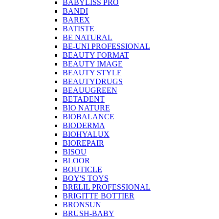
BABYLISS PRO
BANDI
BAREX
BATISTE
BE NATURAL
BE-UNI PROFESSIONAL
BEAUTY FORMAT
BEAUTY IMAGE
BEAUTY STYLE
BEAUTYDRUGS
BEAUUGREEN
BETADENT
BIO NATURE
BIOBALANCE
BIODERMA
BIOHYALUX
BIOREPAIR
BISOU
BLOOR
BOUTICLE
BOY'S TOYS
BRELIL PROFESSIONAL
BRIGITTE BOTTIER
BRONSUN
BRUSH-BABY