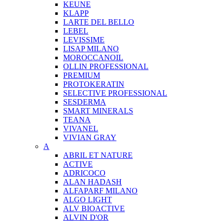
KEUNE
KLAPP
LARTE DEL BELLO
LEBEL
LEVISSIME
LISAP MILANO
MOROCCANOIL
OLLIN PROFESSIONAL
PREMIUM
PROTOKERATIN
SELECTIVE PROFESSIONAL
SESDERMA
SMART MINERALS
TEANA
VIVANEL
VIVIAN GRAY
A
ABRIL ET NATURE
ACTIVE
ADRICOCO
ALAN HADASH
ALFAPARF MILANO
ALGO LIGHT
ALV BIOACTIVE
ALVIN D'OR