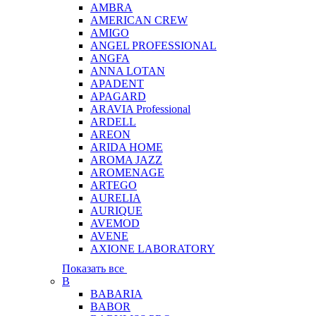
AMBRA
AMERICAN CREW
AMIGO
ANGEL PROFESSIONAL
ANGFA
ANNA LOTAN
APADENT
APAGARD
ARAVIA Professional
ARDELL
AREON
ARIDA HOME
AROMA JAZZ
AROMENAGE
ARTEGO
AURELIA
AURIQUE
AVEMOD
AVENE
AXIONE LABORATORY
Показать все
B
BABARIA
BABOR