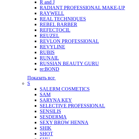
R and J
RADIANT PROFESSIONAL MAKE-UP
RAYWELL
REAL TECHNIQUES
REBEL BARBER
REFECTOCIL
REUZEL
REVLON PROFESSIONAL
REVYLINE
RUBIS
RUNAIL
RUSSIAN BEAUTY GURU
re:BOND
Показать все
S
SALERM COSMETICS
SAM
SARYNA KEY
SELECTIVE PROFESSIONAL
SENSILIS
SESDERMA
SEXY BROW HENNA
SHIK
SHOT