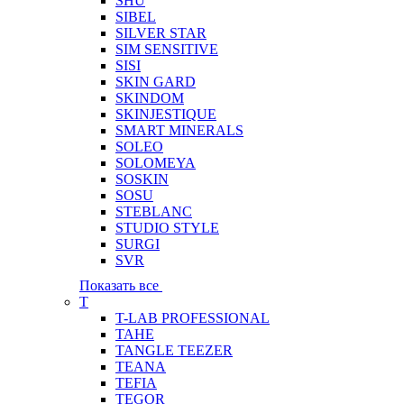
SHU
SIBEL
SILVER STAR
SIM SENSITIVE
SISI
SKIN GARD
SKINDOM
SKINJESTIQUE
SMART MINERALS
SOLEO
SOLOMEYA
SOSKIN
SOSU
STEBLANC
STUDIO STYLE
SURGI
SVR
Показать все
T
T-LAB PROFESSIONAL
TAHE
TANGLE TEEZER
TEANA
TEFIA
TEGOR