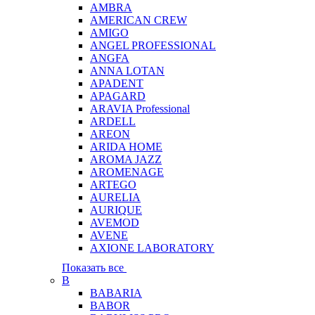
AMBRA
AMERICAN CREW
AMIGO
ANGEL PROFESSIONAL
ANGFA
ANNA LOTAN
APADENT
APAGARD
ARAVIA Professional
ARDELL
AREON
ARIDA HOME
AROMA JAZZ
AROMENAGE
ARTEGO
AURELIA
AURIQUE
AVEMOD
AVENE
AXIONE LABORATORY
Показать все
B
BABARIA
BABOR