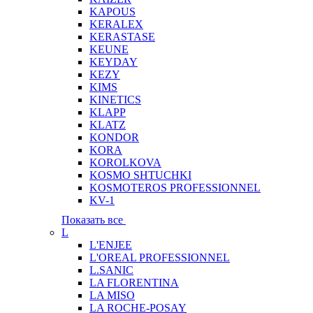
KAPOUS
KERALEX
KERASTASE
KEUNE
KEYDAY
KEZY
KIMS
KINETICS
KLAPP
KLATZ
KONDOR
KORA
KOROLKOVA
KOSMO SHTUCHKI
KOSMOTEROS PROFESSIONNEL
KV-1
Показать все
L
L'ENJEE
L'OREAL PROFESSIONNEL
L.SANIC
LA FLORENTINA
LA MISO
LA ROCHE-POSAY