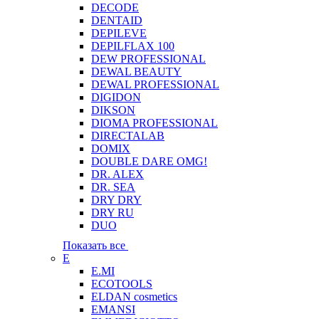
DECODE
DENTAID
DEPILEVE
DEPILFLAX 100
DEW PROFESSIONAL
DEWAL BEAUTY
DEWAL PROFESSIONAL
DIGIDON
DIKSON
DIOMA PROFESSIONAL
DIRECTALAB
DOMIX
DOUBLE DARE OMG!
DR. ALEX
DR. SEA
DRY DRY
DRY RU
DUO
Показать все
E
E.MI
ECOTOOLS
ELDAN cosmetics
EMANSI