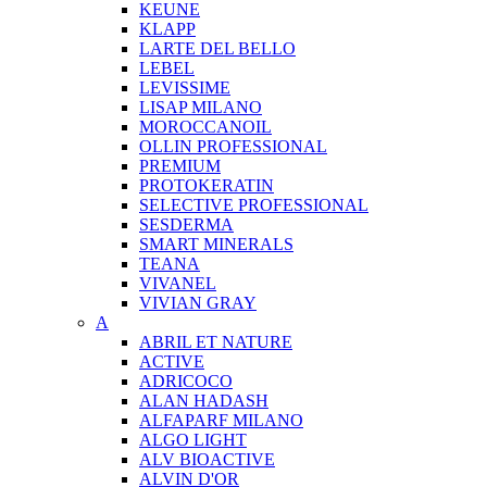
KEUNE
KLAPP
LARTE DEL BELLO
LEBEL
LEVISSIME
LISAP MILANO
MOROCCANOIL
OLLIN PROFESSIONAL
PREMIUM
PROTOKERATIN
SELECTIVE PROFESSIONAL
SESDERMA
SMART MINERALS
TEANA
VIVANEL
VIVIAN GRAY
A
ABRIL ET NATURE
ACTIVE
ADRICOCO
ALAN HADASH
ALFAPARF MILANO
ALGO LIGHT
ALV BIOACTIVE
ALVIN D'OR