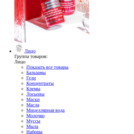
Лицо
Группа товаров:
Лицо
Показать все товары
Бальзамы
Гели
Концентраты
Кремы
Лосьоны
Маски
Масла
Мицеллярная вода
Молочко
Муссы
Мыла
Наборы