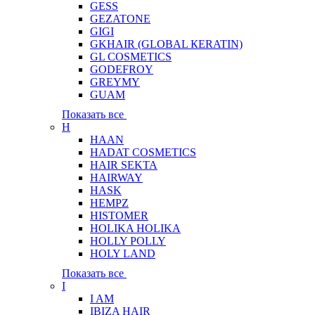
GESS
GEZATONE
GIGI
GKHAIR (GLOBAL КЕRATIN)
GL COSMETICS
GODEFROY
GREYMY
GUAM
Показать все
H
HAAN
HADAT COSMETICS
HAIR SEKTA
HAIRWAY
HASK
HEMPZ
HISTOMER
HOLIKA HOLIKA
HOLLY POLLY
HOLY LAND
Показать все
I
I AM
IBIZA HAIR