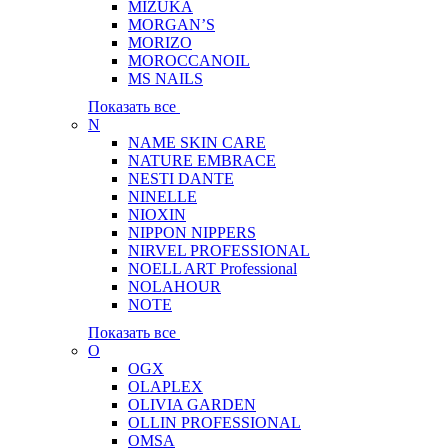
MIZUKA
MORGAN’S
MORIZO
MOROCCANOIL
MS NAILS
Показать все
N
NAME SKIN CARE
NATURE EMBRACE
NESTI DANTE
NINELLE
NIOXIN
NIPPON NIPPERS
NIRVEL PROFESSIONAL
NOELL ART Professional
NOLAHOUR
NOTE
Показать все
O
OGX
OLAPLEX
OLIVIA GARDEN
OLLIN PROFESSIONAL
OMSA