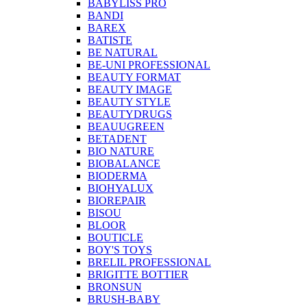
BABYLISS PRO
BANDI
BAREX
BATISTE
BE NATURAL
BE-UNI PROFESSIONAL
BEAUTY FORMAT
BEAUTY IMAGE
BEAUTY STYLE
BEAUTYDRUGS
BEAUUGREEN
BETADENT
BIO NATURE
BIOBALANCE
BIODERMA
BIOHYALUX
BIOREPAIR
BISOU
BLOOR
BOUTICLE
BOY'S TOYS
BRELIL PROFESSIONAL
BRIGITTE BOTTIER
BRONSUN
BRUSH-BABY