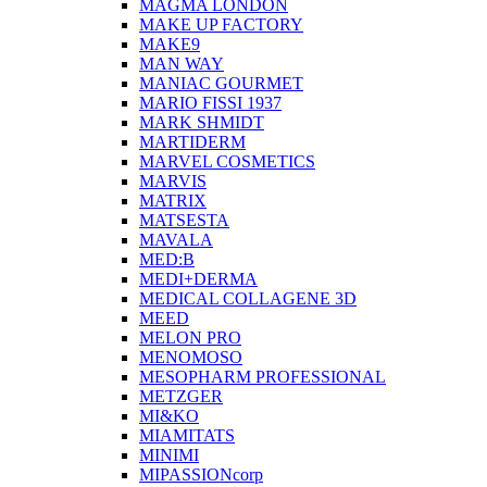
MAGMA LONDON
MAKE UP FACTORY
MAKE9
MAN WAY
MANIAC GOURMET
MARIO FISSI 1937
MARK SHMIDT
MARTIDERM
MARVEL COSMETICS
MARVIS
MATRIX
MATSESTA
MAVALA
MED:B
MEDI+DERMA
MEDICAL COLLAGENE 3D
MEED
MELON PRO
MENOMOSO
MESOPHARM PROFESSIONAL
METZGER
MI&KO
MIAMITATS
MINIMI
MIPASSIONcorp