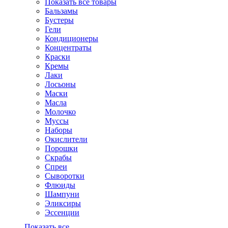
Показать все товары
Бальзамы
Бустеры
Гели
Кондиционеры
Концентраты
Краски
Кремы
Лаки
Лосьоны
Маски
Масла
Молочко
Муссы
Наборы
Окислители
Порошки
Скрабы
Спреи
Сыворотки
Флюиды
Шампуни
Эликсиры
Эссенции
Показать все