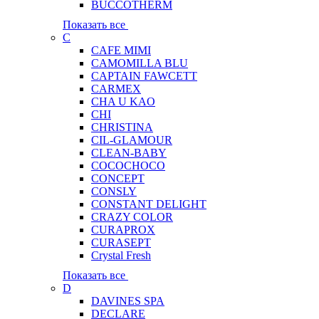
BUCCOTHERM
Показать все
C
CAFE MIMI
CAMOMILLA BLU
CAPTAIN FAWCETT
CARMEX
CHA U KAO
CHI
CHRISTINA
CIL-GLAMOUR
CLEAN-BABY
COCOCHOCO
CONCEPT
CONSLY
CONSTANT DELIGHT
CRAZY COLOR
CURAPROX
CURASEPT
Crystal Fresh
Показать все
D
DAVINES SPA
DECLARE