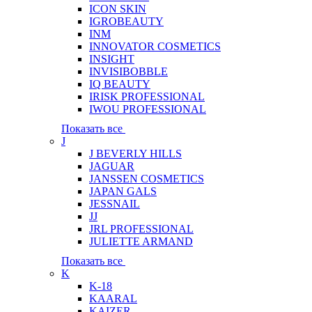
ICON SKIN
IGROBEAUTY
INM
INNOVATOR COSMETICS
INSIGHT
INVISIBOBBLE
IQ BEAUTY
IRISK PROFESSIONAL
IWOU PROFESSIONAL
Показать все
J
J BEVERLY HILLS
JAGUAR
JANSSEN COSMETICS
JAPAN GALS
JESSNAIL
JJ
JRL PROFESSIONAL
JULIETTE ARMAND
Показать все
K
K-18
KAARAL
KAIZER