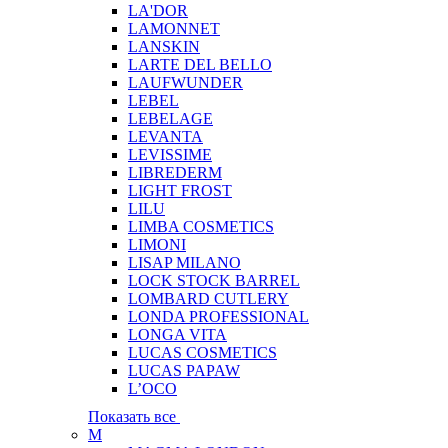
LA'DOR
LAMONNET
LANSKIN
LARTE DEL BELLO
LAUFWUNDER
LEBEL
LEBELAGE
LEVANTA
LEVISSIME
LIBREDERM
LIGHT FROST
LILU
LIMBA COSMETICS
LIMONI
LISAP MILANO
LOCK STOCK BARREL
LOMBARD CUTLERY
LONDA PROFESSIONAL
LONGA VITA
LUCAS COSMETICS
LUCAS PAPAW
L’OCO
Показать все
M