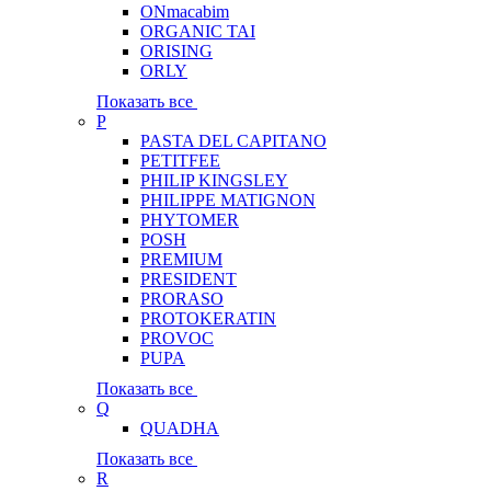
ONmacabim
ORGANIC TAI
ORISING
ORLY
Показать все
P
PASTA DEL CAPITANO
PETITFEE
PHILIP KINGSLEY
PHILIPPE MATIGNON
PHYTOMER
POSH
PREMIUM
PRESIDENT
PRORASO
PROTOKERATIN
PROVOC
PUPA
Показать все
Q
QUADHA
Показать все
R