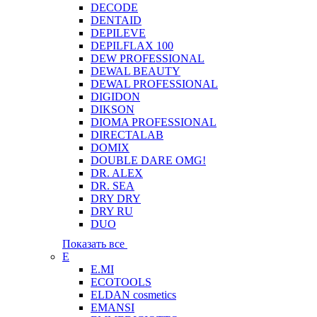
DECODE
DENTAID
DEPILEVE
DEPILFLAX 100
DEW PROFESSIONAL
DEWAL BEAUTY
DEWAL PROFESSIONAL
DIGIDON
DIKSON
DIOMA PROFESSIONAL
DIRECTALAB
DOMIX
DOUBLE DARE OMG!
DR. ALEX
DR. SEA
DRY DRY
DRY RU
DUO
Показать все
E
E.MI
ECOTOOLS
ELDAN cosmetics
EMANSI