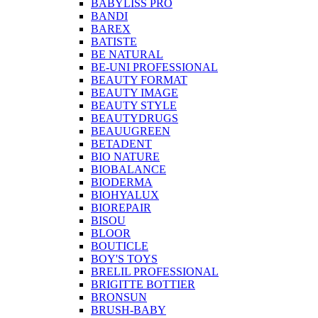
BABYLISS PRO
BANDI
BAREX
BATISTE
BE NATURAL
BE-UNI PROFESSIONAL
BEAUTY FORMAT
BEAUTY IMAGE
BEAUTY STYLE
BEAUTYDRUGS
BEAUUGREEN
BETADENT
BIO NATURE
BIOBALANCE
BIODERMA
BIOHYALUX
BIOREPAIR
BISOU
BLOOR
BOUTICLE
BOY'S TOYS
BRELIL PROFESSIONAL
BRIGITTE BOTTIER
BRONSUN
BRUSH-BABY