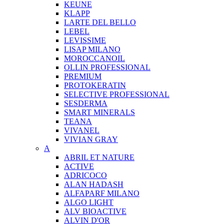
KEUNE
KLAPP
LARTE DEL BELLO
LEBEL
LEVISSIME
LISAP MILANO
MOROCCANOIL
OLLIN PROFESSIONAL
PREMIUM
PROTOKERATIN
SELECTIVE PROFESSIONAL
SESDERMA
SMART MINERALS
TEANA
VIVANEL
VIVIAN GRAY
A
ABRIL ET NATURE
ACTIVE
ADRICOCO
ALAN HADASH
ALFAPARF MILANO
ALGO LIGHT
ALV BIOACTIVE
ALVIN D'OR