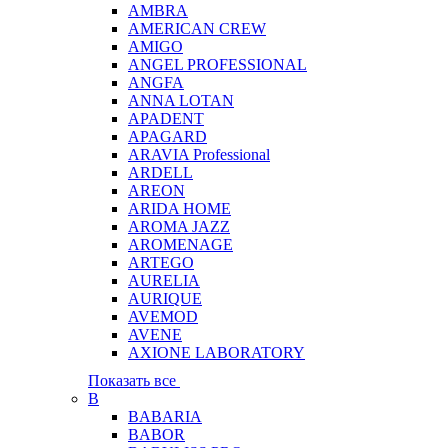
AMBRA
AMERICAN CREW
AMIGO
ANGEL PROFESSIONAL
ANGFA
ANNA LOTAN
APADENT
APAGARD
ARAVIA Professional
ARDELL
AREON
ARIDA HOME
AROMA JAZZ
AROMENAGE
ARTEGO
AURELIA
AURIQUE
AVEMOD
AVENE
AXIONE LABORATORY
Показать все
B
BABARIA
BABOR