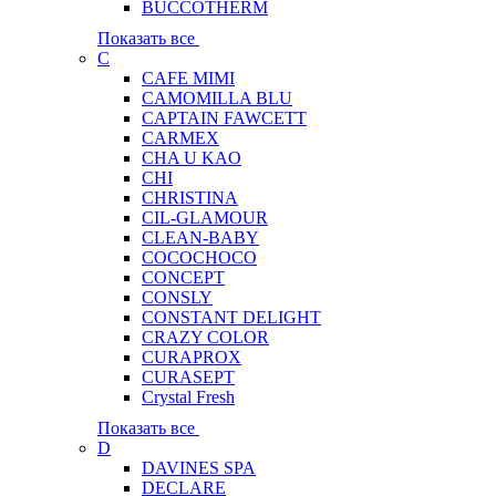
BUCCOTHERM
Показать все
C
CAFE MIMI
CAMOMILLA BLU
CAPTAIN FAWCETT
CARMEX
CHA U KAO
CHI
CHRISTINA
CIL-GLAMOUR
CLEAN-BABY
COCOCHOCO
CONCEPT
CONSLY
CONSTANT DELIGHT
CRAZY COLOR
CURAPROX
CURASEPT
Crystal Fresh
Показать все
D
DAVINES SPA
DECLARE