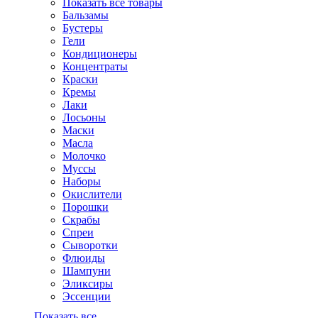
Показать все товары
Бальзамы
Бустеры
Гели
Кондиционеры
Концентраты
Краски
Кремы
Лаки
Лосьоны
Маски
Масла
Молочко
Муссы
Наборы
Окислители
Порошки
Скрабы
Спреи
Сыворотки
Флюиды
Шампуни
Эликсиры
Эссенции
Показать все