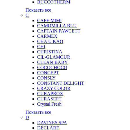
BUCCOTHERM
Показать все
C
CAFE MIMI
CAMOMILLA BLU
CAPTAIN FAWCETT
CARMEX
CHA U KAO
CHI
CHRISTINA
CIL-GLAMOUR
CLEAN-BABY
COCOCHOCO
CONCEPT
CONSLY
CONSTANT DELIGHT
CRAZY COLOR
CURAPROX
CURASEPT
Crystal Fresh
Показать все
D
DAVINES SPA
DECLARE