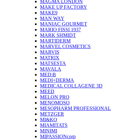
MAGMA LONDON
MAKE UP FACTORY
MAKE9
MAN WAY
MANIAC GOURMET
MARIO FISSI 1937
MARK SHMIDT
MARTIDERM
MARVEL COSMETICS
MARVIS
MATRIX
MATSESTA
MAVALA
MED:B
MEDI+DERMA
MEDICAL COLLAGENE 3D
MEED
MELON PRO
MENOMOSO
MESOPHARM PROFESSIONAL
METZGER
MI&KO
MIAMITATS
MINIMI
MIPASSIONcorp