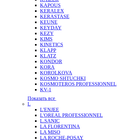
KAPOUS
KERALEX
KERASTASE
KEUNE
KEYDAY
KEZY
KIMS
KINETICS
KLAPP
KLATZ
KONDOR
KORA
KOROLKOVA
KOSMO SHTUCHKI
KOSMOTEROS PROFESSIONNEL
KV-1
Показать все
L
L'ENJEE
L'OREAL PROFESSIONNEL
L.SANIC
LA FLORENTINA
LA MISO
LA ROCHE-POSAY