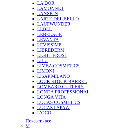
LA'DOR
LAMONNET
LANSKIN
LARTE DEL BELLO
LAUFWUNDER
LEBEL
LEBELAGE
LEVANTA
LEVISSIME
LIBREDERM
LIGHT FROST
LILU
LIMBA COSMETICS
LIMONI
LISAP MILANO
LOCK STOCK BARREL
LOMBARD CUTLERY
LONDA PROFESSIONAL
LONGA VITA
LUCAS COSMETICS
LUCAS PAPAW
L’OCO
Показать все
M