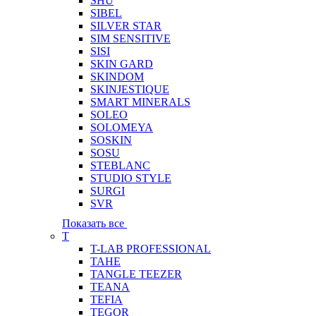
SHU
SIBEL
SILVER STAR
SIM SENSITIVE
SISI
SKIN GARD
SKINDOM
SKINJESTIQUE
SMART MINERALS
SOLEO
SOLOMEYA
SOSKIN
SOSU
STEBLANC
STUDIO STYLE
SURGI
SVR
Показать все
T
T-LAB PROFESSIONAL
TAHE
TANGLE TEEZER
TEANA
TEFIA
TEGOR