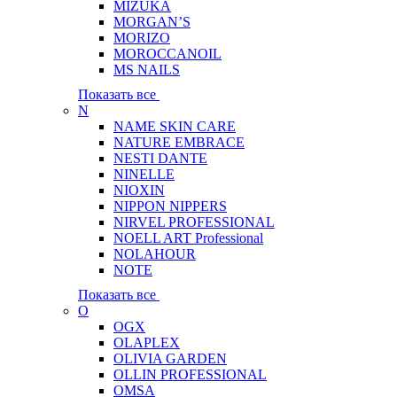
MIZUKA
MORGAN’S
MORIZO
MOROCCANOIL
MS NAILS
Показать все
N
NAME SKIN CARE
NATURE EMBRACE
NESTI DANTE
NINELLE
NIOXIN
NIPPON NIPPERS
NIRVEL PROFESSIONAL
NOELL ART Professional
NOLAHOUR
NOTE
Показать все
O
OGX
OLAPLEX
OLIVIA GARDEN
OLLIN PROFESSIONAL
OMSA