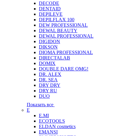
DECODE
DENTAID
DEPILEVE
DEPILFLAX 100
DEW PROFESSIONAL
DEWAL BEAUTY
DEWAL PROFESSIONAL
DIGIDON
DIKSON
DIOMA PROFESSIONAL
DIRECTALAB
DOMIX
DOUBLE DARE OMG!
DR. ALEX
DR. SEA
DRY DRY
DRY RU
DUO
Показать все
E
E.MI
ECOTOOLS
ELDAN cosmetics
EMANSI