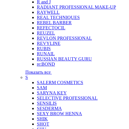
R and J
RADIANT PROFESSIONAL MAKE-UP
RAYWELL
REAL TECHNIQUES
REBEL BARBER
REFECTOCIL
REUZEL
REVLON PROFESSIONAL
REVYLINE
RUBIS
RUNAIL
RUSSIAN BEAUTY GURU
re:BOND
Показать все
S
SALERM COSMETICS
SAM
SARYNA KEY
SELECTIVE PROFESSIONAL
SENSILIS
SESDERMA
SEXY BROW HENNA
SHIK
SHOT