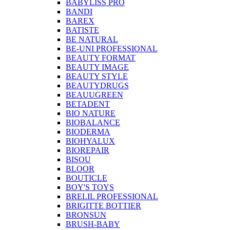
BABYLISS PRO
BANDI
BAREX
BATISTE
BE NATURAL
BE-UNI PROFESSIONAL
BEAUTY FORMAT
BEAUTY IMAGE
BEAUTY STYLE
BEAUTYDRUGS
BEAUUGREEN
BETADENT
BIO NATURE
BIOBALANCE
BIODERMA
BIOHYALUX
BIOREPAIR
BISOU
BLOOR
BOUTICLE
BOY'S TOYS
BRELIL PROFESSIONAL
BRIGITTE BOTTIER
BRONSUN
BRUSH-BABY