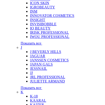
ICON SKIN
IGROBEAUTY
INM
INNOVATOR COSMETICS
INSIGHT
INVISIBOBBLE
IQ BEAUTY
IRISK PROFESSIONAL
IWOU PROFESSIONAL
Показать все
J
J BEVERLY HILLS
JAGUAR
JANSSEN COSMETICS
JAPAN GALS
JESSNAIL
JJ
JRL PROFESSIONAL
JULIETTE ARMAND
Показать все
K
K-18
KAARAL
KAIZER