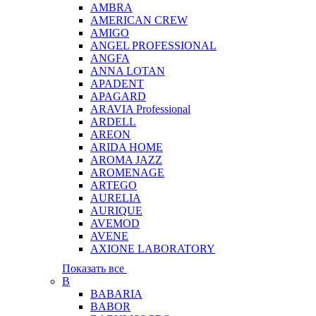
AMBRA
AMERICAN CREW
AMIGO
ANGEL PROFESSIONAL
ANGFA
ANNA LOTAN
APADENT
APAGARD
ARAVIA Professional
ARDELL
AREON
ARIDA HOME
AROMA JAZZ
AROMENAGE
ARTEGO
AURELIA
AURIQUE
AVEMOD
AVENE
AXIONE LABORATORY
Показать все
B
BABARIA
BABOR