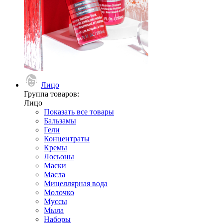
Лицо
Группа товаров:
Лицо
Показать все товары
Бальзамы
Гели
Концентраты
Кремы
Лосьоны
Маски
Масла
Мицеллярная вода
Молочко
Муссы
Мыла
Наборы