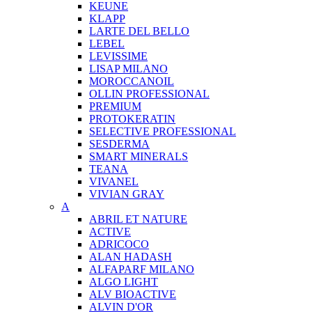
KEUNE
KLAPP
LARTE DEL BELLO
LEBEL
LEVISSIME
LISAP MILANO
MOROCCANOIL
OLLIN PROFESSIONAL
PREMIUM
PROTOKERATIN
SELECTIVE PROFESSIONAL
SESDERMA
SMART MINERALS
TEANA
VIVANEL
VIVIAN GRAY
A
ABRIL ET NATURE
ACTIVE
ADRICOCO
ALAN HADASH
ALFAPARF MILANO
ALGO LIGHT
ALV BIOACTIVE
ALVIN D'OR