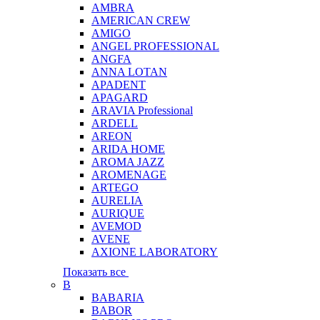
AMBRA
AMERICAN CREW
AMIGO
ANGEL PROFESSIONAL
ANGFA
ANNA LOTAN
APADENT
APAGARD
ARAVIA Professional
ARDELL
AREON
ARIDA HOME
AROMA JAZZ
AROMENAGE
ARTEGO
AURELIA
AURIQUE
AVEMOD
AVENE
AXIONE LABORATORY
Показать все
B
BABARIA
BABOR