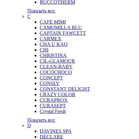
BUCCOTHERM
Показать все
C
CAFE MIMI
CAMOMILLA BLU
CAPTAIN FAWCETT
CARMEX
CHA U KAO
CHI
CHRISTINA
CIL-GLAMOUR
CLEAN-BABY
COCOCHOCO
CONCEPT
CONSLY
CONSTANT DELIGHT
CRAZY COLOR
CURAPROX
CURASEPT
Crystal Fresh
Показать все
D
DAVINES SPA
DECLARE