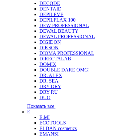
DECODE
DENTAID
DEPILEVE
DEPILFLAX 100
DEW PROFESSIONAL
DEWAL BEAUTY
DEWAL PROFESSIONAL
DIGIDON
DIKSON
DIOMA PROFESSIONAL
DIRECTALAB
DOMIX
DOUBLE DARE OMG!
DR. ALEX
DR. SEA
DRY DRY
DRY RU
DUO
Показать все
E
E.MI
ECOTOOLS
ELDAN cosmetics
EMANSI