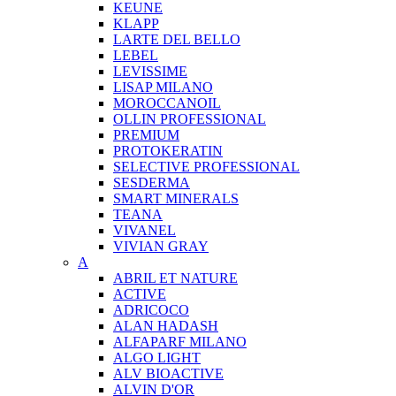
KEUNE
KLAPP
LARTE DEL BELLO
LEBEL
LEVISSIME
LISAP MILANO
MOROCCANOIL
OLLIN PROFESSIONAL
PREMIUM
PROTOKERATIN
SELECTIVE PROFESSIONAL
SESDERMA
SMART MINERALS
TEANA
VIVANEL
VIVIAN GRAY
A
ABRIL ET NATURE
ACTIVE
ADRICOCO
ALAN HADASH
ALFAPARF MILANO
ALGO LIGHT
ALV BIOACTIVE
ALVIN D'OR