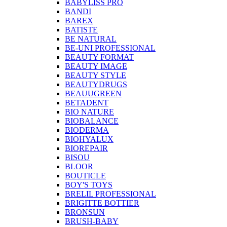
BABYLISS PRO
BANDI
BAREX
BATISTE
BE NATURAL
BE-UNI PROFESSIONAL
BEAUTY FORMAT
BEAUTY IMAGE
BEAUTY STYLE
BEAUTYDRUGS
BEAUUGREEN
BETADENT
BIO NATURE
BIOBALANCE
BIODERMA
BIOHYALUX
BIOREPAIR
BISOU
BLOOR
BOUTICLE
BOY'S TOYS
BRELIL PROFESSIONAL
BRIGITTE BOTTIER
BRONSUN
BRUSH-BABY