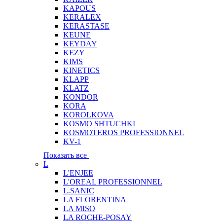
KAPOUS
KERALEX
KERASTASE
KEUNE
KEYDAY
KEZY
KIMS
KINETICS
KLAPP
KLATZ
KONDOR
KORA
KOROLKOVA
KOSMO SHTUCHKI
KOSMOTEROS PROFESSIONNEL
KV-1
Показать все
L
L'ENJEE
L'OREAL PROFESSIONNEL
L.SANIC
LA FLORENTINA
LA MISO
LA ROCHE-POSAY