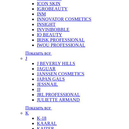
ICON SKIN
IGROBEAUTY
INM
INNOVATOR COSMETICS
INSIGHT
INVISIBOBBLE
IQ BEAUTY
IRISK PROFESSIONAL
IWOU PROFESSIONAL
Показать все
J
J BEVERLY HILLS
JAGUAR
JANSSEN COSMETICS
JAPAN GALS
JESSNAIL
JJ
JRL PROFESSIONAL
JULIETTE ARMAND
Показать все
K
K-18
KAARAL
KAIZER