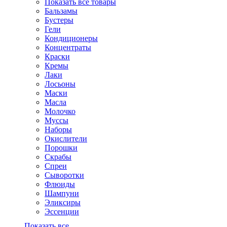
Показать все товары
Бальзамы
Бустеры
Гели
Кондиционеры
Концентраты
Краски
Кремы
Лаки
Лосьоны
Маски
Масла
Молочко
Муссы
Наборы
Окислители
Порошки
Скрабы
Спреи
Сыворотки
Флюиды
Шампуни
Эликсиры
Эссенции
Показать все