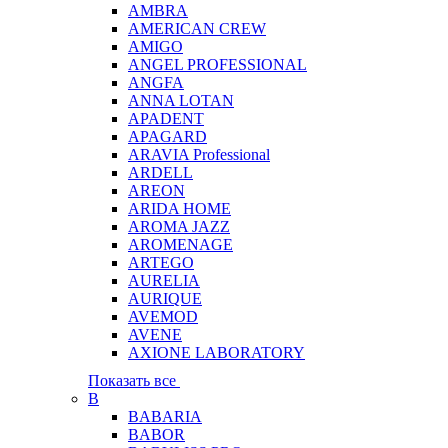
AMBRA
AMERICAN CREW
AMIGO
ANGEL PROFESSIONAL
ANGFA
ANNA LOTAN
APADENT
APAGARD
ARAVIA Professional
ARDELL
AREON
ARIDA HOME
AROMA JAZZ
AROMENAGE
ARTEGO
AURELIA
AURIQUE
AVEMOD
AVENE
AXIONE LABORATORY
Показать все
B
BABARIA
BABOR