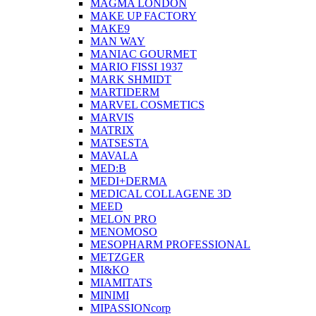
MAGMA LONDON
MAKE UP FACTORY
MAKE9
MAN WAY
MANIAC GOURMET
MARIO FISSI 1937
MARK SHMIDT
MARTIDERM
MARVEL COSMETICS
MARVIS
MATRIX
MATSESTA
MAVALA
MED:B
MEDI+DERMA
MEDICAL COLLAGENE 3D
MEED
MELON PRO
MENOMOSO
MESOPHARM PROFESSIONAL
METZGER
MI&KO
MIAMITATS
MINIMI
MIPASSIONcorp