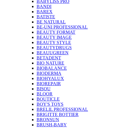
BABYLISS PRO
BANDI
BAREX
BATISTE
BE NATURAL
BE-UNI PROFESSIONAL
BEAUTY FORMAT
BEAUTY IMAGE
BEAUTY STYLE
BEAUTYDRUGS
BEAUUGREEN
BETADENT
BIO NATURE
BIOBALANCE
BIODERMA
BIOHYALUX
BIOREPAIR
BISOU
BLOOR
BOUTICLE
BOY'S TOYS
BRELIL PROFESSIONAL
BRIGITTE BOTTIER
BRONSUN
BRUSH-BABY