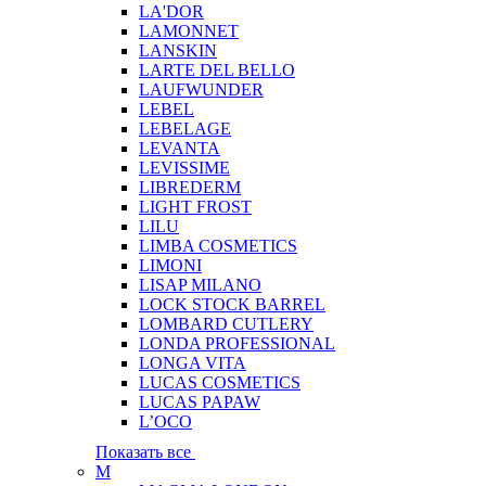
LA'DOR
LAMONNET
LANSKIN
LARTE DEL BELLO
LAUFWUNDER
LEBEL
LEBELAGE
LEVANTA
LEVISSIME
LIBREDERM
LIGHT FROST
LILU
LIMBA COSMETICS
LIMONI
LISAP MILANO
LOCK STOCK BARREL
LOMBARD CUTLERY
LONDA PROFESSIONAL
LONGA VITA
LUCAS COSMETICS
LUCAS PAPAW
L’OCO
Показать все
M