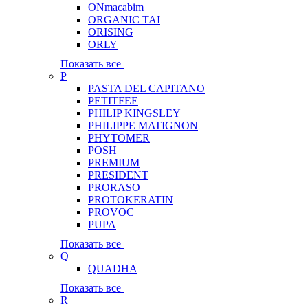
ONmacabim
ORGANIC TAI
ORISING
ORLY
Показать все
P
PASTA DEL CAPITANO
PETITFEE
PHILIP KINGSLEY
PHILIPPE MATIGNON
PHYTOMER
POSH
PREMIUM
PRESIDENT
PRORASO
PROTOKERATIN
PROVOC
PUPA
Показать все
Q
QUADHA
Показать все
R