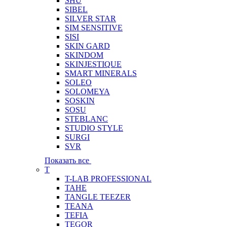
SHU
SIBEL
SILVER STAR
SIM SENSITIVE
SISI
SKIN GARD
SKINDOM
SKINJESTIQUE
SMART MINERALS
SOLEO
SOLOMEYA
SOSKIN
SOSU
STEBLANC
STUDIO STYLE
SURGI
SVR
Показать все
T
T-LAB PROFESSIONAL
TAHE
TANGLE TEEZER
TEANA
TEFIA
TEGOR