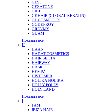
GESS
GEZATONE
GIGI
GKHAIR (GLOBAL КЕRATIN)
GL COSMETICS
GODEFROY
GREYMY
GUAM
Показать все
H
HAAN
HADAT COSMETICS
HAIR SEKTA
HAIRWAY
HASK
HEMPZ
HISTOMER
HOLIKA HOLIKA
HOLLY POLLY
HOLY LAND
Показать все
I
I AM
IBIZA HAIR