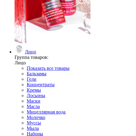
Лицо
Группа товаров:
Лицо
Показать все товары
Бальзамы
Гели
Концентраты
Кремы
Лосьоны
Маски
Масла
Мицеллярная вода
Молочко
Муссы
Мыла
Наборы