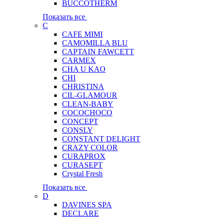
BUCCOTHERM
Показать все
C
CAFE MIMI
CAMOMILLA BLU
CAPTAIN FAWCETT
CARMEX
CHA U KAO
CHI
CHRISTINA
CIL-GLAMOUR
CLEAN-BABY
COCOCHOCO
CONCEPT
CONSLY
CONSTANT DELIGHT
CRAZY COLOR
CURAPROX
CURASEPT
Crystal Fresh
Показать все
D
DAVINES SPA
DECLARE