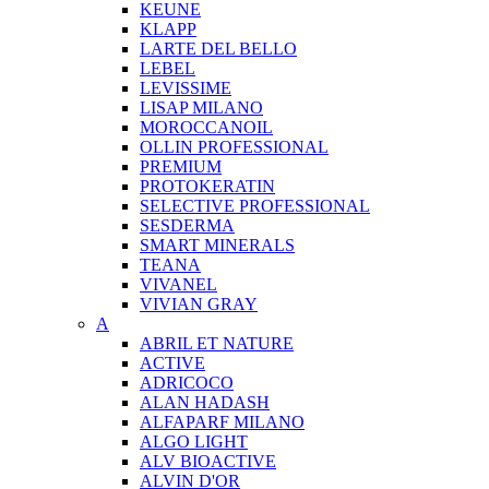
KEUNE
KLAPP
LARTE DEL BELLO
LEBEL
LEVISSIME
LISAP MILANO
MOROCCANOIL
OLLIN PROFESSIONAL
PREMIUM
PROTOKERATIN
SELECTIVE PROFESSIONAL
SESDERMA
SMART MINERALS
TEANA
VIVANEL
VIVIAN GRAY
A
ABRIL ET NATURE
ACTIVE
ADRICOCO
ALAN HADASH
ALFAPARF MILANO
ALGO LIGHT
ALV BIOACTIVE
ALVIN D'OR