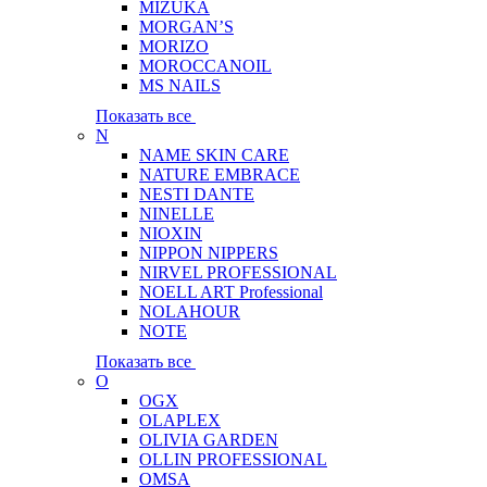
MIZUKA
MORGAN’S
MORIZO
MOROCCANOIL
MS NAILS
Показать все
N
NAME SKIN CARE
NATURE EMBRACE
NESTI DANTE
NINELLE
NIOXIN
NIPPON NIPPERS
NIRVEL PROFESSIONAL
NOELL ART Professional
NOLAHOUR
NOTE
Показать все
O
OGX
OLAPLEX
OLIVIA GARDEN
OLLIN PROFESSIONAL
OMSA