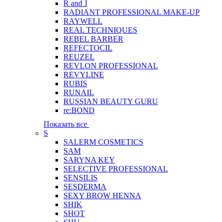
R and J
RADIANT PROFESSIONAL MAKE-UP
RAYWELL
REAL TECHNIQUES
REBEL BARBER
REFECTOCIL
REUZEL
REVLON PROFESSIONAL
REVYLINE
RUBIS
RUNAIL
RUSSIAN BEAUTY GURU
re:BOND
Показать все
S
SALERM COSMETICS
SAM
SARYNA KEY
SELECTIVE PROFESSIONAL
SENSILIS
SESDERMA
SEXY BROW HENNA
SHIK
SHOT