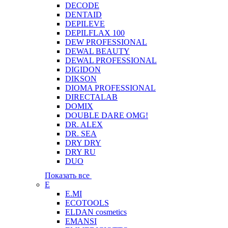
DECODE
DENTAID
DEPILEVE
DEPILFLAX 100
DEW PROFESSIONAL
DEWAL BEAUTY
DEWAL PROFESSIONAL
DIGIDON
DIKSON
DIOMA PROFESSIONAL
DIRECTALAB
DOMIX
DOUBLE DARE OMG!
DR. ALEX
DR. SEA
DRY DRY
DRY RU
DUO
Показать все
E
E.MI
ECOTOOLS
ELDAN cosmetics
EMANSI