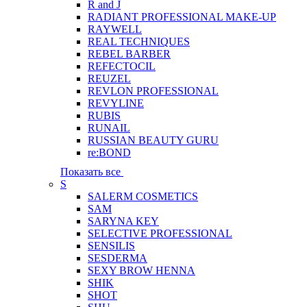
R and J
RADIANT PROFESSIONAL MAKE-UP
RAYWELL
REAL TECHNIQUES
REBEL BARBER
REFECTOCIL
REUZEL
REVLON PROFESSIONAL
REVYLINE
RUBIS
RUNAIL
RUSSIAN BEAUTY GURU
re:BOND
Показать все
S
SALERM COSMETICS
SAM
SARYNA KEY
SELECTIVE PROFESSIONAL
SENSILIS
SESDERMA
SEXY BROW HENNA
SHIK
SHOT