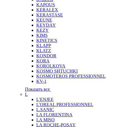
KAPOUS
KERALEX
KERASTASE
KEUNE
KEYDAY
KEZY
KIMS
KINETICS
KLAPP
KLATZ
KONDOR
KORA
KOROLKOVA
KOSMO SHTUCHKI
KOSMOTEROS PROFESSIONNEL
KV-1
Показать все
L
L'ENJEE
L'OREAL PROFESSIONNEL
L.SANIC
LA FLORENTINA
LA MISO
LA ROCHE-POSAY