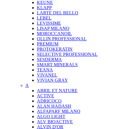
KEUNE
KLAPP
LARTE DEL BELLO
LEBEL
LEVISSIME
LISAP MILANO
MOROCCANOIL
OLLIN PROFESSIONAL
PREMIUM
PROTOKERATIN
SELECTIVE PROFESSIONAL
SESDERMA
SMART MINERALS
TEANA
VIVANEL
VIVIAN GRAY
A
ABRIL ET NATURE
ACTIVE
ADRICOCO
ALAN HADASH
ALFAPARF MILANO
ALGO LIGHT
ALV BIOACTIVE
ALVIN D'OR