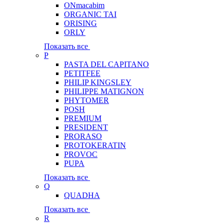
ONmacabim
ORGANIC TAI
ORISING
ORLY
Показать все
P
PASTA DEL CAPITANO
PETITFEE
PHILIP KINGSLEY
PHILIPPE MATIGNON
PHYTOMER
POSH
PREMIUM
PRESIDENT
PRORASO
PROTOKERATIN
PROVOC
PUPA
Показать все
Q
QUADHA
Показать все
R