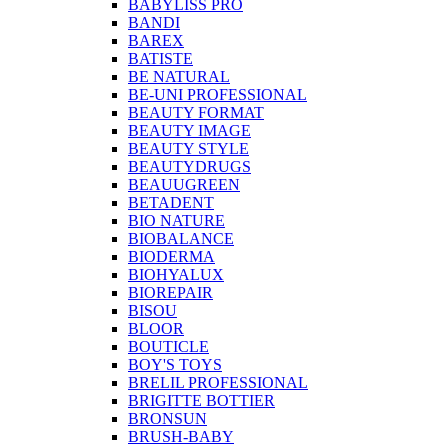
BABYLISS PRO
BANDI
BAREX
BATISTE
BE NATURAL
BE-UNI PROFESSIONAL
BEAUTY FORMAT
BEAUTY IMAGE
BEAUTY STYLE
BEAUTYDRUGS
BEAUUGREEN
BETADENT
BIO NATURE
BIOBALANCE
BIODERMA
BIOHYALUX
BIOREPAIR
BISOU
BLOOR
BOUTICLE
BOY'S TOYS
BRELIL PROFESSIONAL
BRIGITTE BOTTIER
BRONSUN
BRUSH-BABY