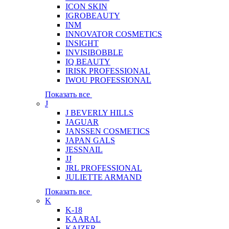
ICON SKIN
IGROBEAUTY
INM
INNOVATOR COSMETICS
INSIGHT
INVISIBOBBLE
IQ BEAUTY
IRISK PROFESSIONAL
IWOU PROFESSIONAL
Показать все
J
J BEVERLY HILLS
JAGUAR
JANSSEN COSMETICS
JAPAN GALS
JESSNAIL
JJ
JRL PROFESSIONAL
JULIETTE ARMAND
Показать все
K
K-18
KAARAL
KAIZER