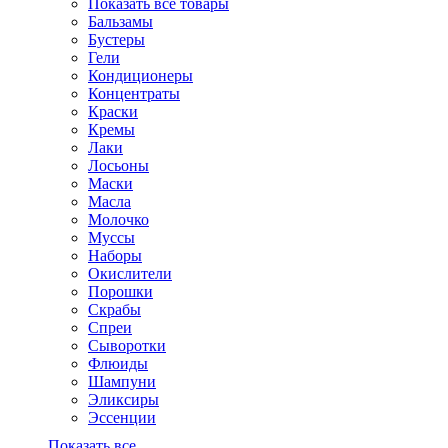
Показать все товары
Бальзамы
Бустеры
Гели
Кондиционеры
Концентраты
Краски
Кремы
Лаки
Лосьоны
Маски
Масла
Молочко
Муссы
Наборы
Окислители
Порошки
Скрабы
Спреи
Сыворотки
Флюиды
Шампуни
Эликсиры
Эссенции
Показать все