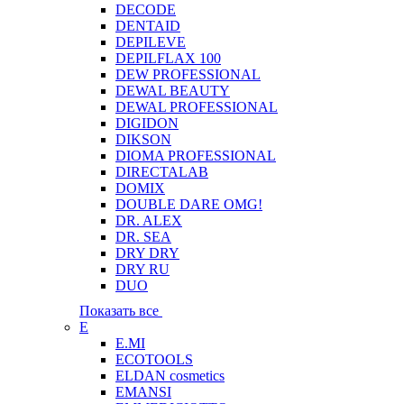
DECODE
DENTAID
DEPILEVE
DEPILFLAX 100
DEW PROFESSIONAL
DEWAL BEAUTY
DEWAL PROFESSIONAL
DIGIDON
DIKSON
DIOMA PROFESSIONAL
DIRECTALAB
DOMIX
DOUBLE DARE OMG!
DR. ALEX
DR. SEA
DRY DRY
DRY RU
DUO
Показать все
E
E.MI
ECOTOOLS
ELDAN cosmetics
EMANSI