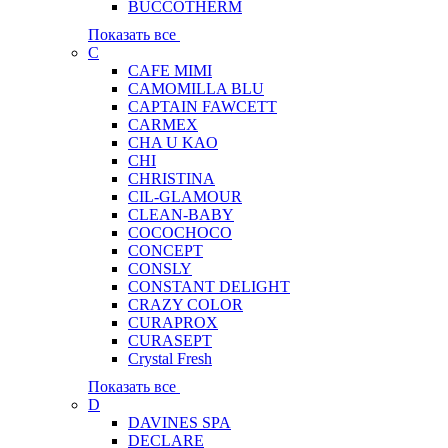
BUCCOTHERM
Показать все
C
CAFE MIMI
CAMOMILLA BLU
CAPTAIN FAWCETT
CARMEX
CHA U KAO
CHI
CHRISTINA
CIL-GLAMOUR
CLEAN-BABY
COCOCHOCO
CONCEPT
CONSLY
CONSTANT DELIGHT
CRAZY COLOR
CURAPROX
CURASEPT
Crystal Fresh
Показать все
D
DAVINES SPA
DECLARE