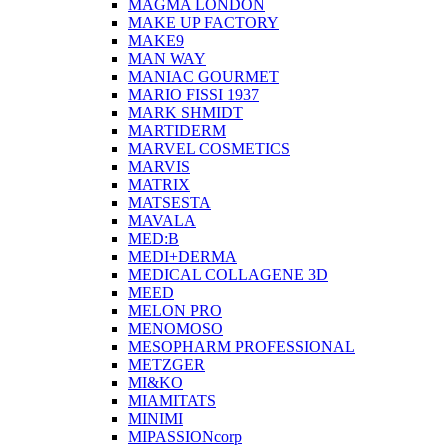
MAGMA LONDON
MAKE UP FACTORY
MAKE9
MAN WAY
MANIAC GOURMET
MARIO FISSI 1937
MARK SHMIDT
MARTIDERM
MARVEL COSMETICS
MARVIS
MATRIX
MATSESTA
MAVALA
MED:B
MEDI+DERMA
MEDICAL COLLAGENE 3D
MEED
MELON PRO
MENOMOSO
MESOPHARM PROFESSIONAL
METZGER
MI&KO
MIAMITATS
MINIMI
MIPASSIONcorp