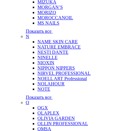
MIZUKA
MORGAN’S
MORIZO
MOROCCANOIL
MS NAILS
Показать все
N
NAME SKIN CARE
NATURE EMBRACE
NESTI DANTE
NINELLE
NIOXIN
NIPPON NIPPERS
NIRVEL PROFESSIONAL
NOELL ART Professional
NOLAHOUR
NOTE
Показать все
O
OGX
OLAPLEX
OLIVIA GARDEN
OLLIN PROFESSIONAL
OMSA