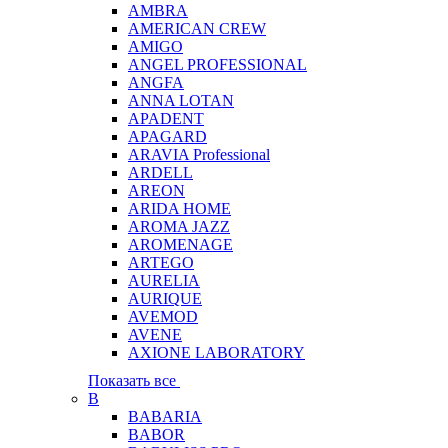
AMBRA
AMERICAN CREW
AMIGO
ANGEL PROFESSIONAL
ANGFA
ANNA LOTAN
APADENT
APAGARD
ARAVIA Professional
ARDELL
AREON
ARIDA HOME
AROMA JAZZ
AROMENAGE
ARTEGO
AURELIA
AURIQUE
AVEMOD
AVENE
AXIONE LABORATORY
Показать все
B
BABARIA
BABOR