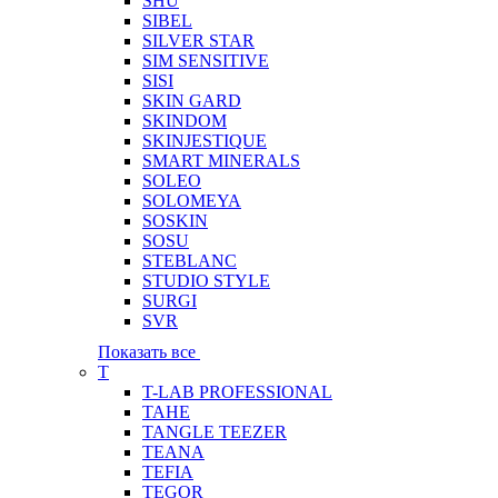
SHU
SIBEL
SILVER STAR
SIM SENSITIVE
SISI
SKIN GARD
SKINDOM
SKINJESTIQUE
SMART MINERALS
SOLEO
SOLOMEYA
SOSKIN
SOSU
STEBLANC
STUDIO STYLE
SURGI
SVR
Показать все
T
T-LAB PROFESSIONAL
TAHE
TANGLE TEEZER
TEANA
TEFIA
TEGOR