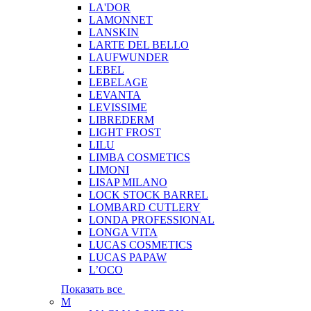
LA'DOR
LAMONNET
LANSKIN
LARTE DEL BELLO
LAUFWUNDER
LEBEL
LEBELAGE
LEVANTA
LEVISSIME
LIBREDERM
LIGHT FROST
LILU
LIMBA COSMETICS
LIMONI
LISAP MILANO
LOCK STOCK BARREL
LOMBARD CUTLERY
LONDA PROFESSIONAL
LONGA VITA
LUCAS COSMETICS
LUCAS PAPAW
L’OCO
Показать все
M