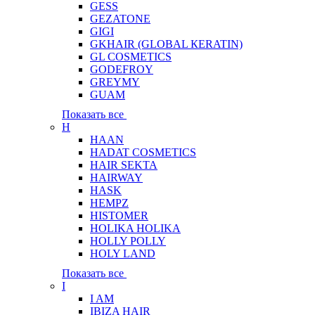
GESS
GEZATONE
GIGI
GKHAIR (GLOBAL КЕRATIN)
GL COSMETICS
GODEFROY
GREYMY
GUAM
Показать все
H
HAAN
HADAT COSMETICS
HAIR SEKTA
HAIRWAY
HASK
HEMPZ
HISTOMER
HOLIKA HOLIKA
HOLLY POLLY
HOLY LAND
Показать все
I
I AM
IBIZA HAIR