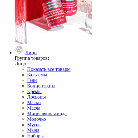
Лицо
Группа товаров:
Лицо
Показать все товары
Бальзамы
Гели
Концентраты
Кремы
Лосьоны
Маски
Масла
Мицеллярная вода
Молочко
Муссы
Мыла
Наборы