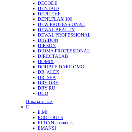
DECODE
DENTAID
DEPILEVE
DEPILFLAX 100
DEW PROFESSIONAL
DEWAL BEAUTY
DEWAL PROFESSIONAL
DIGIDON
DIKSON
DIOMA PROFESSIONAL
DIRECTALAB
DOMIX
DOUBLE DARE OMG!
DR. ALEX
DR. SEA
DRY DRY
DRY RU
DUO
Показать все
E
E.MI
ECOTOOLS
ELDAN cosmetics
EMANSI