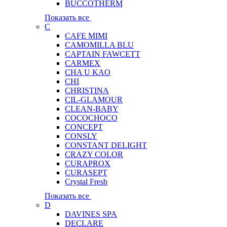
BUCCOTHERM
Показать все
C
CAFE MIMI
CAMOMILLA BLU
CAPTAIN FAWCETT
CARMEX
CHA U KAO
CHI
CHRISTINA
CIL-GLAMOUR
CLEAN-BABY
COCOCHOCO
CONCEPT
CONSLY
CONSTANT DELIGHT
CRAZY COLOR
CURAPROX
CURASEPT
Crystal Fresh
Показать все
D
DAVINES SPA
DECLARE