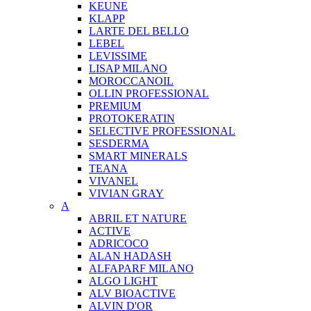
KEUNE
KLAPP
LARTE DEL BELLO
LEBEL
LEVISSIME
LISAP MILANO
MOROCCANOIL
OLLIN PROFESSIONAL
PREMIUM
PROTOKERATIN
SELECTIVE PROFESSIONAL
SESDERMA
SMART MINERALS
TEANA
VIVANEL
VIVIAN GRAY
A
ABRIL ET NATURE
ACTIVE
ADRICOCO
ALAN HADASH
ALFAPARF MILANO
ALGO LIGHT
ALV BIOACTIVE
ALVIN D'OR