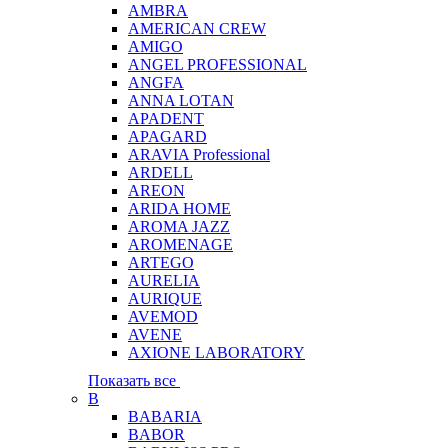
AMBRA
AMERICAN CREW
AMIGO
ANGEL PROFESSIONAL
ANGFA
ANNA LOTAN
APADENT
APAGARD
ARAVIA Professional
ARDELL
AREON
ARIDA HOME
AROMA JAZZ
AROMENAGE
ARTEGO
AURELIA
AURIQUE
AVEMOD
AVENE
AXIONE LABORATORY
Показать все
B
BABARIA
BABOR