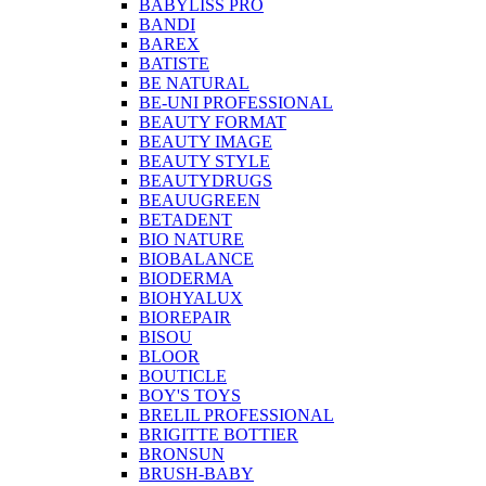
BABYLISS PRO
BANDI
BAREX
BATISTE
BE NATURAL
BE-UNI PROFESSIONAL
BEAUTY FORMAT
BEAUTY IMAGE
BEAUTY STYLE
BEAUTYDRUGS
BEAUUGREEN
BETADENT
BIO NATURE
BIOBALANCE
BIODERMA
BIOHYALUX
BIOREPAIR
BISOU
BLOOR
BOUTICLE
BOY'S TOYS
BRELIL PROFESSIONAL
BRIGITTE BOTTIER
BRONSUN
BRUSH-BABY