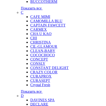
BUCCOTHERM
Показать все
C
CAFE MIMI
CAMOMILLA BLU
CAPTAIN FAWCETT
CARMEX
CHA U KAO
CHI
CHRISTINA
CIL-GLAMOUR
CLEAN-BABY
COCOCHOCO
CONCEPT
CONSLY
CONSTANT DELIGHT
CRAZY COLOR
CURAPROX
CURASEPT
Crystal Fresh
Показать все
D
DAVINES SPA
DECLARE