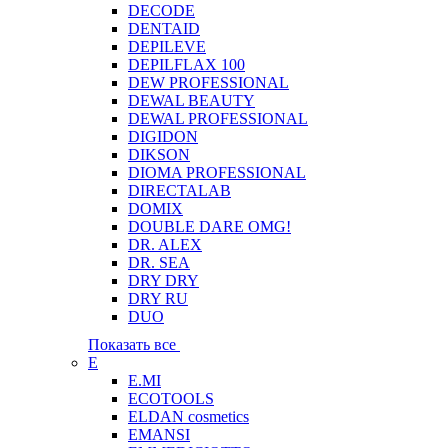
DECODE
DENTAID
DEPILEVE
DEPILFLAX 100
DEW PROFESSIONAL
DEWAL BEAUTY
DEWAL PROFESSIONAL
DIGIDON
DIKSON
DIOMA PROFESSIONAL
DIRECTALAB
DOMIX
DOUBLE DARE OMG!
DR. ALEX
DR. SEA
DRY DRY
DRY RU
DUO
Показать все
E
E.MI
ECOTOOLS
ELDAN cosmetics
EMANSI