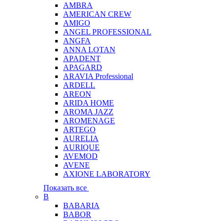
AMBRA
AMERICAN CREW
AMIGO
ANGEL PROFESSIONAL
ANGFA
ANNA LOTAN
APADENT
APAGARD
ARAVIA Professional
ARDELL
AREON
ARIDA HOME
AROMA JAZZ
AROMENAGE
ARTEGO
AURELIA
AURIQUE
AVEMOD
AVENE
AXIONE LABORATORY
Показать все
B
BABARIA
BABOR