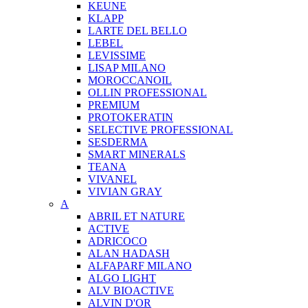
KEUNE
KLAPP
LARTE DEL BELLO
LEBEL
LEVISSIME
LISAP MILANO
MOROCCANOIL
OLLIN PROFESSIONAL
PREMIUM
PROTOKERATIN
SELECTIVE PROFESSIONAL
SESDERMA
SMART MINERALS
TEANA
VIVANEL
VIVIAN GRAY
A
ABRIL ET NATURE
ACTIVE
ADRICOCO
ALAN HADASH
ALFAPARF MILANO
ALGO LIGHT
ALV BIOACTIVE
ALVIN D'OR