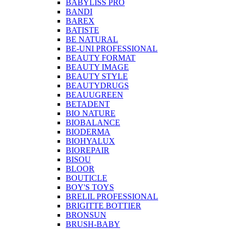
BABYLISS PRO
BANDI
BAREX
BATISTE
BE NATURAL
BE-UNI PROFESSIONAL
BEAUTY FORMAT
BEAUTY IMAGE
BEAUTY STYLE
BEAUTYDRUGS
BEAUUGREEN
BETADENT
BIO NATURE
BIOBALANCE
BIODERMA
BIOHYALUX
BIOREPAIR
BISOU
BLOOR
BOUTICLE
BOY'S TOYS
BRELIL PROFESSIONAL
BRIGITTE BOTTIER
BRONSUN
BRUSH-BABY