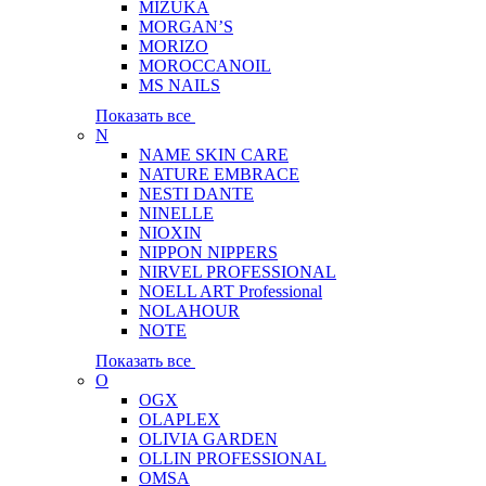
MIZUKA
MORGAN’S
MORIZO
MOROCCANOIL
MS NAILS
Показать все
N
NAME SKIN CARE
NATURE EMBRACE
NESTI DANTE
NINELLE
NIOXIN
NIPPON NIPPERS
NIRVEL PROFESSIONAL
NOELL ART Professional
NOLAHOUR
NOTE
Показать все
O
OGX
OLAPLEX
OLIVIA GARDEN
OLLIN PROFESSIONAL
OMSA