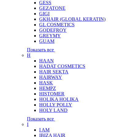
GESS
GEZATONE
GIGI
GKHAIR (GLOBAL КЕRATIN)
GL COSMETICS
GODEFROY
GREYMY
GUAM
Показать все
H
HAAN
HADAT COSMETICS
HAIR SEKTA
HAIRWAY
HASK
HEMPZ
HISTOMER
HOLIKA HOLIKA
HOLLY POLLY
HOLY LAND
Показать все
I
I AM
IBIZA HAIR