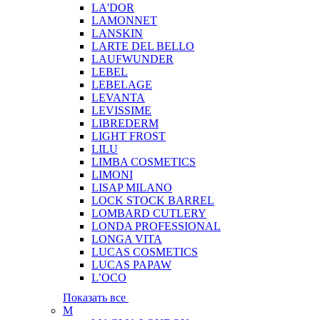
LA'DOR
LAMONNET
LANSKIN
LARTE DEL BELLO
LAUFWUNDER
LEBEL
LEBELAGE
LEVANTA
LEVISSIME
LIBREDERM
LIGHT FROST
LILU
LIMBA COSMETICS
LIMONI
LISAP MILANO
LOCK STOCK BARREL
LOMBARD CUTLERY
LONDA PROFESSIONAL
LONGA VITA
LUCAS COSMETICS
LUCAS PAPAW
L’OCO
Показать все
M