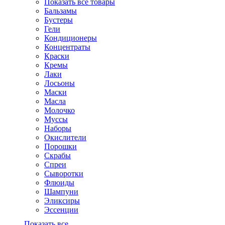
Показать все товары
Бальзамы
Бустеры
Гели
Кондиционеры
Концентраты
Краски
Кремы
Лаки
Лосьоны
Маски
Масла
Молочко
Муссы
Наборы
Окислители
Порошки
Скрабы
Спреи
Сыворотки
Флюиды
Шампуни
Эликсиры
Эссенции
Показать все