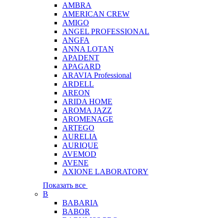
AMBRA
AMERICAN CREW
AMIGO
ANGEL PROFESSIONAL
ANGFA
ANNA LOTAN
APADENT
APAGARD
ARAVIA Professional
ARDELL
AREON
ARIDA HOME
AROMA JAZZ
AROMENAGE
ARTEGO
AURELIA
AURIQUE
AVEMOD
AVENE
AXIONE LABORATORY
Показать все
B
BABARIA
BABOR