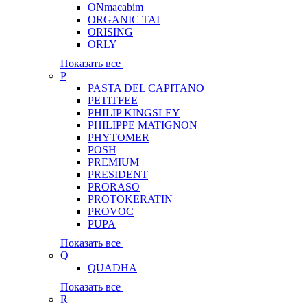
ONmacabim
ORGANIC TAI
ORISING
ORLY
Показать все
P
PASTA DEL CAPITANO
PETITFEE
PHILIP KINGSLEY
PHILIPPE MATIGNON
PHYTOMER
POSH
PREMIUM
PRESIDENT
PRORASO
PROTOKERATIN
PROVOC
PUPA
Показать все
Q
QUADHA
Показать все
R