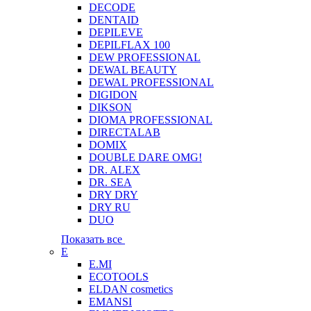
DECODE
DENTAID
DEPILEVE
DEPILFLAX 100
DEW PROFESSIONAL
DEWAL BEAUTY
DEWAL PROFESSIONAL
DIGIDON
DIKSON
DIOMA PROFESSIONAL
DIRECTALAB
DOMIX
DOUBLE DARE OMG!
DR. ALEX
DR. SEA
DRY DRY
DRY RU
DUO
Показать все
E
E.MI
ECOTOOLS
ELDAN cosmetics
EMANSI