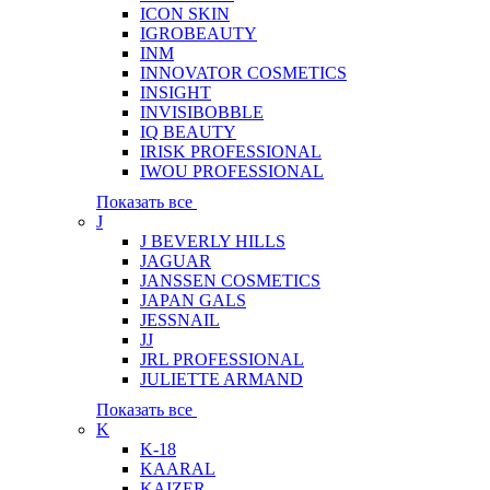
ICON SKIN
IGROBEAUTY
INM
INNOVATOR COSMETICS
INSIGHT
INVISIBOBBLE
IQ BEAUTY
IRISK PROFESSIONAL
IWOU PROFESSIONAL
Показать все
J
J BEVERLY HILLS
JAGUAR
JANSSEN COSMETICS
JAPAN GALS
JESSNAIL
JJ
JRL PROFESSIONAL
JULIETTE ARMAND
Показать все
K
K-18
KAARAL
KAIZER