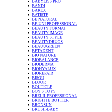
BABYLISS PRO
BANDI
BAREX
BATISTE
BE NATURAL
BE-UNI PROFESSIONAL
BEAUTY FORMAT
BEAUTY IMAGE
BEAUTY STYLE
BEAUTYDRUGS
BEAUUGREEN
BETADENT
BIO NATURE
BIOBALANCE
BIODERMA
BIOHYALUX
BIOREPAIR
BISOU
BLOOR
BOUTICLE
BOY'S TOYS
BRELIL PROFESSIONAL
BRIGITTE BOTTIER
BRONSUN
BRUSH-BABY