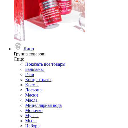
Лицо
Группа товаров:
Лицо
Показать все товары
Бальзамы
Гели
Концентраты
Кремы
Лосьоны
Маски
Масла
Мицеллярная вода
Молочко
Муссы
Мыла
Наборы