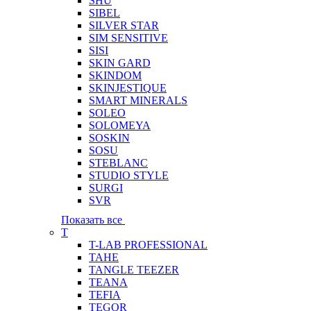
SHU
SIBEL
SILVER STAR
SIM SENSITIVE
SISI
SKIN GARD
SKINDOM
SKINJESTIQUE
SMART MINERALS
SOLEO
SOLOMEYA
SOSKIN
SOSU
STEBLANC
STUDIO STYLE
SURGI
SVR
Показать все
T
T-LAB PROFESSIONAL
TAHE
TANGLE TEEZER
TEANA
TEFIA
TEGOR