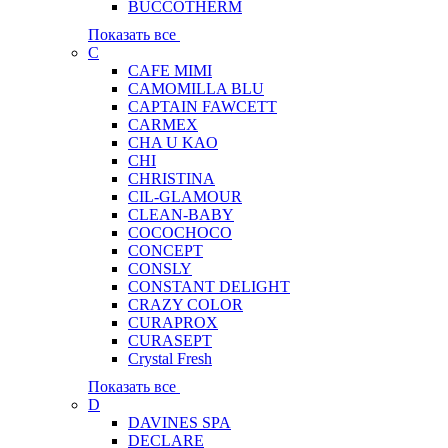
BUCCOTHERM
Показать все
C
CAFE MIMI
CAMOMILLA BLU
CAPTAIN FAWCETT
CARMEX
CHA U KAO
CHI
CHRISTINA
CIL-GLAMOUR
CLEAN-BABY
COCOCHOCO
CONCEPT
CONSLY
CONSTANT DELIGHT
CRAZY COLOR
CURAPROX
CURASEPT
Crystal Fresh
Показать все
D
DAVINES SPA
DECLARE