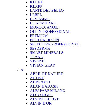
KEUNE
KLAPP
LARTE DEL BELLO
LEBEL
LEVISSIME
LISAP MILANO
MOROCCANOIL
OLLIN PROFESSIONAL
PREMIUM
PROTOKERATIN
SELECTIVE PROFESSIONAL
SESDERMA
SMART MINERALS
TEANA
VIVANEL
VIVIAN GRAY
A
ABRIL ET NATURE
ACTIVE
ADRICOCO
ALAN HADASH
ALFAPARF MILANO
ALGO LIGHT
ALV BIOACTIVE
ALVIN D'OR