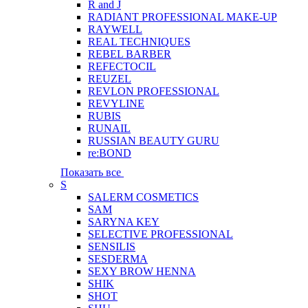
R and J
RADIANT PROFESSIONAL MAKE-UP
RAYWELL
REAL TECHNIQUES
REBEL BARBER
REFECTOCIL
REUZEL
REVLON PROFESSIONAL
REVYLINE
RUBIS
RUNAIL
RUSSIAN BEAUTY GURU
re:BOND
Показать все
S
SALERM COSMETICS
SAM
SARYNA KEY
SELECTIVE PROFESSIONAL
SENSILIS
SESDERMA
SEXY BROW HENNA
SHIK
SHOT