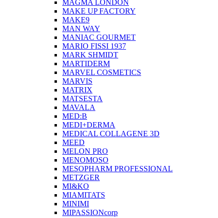
MAGMA LONDON
MAKE UP FACTORY
MAKE9
MAN WAY
MANIAC GOURMET
MARIO FISSI 1937
MARK SHMIDT
MARTIDERM
MARVEL COSMETICS
MARVIS
MATRIX
MATSESTA
MAVALA
MED:B
MEDI+DERMA
MEDICAL COLLAGENE 3D
MEED
MELON PRO
MENOMOSO
MESOPHARM PROFESSIONAL
METZGER
MI&KO
MIAMITATS
MINIMI
MIPASSIONcorp