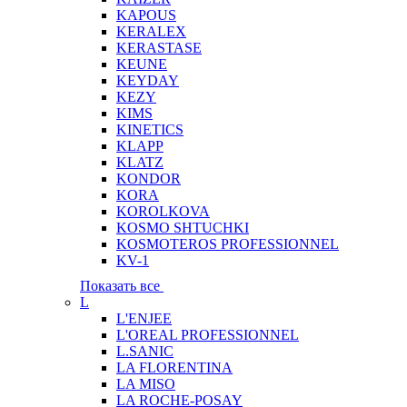
KAPOUS
KERALEX
KERASTASE
KEUNE
KEYDAY
KEZY
KIMS
KINETICS
KLAPP
KLATZ
KONDOR
KORA
KOROLKOVA
KOSMO SHTUCHKI
KOSMOTEROS PROFESSIONNEL
KV-1
Показать все
L
L'ENJEE
L'OREAL PROFESSIONNEL
L.SANIC
LA FLORENTINA
LA MISO
LA ROCHE-POSAY