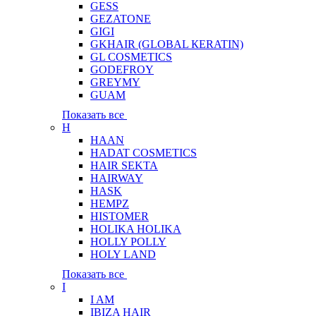
GESS
GEZATONE
GIGI
GKHAIR (GLOBAL КЕRATIN)
GL COSMETICS
GODEFROY
GREYMY
GUAM
Показать все
H
HAAN
HADAT COSMETICS
HAIR SEKTA
HAIRWAY
HASK
HEMPZ
HISTOMER
HOLIKA HOLIKA
HOLLY POLLY
HOLY LAND
Показать все
I
I AM
IBIZA HAIR