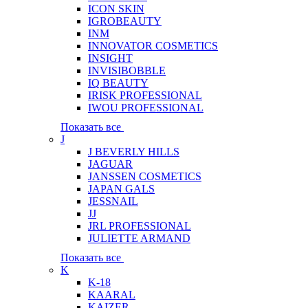
ICON SKIN
IGROBEAUTY
INM
INNOVATOR COSMETICS
INSIGHT
INVISIBOBBLE
IQ BEAUTY
IRISK PROFESSIONAL
IWOU PROFESSIONAL
Показать все
J
J BEVERLY HILLS
JAGUAR
JANSSEN COSMETICS
JAPAN GALS
JESSNAIL
JJ
JRL PROFESSIONAL
JULIETTE ARMAND
Показать все
K
K-18
KAARAL
KAIZER