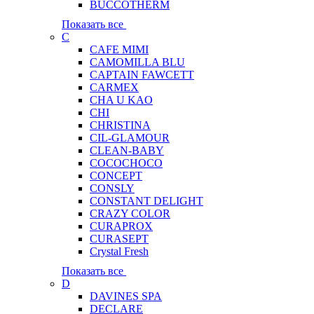
BUCCOTHERM
Показать все
C
CAFE MIMI
CAMOMILLA BLU
CAPTAIN FAWCETT
CARMEX
CHA U KAO
CHI
CHRISTINA
CIL-GLAMOUR
CLEAN-BABY
COCOCHOCO
CONCEPT
CONSLY
CONSTANT DELIGHT
CRAZY COLOR
CURAPROX
CURASEPT
Crystal Fresh
Показать все
D
DAVINES SPA
DECLARE