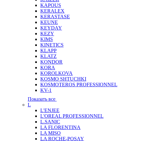
KAPOUS
KERALEX
KERASTASE
KEUNE
KEYDAY
KEZY
KIMS
KINETICS
KLAPP
KLATZ
KONDOR
KORA
KOROLKOVA
KOSMO SHTUCHKI
KOSMOTEROS PROFESSIONNEL
KV-1
Показать все
L
L'ENJEE
L'OREAL PROFESSIONNEL
L.SANIC
LA FLORENTINA
LA MISO
LA ROCHE-POSAY