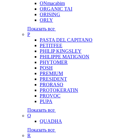
ONmacabim
ORGANIC TAI
ORISING
ORLY
Показать все
P
PASTA DEL CAPITANO
PETITFEE
PHILIP KINGSLEY
PHILIPPE MATIGNON
PHYTOMER
POSH
PREMIUM
PRESIDENT
PRORASO
PROTOKERATIN
PROVOC
PUPA
Показать все
Q
QUADHA
Показать все
R