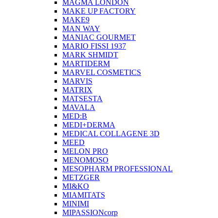
MAGMA LONDON
MAKE UP FACTORY
MAKE9
MAN WAY
MANIAC GOURMET
MARIO FISSI 1937
MARK SHMIDT
MARTIDERM
MARVEL COSMETICS
MARVIS
MATRIX
MATSESTA
MAVALA
MED:B
MEDI+DERMA
MEDICAL COLLAGENE 3D
MEED
MELON PRO
MENOMOSO
MESOPHARM PROFESSIONAL
METZGER
MI&KO
MIAMITATS
MINIMI
MIPASSIONcorp