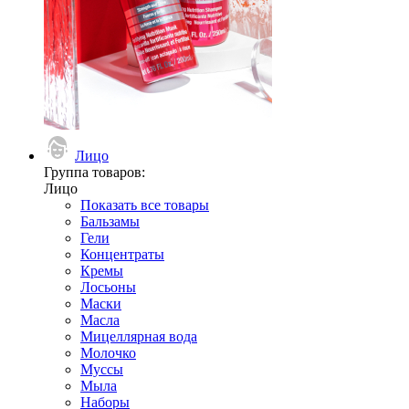
Лицо
Группа товаров:
Лицо
Показать все товары
Бальзамы
Гели
Концентраты
Кремы
Лосьоны
Маски
Масла
Мицеллярная вода
Молочко
Муссы
Мыла
Наборы