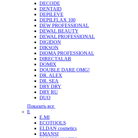
DECODE
DENTAID
DEPILEVE
DEPILFLAX 100
DEW PROFESSIONAL
DEWAL BEAUTY
DEWAL PROFESSIONAL
DIGIDON
DIKSON
DIOMA PROFESSIONAL
DIRECTALAB
DOMIX
DOUBLE DARE OMG!
DR. ALEX
DR. SEA
DRY DRY
DRY RU
DUO
Показать все
E
E.MI
ECOTOOLS
ELDAN cosmetics
EMANSI