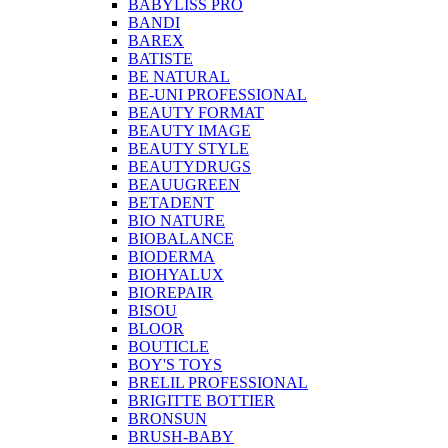
BABYLISS PRO
BANDI
BAREX
BATISTE
BE NATURAL
BE-UNI PROFESSIONAL
BEAUTY FORMAT
BEAUTY IMAGE
BEAUTY STYLE
BEAUTYDRUGS
BEAUUGREEN
BETADENT
BIO NATURE
BIOBALANCE
BIODERMA
BIOHYALUX
BIOREPAIR
BISOU
BLOOR
BOUTICLE
BOY'S TOYS
BRELIL PROFESSIONAL
BRIGITTE BOTTIER
BRONSUN
BRUSH-BABY