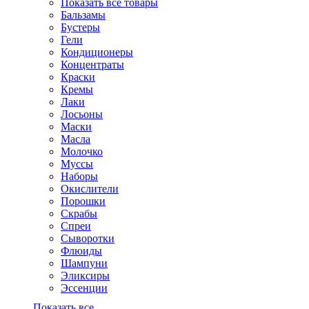
Показать все товары
Бальзамы
Бустеры
Гели
Кондиционеры
Концентраты
Краски
Кремы
Лаки
Лосьоны
Маски
Масла
Молочко
Муссы
Наборы
Окислители
Порошки
Скрабы
Спреи
Сыворотки
Флюиды
Шампуни
Эликсиры
Эссенции
Показать все