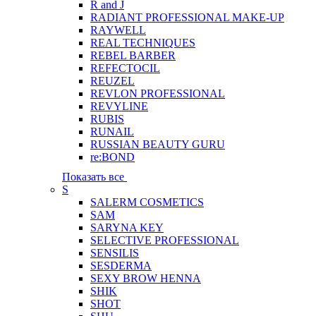
R and J
RADIANT PROFESSIONAL MAKE-UP
RAYWELL
REAL TECHNIQUES
REBEL BARBER
REFECTOCIL
REUZEL
REVLON PROFESSIONAL
REVYLINE
RUBIS
RUNAIL
RUSSIAN BEAUTY GURU
re:BOND
Показать все
S
SALERM COSMETICS
SAM
SARYNA KEY
SELECTIVE PROFESSIONAL
SENSILIS
SESDERMA
SEXY BROW HENNA
SHIK
SHOT