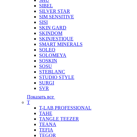
SHU
SIBEL
SILVER STAR
SIM SENSITIVE
SISI
SKIN GARD
SKINDOM
SKINJESTIQUE
SMART MINERALS
SOLEO
SOLOMEYA
SOSKIN
SOSU
STEBLANC
STUDIO STYLE
SURGI
SVR
Показать все
T
T-LAB PROFESSIONAL
TAHE
TANGLE TEEZER
TEANA
TEFIA
TEGOR