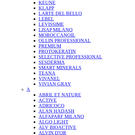
KEUNE
KLAPP
LARTE DEL BELLO
LEBEL
LEVISSIME
LISAP MILANO
MOROCCANOIL
OLLIN PROFESSIONAL
PREMIUM
PROTOKERATIN
SELECTIVE PROFESSIONAL
SESDERMA
SMART MINERALS
TEANA
VIVANEL
VIVIAN GRAY
A
ABRIL ET NATURE
ACTIVE
ADRICOCO
ALAN HADASH
ALFAPARF MILANO
ALGO LIGHT
ALV BIOACTIVE
ALVIN D'OR