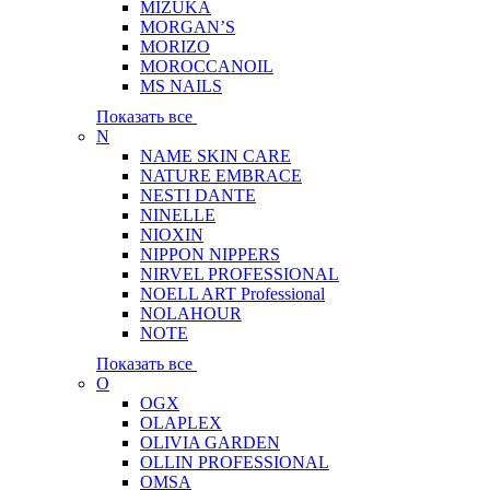
MIZUKA
MORGAN’S
MORIZO
MOROCCANOIL
MS NAILS
Показать все
N
NAME SKIN CARE
NATURE EMBRACE
NESTI DANTE
NINELLE
NIOXIN
NIPPON NIPPERS
NIRVEL PROFESSIONAL
NOELL ART Professional
NOLAHOUR
NOTE
Показать все
O
OGX
OLAPLEX
OLIVIA GARDEN
OLLIN PROFESSIONAL
OMSA