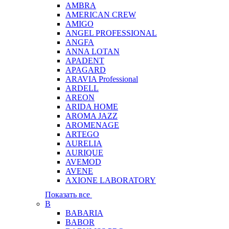
AMBRA
AMERICAN CREW
AMIGO
ANGEL PROFESSIONAL
ANGFA
ANNA LOTAN
APADENT
APAGARD
ARAVIA Professional
ARDELL
AREON
ARIDA HOME
AROMA JAZZ
AROMENAGE
ARTEGO
AURELIA
AURIQUE
AVEMOD
AVENE
AXIONE LABORATORY
Показать все
B
BABARIA
BABOR