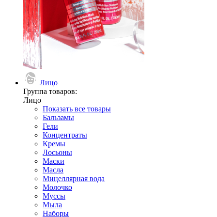
Лицо
Группа товаров:
Лицо
Показать все товары
Бальзамы
Гели
Концентраты
Кремы
Лосьоны
Маски
Масла
Мицеллярная вода
Молочко
Муссы
Мыла
Наборы