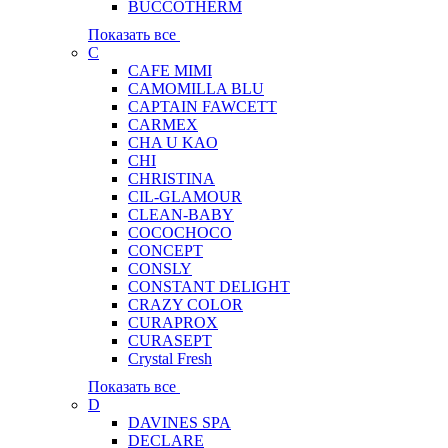
BUCCOTHERM
Показать все
C
CAFE MIMI
CAMOMILLA BLU
CAPTAIN FAWCETT
CARMEX
CHA U KAO
CHI
CHRISTINA
CIL-GLAMOUR
CLEAN-BABY
COCOCHOCO
CONCEPT
CONSLY
CONSTANT DELIGHT
CRAZY COLOR
CURAPROX
CURASEPT
Crystal Fresh
Показать все
D
DAVINES SPA
DECLARE