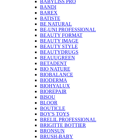
BABYLISS PRO
BANDI
BAREX
BATISTE
BE NATURAL
BE-UNI PROFESSIONAL
BEAUTY FORMAT
BEAUTY IMAGE
BEAUTY STYLE
BEAUTYDRUGS
BEAUUGREEN
BETADENT
BIO NATURE
BIOBALANCE
BIODERMA
BIOHYALUX
BIOREPAIR
BISOU
BLOOR
BOUTICLE
BOY'S TOYS
BRELIL PROFESSIONAL
BRIGITTE BOTTIER
BRONSUN
BRUSH-BABY