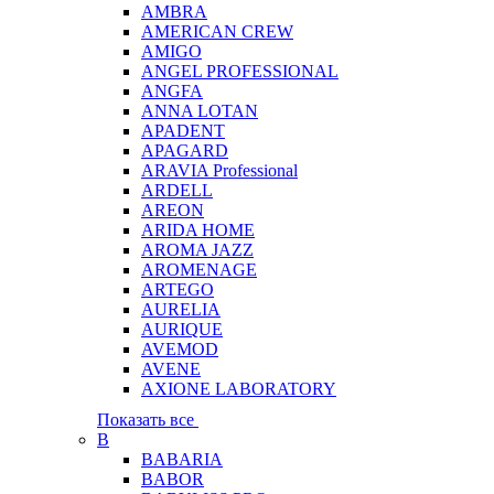
AMBRA
AMERICAN CREW
AMIGO
ANGEL PROFESSIONAL
ANGFA
ANNA LOTAN
APADENT
APAGARD
ARAVIA Professional
ARDELL
AREON
ARIDA HOME
AROMA JAZZ
AROMENAGE
ARTEGO
AURELIA
AURIQUE
AVEMOD
AVENE
AXIONE LABORATORY
Показать все
B
BABARIA
BABOR