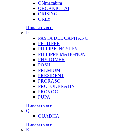
ONmacabim
ORGANIC TAI
ORISING
ORLY
Показать все
P
PASTA DEL CAPITANO
PETITFEE
PHILIP KINGSLEY
PHILIPPE MATIGNON
PHYTOMER
POSH
PREMIUM
PRESIDENT
PRORASO
PROTOKERATIN
PROVOC
PUPA
Показать все
Q
QUADHA
Показать все
R