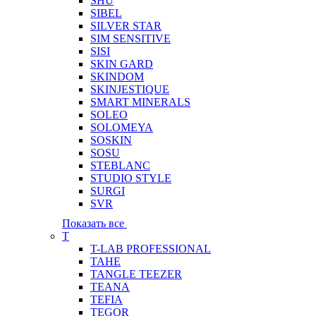
SHU
SIBEL
SILVER STAR
SIM SENSITIVE
SISI
SKIN GARD
SKINDOM
SKINJESTIQUE
SMART MINERALS
SOLEO
SOLOMEYA
SOSKIN
SOSU
STEBLANC
STUDIO STYLE
SURGI
SVR
Показать все
T
T-LAB PROFESSIONAL
TAHE
TANGLE TEEZER
TEANA
TEFIA
TEGOR