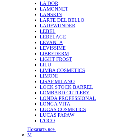
LA'DOR
LAMONNET
LANSKIN
LARTE DEL BELLO
LAUFWUNDER
LEBEL
LEBELAGE
LEVANTA
LEVISSIME
LIBREDERM
LIGHT FROST
LILU
LIMBA COSMETICS
LIMONI
LISAP MILANO
LOCK STOCK BARREL
LOMBARD CUTLERY
LONDA PROFESSIONAL
LONGA VITA
LUCAS COSMETICS
LUCAS PAPAW
L’OCO
Показать все
M