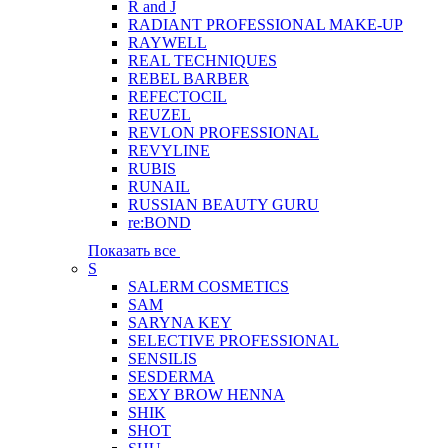
R and J
RADIANT PROFESSIONAL MAKE-UP
RAYWELL
REAL TECHNIQUES
REBEL BARBER
REFECTOCIL
REUZEL
REVLON PROFESSIONAL
REVYLINE
RUBIS
RUNAIL
RUSSIAN BEAUTY GURU
re:BOND
Показать все
S
SALERM COSMETICS
SAM
SARYNA KEY
SELECTIVE PROFESSIONAL
SENSILIS
SESDERMA
SEXY BROW HENNA
SHIK
SHOT