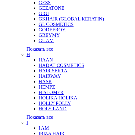
GESS
GEZATONE
GIGI
GKHAIR (GLOBAL КЕRATIN)
GL COSMETICS
GODEFROY
GREYMY
GUAM
Показать все
H
HAAN
HADAT COSMETICS
HAIR SEKTA
HAIRWAY
HASK
HEMPZ
HISTOMER
HOLIKA HOLIKA
HOLLY POLLY
HOLY LAND
Показать все
I
I AM
IBIZA HAIR