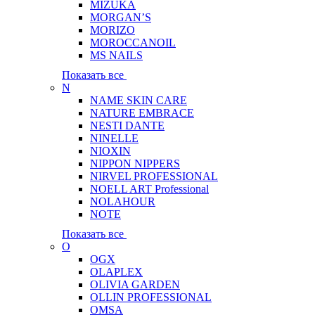
MIZUKA
MORGAN’S
MORIZO
MOROCCANOIL
MS NAILS
Показать все
N
NAME SKIN CARE
NATURE EMBRACE
NESTI DANTE
NINELLE
NIOXIN
NIPPON NIPPERS
NIRVEL PROFESSIONAL
NOELL ART Professional
NOLAHOUR
NOTE
Показать все
O
OGX
OLAPLEX
OLIVIA GARDEN
OLLIN PROFESSIONAL
OMSA