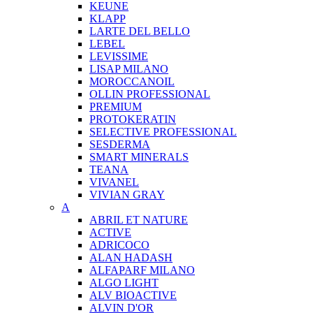
KEUNE
KLAPP
LARTE DEL BELLO
LEBEL
LEVISSIME
LISAP MILANO
MOROCCANOIL
OLLIN PROFESSIONAL
PREMIUM
PROTOKERATIN
SELECTIVE PROFESSIONAL
SESDERMA
SMART MINERALS
TEANA
VIVANEL
VIVIAN GRAY
A
ABRIL ET NATURE
ACTIVE
ADRICOCO
ALAN HADASH
ALFAPARF MILANO
ALGO LIGHT
ALV BIOACTIVE
ALVIN D'OR