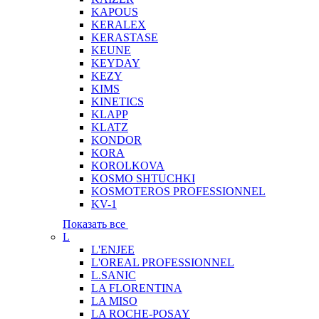
KAPOUS
KERALEX
KERASTASE
KEUNE
KEYDAY
KEZY
KIMS
KINETICS
KLAPP
KLATZ
KONDOR
KORA
KOROLKOVA
KOSMO SHTUCHKI
KOSMOTEROS PROFESSIONNEL
KV-1
Показать все
L
L'ENJEE
L'OREAL PROFESSIONNEL
L.SANIC
LA FLORENTINA
LA MISO
LA ROCHE-POSAY