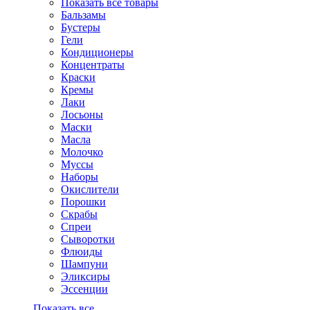
Показать все товары
Бальзамы
Бустеры
Гели
Кондиционеры
Концентраты
Краски
Кремы
Лаки
Лосьоны
Маски
Масла
Молочко
Муссы
Наборы
Окислители
Порошки
Скрабы
Спреи
Сыворотки
Флюиды
Шампуни
Эликсиры
Эссенции
Показать все