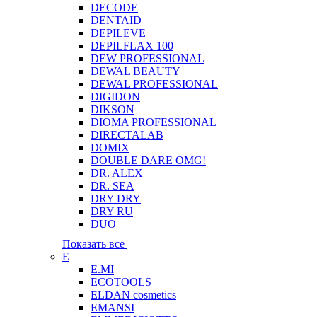
DECODE
DENTAID
DEPILEVE
DEPILFLAX 100
DEW PROFESSIONAL
DEWAL BEAUTY
DEWAL PROFESSIONAL
DIGIDON
DIKSON
DIOMA PROFESSIONAL
DIRECTALAB
DOMIX
DOUBLE DARE OMG!
DR. ALEX
DR. SEA
DRY DRY
DRY RU
DUO
Показать все
E
E.MI
ECOTOOLS
ELDAN cosmetics
EMANSI