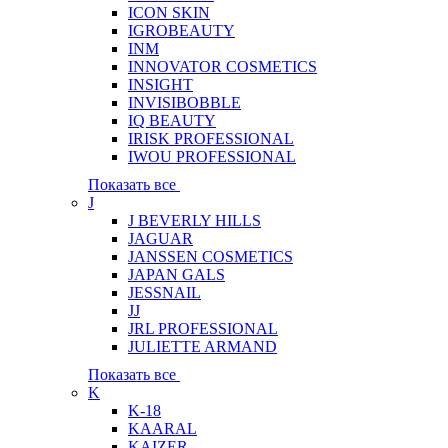
ICON SKIN
IGROBEAUTY
INM
INNOVATOR COSMETICS
INSIGHT
INVISIBOBBLE
IQ BEAUTY
IRISK PROFESSIONAL
IWOU PROFESSIONAL
Показать все
J
J BEVERLY HILLS
JAGUAR
JANSSEN COSMETICS
JAPAN GALS
JESSNAIL
JJ
JRL PROFESSIONAL
JULIETTE ARMAND
Показать все
K
K-18
KAARAL
KAIZER