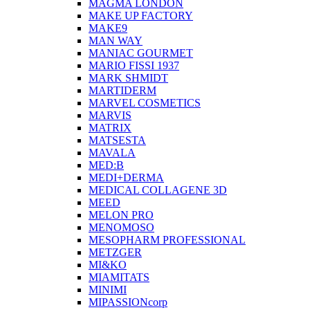
MAGMA LONDON
MAKE UP FACTORY
MAKE9
MAN WAY
MANIAC GOURMET
MARIO FISSI 1937
MARK SHMIDT
MARTIDERM
MARVEL COSMETICS
MARVIS
MATRIX
MATSESTA
MAVALA
MED:B
MEDI+DERMA
MEDICAL COLLAGENE 3D
MEED
MELON PRO
MENOMOSO
MESOPHARM PROFESSIONAL
METZGER
MI&KO
MIAMITATS
MINIMI
MIPASSIONcorp