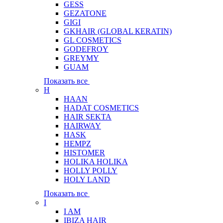
GESS
GEZATONE
GIGI
GKHAIR (GLOBAL КЕRATIN)
GL COSMETICS
GODEFROY
GREYMY
GUAM
Показать все
H
HAAN
HADAT COSMETICS
HAIR SEKTA
HAIRWAY
HASK
HEMPZ
HISTOMER
HOLIKA HOLIKA
HOLLY POLLY
HOLY LAND
Показать все
I
I AM
IBIZA HAIR