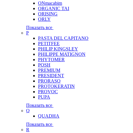
ONmacabim
ORGANIC TAI
ORISING
ORLY
Показать все
P
PASTA DEL CAPITANO
PETITFEE
PHILIP KINGSLEY
PHILIPPE MATIGNON
PHYTOMER
POSH
PREMIUM
PRESIDENT
PRORASO
PROTOKERATIN
PROVOC
PUPA
Показать все
Q
QUADHA
Показать все
R