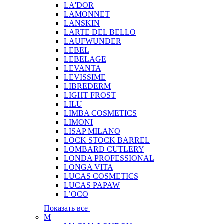
LA'DOR
LAMONNET
LANSKIN
LARTE DEL BELLO
LAUFWUNDER
LEBEL
LEBELAGE
LEVANTA
LEVISSIME
LIBREDERM
LIGHT FROST
LILU
LIMBA COSMETICS
LIMONI
LISAP MILANO
LOCK STOCK BARREL
LOMBARD CUTLERY
LONDA PROFESSIONAL
LONGA VITA
LUCAS COSMETICS
LUCAS PAPAW
L’OCO
Показать все
M