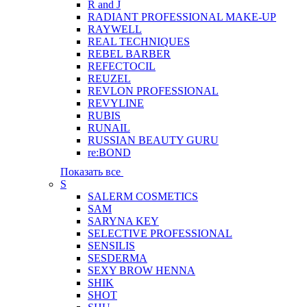
R and J
RADIANT PROFESSIONAL MAKE-UP
RAYWELL
REAL TECHNIQUES
REBEL BARBER
REFECTOCIL
REUZEL
REVLON PROFESSIONAL
REVYLINE
RUBIS
RUNAIL
RUSSIAN BEAUTY GURU
re:BOND
Показать все
S
SALERM COSMETICS
SAM
SARYNA KEY
SELECTIVE PROFESSIONAL
SENSILIS
SESDERMA
SEXY BROW HENNA
SHIK
SHOT