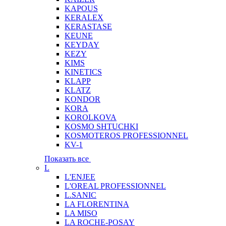
KAPOUS
KERALEX
KERASTASE
KEUNE
KEYDAY
KEZY
KIMS
KINETICS
KLAPP
KLATZ
KONDOR
KORA
KOROLKOVA
KOSMO SHTUCHKI
KOSMOTEROS PROFESSIONNEL
KV-1
Показать все
L
L'ENJEE
L'OREAL PROFESSIONNEL
L.SANIC
LA FLORENTINA
LA MISO
LA ROCHE-POSAY