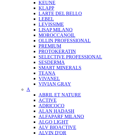
KEUNE
KLAPP
LARTE DEL BELLO
LEBEL
LEVISSIME
LISAP MILANO
MOROCCANOIL
OLLIN PROFESSIONAL
PREMIUM
PROTOKERATIN
SELECTIVE PROFESSIONAL
SESDERMA
SMART MINERALS
TEANA
VIVANEL
VIVIAN GRAY
A
ABRIL ET NATURE
ACTIVE
ADRICOCO
ALAN HADASH
ALFAPARF MILANO
ALGO LIGHT
ALV BIOACTIVE
ALVIN D'OR