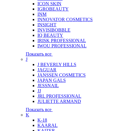
ICON SKIN
IGROBEAUTY
INM
INNOVATOR COSMETICS
INSIGHT
INVISIBOBBLE
IQ BEAUTY
IRISK PROFESSIONAL
IWOU PROFESSIONAL
Показать все
J
J BEVERLY HILLS
JAGUAR
JANSSEN COSMETICS
JAPAN GALS
JESSNAIL
JJ
JRL PROFESSIONAL
JULIETTE ARMAND
Показать все
K
K-18
KAARAL
KAIZER