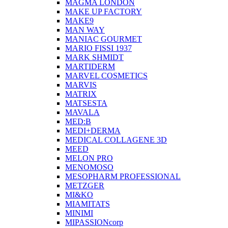
MAGMA LONDON
MAKE UP FACTORY
MAKE9
MAN WAY
MANIAC GOURMET
MARIO FISSI 1937
MARK SHMIDT
MARTIDERM
MARVEL COSMETICS
MARVIS
MATRIX
MATSESTA
MAVALA
MED:B
MEDI+DERMA
MEDICAL COLLAGENE 3D
MEED
MELON PRO
MENOMOSO
MESOPHARM PROFESSIONAL
METZGER
MI&KO
MIAMITATS
MINIMI
MIPASSIONcorp