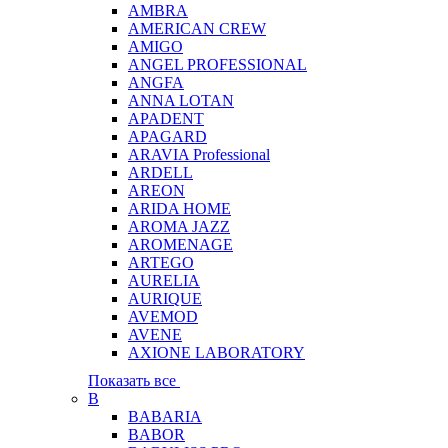
AMBRA
AMERICAN CREW
AMIGO
ANGEL PROFESSIONAL
ANGFA
ANNA LOTAN
APADENT
APAGARD
ARAVIA Professional
ARDELL
AREON
ARIDA HOME
AROMA JAZZ
AROMENAGE
ARTEGO
AURELIA
AURIQUE
AVEMOD
AVENE
AXIONE LABORATORY
Показать все
B
BABARIA
BABOR