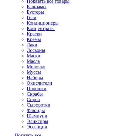
Показать все товары
Бальзамы
Бустеры
Гели
Кондиционеры
Концентраты
Краски
Кремы
Лаки
Лосьоны
Маски
Масла
Молочко
Муссы
Наборы
Окислители
Порошки
Скрабы
Спреи
Сыворотки
Флюиды
Шампуни
Эликсиры
Эссенции
Показать все