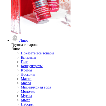
Лицо
Группа товаров:
Лицо
Показать все товары
Бальзамы
Гели
Концентраты
Кремы
Лосьоны
Маски
Масла
Мицеллярная вода
Молочко
Муссы
Мыла
Наборы