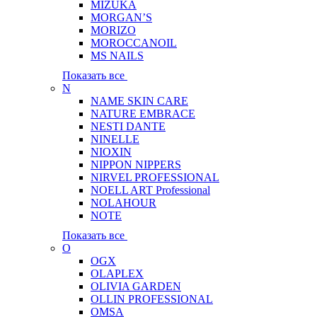
MIZUKA
MORGAN’S
MORIZO
MOROCCANOIL
MS NAILS
Показать все
N
NAME SKIN CARE
NATURE EMBRACE
NESTI DANTE
NINELLE
NIOXIN
NIPPON NIPPERS
NIRVEL PROFESSIONAL
NOELL ART Professional
NOLAHOUR
NOTE
Показать все
O
OGX
OLAPLEX
OLIVIA GARDEN
OLLIN PROFESSIONAL
OMSA