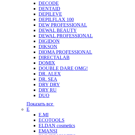
DECODE
DENTAID
DEPILEVE
DEPILFLAX 100
DEW PROFESSIONAL
DEWAL BEAUTY
DEWAL PROFESSIONAL
DIGIDON
DIKSON
DIOMA PROFESSIONAL
DIRECTALAB
DOMIX
DOUBLE DARE OMG!
DR. ALEX
DR. SEA
DRY DRY
DRY RU
DUO
Показать все
E
E.MI
ECOTOOLS
ELDAN cosmetics
EMANSI