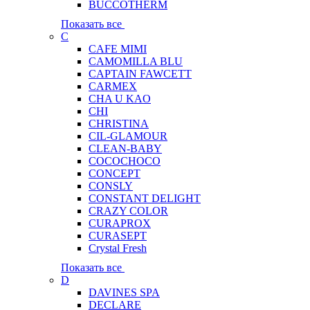
BUCCOTHERM
Показать все
C
CAFE MIMI
CAMOMILLA BLU
CAPTAIN FAWCETT
CARMEX
CHA U KAO
CHI
CHRISTINA
CIL-GLAMOUR
CLEAN-BABY
COCOCHOCO
CONCEPT
CONSLY
CONSTANT DELIGHT
CRAZY COLOR
CURAPROX
CURASEPT
Crystal Fresh
Показать все
D
DAVINES SPA
DECLARE