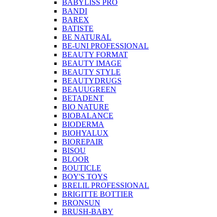
BABYLISS PRO
BANDI
BAREX
BATISTE
BE NATURAL
BE-UNI PROFESSIONAL
BEAUTY FORMAT
BEAUTY IMAGE
BEAUTY STYLE
BEAUTYDRUGS
BEAUUGREEN
BETADENT
BIO NATURE
BIOBALANCE
BIODERMA
BIOHYALUX
BIOREPAIR
BISOU
BLOOR
BOUTICLE
BOY'S TOYS
BRELIL PROFESSIONAL
BRIGITTE BOTTIER
BRONSUN
BRUSH-BABY