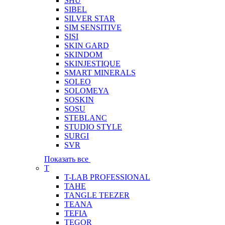
SHU
SIBEL
SILVER STAR
SIM SENSITIVE
SISI
SKIN GARD
SKINDOM
SKINJESTIQUE
SMART MINERALS
SOLEO
SOLOMEYA
SOSKIN
SOSU
STEBLANC
STUDIO STYLE
SURGI
SVR
Показать все
T
T-LAB PROFESSIONAL
TAHE
TANGLE TEEZER
TEANA
TEFIA
TEGOR