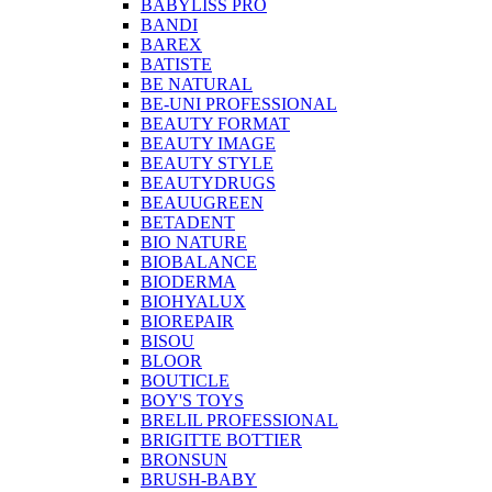
BABYLISS PRO
BANDI
BAREX
BATISTE
BE NATURAL
BE-UNI PROFESSIONAL
BEAUTY FORMAT
BEAUTY IMAGE
BEAUTY STYLE
BEAUTYDRUGS
BEAUUGREEN
BETADENT
BIO NATURE
BIOBALANCE
BIODERMA
BIOHYALUX
BIOREPAIR
BISOU
BLOOR
BOUTICLE
BOY'S TOYS
BRELIL PROFESSIONAL
BRIGITTE BOTTIER
BRONSUN
BRUSH-BABY