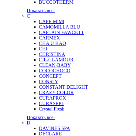
BUCCOTHERM
Показать все
C
CAFE MIMI
CAMOMILLA BLU
CAPTAIN FAWCETT
CARMEX
CHA U KAO
CHI
CHRISTINA
CIL-GLAMOUR
CLEAN-BABY
COCOCHOCO
CONCEPT
CONSLY
CONSTANT DELIGHT
CRAZY COLOR
CURAPROX
CURASEPT
Crystal Fresh
Показать все
D
DAVINES SPA
DECLARE