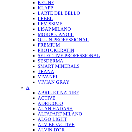
KEUNE
KLAPP
LARTE DEL BELLO
LEBEL
LEVISSIME
LISAP MILANO
MOROCCANOIL
OLLIN PROFESSIONAL
PREMIUM
PROTOKERATIN
SELECTIVE PROFESSIONAL
SESDERMA
SMART MINERALS
TEANA
VIVANEL
VIVIAN GRAY
A
ABRIL ET NATURE
ACTIVE
ADRICOCO
ALAN HADASH
ALFAPARF MILANO
ALGO LIGHT
ALV BIOACTIVE
ALVIN D'OR