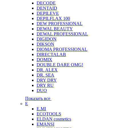
DECODE
DENTAID
DEPILEVE
DEPILFLAX 100
DEW PROFESSIONAL
DEWAL BEAUTY
DEWAL PROFESSIONAL
DIGIDON
DIKSON
DIOMA PROFESSIONAL
DIRECTALAB
DOMIX
DOUBLE DARE OMG!
DR. ALEX
DR. SEA
DRY DRY
DRY RU
DUO
Показать все
E
E.MI
ECOTOOLS
ELDAN cosmetics
EMANSI