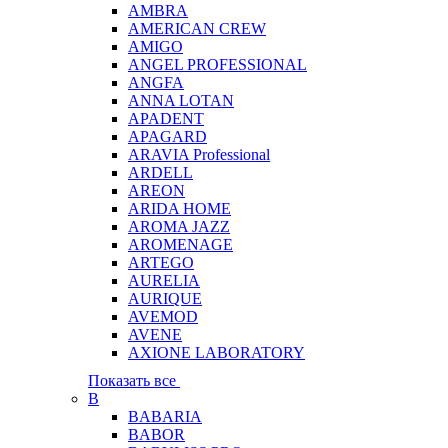
AMBRA
AMERICAN CREW
AMIGO
ANGEL PROFESSIONAL
ANGFA
ANNA LOTAN
APADENT
APAGARD
ARAVIA Professional
ARDELL
AREON
ARIDA HOME
AROMA JAZZ
AROMENAGE
ARTEGO
AURELIA
AURIQUE
AVEMOD
AVENE
AXIONE LABORATORY
Показать все
B
BABARIA
BABOR