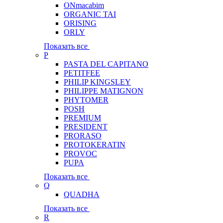
ONmacabim
ORGANIC TAI
ORISING
ORLY
Показать все
P
PASTA DEL CAPITANO
PETITFEE
PHILIP KINGSLEY
PHILIPPE MATIGNON
PHYTOMER
POSH
PREMIUM
PRESIDENT
PRORASO
PROTOKERATIN
PROVOC
PUPA
Показать все
Q
QUADHA
Показать все
R