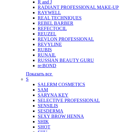
R and J
RADIANT PROFESSIONAL MAKE-UP
RAYWELL
REAL TECHNIQUES
REBEL BARBER
REFECTOCIL
REUZEL
REVLON PROFESSIONAL
REVYLINE
RUBIS
RUNAIL
RUSSIAN BEAUTY GURU
re:BOND
Показать все
S
SALERM COSMETICS
SAM
SARYNA KEY
SELECTIVE PROFESSIONAL
SENSILIS
SESDERMA
SEXY BROW HENNA
SHIK
SHOT