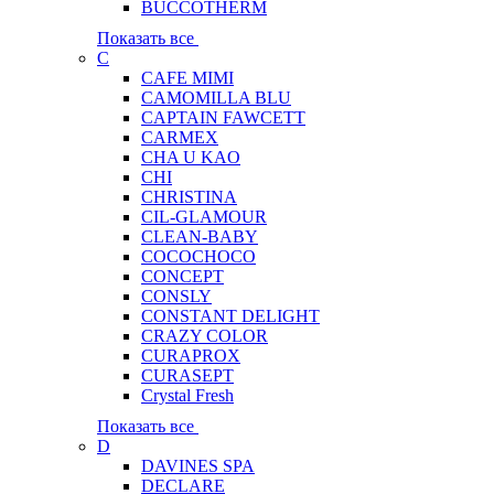
BUCCOTHERM
Показать все
C
CAFE MIMI
CAMOMILLA BLU
CAPTAIN FAWCETT
CARMEX
CHA U KAO
CHI
CHRISTINA
CIL-GLAMOUR
CLEAN-BABY
COCOCHOCO
CONCEPT
CONSLY
CONSTANT DELIGHT
CRAZY COLOR
CURAPROX
CURASEPT
Crystal Fresh
Показать все
D
DAVINES SPA
DECLARE