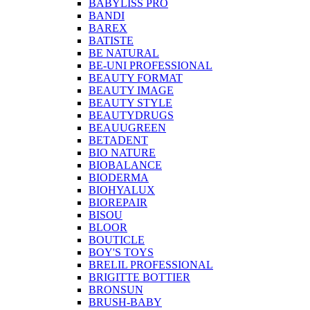
BABYLISS PRO
BANDI
BAREX
BATISTE
BE NATURAL
BE-UNI PROFESSIONAL
BEAUTY FORMAT
BEAUTY IMAGE
BEAUTY STYLE
BEAUTYDRUGS
BEAUUGREEN
BETADENT
BIO NATURE
BIOBALANCE
BIODERMA
BIOHYALUX
BIOREPAIR
BISOU
BLOOR
BOUTICLE
BOY'S TOYS
BRELIL PROFESSIONAL
BRIGITTE BOTTIER
BRONSUN
BRUSH-BABY