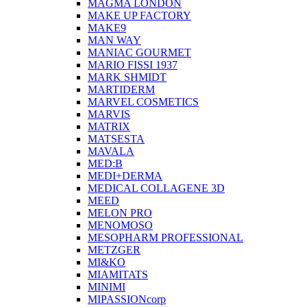
MAGMA LONDON
MAKE UP FACTORY
MAKE9
MAN WAY
MANIAC GOURMET
MARIO FISSI 1937
MARK SHMIDT
MARTIDERM
MARVEL COSMETICS
MARVIS
MATRIX
MATSESTA
MAVALA
MED:B
MEDI+DERMA
MEDICAL COLLAGENE 3D
MEED
MELON PRO
MENOMOSO
MESOPHARM PROFESSIONAL
METZGER
MI&KO
MIAMITATS
MINIMI
MIPASSIONcorp