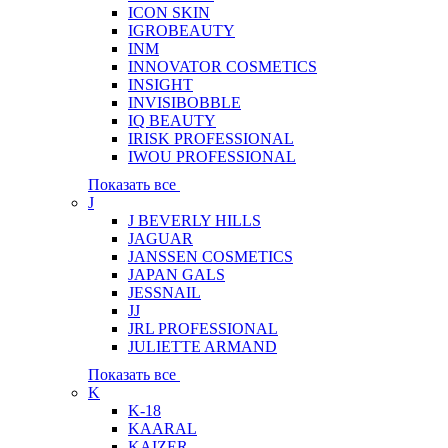
ICON SKIN
IGROBEAUTY
INM
INNOVATOR COSMETICS
INSIGHT
INVISIBOBBLE
IQ BEAUTY
IRISK PROFESSIONAL
IWOU PROFESSIONAL
Показать все
J
J BEVERLY HILLS
JAGUAR
JANSSEN COSMETICS
JAPAN GALS
JESSNAIL
JJ
JRL PROFESSIONAL
JULIETTE ARMAND
Показать все
K
K-18
KAARAL
KAIZER