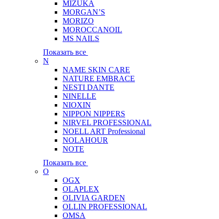
MIZUKA
MORGAN’S
MORIZO
MOROCCANOIL
MS NAILS
Показать все
N
NAME SKIN CARE
NATURE EMBRACE
NESTI DANTE
NINELLE
NIOXIN
NIPPON NIPPERS
NIRVEL PROFESSIONAL
NOELL ART Professional
NOLAHOUR
NOTE
Показать все
O
OGX
OLAPLEX
OLIVIA GARDEN
OLLIN PROFESSIONAL
OMSA