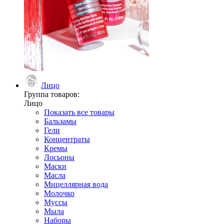
Лицо
Группа товаров:
Лицо
Показать все товары
Бальзамы
Гели
Концентраты
Кремы
Лосьоны
Маски
Масла
Мицеллярная вода
Молочко
Муссы
Мыла
Наборы