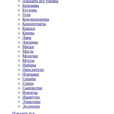
Показать все товары
Бальзамы
Бустеры
Гели
Кондиционеры
Концентраты
Краски
Кремы
Лаки
Лосьоны
Маски
Масла
Молочко
Муссы
Наборы
Окислители
Порошки
Скрабы
Спреи
Сыворотки
Флюиды
Шампуни
Эликсиры
Эссенции
Показать все