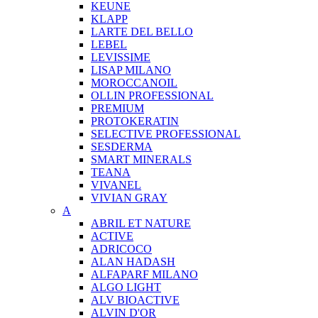
KEUNE
KLAPP
LARTE DEL BELLO
LEBEL
LEVISSIME
LISAP MILANO
MOROCCANOIL
OLLIN PROFESSIONAL
PREMIUM
PROTOKERATIN
SELECTIVE PROFESSIONAL
SESDERMA
SMART MINERALS
TEANA
VIVANEL
VIVIAN GRAY
A
ABRIL ET NATURE
ACTIVE
ADRICOCO
ALAN HADASH
ALFAPARF MILANO
ALGO LIGHT
ALV BIOACTIVE
ALVIN D'OR