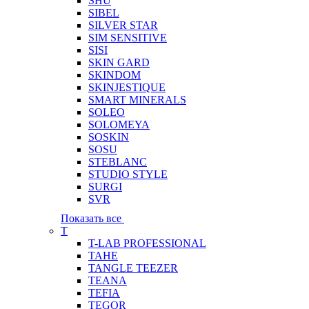
SHU
SIBEL
SILVER STAR
SIM SENSITIVE
SISI
SKIN GARD
SKINDOM
SKINJESTIQUE
SMART MINERALS
SOLEO
SOLOMEYA
SOSKIN
SOSU
STEBLANC
STUDIO STYLE
SURGI
SVR
Показать все
T
T-LAB PROFESSIONAL
TAHE
TANGLE TEEZER
TEANA
TEFIA
TEGOR