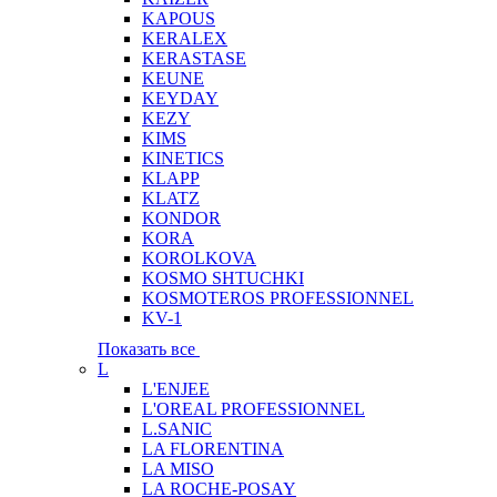
KAPOUS
KERALEX
KERASTASE
KEUNE
KEYDAY
KEZY
KIMS
KINETICS
KLAPP
KLATZ
KONDOR
KORA
KOROLKOVA
KOSMO SHTUCHKI
KOSMOTEROS PROFESSIONNEL
KV-1
Показать все
L
L'ENJEE
L'OREAL PROFESSIONNEL
L.SANIC
LA FLORENTINA
LA MISO
LA ROCHE-POSAY