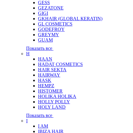
GESS
GEZATONE
GIGI
GKHAIR (GLOBAL КЕRATIN)
GL COSMETICS
GODEFROY
GREYMY
GUAM
Показать все
H
HAAN
HADAT COSMETICS
HAIR SEKTA
HAIRWAY
HASK
HEMPZ
HISTOMER
HOLIKA HOLIKA
HOLLY POLLY
HOLY LAND
Показать все
I
I AM
IBIZA HAIR