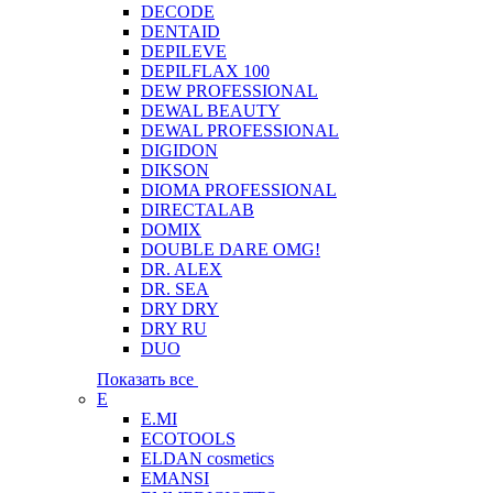
DECODE
DENTAID
DEPILEVE
DEPILFLAX 100
DEW PROFESSIONAL
DEWAL BEAUTY
DEWAL PROFESSIONAL
DIGIDON
DIKSON
DIOMA PROFESSIONAL
DIRECTALAB
DOMIX
DOUBLE DARE OMG!
DR. ALEX
DR. SEA
DRY DRY
DRY RU
DUO
Показать все
E
E.MI
ECOTOOLS
ELDAN cosmetics
EMANSI