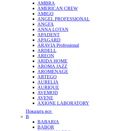
AMBRA
AMERICAN CREW
AMIGO
ANGEL PROFESSIONAL
ANGFA
ANNA LOTAN
APADENT
APAGARD
ARAVIA Professional
ARDELL
AREON
ARIDA HOME
AROMA JAZZ
AROMENAGE
ARTEGO
AURELIA
AURIQUE
AVEMOD
AVENE
AXIONE LABORATORY
Показать все
B
BABARIA
BABOR