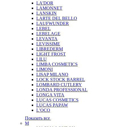
LA'DOR
LAMONNET
LANSKIN
LARTE DEL BELLO
LAUFWUNDER
LEBEL
LEBELAGE
LEVANTA
LEVISSIME
LIBREDERM
LIGHT FROST
LILU
LIMBA COSMETICS
LIMONI
LISAP MILANO
LOCK STOCK BARREL
LOMBARD CUTLERY
LONDA PROFESSIONAL
LONGA VITA
LUCAS COSMETICS
LUCAS PAPAW
L’OCO
Показать все
M