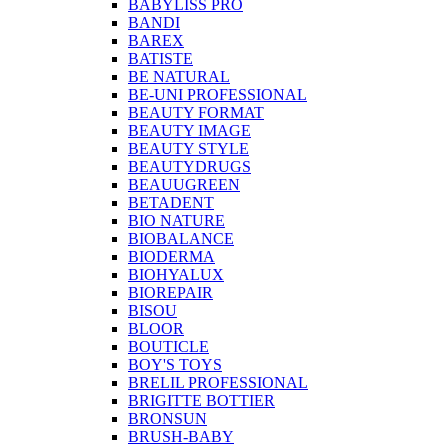
BABYLISS PRO
BANDI
BAREX
BATISTE
BE NATURAL
BE-UNI PROFESSIONAL
BEAUTY FORMAT
BEAUTY IMAGE
BEAUTY STYLE
BEAUTYDRUGS
BEAUUGREEN
BETADENT
BIO NATURE
BIOBALANCE
BIODERMA
BIOHYALUX
BIOREPAIR
BISOU
BLOOR
BOUTICLE
BOY'S TOYS
BRELIL PROFESSIONAL
BRIGITTE BOTTIER
BRONSUN
BRUSH-BABY