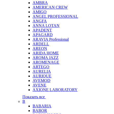
AMBRA
AMERICAN CREW
AMIGO
ANGEL PROFESSIONAL
ANGFA
ANNA LOTAN
APADENT
APAGARD
ARAVIA Professional
ARDELL
AREON
ARIDA HOME
AROMA JAZZ
AROMENAGE
ARTEGO
AURELIA
AURIQUE
AVEMOD
AVENE
AXIONE LABORATORY
Показать все
B
BABARIA
BABOR