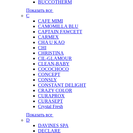
BUCCOTHERM
Показать все
C
CAFE MIMI
CAMOMILLA BLU
CAPTAIN FAWCETT
CARMEX
CHA U KAO
CHI
CHRISTINA
CIL-GLAMOUR
CLEAN-BABY
COCOCHOCO
CONCEPT
CONSLY
CONSTANT DELIGHT
CRAZY COLOR
CURAPROX
CURASEPT
Crystal Fresh
Показать все
D
DAVINES SPA
DECLARE