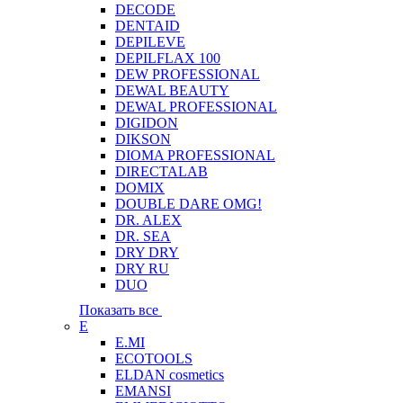
DECODE
DENTAID
DEPILEVE
DEPILFLAX 100
DEW PROFESSIONAL
DEWAL BEAUTY
DEWAL PROFESSIONAL
DIGIDON
DIKSON
DIOMA PROFESSIONAL
DIRECTALAB
DOMIX
DOUBLE DARE OMG!
DR. ALEX
DR. SEA
DRY DRY
DRY RU
DUO
Показать все
E
E.MI
ECOTOOLS
ELDAN cosmetics
EMANSI