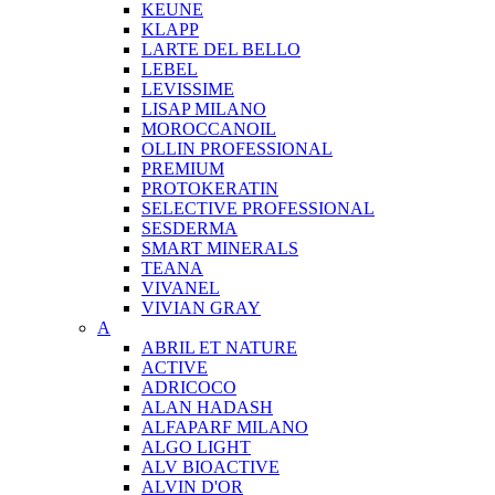
KEUNE
KLAPP
LARTE DEL BELLO
LEBEL
LEVISSIME
LISAP MILANO
MOROCCANOIL
OLLIN PROFESSIONAL
PREMIUM
PROTOKERATIN
SELECTIVE PROFESSIONAL
SESDERMA
SMART MINERALS
TEANA
VIVANEL
VIVIAN GRAY
A
ABRIL ET NATURE
ACTIVE
ADRICOCO
ALAN HADASH
ALFAPARF MILANO
ALGO LIGHT
ALV BIOACTIVE
ALVIN D'OR