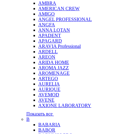
AMBRA
AMERICAN CREW
AMIGO
ANGEL PROFESSIONAL
ANGFA
ANNA LOTAN
APADENT
APAGARD
ARAVIA Professional
ARDELL
AREON
ARIDA HOME
AROMA JAZZ
AROMENAGE
ARTEGO
AURELIA
AURIQUE
AVEMOD
AVENE
AXIONE LABORATORY
Показать все
B
BABARIA
BABOR