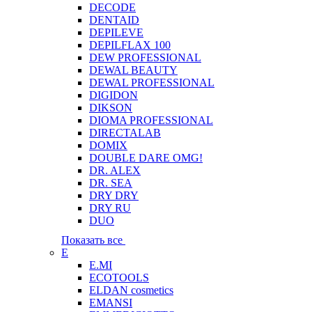
DECODE
DENTAID
DEPILEVE
DEPILFLAX 100
DEW PROFESSIONAL
DEWAL BEAUTY
DEWAL PROFESSIONAL
DIGIDON
DIKSON
DIOMA PROFESSIONAL
DIRECTALAB
DOMIX
DOUBLE DARE OMG!
DR. ALEX
DR. SEA
DRY DRY
DRY RU
DUO
Показать все
E
E.MI
ECOTOOLS
ELDAN cosmetics
EMANSI