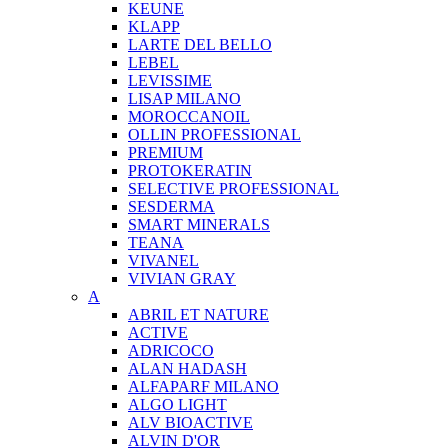
KEUNE
KLAPP
LARTE DEL BELLO
LEBEL
LEVISSIME
LISAP MILANO
MOROCCANOIL
OLLIN PROFESSIONAL
PREMIUM
PROTOKERATIN
SELECTIVE PROFESSIONAL
SESDERMA
SMART MINERALS
TEANA
VIVANEL
VIVIAN GRAY
A
ABRIL ET NATURE
ACTIVE
ADRICOCO
ALAN HADASH
ALFAPARF MILANO
ALGO LIGHT
ALV BIOACTIVE
ALVIN D'OR