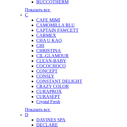
BUCCOTHERM
Показать все
C
CAFE MIMI
CAMOMILLA BLU
CAPTAIN FAWCETT
CARMEX
CHA U KAO
CHI
CHRISTINA
CIL-GLAMOUR
CLEAN-BABY
COCOCHOCO
CONCEPT
CONSLY
CONSTANT DELIGHT
CRAZY COLOR
CURAPROX
CURASEPT
Crystal Fresh
Показать все
D
DAVINES SPA
DECLARE