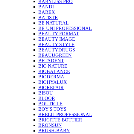
BABYLISS PRO
BANDI
BAREX
BATISTE
BE NATURAL
BE-UNI PROFESSIONAL
BEAUTY FORMAT
BEAUTY IMAGE
BEAUTY STYLE
BEAUTYDRUGS
BEAUUGREEN
BETADENT
BIO NATURE
BIOBALANCE
BIODERMA
BIOHYALUX
BIOREPAIR
BISOU
BLOOR
BOUTICLE
BOY'S TOYS
BRELIL PROFESSIONAL
BRIGITTE BOTTIER
BRONSUN
BRUSH-BABY