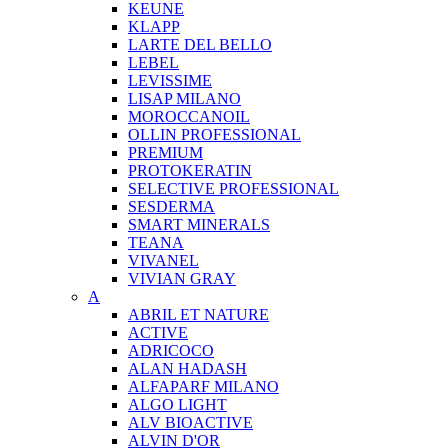
KEUNE
KLAPP
LARTE DEL BELLO
LEBEL
LEVISSIME
LISAP MILANO
MOROCCANOIL
OLLIN PROFESSIONAL
PREMIUM
PROTOKERATIN
SELECTIVE PROFESSIONAL
SESDERMA
SMART MINERALS
TEANA
VIVANEL
VIVIAN GRAY
A
ABRIL ET NATURE
ACTIVE
ADRICOCO
ALAN HADASH
ALFAPARF MILANO
ALGO LIGHT
ALV BIOACTIVE
ALVIN D'OR