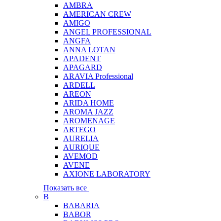
AMBRA
AMERICAN CREW
AMIGO
ANGEL PROFESSIONAL
ANGFA
ANNA LOTAN
APADENT
APAGARD
ARAVIA Professional
ARDELL
AREON
ARIDA HOME
AROMA JAZZ
AROMENAGE
ARTEGO
AURELIA
AURIQUE
AVEMOD
AVENE
AXIONE LABORATORY
Показать все
B
BABARIA
BABOR