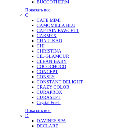
BUCCOTHERM
Показать все
C
CAFE MIMI
CAMOMILLA BLU
CAPTAIN FAWCETT
CARMEX
CHA U KAO
CHI
CHRISTINA
CIL-GLAMOUR
CLEAN-BABY
COCOCHOCO
CONCEPT
CONSLY
CONSTANT DELIGHT
CRAZY COLOR
CURAPROX
CURASEPT
Crystal Fresh
Показать все
D
DAVINES SPA
DECLARE