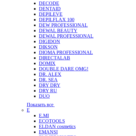
DECODE
DENTAID
DEPILEVE
DEPILFLAX 100
DEW PROFESSIONAL
DEWAL BEAUTY
DEWAL PROFESSIONAL
DIGIDON
DIKSON
DIOMA PROFESSIONAL
DIRECTALAB
DOMIX
DOUBLE DARE OMG!
DR. ALEX
DR. SEA
DRY DRY
DRY RU
DUO
Показать все
E
E.MI
ECOTOOLS
ELDAN cosmetics
EMANSI