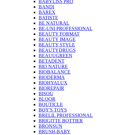
BABYLISS PRO
BANDI
BAREX
BATISTE
BE NATURAL
BE-UNI PROFESSIONAL
BEAUTY FORMAT
BEAUTY IMAGE
BEAUTY STYLE
BEAUTYDRUGS
BEAUUGREEN
BETADENT
BIO NATURE
BIOBALANCE
BIODERMA
BIOHYALUX
BIOREPAIR
BISOU
BLOOR
BOUTICLE
BOY'S TOYS
BRELIL PROFESSIONAL
BRIGITTE BOTTIER
BRONSUN
BRUSH-BABY