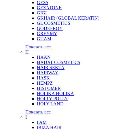
GESS
GEZATONE
GIGI
GKHAIR (GLOBAL КЕRATIN)
GL COSMETICS
GODEFROY
GREYMY
GUAM
Показать все
H
HAAN
HADAT COSMETICS
HAIR SEKTA
HAIRWAY
HASK
HEMPZ
HISTOMER
HOLIKA HOLIKA
HOLLY POLLY
HOLY LAND
Показать все
I
I AM
IBIZA HAIR