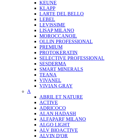
KEUNE
KLAPP
LARTE DEL BELLO
LEBEL
LEVISSIME
LISAP MILANO
MOROCCANOIL
OLLIN PROFESSIONAL
PREMIUM
PROTOKERATIN
SELECTIVE PROFESSIONAL
SESDERMA
SMART MINERALS
TEANA
VIVANEL
VIVIAN GRAY
A
ABRIL ET NATURE
ACTIVE
ADRICOCO
ALAN HADASH
ALFAPARF MILANO
ALGO LIGHT
ALV BIOACTIVE
ALVIN D'OR