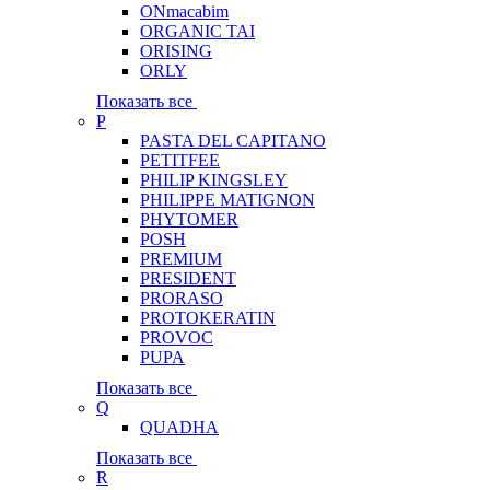
ONmacabim
ORGANIC TAI
ORISING
ORLY
Показать все
P
PASTA DEL CAPITANO
PETITFEE
PHILIP KINGSLEY
PHILIPPE MATIGNON
PHYTOMER
POSH
PREMIUM
PRESIDENT
PRORASO
PROTOKERATIN
PROVOC
PUPA
Показать все
Q
QUADHA
Показать все
R