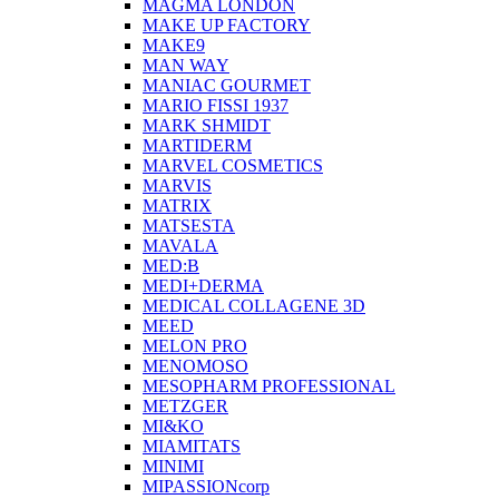
MAGMA LONDON
MAKE UP FACTORY
MAKE9
MAN WAY
MANIAC GOURMET
MARIO FISSI 1937
MARK SHMIDT
MARTIDERM
MARVEL COSMETICS
MARVIS
MATRIX
MATSESTA
MAVALA
MED:B
MEDI+DERMA
MEDICAL COLLAGENE 3D
MEED
MELON PRO
MENOMOSO
MESOPHARM PROFESSIONAL
METZGER
MI&KO
MIAMITATS
MINIMI
MIPASSIONcorp