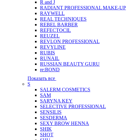
R and J
RADIANT PROFESSIONAL MAKE-UP
RAYWELL
REAL TECHNIQUES
REBEL BARBER
REFECTOCIL
REUZEL
REVLON PROFESSIONAL
REVYLINE
RUBIS
RUNAIL
RUSSIAN BEAUTY GURU
re:BOND
Показать все
S
SALERM COSMETICS
SAM
SARYNA KEY
SELECTIVE PROFESSIONAL
SENSILIS
SESDERMA
SEXY BROW HENNA
SHIK
SHOT