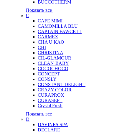
BUCCOTHERM
Показать все
C
CAFE MIMI
CAMOMILLA BLU
CAPTAIN FAWCETT
CARMEX
CHA U KAO
CHI
CHRISTINA
CIL-GLAMOUR
CLEAN-BABY
COCOCHOCO
CONCEPT
CONSLY
CONSTANT DELIGHT
CRAZY COLOR
CURAPROX
CURASEPT
Crystal Fresh
Показать все
D
DAVINES SPA
DECLARE