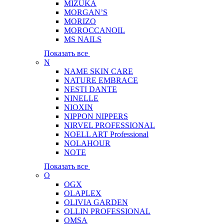
MIZUKA
MORGAN’S
MORIZO
MOROCCANOIL
MS NAILS
Показать все
N
NAME SKIN CARE
NATURE EMBRACE
NESTI DANTE
NINELLE
NIOXIN
NIPPON NIPPERS
NIRVEL PROFESSIONAL
NOELL ART Professional
NOLAHOUR
NOTE
Показать все
O
OGX
OLAPLEX
OLIVIA GARDEN
OLLIN PROFESSIONAL
OMSA