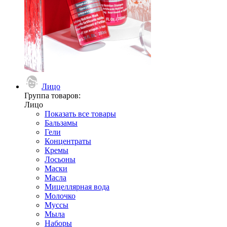
Лицо
Группа товаров:
Лицо
Показать все товары
Бальзамы
Гели
Концентраты
Кремы
Лосьоны
Маски
Масла
Мицеллярная вода
Молочко
Муссы
Мыла
Наборы