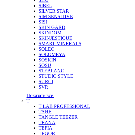
SHU
SIBEL
SILVER STAR
SIM SENSITIVE
SISI
SKIN GARD
SKINDOM
SKINJESTIQUE
SMART MINERALS
SOLEO
SOLOMEYA
SOSKIN
SOSU
STEBLANC
STUDIO STYLE
SURGI
SVR
Показать все
T
T-LAB PROFESSIONAL
TAHE
TANGLE TEEZER
TEANA
TEFIA
TEGOR