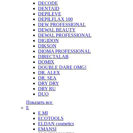
DECODE
DENTAID
DEPILEVE
DEPILFLAX 100
DEW PROFESSIONAL
DEWAL BEAUTY
DEWAL PROFESSIONAL
DIGIDON
DIKSON
DIOMA PROFESSIONAL
DIRECTALAB
DOMIX
DOUBLE DARE OMG!
DR. ALEX
DR. SEA
DRY DRY
DRY RU
DUO
Показать все
E
E.MI
ECOTOOLS
ELDAN cosmetics
EMANSI