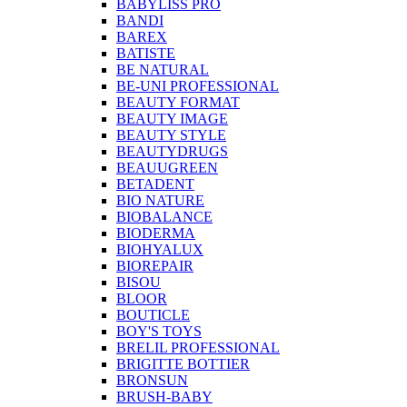
BABYLISS PRO
BANDI
BAREX
BATISTE
BE NATURAL
BE-UNI PROFESSIONAL
BEAUTY FORMAT
BEAUTY IMAGE
BEAUTY STYLE
BEAUTYDRUGS
BEAUUGREEN
BETADENT
BIO NATURE
BIOBALANCE
BIODERMA
BIOHYALUX
BIOREPAIR
BISOU
BLOOR
BOUTICLE
BOY'S TOYS
BRELIL PROFESSIONAL
BRIGITTE BOTTIER
BRONSUN
BRUSH-BABY