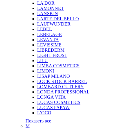
LA'DOR
LAMONNET
LANSKIN
LARTE DEL BELLO
LAUFWUNDER
LEBEL
LEBELAGE
LEVANTA
LEVISSIME
LIBREDERM
LIGHT FROST
LILU
LIMBA COSMETICS
LIMONI
LISAP MILANO
LOCK STOCK BARREL
LOMBARD CUTLERY
LONDA PROFESSIONAL
LONGA VITA
LUCAS COSMETICS
LUCAS PAPAW
L’OCO
Показать все
M