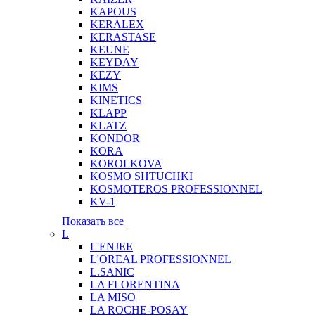
KAPOUS
KERALEX
KERASTASE
KEUNE
KEYDAY
KEZY
KIMS
KINETICS
KLAPP
KLATZ
KONDOR
KORA
KOROLKOVA
KOSMO SHTUCHKI
KOSMOTEROS PROFESSIONNEL
KV-1
Показать все
L
L'ENJEE
L'OREAL PROFESSIONNEL
L.SANIC
LA FLORENTINA
LA MISO
LA ROCHE-POSAY