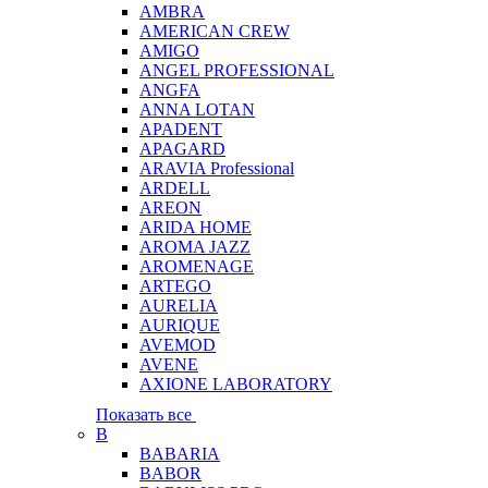
AMBRA
AMERICAN CREW
AMIGO
ANGEL PROFESSIONAL
ANGFA
ANNA LOTAN
APADENT
APAGARD
ARAVIA Professional
ARDELL
AREON
ARIDA HOME
AROMA JAZZ
AROMENAGE
ARTEGO
AURELIA
AURIQUE
AVEMOD
AVENE
AXIONE LABORATORY
Показать все
B
BABARIA
BABOR