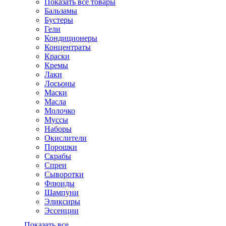
Показать все товары
Бальзамы
Бустеры
Гели
Кондиционеры
Концентраты
Краски
Кремы
Лаки
Лосьоны
Маски
Масла
Молочко
Муссы
Наборы
Окислители
Порошки
Скрабы
Спреи
Сыворотки
Флюиды
Шампуни
Эликсиры
Эссенции
Показать все