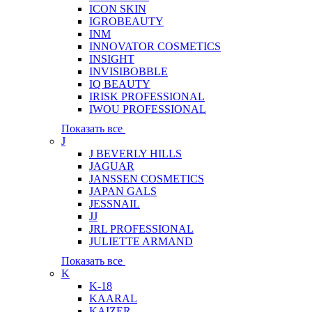
ICON SKIN
IGROBEAUTY
INM
INNOVATOR COSMETICS
INSIGHT
INVISIBOBBLE
IQ BEAUTY
IRISK PROFESSIONAL
IWOU PROFESSIONAL
Показать все
J
J BEVERLY HILLS
JAGUAR
JANSSEN COSMETICS
JAPAN GALS
JESSNAIL
JJ
JRL PROFESSIONAL
JULIETTE ARMAND
Показать все
K
K-18
KAARAL
KAIZER