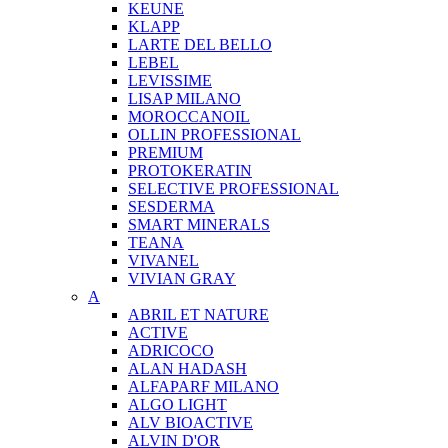
KEUNE
KLAPP
LARTE DEL BELLO
LEBEL
LEVISSIME
LISAP MILANO
MOROCCANOIL
OLLIN PROFESSIONAL
PREMIUM
PROTOKERATIN
SELECTIVE PROFESSIONAL
SESDERMA
SMART MINERALS
TEANA
VIVANEL
VIVIAN GRAY
A
ABRIL ET NATURE
ACTIVE
ADRICOCO
ALAN HADASH
ALFAPARF MILANO
ALGO LIGHT
ALV BIOACTIVE
ALVIN D'OR