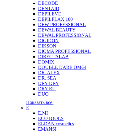
DECODE
DENTAID
DEPILEVE
DEPILFLAX 100
DEW PROFESSIONAL
DEWAL BEAUTY
DEWAL PROFESSIONAL
DIGIDON
DIKSON
DIOMA PROFESSIONAL
DIRECTALAB
DOMIX
DOUBLE DARE OMG!
DR. ALEX
DR. SEA
DRY DRY
DRY RU
DUO
Показать все
E
E.MI
ECOTOOLS
ELDAN cosmetics
EMANSI