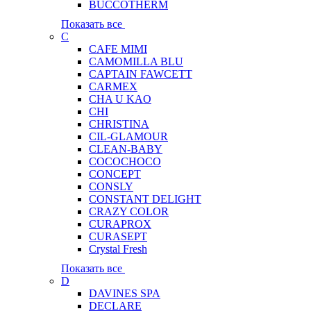
BUCCOTHERM
Показать все
C
CAFE MIMI
CAMOMILLA BLU
CAPTAIN FAWCETT
CARMEX
CHA U KAO
CHI
CHRISTINA
CIL-GLAMOUR
CLEAN-BABY
COCOCHOCO
CONCEPT
CONSLY
CONSTANT DELIGHT
CRAZY COLOR
CURAPROX
CURASEPT
Crystal Fresh
Показать все
D
DAVINES SPA
DECLARE