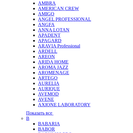
AMBRA
AMERICAN CREW
AMIGO
ANGEL PROFESSIONAL
ANGFA
ANNA LOTAN
APADENT
APAGARD
ARAVIA Professional
ARDELL
AREON
ARIDA HOME
AROMA JAZZ
AROMENAGE
ARTEGO
AURELIA
AURIQUE
AVEMOD
AVENE
AXIONE LABORATORY
Показать все
B
BABARIA
BABOR