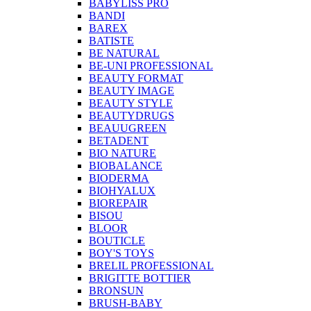
BABYLISS PRO
BANDI
BAREX
BATISTE
BE NATURAL
BE-UNI PROFESSIONAL
BEAUTY FORMAT
BEAUTY IMAGE
BEAUTY STYLE
BEAUTYDRUGS
BEAUUGREEN
BETADENT
BIO NATURE
BIOBALANCE
BIODERMA
BIOHYALUX
BIOREPAIR
BISOU
BLOOR
BOUTICLE
BOY'S TOYS
BRELIL PROFESSIONAL
BRIGITTE BOTTIER
BRONSUN
BRUSH-BABY