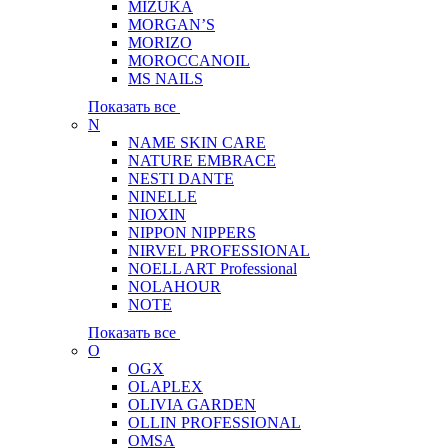
MIZUKA
MORGAN’S
MORIZO
MOROCCANOIL
MS NAILS
Показать все
N
NAME SKIN CARE
NATURE EMBRACE
NESTI DANTE
NINELLE
NIOXIN
NIPPON NIPPERS
NIRVEL PROFESSIONAL
NOELL ART Professional
NOLAHOUR
NOTE
Показать все
O
OGX
OLAPLEX
OLIVIA GARDEN
OLLIN PROFESSIONAL
OMSA