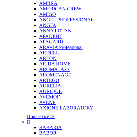
AMBRA
AMERICAN CREW
AMIGO
ANGEL PROFESSIONAL
ANGFA
ANNA LOTAN
APADENT
APAGARD
ARAVIA Professional
ARDELL
AREON
ARIDA HOME
AROMA JAZZ
AROMENAGE
ARTEGO
AURELIA
AURIQUE
AVEMOD
AVENE
AXIONE LABORATORY
Показать все
B
BABARIA
BABOR