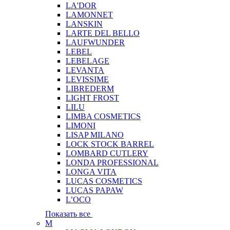
LA'DOR
LAMONNET
LANSKIN
LARTE DEL BELLO
LAUFWUNDER
LEBEL
LEBELAGE
LEVANTA
LEVISSIME
LIBREDERM
LIGHT FROST
LILU
LIMBA COSMETICS
LIMONI
LISAP MILANO
LOCK STOCK BARREL
LOMBARD CUTLERY
LONDA PROFESSIONAL
LONGA VITA
LUCAS COSMETICS
LUCAS PAPAW
L’OCO
Показать все
M