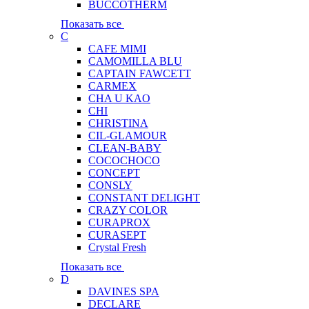
BUCCOTHERM
Показать все
C
CAFE MIMI
CAMOMILLA BLU
CAPTAIN FAWCETT
CARMEX
CHA U KAO
CHI
CHRISTINA
CIL-GLAMOUR
CLEAN-BABY
COCOCHOCO
CONCEPT
CONSLY
CONSTANT DELIGHT
CRAZY COLOR
CURAPROX
CURASEPT
Crystal Fresh
Показать все
D
DAVINES SPA
DECLARE