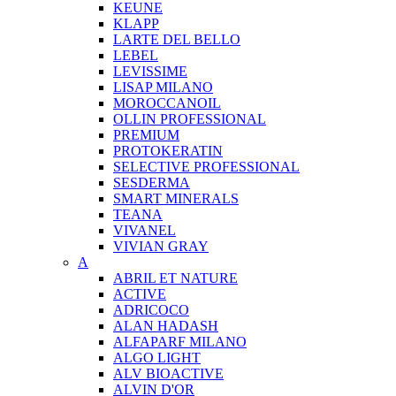
KEUNE
KLAPP
LARTE DEL BELLO
LEBEL
LEVISSIME
LISAP MILANO
MOROCCANOIL
OLLIN PROFESSIONAL
PREMIUM
PROTOKERATIN
SELECTIVE PROFESSIONAL
SESDERMA
SMART MINERALS
TEANA
VIVANEL
VIVIAN GRAY
A
ABRIL ET NATURE
ACTIVE
ADRICOCO
ALAN HADASH
ALFAPARF MILANO
ALGO LIGHT
ALV BIOACTIVE
ALVIN D'OR