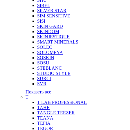
SHU
SIBEL
SILVER STAR
SIM SENSITIVE
SISI
SKIN GARD
SKINDOM
SKINJESTIQUE
SMART MINERALS
SOLEO
SOLOMEYA
SOSKIN
SOSU
STEBLANC
STUDIO STYLE
SURGI
SVR
Показать все
T
T-LAB PROFESSIONAL
TAHE
TANGLE TEEZER
TEANA
TEFIA
TEGOR