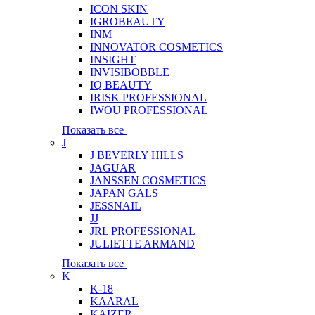
ICON SKIN
IGROBEAUTY
INM
INNOVATOR COSMETICS
INSIGHT
INVISIBOBBLE
IQ BEAUTY
IRISK PROFESSIONAL
IWOU PROFESSIONAL
Показать все
J
J BEVERLY HILLS
JAGUAR
JANSSEN COSMETICS
JAPAN GALS
JESSNAIL
JJ
JRL PROFESSIONAL
JULIETTE ARMAND
Показать все
K
K-18
KAARAL
KAIZER