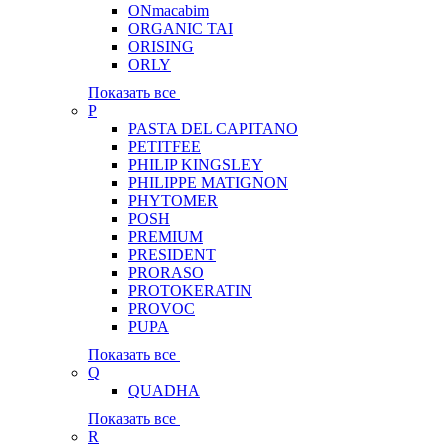
ONmacabim
ORGANIC TAI
ORISING
ORLY
Показать все
P
PASTA DEL CAPITANO
PETITFEE
PHILIP KINGSLEY
PHILIPPE MATIGNON
PHYTOMER
POSH
PREMIUM
PRESIDENT
PRORASO
PROTOKERATIN
PROVOC
PUPA
Показать все
Q
QUADHA
Показать все
R