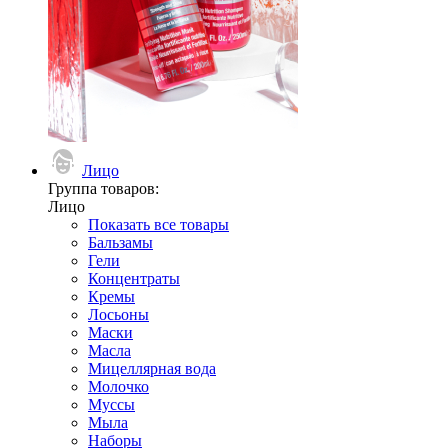
Лицо
Группа товаров:
Лицо
Показать все товары
Бальзамы
Гели
Концентраты
Кремы
Лосьоны
Маски
Масла
Мицеллярная вода
Молочко
Муссы
Мыла
Наборы