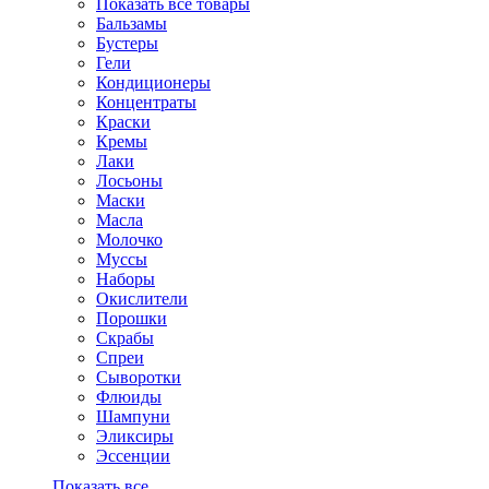
Показать все товары
Бальзамы
Бустеры
Гели
Кондиционеры
Концентраты
Краски
Кремы
Лаки
Лосьоны
Маски
Масла
Молочко
Муссы
Наборы
Окислители
Порошки
Скрабы
Спреи
Сыворотки
Флюиды
Шампуни
Эликсиры
Эссенции
Показать все