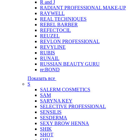
R and J
RADIANT PROFESSIONAL MAKE-UP
RAYWELL
REAL TECHNIQUES
REBEL BARBER
REFECTOCIL
REUZEL
REVLON PROFESSIONAL
REVYLINE
RUBIS
RUNAIL
RUSSIAN BEAUTY GURU
re:BOND
Показать все
S
SALERM COSMETICS
SAM
SARYNA KEY
SELECTIVE PROFESSIONAL
SENSILIS
SESDERMA
SEXY BROW HENNA
SHIK
SHOT