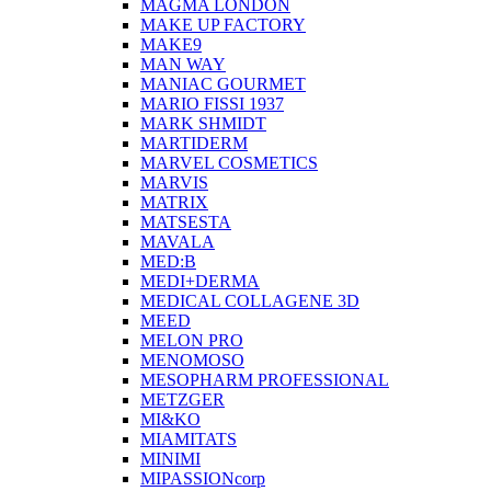
MAGMA LONDON
MAKE UP FACTORY
MAKE9
MAN WAY
MANIAC GOURMET
MARIO FISSI 1937
MARK SHMIDT
MARTIDERM
MARVEL COSMETICS
MARVIS
MATRIX
MATSESTA
MAVALA
MED:B
MEDI+DERMA
MEDICAL COLLAGENE 3D
MEED
MELON PRO
MENOMOSO
MESOPHARM PROFESSIONAL
METZGER
MI&KO
MIAMITATS
MINIMI
MIPASSIONcorp