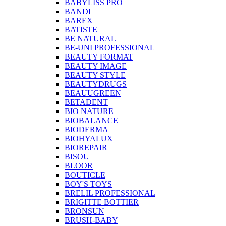
BABYLISS PRO
BANDI
BAREX
BATISTE
BE NATURAL
BE-UNI PROFESSIONAL
BEAUTY FORMAT
BEAUTY IMAGE
BEAUTY STYLE
BEAUTYDRUGS
BEAUUGREEN
BETADENT
BIO NATURE
BIOBALANCE
BIODERMA
BIOHYALUX
BIOREPAIR
BISOU
BLOOR
BOUTICLE
BOY'S TOYS
BRELIL PROFESSIONAL
BRIGITTE BOTTIER
BRONSUN
BRUSH-BABY