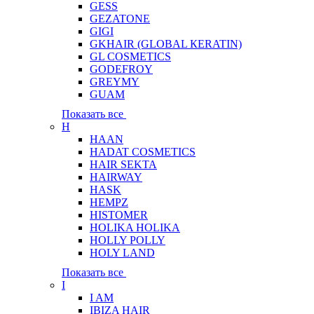
GESS
GEZATONE
GIGI
GKHAIR (GLOBAL КЕRATIN)
GL COSMETICS
GODEFROY
GREYMY
GUAM
Показать все
H
HAAN
HADAT COSMETICS
HAIR SEKTA
HAIRWAY
HASK
HEMPZ
HISTOMER
HOLIKA HOLIKA
HOLLY POLLY
HOLY LAND
Показать все
I
I AM
IBIZA HAIR