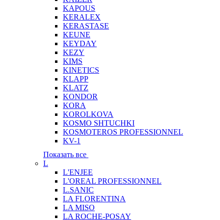
KAPOUS
KERALEX
KERASTASE
KEUNE
KEYDAY
KEZY
KIMS
KINETICS
KLAPP
KLATZ
KONDOR
KORA
KOROLKOVA
KOSMO SHTUCHKI
KOSMOTEROS PROFESSIONNEL
KV-1
Показать все
L
L'ENJEE
L'OREAL PROFESSIONNEL
L.SANIC
LA FLORENTINA
LA MISO
LA ROCHE-POSAY