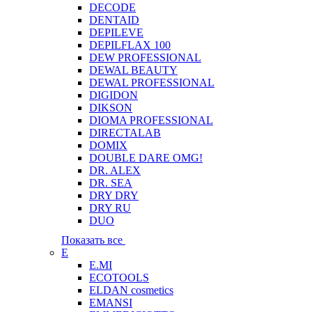
DECODE
DENTAID
DEPILEVE
DEPILFLAX 100
DEW PROFESSIONAL
DEWAL BEAUTY
DEWAL PROFESSIONAL
DIGIDON
DIKSON
DIOMA PROFESSIONAL
DIRECTALAB
DOMIX
DOUBLE DARE OMG!
DR. ALEX
DR. SEA
DRY DRY
DRY RU
DUO
Показать все
E
E.MI
ECOTOOLS
ELDAN cosmetics
EMANSI