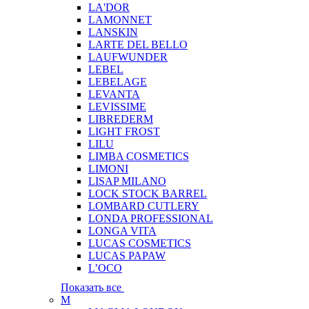
LA'DOR
LAMONNET
LANSKIN
LARTE DEL BELLO
LAUFWUNDER
LEBEL
LEBELAGE
LEVANTA
LEVISSIME
LIBREDERM
LIGHT FROST
LILU
LIMBA COSMETICS
LIMONI
LISAP MILANO
LOCK STOCK BARREL
LOMBARD CUTLERY
LONDA PROFESSIONAL
LONGA VITA
LUCAS COSMETICS
LUCAS PAPAW
L’OCO
Показать все
M