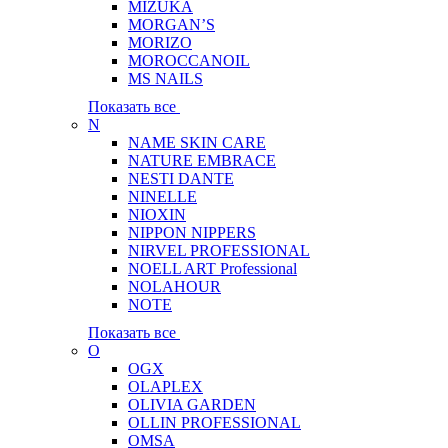
MIZUKA
MORGAN’S
MORIZO
MOROCCANOIL
MS NAILS
Показать все
N
NAME SKIN CARE
NATURE EMBRACE
NESTI DANTE
NINELLE
NIOXIN
NIPPON NIPPERS
NIRVEL PROFESSIONAL
NOELL ART Professional
NOLAHOUR
NOTE
Показать все
O
OGX
OLAPLEX
OLIVIA GARDEN
OLLIN PROFESSIONAL
OMSA