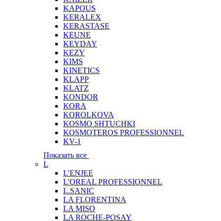
KAPOUS
KERALEX
KERASTASE
KEUNE
KEYDAY
KEZY
KIMS
KINETICS
KLAPP
KLATZ
KONDOR
KORA
KOROLKOVA
KOSMO SHTUCHKI
KOSMOTEROS PROFESSIONNEL
KV-1
Показать все
L
L'ENJEE
L'OREAL PROFESSIONNEL
L.SANIC
LA FLORENTINA
LA MISO
LA ROCHE-POSAY