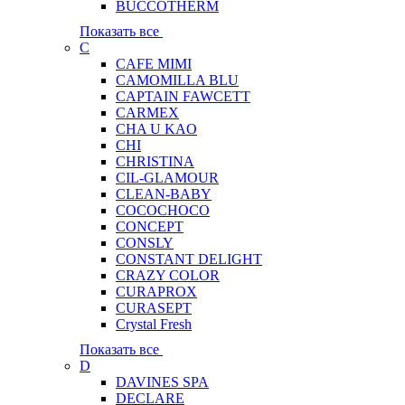
BUCCOTHERM
Показать все
C
CAFE MIMI
CAMOMILLA BLU
CAPTAIN FAWCETT
CARMEX
CHA U KAO
CHI
CHRISTINA
CIL-GLAMOUR
CLEAN-BABY
COCOCHOCO
CONCEPT
CONSLY
CONSTANT DELIGHT
CRAZY COLOR
CURAPROX
CURASEPT
Crystal Fresh
Показать все
D
DAVINES SPA
DECLARE