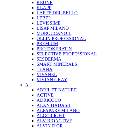
KEUNE
KLAPP
LARTE DEL BELLO
LEBEL
LEVISSIME
LISAP MILANO
MOROCCANOIL
OLLIN PROFESSIONAL
PREMIUM
PROTOKERATIN
SELECTIVE PROFESSIONAL
SESDERMA
SMART MINERALS
TEANA
VIVANEL
VIVIAN GRAY
A
ABRIL ET NATURE
ACTIVE
ADRICOCO
ALAN HADASH
ALFAPARF MILANO
ALGO LIGHT
ALV BIOACTIVE
ALVIN D'OR