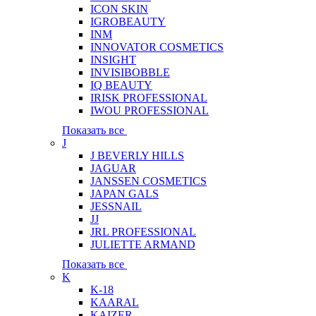
ICON SKIN
IGROBEAUTY
INM
INNOVATOR COSMETICS
INSIGHT
INVISIBOBBLE
IQ BEAUTY
IRISK PROFESSIONAL
IWOU PROFESSIONAL
Показать все
J
J BEVERLY HILLS
JAGUAR
JANSSEN COSMETICS
JAPAN GALS
JESSNAIL
JJ
JRL PROFESSIONAL
JULIETTE ARMAND
Показать все
K
K-18
KAARAL
KAIZER