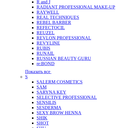
R and J
RADIANT PROFESSIONAL MAKE-UP
RAYWELL
REAL TECHNIQUES
REBEL BARBER
REFECTOCIL
REUZEL
REVLON PROFESSIONAL
REVYLINE
RUBIS
RUNAIL
RUSSIAN BEAUTY GURU
re:BOND
Показать все
S
SALERM COSMETICS
SAM
SARYNA KEY
SELECTIVE PROFESSIONAL
SENSILIS
SESDERMA
SEXY BROW HENNA
SHIK
SHOT