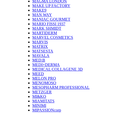
MAGMA LONDON
MAKE UP FACTORY
MAKE9
MAN WAY
MANIAC GOURMET
MARIO FISSI 1937
MARK SHMIDT
MARTIDERM
MARVEL COSMETICS
MARVIS
MATRIX
MATSESTA
MAVALA
MED:B
MEDI+DERMA
MEDICAL COLLAGENE 3D
MEED
MELON PRO
MENOMOSO
MESOPHARM PROFESSIONAL
METZGER
MI&KO
MIAMITATS
MINIMI
MIPASSIONcorp