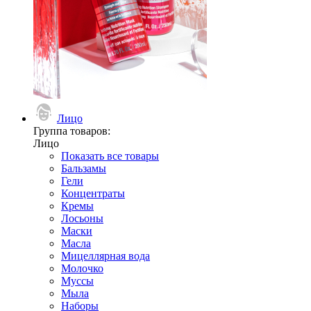
Лицо
Группа товаров:
Лицо
Показать все товары
Бальзамы
Гели
Концентраты
Кремы
Лосьоны
Маски
Масла
Мицеллярная вода
Молочко
Муссы
Мыла
Наборы