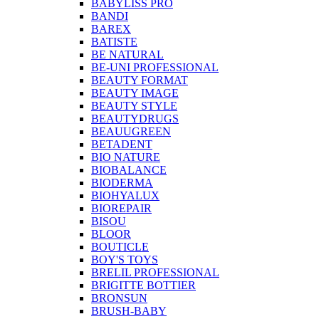
BABYLISS PRO
BANDI
BAREX
BATISTE
BE NATURAL
BE-UNI PROFESSIONAL
BEAUTY FORMAT
BEAUTY IMAGE
BEAUTY STYLE
BEAUTYDRUGS
BEAUUGREEN
BETADENT
BIO NATURE
BIOBALANCE
BIODERMA
BIOHYALUX
BIOREPAIR
BISOU
BLOOR
BOUTICLE
BOY'S TOYS
BRELIL PROFESSIONAL
BRIGITTE BOTTIER
BRONSUN
BRUSH-BABY