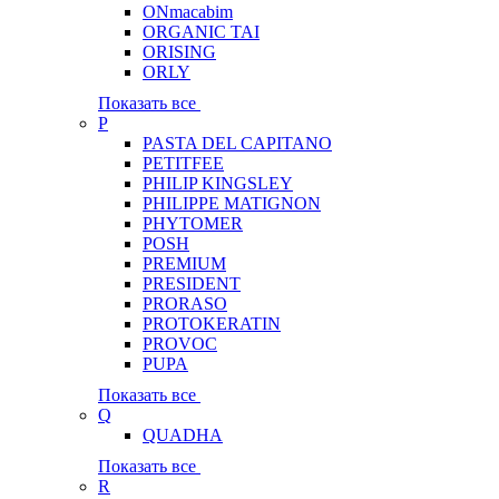
ONmacabim
ORGANIC TAI
ORISING
ORLY
Показать все
P
PASTA DEL CAPITANO
PETITFEE
PHILIP KINGSLEY
PHILIPPE MATIGNON
PHYTOMER
POSH
PREMIUM
PRESIDENT
PRORASO
PROTOKERATIN
PROVOC
PUPA
Показать все
Q
QUADHA
Показать все
R