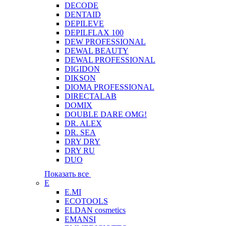
DECODE
DENTAID
DEPILEVE
DEPILFLAX 100
DEW PROFESSIONAL
DEWAL BEAUTY
DEWAL PROFESSIONAL
DIGIDON
DIKSON
DIOMA PROFESSIONAL
DIRECTALAB
DOMIX
DOUBLE DARE OMG!
DR. ALEX
DR. SEA
DRY DRY
DRY RU
DUO
Показать все
E
E.MI
ECOTOOLS
ELDAN cosmetics
EMANSI