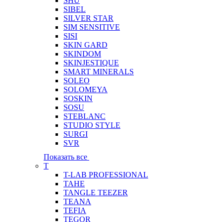
SHU
SIBEL
SILVER STAR
SIM SENSITIVE
SISI
SKIN GARD
SKINDOM
SKINJESTIQUE
SMART MINERALS
SOLEO
SOLOMEYA
SOSKIN
SOSU
STEBLANC
STUDIO STYLE
SURGI
SVR
Показать все
T
T-LAB PROFESSIONAL
TAHE
TANGLE TEEZER
TEANA
TEFIA
TEGOR