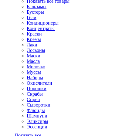
Показать все товары
Бальзамы
Бустеры
Гели
Кондиционеры
Концентраты
Краски
Кремы
Лаки
Лосьоны
Маски
Масла
Молочко
Муссы
Наборы
Окислители
Порошки
Скрабы
Спреи
Сыворотки
Флюиды
Шампуни
Эликсиры
Эссенции
Показать все