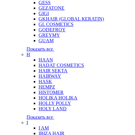
GESS
GEZATONE
GIGI
GKHAIR (GLOBAL КЕRATIN)
GL COSMETICS
GODEFROY
GREYMY
GUAM
Показать все
H
HAAN
HADAT COSMETICS
HAIR SEKTA
HAIRWAY
HASK
HEMPZ
HISTOMER
HOLIKA HOLIKA
HOLLY POLLY
HOLY LAND
Показать все
I
I AM
IBIZA HAIR