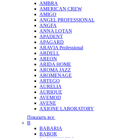
AMBRA
AMERICAN CREW
AMIGO
ANGEL PROFESSIONAL
ANGFA
ANNA LOTAN
APADENT
APAGARD
ARAVIA Professional
ARDELL
AREON
ARIDA HOME
AROMA JAZZ
AROMENAGE
ARTEGO
AURELIA
AURIQUE
AVEMOD
AVENE
AXIONE LABORATORY
Показать все
B
BABARIA
BABOR