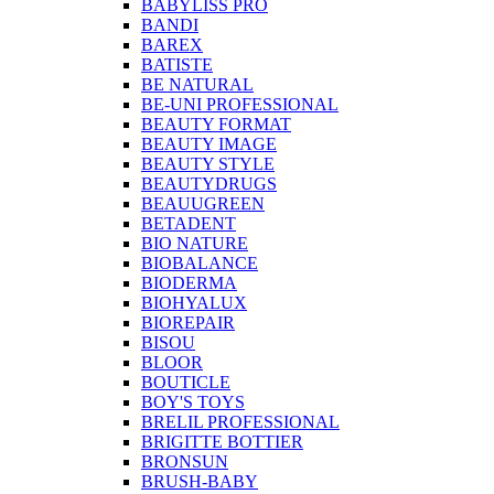
BABYLISS PRO
BANDI
BAREX
BATISTE
BE NATURAL
BE-UNI PROFESSIONAL
BEAUTY FORMAT
BEAUTY IMAGE
BEAUTY STYLE
BEAUTYDRUGS
BEAUUGREEN
BETADENT
BIO NATURE
BIOBALANCE
BIODERMA
BIOHYALUX
BIOREPAIR
BISOU
BLOOR
BOUTICLE
BOY'S TOYS
BRELIL PROFESSIONAL
BRIGITTE BOTTIER
BRONSUN
BRUSH-BABY