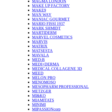
MAGMA LONDON
MAKE UP FACTORY
MAKE9
MAN WAY
MANIAC GOURMET
MARIO FISSI 1937
MARK SHMIDT
MARTIDERM
MARVEL COSMETICS
MARVIS
MATRIX
MATSESTA
MAVALA
MED:B
MEDI+DERMA
MEDICAL COLLAGENE 3D
MEED
MELON PRO
MENOMOSO
MESOPHARM PROFESSIONAL
METZGER
MI&KO
MIAMITATS
MINIMI
MIPASSIONcorp