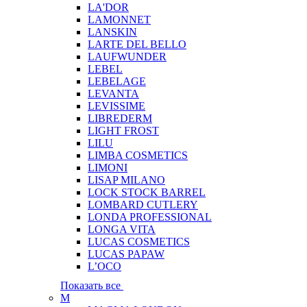
LA'DOR
LAMONNET
LANSKIN
LARTE DEL BELLO
LAUFWUNDER
LEBEL
LEBELAGE
LEVANTA
LEVISSIME
LIBREDERM
LIGHT FROST
LILU
LIMBA COSMETICS
LIMONI
LISAP MILANO
LOCK STOCK BARREL
LOMBARD CUTLERY
LONDA PROFESSIONAL
LONGA VITA
LUCAS COSMETICS
LUCAS PAPAW
L’OCO
Показать все
M