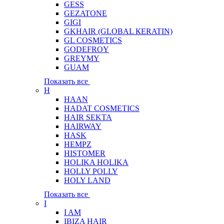
GESS
GEZATONE
GIGI
GKHAIR (GLOBAL КЕRATIN)
GL COSMETICS
GODEFROY
GREYMY
GUAM
Показать все
H
HAAN
HADAT COSMETICS
HAIR SEKTA
HAIRWAY
HASK
HEMPZ
HISTOMER
HOLIKA HOLIKA
HOLLY POLLY
HOLY LAND
Показать все
I
I AM
IBIZA HAIR