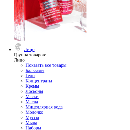
Лицо
Группа товаров:
Лицо
Показать все товары
Бальзамы
Гели
Концентраты
Кремы
Лосьоны
Маски
Масла
Мицеллярная вода
Молочко
Муссы
Мыла
Наборы