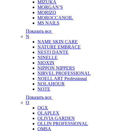
MIZUKA
MORGAN’S
MORIZO
MOROCCANOIL
MS NAILS
Показать все
N
NAME SKIN CARE
NATURE EMBRACE
NESTI DANTE
NINELLE
NIOXIN
NIPPON NIPPERS
NIRVEL PROFESSIONAL
NOELL ART Professional
NOLAHOUR
NOTE
Показать все
O
OGX
OLAPLEX
OLIVIA GARDEN
OLLIN PROFESSIONAL
OMSA