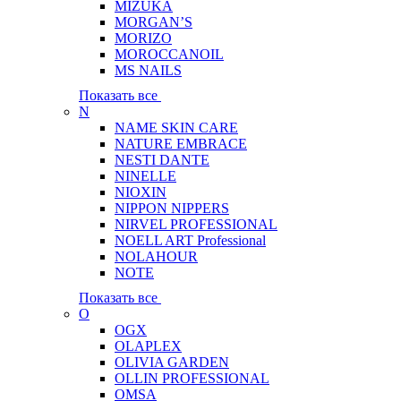
MIZUKA
MORGAN’S
MORIZO
MOROCCANOIL
MS NAILS
Показать все
N
NAME SKIN CARE
NATURE EMBRACE
NESTI DANTE
NINELLE
NIOXIN
NIPPON NIPPERS
NIRVEL PROFESSIONAL
NOELL ART Professional
NOLAHOUR
NOTE
Показать все
O
OGX
OLAPLEX
OLIVIA GARDEN
OLLIN PROFESSIONAL
OMSA