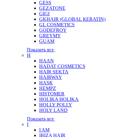
GESS
GEZATONE
GIGI
GKHAIR (GLOBAL КЕRATIN)
GL COSMETICS
GODEFROY
GREYMY
GUAM
Показать все
H
HAAN
HADAT COSMETICS
HAIR SEKTA
HAIRWAY
HASK
HEMPZ
HISTOMER
HOLIKA HOLIKA
HOLLY POLLY
HOLY LAND
Показать все
I
I AM
IBIZA HAIR