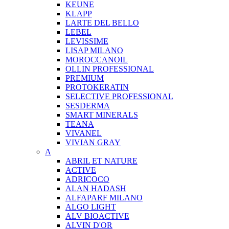
KEUNE
KLAPP
LARTE DEL BELLO
LEBEL
LEVISSIME
LISAP MILANO
MOROCCANOIL
OLLIN PROFESSIONAL
PREMIUM
PROTOKERATIN
SELECTIVE PROFESSIONAL
SESDERMA
SMART MINERALS
TEANA
VIVANEL
VIVIAN GRAY
A
ABRIL ET NATURE
ACTIVE
ADRICOCO
ALAN HADASH
ALFAPARF MILANO
ALGO LIGHT
ALV BIOACTIVE
ALVIN D'OR