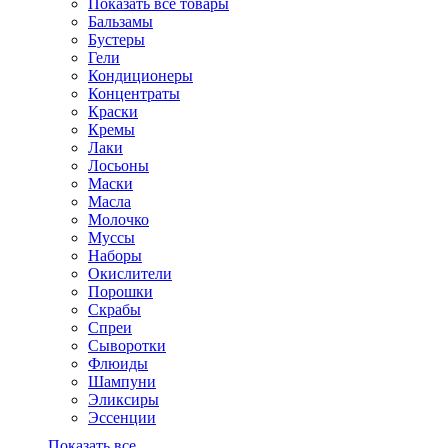
Показать все товары
Бальзамы
Бустеры
Гели
Кондиционеры
Концентраты
Краски
Кремы
Лаки
Лосьоны
Маски
Масла
Молочко
Муссы
Наборы
Окислители
Порошки
Скрабы
Спреи
Сыворотки
Флюиды
Шампуни
Эликсиры
Эссенции
Показать все