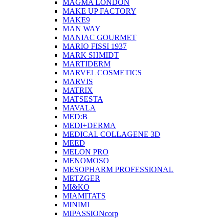
MAGMA LONDON
MAKE UP FACTORY
MAKE9
MAN WAY
MANIAC GOURMET
MARIO FISSI 1937
MARK SHMIDT
MARTIDERM
MARVEL COSMETICS
MARVIS
MATRIX
MATSESTA
MAVALA
MED:B
MEDI+DERMA
MEDICAL COLLAGENE 3D
MEED
MELON PRO
MENOMOSO
MESOPHARM PROFESSIONAL
METZGER
MI&KO
MIAMITATS
MINIMI
MIPASSIONcorp