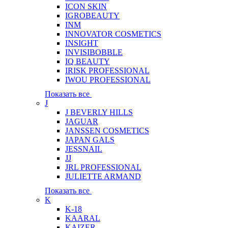
ICON SKIN
IGROBEAUTY
INM
INNOVATOR COSMETICS
INSIGHT
INVISIBOBBLE
IQ BEAUTY
IRISK PROFESSIONAL
IWOU PROFESSIONAL
Показать все
J
J BEVERLY HILLS
JAGUAR
JANSSEN COSMETICS
JAPAN GALS
JESSNAIL
JJ
JRL PROFESSIONAL
JULIETTE ARMAND
Показать все
K
K-18
KAARAL
KAIZER