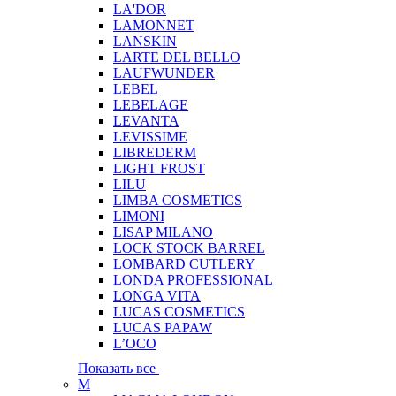
LA'DOR
LAMONNET
LANSKIN
LARTE DEL BELLO
LAUFWUNDER
LEBEL
LEBELAGE
LEVANTA
LEVISSIME
LIBREDERM
LIGHT FROST
LILU
LIMBA COSMETICS
LIMONI
LISAP MILANO
LOCK STOCK BARREL
LOMBARD CUTLERY
LONDA PROFESSIONAL
LONGA VITA
LUCAS COSMETICS
LUCAS PAPAW
L’OCO
Показать все
M