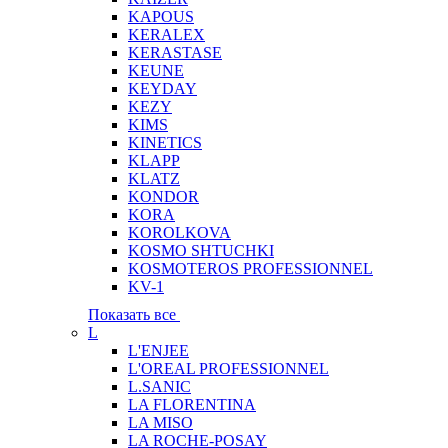
KAPOUS
KERALEX
KERASTASE
KEUNE
KEYDAY
KEZY
KIMS
KINETICS
KLAPP
KLATZ
KONDOR
KORA
KOROLKOVA
KOSMO SHTUCHKI
KOSMOTEROS PROFESSIONNEL
KV-1
Показать все
L
L'ENJEE
L'OREAL PROFESSIONNEL
L.SANIC
LA FLORENTINA
LA MISO
LA ROCHE-POSAY