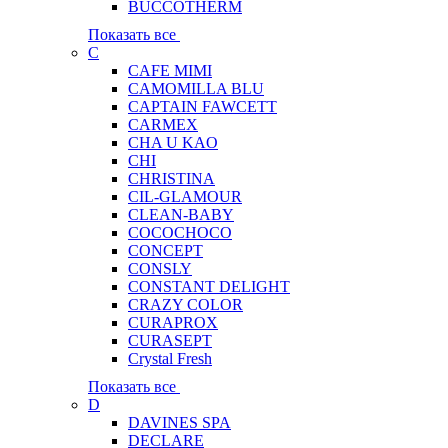
BUCCOTHERM
Показать все
C
CAFE MIMI
CAMOMILLA BLU
CAPTAIN FAWCETT
CARMEX
CHA U KAO
CHI
CHRISTINA
CIL-GLAMOUR
CLEAN-BABY
COCOCHOCO
CONCEPT
CONSLY
CONSTANT DELIGHT
CRAZY COLOR
CURAPROX
CURASEPT
Crystal Fresh
Показать все
D
DAVINES SPA
DECLARE