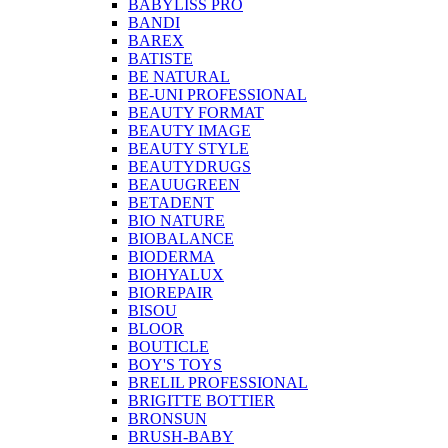
BABYLISS PRO
BANDI
BAREX
BATISTE
BE NATURAL
BE-UNI PROFESSIONAL
BEAUTY FORMAT
BEAUTY IMAGE
BEAUTY STYLE
BEAUTYDRUGS
BEAUUGREEN
BETADENT
BIO NATURE
BIOBALANCE
BIODERMA
BIOHYALUX
BIOREPAIR
BISOU
BLOOR
BOUTICLE
BOY'S TOYS
BRELIL PROFESSIONAL
BRIGITTE BOTTIER
BRONSUN
BRUSH-BABY