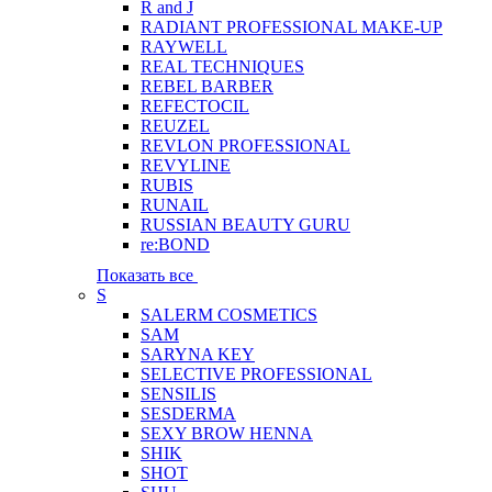
R and J
RADIANT PROFESSIONAL MAKE-UP
RAYWELL
REAL TECHNIQUES
REBEL BARBER
REFECTOCIL
REUZEL
REVLON PROFESSIONAL
REVYLINE
RUBIS
RUNAIL
RUSSIAN BEAUTY GURU
re:BOND
Показать все
S
SALERM COSMETICS
SAM
SARYNA KEY
SELECTIVE PROFESSIONAL
SENSILIS
SESDERMA
SEXY BROW HENNA
SHIK
SHOT