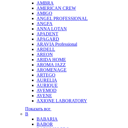
AMBRA
AMERICAN CREW
AMIGO
ANGEL PROFESSIONAL
ANGFA
ANNA LOTAN
APADENT
APAGARD
ARAVIA Professional
ARDELL
AREON
ARIDA HOME
AROMA JAZZ
AROMENAGE
ARTEGO
AURELIA
AURIQUE
AVEMOD
AVENE
AXIONE LABORATORY
Показать все
B
BABARIA
BABOR