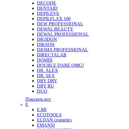
DECODE
DENTAID
DEPILEVE
DEPILFLAX 100
DEW PROFESSIONAL
DEWAL BEAUTY
DEWAL PROFESSIONAL
DIGIDON
DIKSON
DIOMA PROFESSIONAL
DIRECTALAB
DOMIX
DOUBLE DARE OMG!
DR. ALEX
DR. SEA
DRY DRY
DRY RU
DUO
Показать все
E
E.MI
ECOTOOLS
ELDAN cosmetics
EMANSI