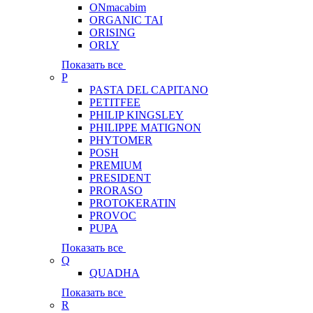
ONmacabim
ORGANIC TAI
ORISING
ORLY
Показать все
P
PASTA DEL CAPITANO
PETITFEE
PHILIP KINGSLEY
PHILIPPE MATIGNON
PHYTOMER
POSH
PREMIUM
PRESIDENT
PRORASO
PROTOKERATIN
PROVOC
PUPA
Показать все
Q
QUADHA
Показать все
R