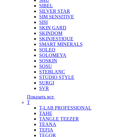
SHU
SIBEL
SILVER STAR
SIM SENSITIVE
SISI
SKIN GARD
SKINDOM
SKINJESTIQUE
SMART MINERALS
SOLEO
SOLOMEYA
SOSKIN
SOSU
STEBLANC
STUDIO STYLE
SURGI
SVR
Показать все
T
T-LAB PROFESSIONAL
TAHE
TANGLE TEEZER
TEANA
TEFIA
TEGOR