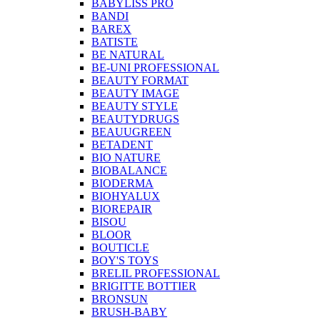
BABYLISS PRO
BANDI
BAREX
BATISTE
BE NATURAL
BE-UNI PROFESSIONAL
BEAUTY FORMAT
BEAUTY IMAGE
BEAUTY STYLE
BEAUTYDRUGS
BEAUUGREEN
BETADENT
BIO NATURE
BIOBALANCE
BIODERMA
BIOHYALUX
BIOREPAIR
BISOU
BLOOR
BOUTICLE
BOY'S TOYS
BRELIL PROFESSIONAL
BRIGITTE BOTTIER
BRONSUN
BRUSH-BABY