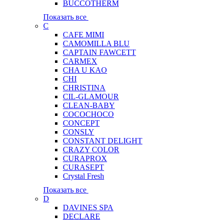
BUCCOTHERM
Показать все
C
CAFE MIMI
CAMOMILLA BLU
CAPTAIN FAWCETT
CARMEX
CHA U KAO
CHI
CHRISTINA
CIL-GLAMOUR
CLEAN-BABY
COCOCHOCO
CONCEPT
CONSLY
CONSTANT DELIGHT
CRAZY COLOR
CURAPROX
CURASEPT
Crystal Fresh
Показать все
D
DAVINES SPA
DECLARE