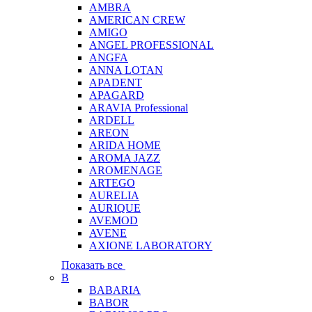
AMBRA
AMERICAN CREW
AMIGO
ANGEL PROFESSIONAL
ANGFA
ANNA LOTAN
APADENT
APAGARD
ARAVIA Professional
ARDELL
AREON
ARIDA HOME
AROMA JAZZ
AROMENAGE
ARTEGO
AURELIA
AURIQUE
AVEMOD
AVENE
AXIONE LABORATORY
Показать все
B
BABARIA
BABOR