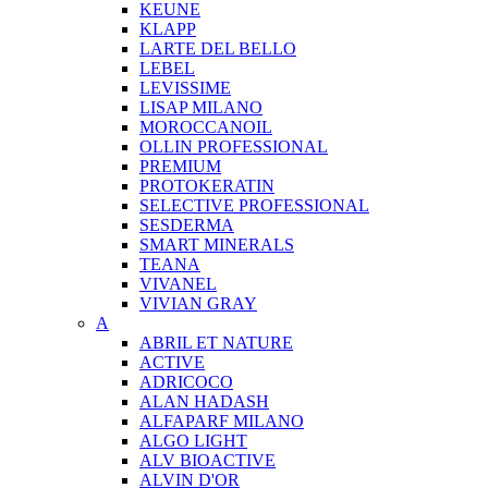
KEUNE
KLAPP
LARTE DEL BELLO
LEBEL
LEVISSIME
LISAP MILANO
MOROCCANOIL
OLLIN PROFESSIONAL
PREMIUM
PROTOKERATIN
SELECTIVE PROFESSIONAL
SESDERMA
SMART MINERALS
TEANA
VIVANEL
VIVIAN GRAY
A
ABRIL ET NATURE
ACTIVE
ADRICOCO
ALAN HADASH
ALFAPARF MILANO
ALGO LIGHT
ALV BIOACTIVE
ALVIN D'OR