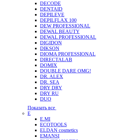
DECODE
DENTAID
DEPILEVE
DEPILFLAX 100
DEW PROFESSIONAL
DEWAL BEAUTY
DEWAL PROFESSIONAL
DIGIDON
DIKSON
DIOMA PROFESSIONAL
DIRECTALAB
DOMIX
DOUBLE DARE OMG!
DR. ALEX
DR. SEA
DRY DRY
DRY RU
DUO
Показать все
E
E.MI
ECOTOOLS
ELDAN cosmetics
EMANSI