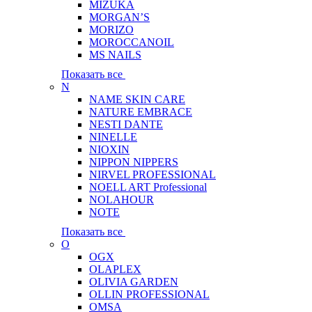
MIZUKA
MORGAN’S
MORIZO
MOROCCANOIL
MS NAILS
Показать все
N
NAME SKIN CARE
NATURE EMBRACE
NESTI DANTE
NINELLE
NIOXIN
NIPPON NIPPERS
NIRVEL PROFESSIONAL
NOELL ART Professional
NOLAHOUR
NOTE
Показать все
O
OGX
OLAPLEX
OLIVIA GARDEN
OLLIN PROFESSIONAL
OMSA