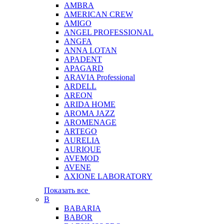
AMBRA
AMERICAN CREW
AMIGO
ANGEL PROFESSIONAL
ANGFA
ANNA LOTAN
APADENT
APAGARD
ARAVIA Professional
ARDELL
AREON
ARIDA HOME
AROMA JAZZ
AROMENAGE
ARTEGO
AURELIA
AURIQUE
AVEMOD
AVENE
AXIONE LABORATORY
Показать все
B
BABARIA
BABOR