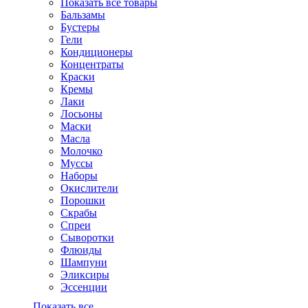
Показать все товары
Бальзамы
Бустеры
Гели
Кондиционеры
Концентраты
Краски
Кремы
Лаки
Лосьоны
Маски
Масла
Молочко
Муссы
Наборы
Окислители
Порошки
Скрабы
Спреи
Сыворотки
Флюиды
Шампуни
Эликсиры
Эссенции
Показать все