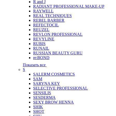
R and J
RADIANT PROFESSIONAL MAKE-UP
RAYWELL
REAL TECHNIQUES
REBEL BARBER
REFECTOCIL
REUZEL
REVLON PROFESSIONAL
REVYLINE
RUBIS
RUNAIL
RUSSIAN BEAUTY GURU
re:BOND
Показать все
S
SALERM COSMETICS
SAM
SARYNA KEY
SELECTIVE PROFESSIONAL
SENSILIS
SESDERMA
SEXY BROW HENNA
SHIK
SHOT