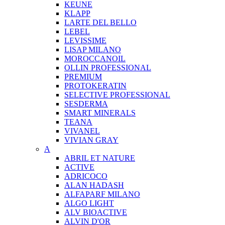
KEUNE
KLAPP
LARTE DEL BELLO
LEBEL
LEVISSIME
LISAP MILANO
MOROCCANOIL
OLLIN PROFESSIONAL
PREMIUM
PROTOKERATIN
SELECTIVE PROFESSIONAL
SESDERMA
SMART MINERALS
TEANA
VIVANEL
VIVIAN GRAY
A
ABRIL ET NATURE
ACTIVE
ADRICOCO
ALAN HADASH
ALFAPARF MILANO
ALGO LIGHT
ALV BIOACTIVE
ALVIN D'OR