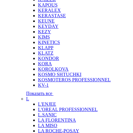
KAPOUS
KERALEX
KERASTASE
KEUNE
KEYDAY
KEZY
KIMS
KINETICS
KLAPP
KLATZ
KONDOR
KORA
KOROLKOVA
KOSMO SHTUCHKI
KOSMOTEROS PROFESSIONNEL
KV-1
Показать все
L
L'ENJEE
L'OREAL PROFESSIONNEL
L.SANIC
LA FLORENTINA
LA MISO
LA ROCHE-POSAY