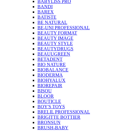
BABYLISS PRO
BANDI
BAREX
BATISTE
BE NATURAL
BE-UNI PROFESSIONAL
BEAUTY FORMAT
BEAUTY IMAGE
BEAUTY STYLE
BEAUTYDRUGS
BEAUUGREEN
BETADENT
BIO NATURE
BIOBALANCE
BIODERMA
BIOHYALUX
BIOREPAIR
BISOU
BLOOR
BOUTICLE
BOY'S TOYS
BRELIL PROFESSIONAL
BRIGITTE BOTTIER
BRONSUN
BRUSH-BABY