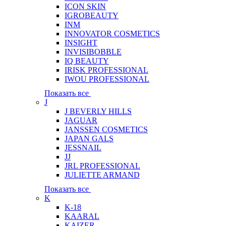
ICON SKIN
IGROBEAUTY
INM
INNOVATOR COSMETICS
INSIGHT
INVISIBOBBLE
IQ BEAUTY
IRISK PROFESSIONAL
IWOU PROFESSIONAL
Показать все
J
J BEVERLY HILLS
JAGUAR
JANSSEN COSMETICS
JAPAN GALS
JESSNAIL
JJ
JRL PROFESSIONAL
JULIETTE ARMAND
Показать все
K
K-18
KAARAL
KAIZER