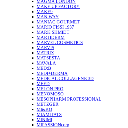
MAGMA LONDON
MAKE UP FACTORY
MAKE9
MAN WAY
MANIAC GOURMET
MARIO FISSI 1937
MARK SHMIDT
MARTIDERM
MARVEL COSMETICS
MARVIS
MATRIX
MATSESTA
MAVALA
MED:B
MEDI+DERMA
MEDICAL COLLAGENE 3D
MEED
MELON PRO
MENOMOSO
MESOPHARM PROFESSIONAL
METZGER
MI&KO
MIAMITATS
MINIMI
MIPASSIONcorp