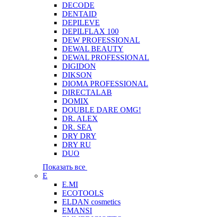
DECODE
DENTAID
DEPILEVE
DEPILFLAX 100
DEW PROFESSIONAL
DEWAL BEAUTY
DEWAL PROFESSIONAL
DIGIDON
DIKSON
DIOMA PROFESSIONAL
DIRECTALAB
DOMIX
DOUBLE DARE OMG!
DR. ALEX
DR. SEA
DRY DRY
DRY RU
DUO
Показать все
E
E.MI
ECOTOOLS
ELDAN cosmetics
EMANSI