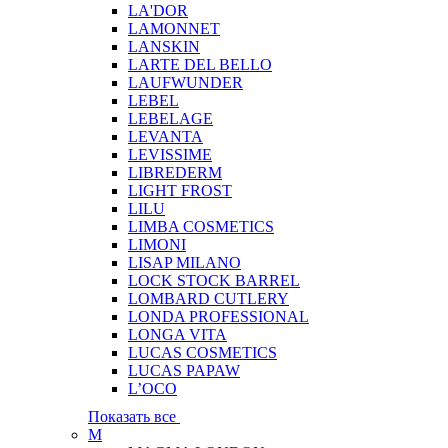
LA'DOR
LAMONNET
LANSKIN
LARTE DEL BELLO
LAUFWUNDER
LEBEL
LEBELAGE
LEVANTA
LEVISSIME
LIBREDERM
LIGHT FROST
LILU
LIMBA COSMETICS
LIMONI
LISAP MILANO
LOCK STOCK BARREL
LOMBARD CUTLERY
LONDA PROFESSIONAL
LONGA VITA
LUCAS COSMETICS
LUCAS PAPAW
L’OCO
Показать все
M