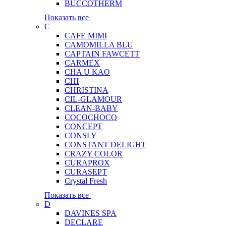
BUCCOTHERM
Показать все
C
CAFE MIMI
CAMOMILLA BLU
CAPTAIN FAWCETT
CARMEX
CHA U KAO
CHI
CHRISTINA
CIL-GLAMOUR
CLEAN-BABY
COCOCHOCO
CONCEPT
CONSLY
CONSTANT DELIGHT
CRAZY COLOR
CURAPROX
CURASEPT
Crystal Fresh
Показать все
D
DAVINES SPA
DECLARE