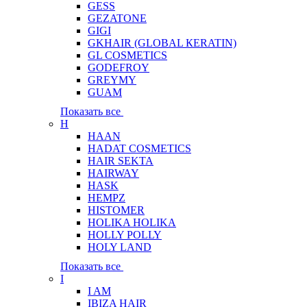
GESS
GEZATONE
GIGI
GKHAIR (GLOBAL КЕRATIN)
GL COSMETICS
GODEFROY
GREYMY
GUAM
Показать все
H
HAAN
HADAT COSMETICS
HAIR SEKTA
HAIRWAY
HASK
HEMPZ
HISTOMER
HOLIKA HOLIKA
HOLLY POLLY
HOLY LAND
Показать все
I
I AM
IBIZA HAIR