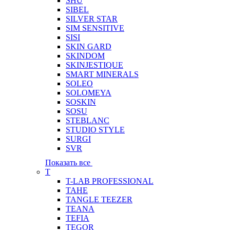
SHU
SIBEL
SILVER STAR
SIM SENSITIVE
SISI
SKIN GARD
SKINDOM
SKINJESTIQUE
SMART MINERALS
SOLEO
SOLOMEYA
SOSKIN
SOSU
STEBLANC
STUDIO STYLE
SURGI
SVR
Показать все
T
T-LAB PROFESSIONAL
TAHE
TANGLE TEEZER
TEANA
TEFIA
TEGOR