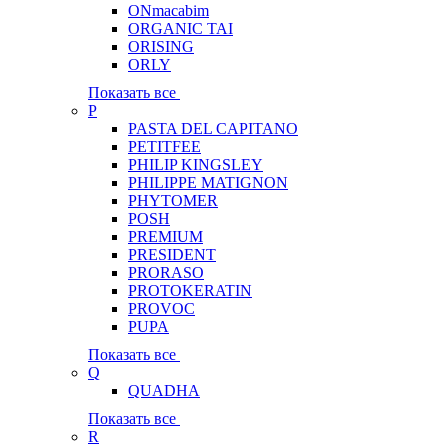
ONmacabim
ORGANIC TAI
ORISING
ORLY
Показать все
P
PASTA DEL CAPITANO
PETITFEE
PHILIP KINGSLEY
PHILIPPE MATIGNON
PHYTOMER
POSH
PREMIUM
PRESIDENT
PRORASO
PROTOKERATIN
PROVOC
PUPA
Показать все
Q
QUADHA
Показать все
R