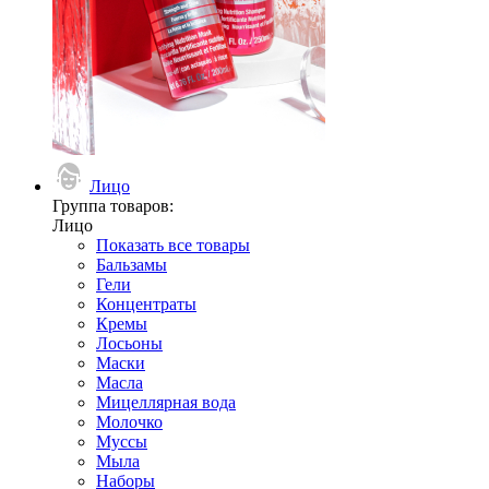
Лицо
Группа товаров:
Лицо
Показать все товары
Бальзамы
Гели
Концентраты
Кремы
Лосьоны
Маски
Масла
Мицеллярная вода
Молочко
Муссы
Мыла
Наборы