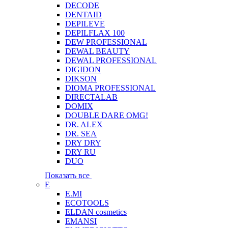
DECODE
DENTAID
DEPILEVE
DEPILFLAX 100
DEW PROFESSIONAL
DEWAL BEAUTY
DEWAL PROFESSIONAL
DIGIDON
DIKSON
DIOMA PROFESSIONAL
DIRECTALAB
DOMIX
DOUBLE DARE OMG!
DR. ALEX
DR. SEA
DRY DRY
DRY RU
DUO
Показать все
E
E.MI
ECOTOOLS
ELDAN cosmetics
EMANSI