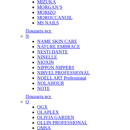
MIZUKA
MORGAN’S
MORIZO
MOROCCANOIL
MS NAILS
Показать все
N
NAME SKIN CARE
NATURE EMBRACE
NESTI DANTE
NINELLE
NIOXIN
NIPPON NIPPERS
NIRVEL PROFESSIONAL
NOELL ART Professional
NOLAHOUR
NOTE
Показать все
O
OGX
OLAPLEX
OLIVIA GARDEN
OLLIN PROFESSIONAL
OMSA