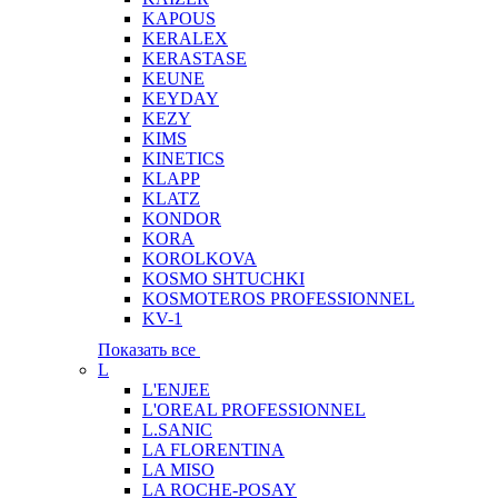
KAPOUS
KERALEX
KERASTASE
KEUNE
KEYDAY
KEZY
KIMS
KINETICS
KLAPP
KLATZ
KONDOR
KORA
KOROLKOVA
KOSMO SHTUCHKI
KOSMOTEROS PROFESSIONNEL
KV-1
Показать все
L
L'ENJEE
L'OREAL PROFESSIONNEL
L.SANIC
LA FLORENTINA
LA MISO
LA ROCHE-POSAY