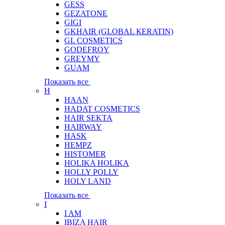
GESS
GEZATONE
GIGI
GKHAIR (GLOBAL КЕRATIN)
GL COSMETICS
GODEFROY
GREYMY
GUAM
Показать все
H
HAAN
HADAT COSMETICS
HAIR SEKTA
HAIRWAY
HASK
HEMPZ
HISTOMER
HOLIKA HOLIKA
HOLLY POLLY
HOLY LAND
Показать все
I
I AM
IBIZA HAIR