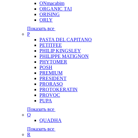
ONmacabim
ORGANIC TAI
ORISING
ORLY
Показать все
P
PASTA DEL CAPITANO
PETITFEE
PHILIP KINGSLEY
PHILIPPE MATIGNON
PHYTOMER
POSH
PREMIUM
PRESIDENT
PRORASO
PROTOKERATIN
PROVOC
PUPA
Показать все
Q
QUADHA
Показать все
R