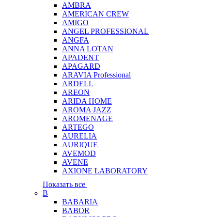
AMBRA
AMERICAN CREW
AMIGO
ANGEL PROFESSIONAL
ANGFA
ANNA LOTAN
APADENT
APAGARD
ARAVIA Professional
ARDELL
AREON
ARIDA HOME
AROMA JAZZ
AROMENAGE
ARTEGO
AURELIA
AURIQUE
AVEMOD
AVENE
AXIONE LABORATORY
Показать все
B
BABARIA
BABOR