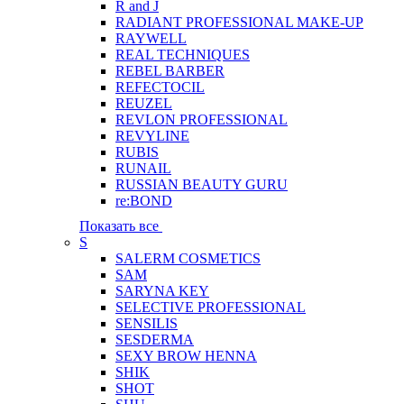
R and J
RADIANT PROFESSIONAL MAKE-UP
RAYWELL
REAL TECHNIQUES
REBEL BARBER
REFECTOCIL
REUZEL
REVLON PROFESSIONAL
REVYLINE
RUBIS
RUNAIL
RUSSIAN BEAUTY GURU
re:BOND
Показать все
S
SALERM COSMETICS
SAM
SARYNA KEY
SELECTIVE PROFESSIONAL
SENSILIS
SESDERMA
SEXY BROW HENNA
SHIK
SHOT