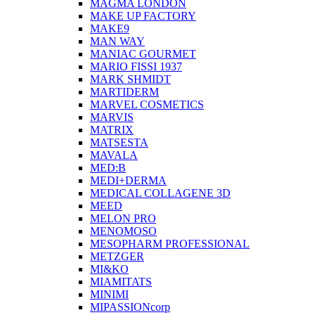
MAGMA LONDON
MAKE UP FACTORY
MAKE9
MAN WAY
MANIAC GOURMET
MARIO FISSI 1937
MARK SHMIDT
MARTIDERM
MARVEL COSMETICS
MARVIS
MATRIX
MATSESTA
MAVALA
MED:B
MEDI+DERMA
MEDICAL COLLAGENE 3D
MEED
MELON PRO
MENOMOSO
MESOPHARM PROFESSIONAL
METZGER
MI&KO
MIAMITATS
MINIMI
MIPASSIONcorp