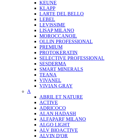
KEUNE
KLAPP
LARTE DEL BELLO
LEBEL
LEVISSIME
LISAP MILANO
MOROCCANOIL
OLLIN PROFESSIONAL
PREMIUM
PROTOKERATIN
SELECTIVE PROFESSIONAL
SESDERMA
SMART MINERALS
TEANA
VIVANEL
VIVIAN GRAY
A
ABRIL ET NATURE
ACTIVE
ADRICOCO
ALAN HADASH
ALFAPARF MILANO
ALGO LIGHT
ALV BIOACTIVE
ALVIN D'OR