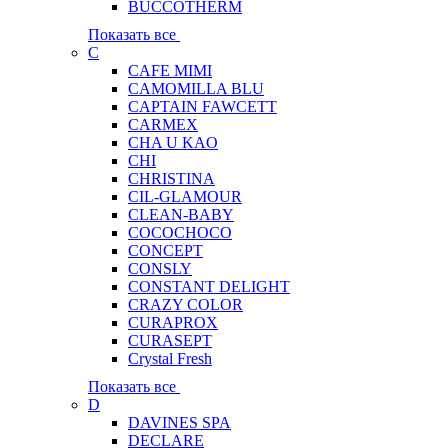
BUCCOTHERM
Показать все
C
CAFE MIMI
CAMOMILLA BLU
CAPTAIN FAWCETT
CARMEX
CHA U KAO
CHI
CHRISTINA
CIL-GLAMOUR
CLEAN-BABY
COCOCHOCO
CONCEPT
CONSLY
CONSTANT DELIGHT
CRAZY COLOR
CURAPROX
CURASEPT
Crystal Fresh
Показать все
D
DAVINES SPA
DECLARE