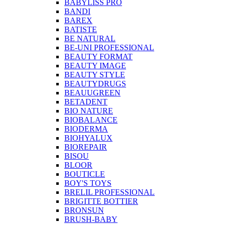
BABYLISS PRO
BANDI
BAREX
BATISTE
BE NATURAL
BE-UNI PROFESSIONAL
BEAUTY FORMAT
BEAUTY IMAGE
BEAUTY STYLE
BEAUTYDRUGS
BEAUUGREEN
BETADENT
BIO NATURE
BIOBALANCE
BIODERMA
BIOHYALUX
BIOREPAIR
BISOU
BLOOR
BOUTICLE
BOY'S TOYS
BRELIL PROFESSIONAL
BRIGITTE BOTTIER
BRONSUN
BRUSH-BABY