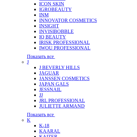
ICON SKIN
IGROBEAUTY
INM
INNOVATOR COSMETICS
INSIGHT
INVISIBOBBLE
IQ BEAUTY
IRISK PROFESSIONAL
IWOU PROFESSIONAL
Показать все
J
J BEVERLY HILLS
JAGUAR
JANSSEN COSMETICS
JAPAN GALS
JESSNAIL
JJ
JRL PROFESSIONAL
JULIETTE ARMAND
Показать все
K
K-18
KAARAL
KAIZER