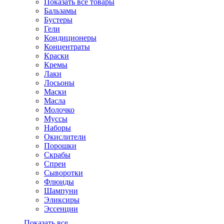
Показать все товары
Бальзамы
Бустеры
Гели
Кондиционеры
Концентраты
Краски
Кремы
Лаки
Лосьоны
Маски
Масла
Молочко
Муссы
Наборы
Окислители
Порошки
Скрабы
Спреи
Сыворотки
Флюиды
Шампуни
Эликсиры
Эссенции
Показать все