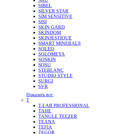
SHU
SIBEL
SILVER STAR
SIM SENSITIVE
SISI
SKIN GARD
SKINDOM
SKINJESTIQUE
SMART MINERALS
SOLEO
SOLOMEYA
SOSKIN
SOSU
STEBLANC
STUDIO STYLE
SURGI
SVR
Показать все
T
T-LAB PROFESSIONAL
TAHE
TANGLE TEEZER
TEANA
TEFIA
TEGOR