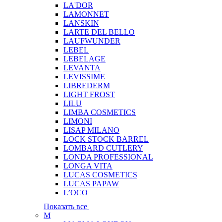
LA'DOR
LAMONNET
LANSKIN
LARTE DEL BELLO
LAUFWUNDER
LEBEL
LEBELAGE
LEVANTA
LEVISSIME
LIBREDERM
LIGHT FROST
LILU
LIMBA COSMETICS
LIMONI
LISAP MILANO
LOCK STOCK BARREL
LOMBARD CUTLERY
LONDA PROFESSIONAL
LONGA VITA
LUCAS COSMETICS
LUCAS PAPAW
L’OCO
Показать все
M