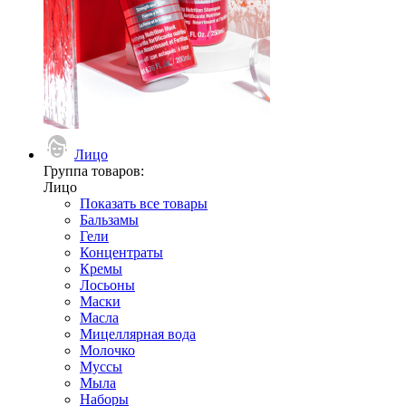
Лицо
Группа товаров:
Лицо
Показать все товары
Бальзамы
Гели
Концентраты
Кремы
Лосьоны
Маски
Масла
Мицеллярная вода
Молочко
Муссы
Мыла
Наборы