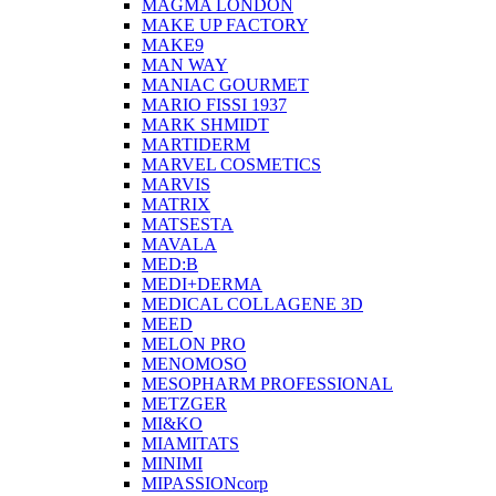
MAGMA LONDON
MAKE UP FACTORY
MAKE9
MAN WAY
MANIAC GOURMET
MARIO FISSI 1937
MARK SHMIDT
MARTIDERM
MARVEL COSMETICS
MARVIS
MATRIX
MATSESTA
MAVALA
MED:B
MEDI+DERMA
MEDICAL COLLAGENE 3D
MEED
MELON PRO
MENOMOSO
MESOPHARM PROFESSIONAL
METZGER
MI&KO
MIAMITATS
MINIMI
MIPASSIONcorp