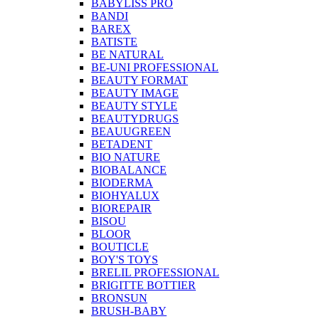
BABYLISS PRO
BANDI
BAREX
BATISTE
BE NATURAL
BE-UNI PROFESSIONAL
BEAUTY FORMAT
BEAUTY IMAGE
BEAUTY STYLE
BEAUTYDRUGS
BEAUUGREEN
BETADENT
BIO NATURE
BIOBALANCE
BIODERMA
BIOHYALUX
BIOREPAIR
BISOU
BLOOR
BOUTICLE
BOY'S TOYS
BRELIL PROFESSIONAL
BRIGITTE BOTTIER
BRONSUN
BRUSH-BABY