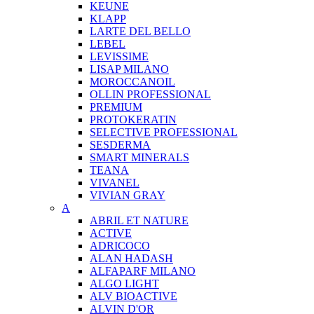
KEUNE
KLAPP
LARTE DEL BELLO
LEBEL
LEVISSIME
LISAP MILANO
MOROCCANOIL
OLLIN PROFESSIONAL
PREMIUM
PROTOKERATIN
SELECTIVE PROFESSIONAL
SESDERMA
SMART MINERALS
TEANA
VIVANEL
VIVIAN GRAY
A
ABRIL ET NATURE
ACTIVE
ADRICOCO
ALAN HADASH
ALFAPARF MILANO
ALGO LIGHT
ALV BIOACTIVE
ALVIN D'OR