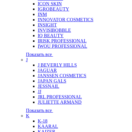
ICON SKIN
IGROBEAUTY
INM
INNOVATOR COSMETICS
INSIGHT
INVISIBOBBLE
IQ BEAUTY
IRISK PROFESSIONAL
IWOU PROFESSIONAL
Показать все
J
J BEVERLY HILLS
JAGUAR
JANSSEN COSMETICS
JAPAN GALS
JESSNAIL
JJ
JRL PROFESSIONAL
JULIETTE ARMAND
Показать все
K
K-18
KAARAL
KAIZER