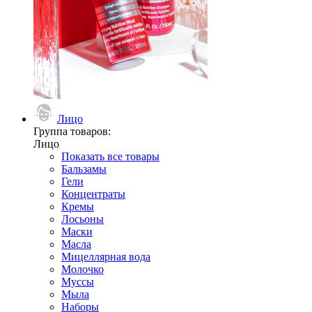
Лицо
Группа товаров:
Лицо
Показать все товары
Бальзамы
Гели
Концентраты
Кремы
Лосьоны
Маски
Масла
Мицеллярная вода
Молочко
Муссы
Мыла
Наборы