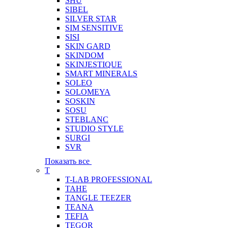
SHU
SIBEL
SILVER STAR
SIM SENSITIVE
SISI
SKIN GARD
SKINDOM
SKINJESTIQUE
SMART MINERALS
SOLEO
SOLOMEYA
SOSKIN
SOSU
STEBLANC
STUDIO STYLE
SURGI
SVR
Показать все
T
T-LAB PROFESSIONAL
TAHE
TANGLE TEEZER
TEANA
TEFIA
TEGOR