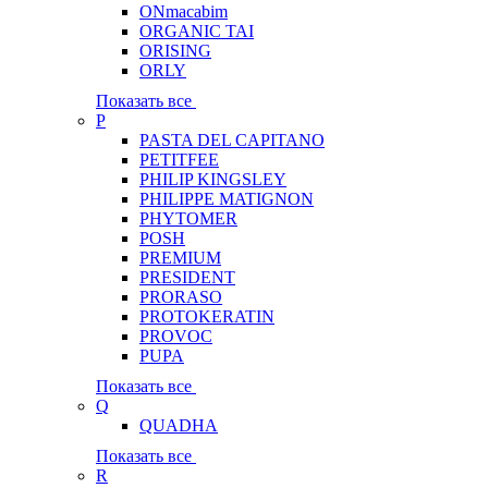
ONmacabim
ORGANIC TAI
ORISING
ORLY
Показать все
P
PASTA DEL CAPITANO
PETITFEE
PHILIP KINGSLEY
PHILIPPE MATIGNON
PHYTOMER
POSH
PREMIUM
PRESIDENT
PRORASO
PROTOKERATIN
PROVOC
PUPA
Показать все
Q
QUADHA
Показать все
R