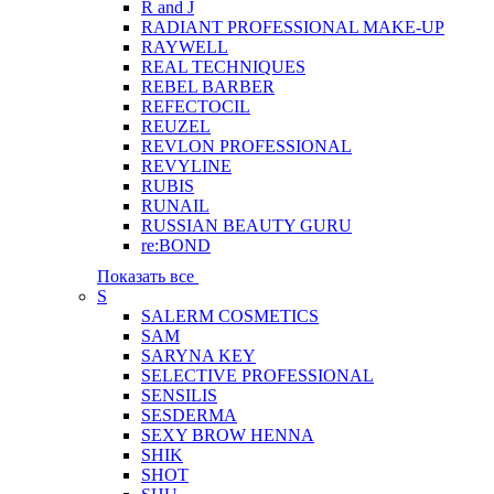
R and J
RADIANT PROFESSIONAL MAKE-UP
RAYWELL
REAL TECHNIQUES
REBEL BARBER
REFECTOCIL
REUZEL
REVLON PROFESSIONAL
REVYLINE
RUBIS
RUNAIL
RUSSIAN BEAUTY GURU
re:BOND
Показать все
S
SALERM COSMETICS
SAM
SARYNA KEY
SELECTIVE PROFESSIONAL
SENSILIS
SESDERMA
SEXY BROW HENNA
SHIK
SHOT