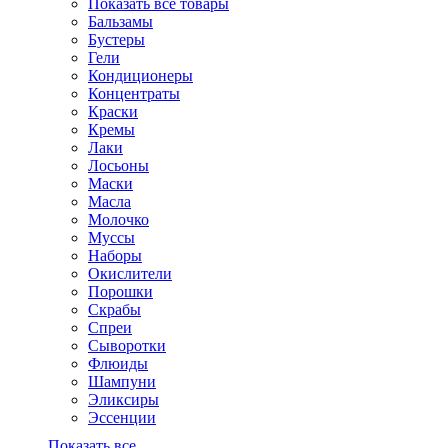
Показать все товары
Бальзамы
Бустеры
Гели
Кондиционеры
Концентраты
Краски
Кремы
Лаки
Лосьоны
Маски
Масла
Молочко
Муссы
Наборы
Окислители
Порошки
Скрабы
Спреи
Сыворотки
Флюиды
Шампуни
Эликсиры
Эссенции
Показать все