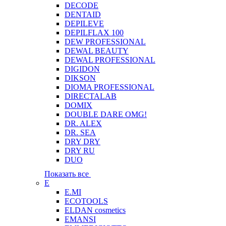
DECODE
DENTAID
DEPILEVE
DEPILFLAX 100
DEW PROFESSIONAL
DEWAL BEAUTY
DEWAL PROFESSIONAL
DIGIDON
DIKSON
DIOMA PROFESSIONAL
DIRECTALAB
DOMIX
DOUBLE DARE OMG!
DR. ALEX
DR. SEA
DRY DRY
DRY RU
DUO
Показать все
E
E.MI
ECOTOOLS
ELDAN cosmetics
EMANSI