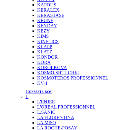
KAPOUS
KERALEX
KERASTASE
KEUNE
KEYDAY
KEZY
KIMS
KINETICS
KLAPP
KLATZ
KONDOR
KORA
KOROLKOVA
KOSMO SHTUCHKI
KOSMOTEROS PROFESSIONNEL
KV-1
Показать все
L
L'ENJEE
L'OREAL PROFESSIONNEL
L.SANIC
LA FLORENTINA
LA MISO
LA ROCHE-POSAY