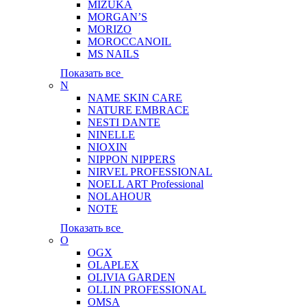
MIZUKA
MORGAN’S
MORIZO
MOROCCANOIL
MS NAILS
Показать все
N
NAME SKIN CARE
NATURE EMBRACE
NESTI DANTE
NINELLE
NIOXIN
NIPPON NIPPERS
NIRVEL PROFESSIONAL
NOELL ART Professional
NOLAHOUR
NOTE
Показать все
O
OGX
OLAPLEX
OLIVIA GARDEN
OLLIN PROFESSIONAL
OMSA