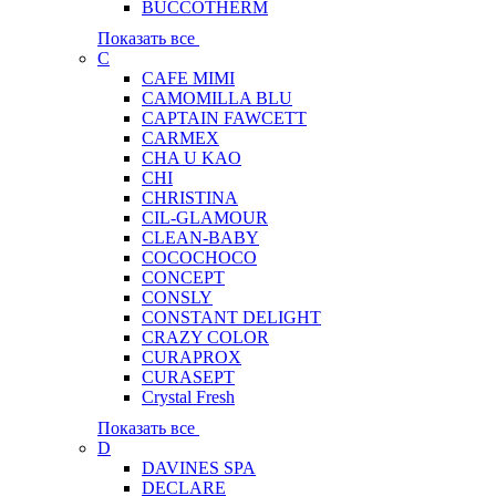
BUCCOTHERM
Показать все
C
CAFE MIMI
CAMOMILLA BLU
CAPTAIN FAWCETT
CARMEX
CHA U KAO
CHI
CHRISTINA
CIL-GLAMOUR
CLEAN-BABY
COCOCHOCO
CONCEPT
CONSLY
CONSTANT DELIGHT
CRAZY COLOR
CURAPROX
CURASEPT
Crystal Fresh
Показать все
D
DAVINES SPA
DECLARE