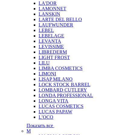
LA'DOR
LAMONNET
LANSKIN
LARTE DEL BELLO
LAUFWUNDER
LEBEL
LEBELAGE
LEVANTA
LEVISSIME
LIBREDERM
LIGHT FROST
LILU
LIMBA COSMETICS
LIMONI
LISAP MILANO
LOCK STOCK BARREL
LOMBARD CUTLERY
LONDA PROFESSIONAL
LONGA VITA
LUCAS COSMETICS
LUCAS PAPAW
L’OCO
Показать все
M