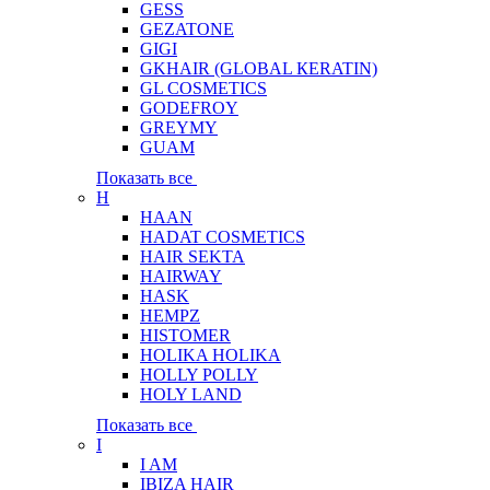
GESS
GEZATONE
GIGI
GKHAIR (GLOBAL КЕRATIN)
GL COSMETICS
GODEFROY
GREYMY
GUAM
Показать все
H
HAAN
HADAT COSMETICS
HAIR SEKTA
HAIRWAY
HASK
HEMPZ
HISTOMER
HOLIKA HOLIKA
HOLLY POLLY
HOLY LAND
Показать все
I
I AM
IBIZA HAIR