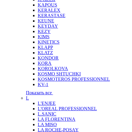
KAPOUS
KERALEX
KERASTASE
KEUNE
KEYDAY
KEZY
KIMS
KINETICS
KLAPP
KLATZ
KONDOR
KORA
KOROLKOVA
KOSMO SHTUCHKI
KOSMOTEROS PROFESSIONNEL
KV-1
Показать все
L
L'ENJEE
L'OREAL PROFESSIONNEL
L.SANIC
LA FLORENTINA
LA MISO
LA ROCHE-POSAY