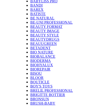
BABYLISS PRO
BANDI
BAREX
BATISTE
BE NATURAL
BE-UNI PROFESSIONAL
BEAUTY FORMAT
BEAUTY IMAGE
BEAUTY STYLE
BEAUTYDRUGS
BEAUUGREEN
BETADENT
BIO NATURE
BIOBALANCE
BIODERMA
BIOHYALUX
BIOREPAIR
BISOU
BLOOR
BOUTICLE
BOY'S TOYS
BRELIL PROFESSIONAL
BRIGITTE BOTTIER
BRONSUN
BRUSH-BABY