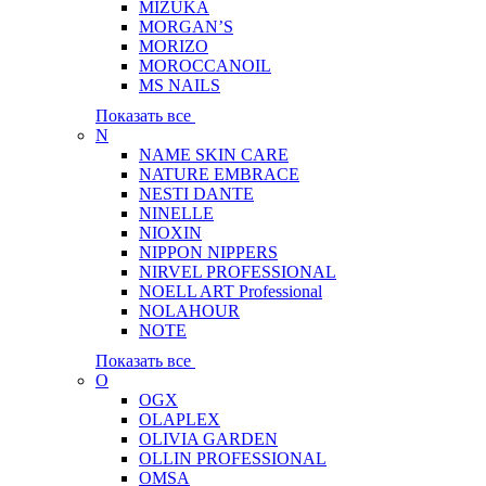
MIZUKA
MORGAN’S
MORIZO
MOROCCANOIL
MS NAILS
Показать все
N
NAME SKIN CARE
NATURE EMBRACE
NESTI DANTE
NINELLE
NIOXIN
NIPPON NIPPERS
NIRVEL PROFESSIONAL
NOELL ART Professional
NOLAHOUR
NOTE
Показать все
O
OGX
OLAPLEX
OLIVIA GARDEN
OLLIN PROFESSIONAL
OMSA