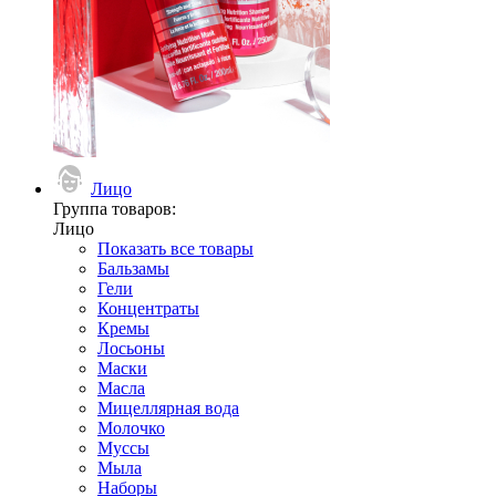
Лицо
Группа товаров:
Лицо
Показать все товары
Бальзамы
Гели
Концентраты
Кремы
Лосьоны
Маски
Масла
Мицеллярная вода
Молочко
Муссы
Мыла
Наборы