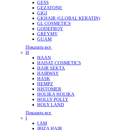
GESS
GEZATONE
GIGI
GKHAIR (GLOBAL КЕRATIN)
GL COSMETICS
GODEFROY
GREYMY
GUAM
Показать все
H
HAAN
HADAT COSMETICS
HAIR SEKTA
HAIRWAY
HASK
HEMPZ
HISTOMER
HOLIKA HOLIKA
HOLLY POLLY
HOLY LAND
Показать все
I
I AM
IBIZA HAIR