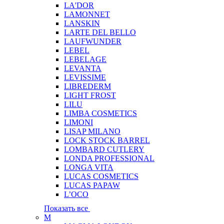
LA'DOR
LAMONNET
LANSKIN
LARTE DEL BELLO
LAUFWUNDER
LEBEL
LEBELAGE
LEVANTA
LEVISSIME
LIBREDERM
LIGHT FROST
LILU
LIMBA COSMETICS
LIMONI
LISAP MILANO
LOCK STOCK BARREL
LOMBARD CUTLERY
LONDA PROFESSIONAL
LONGA VITA
LUCAS COSMETICS
LUCAS PAPAW
L’OCO
Показать все
M