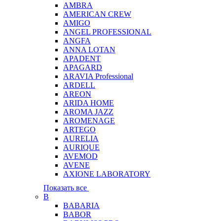
AMBRA
AMERICAN CREW
AMIGO
ANGEL PROFESSIONAL
ANGFA
ANNA LOTAN
APADENT
APAGARD
ARAVIA Professional
ARDELL
AREON
ARIDA HOME
AROMA JAZZ
AROMENAGE
ARTEGO
AURELIA
AURIQUE
AVEMOD
AVENE
AXIONE LABORATORY
Показать все
B
BABARIA
BABOR