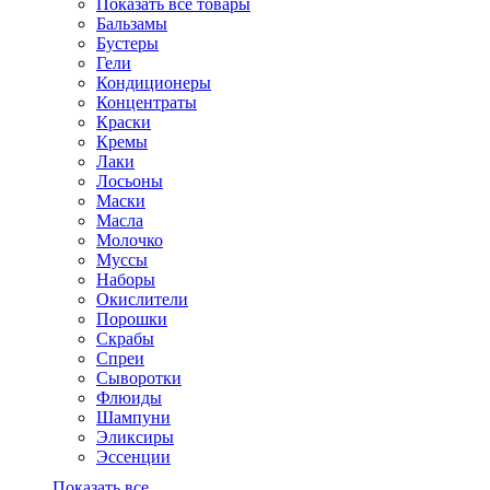
Показать все товары
Бальзамы
Бустеры
Гели
Кондиционеры
Концентраты
Краски
Кремы
Лаки
Лосьоны
Маски
Масла
Молочко
Муссы
Наборы
Окислители
Порошки
Скрабы
Спреи
Сыворотки
Флюиды
Шампуни
Эликсиры
Эссенции
Показать все