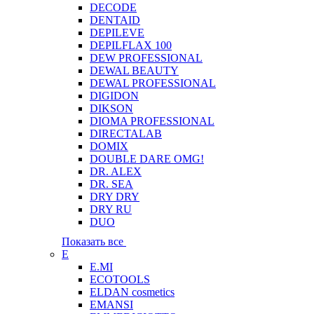
DECODE
DENTAID
DEPILEVE
DEPILFLAX 100
DEW PROFESSIONAL
DEWAL BEAUTY
DEWAL PROFESSIONAL
DIGIDON
DIKSON
DIOMA PROFESSIONAL
DIRECTALAB
DOMIX
DOUBLE DARE OMG!
DR. ALEX
DR. SEA
DRY DRY
DRY RU
DUO
Показать все
E
E.MI
ECOTOOLS
ELDAN cosmetics
EMANSI