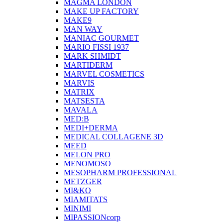
MAGMA LONDON
MAKE UP FACTORY
MAKE9
MAN WAY
MANIAC GOURMET
MARIO FISSI 1937
MARK SHMIDT
MARTIDERM
MARVEL COSMETICS
MARVIS
MATRIX
MATSESTA
MAVALA
MED:B
MEDI+DERMA
MEDICAL COLLAGENE 3D
MEED
MELON PRO
MENOMOSO
MESOPHARM PROFESSIONAL
METZGER
MI&KO
MIAMITATS
MINIMI
MIPASSIONcorp