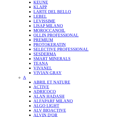
KEUNE
KLAPP
LARTE DEL BELLO
LEBEL
LEVISSIME
LISAP MILANO
MOROCCANOIL
OLLIN PROFESSIONAL
PREMIUM
PROTOKERATIN
SELECTIVE PROFESSIONAL
SESDERMA
SMART MINERALS
TEANA
VIVANEL
VIVIAN GRAY
A
ABRIL ET NATURE
ACTIVE
ADRICOCO
ALAN HADASH
ALFAPARF MILANO
ALGO LIGHT
ALV BIOACTIVE
ALVIN D'OR