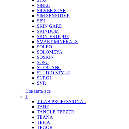
SHU
SIBEL
SILVER STAR
SIM SENSITIVE
SISI
SKIN GARD
SKINDOM
SKINJESTIQUE
SMART MINERALS
SOLEO
SOLOMEYA
SOSKIN
SOSU
STEBLANC
STUDIO STYLE
SURGI
SVR
Показать все
T
T-LAB PROFESSIONAL
TAHE
TANGLE TEEZER
TEANA
TEFIA
TEGOR