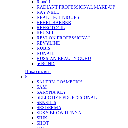
R and J
RADIANT PROFESSIONAL MAKE-UP
RAYWELL
REAL TECHNIQUES
REBEL BARBER
REFECTOCIL
REUZEL
REVLON PROFESSIONAL
REVYLINE
RUBIS
RUNAIL
RUSSIAN BEAUTY GURU
re:BOND
Показать все
S
SALERM COSMETICS
SAM
SARYNA KEY
SELECTIVE PROFESSIONAL
SENSILIS
SESDERMA
SEXY BROW HENNA
SHIK
SHOT