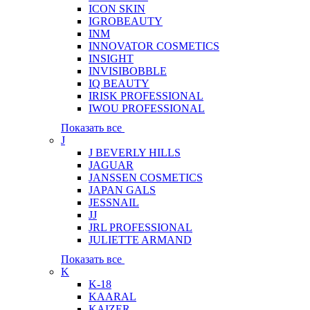
ICON SKIN
IGROBEAUTY
INM
INNOVATOR COSMETICS
INSIGHT
INVISIBOBBLE
IQ BEAUTY
IRISK PROFESSIONAL
IWOU PROFESSIONAL
Показать все
J
J BEVERLY HILLS
JAGUAR
JANSSEN COSMETICS
JAPAN GALS
JESSNAIL
JJ
JRL PROFESSIONAL
JULIETTE ARMAND
Показать все
K
K-18
KAARAL
KAIZER