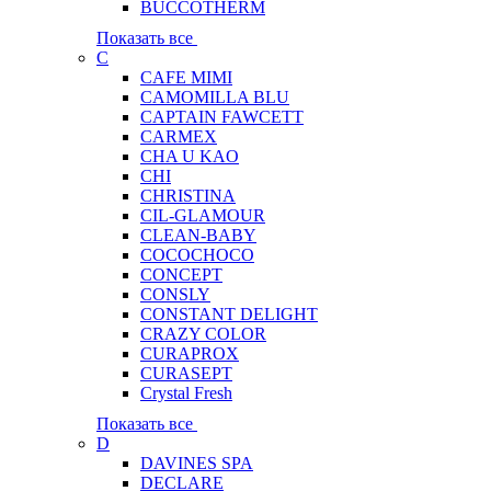
BUCCOTHERM
Показать все
C
CAFE MIMI
CAMOMILLA BLU
CAPTAIN FAWCETT
CARMEX
CHA U KAO
CHI
CHRISTINA
CIL-GLAMOUR
CLEAN-BABY
COCOCHOCO
CONCEPT
CONSLY
CONSTANT DELIGHT
CRAZY COLOR
CURAPROX
CURASEPT
Crystal Fresh
Показать все
D
DAVINES SPA
DECLARE