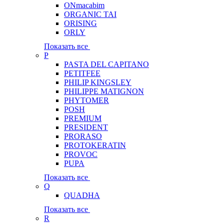
ONmacabim
ORGANIC TAI
ORISING
ORLY
Показать все
P
PASTA DEL CAPITANO
PETITFEE
PHILIP KINGSLEY
PHILIPPE MATIGNON
PHYTOMER
POSH
PREMIUM
PRESIDENT
PRORASO
PROTOKERATIN
PROVOC
PUPA
Показать все
Q
QUADHA
Показать все
R