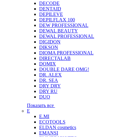
DECODE
DENTAID
DEPILEVE
DEPILFLAX 100
DEW PROFESSIONAL
DEWAL BEAUTY
DEWAL PROFESSIONAL
DIGIDON
DIKSON
DIOMA PROFESSIONAL
DIRECTALAB
DOMIX
DOUBLE DARE OMG!
DR. ALEX
DR. SEA
DRY DRY
DRY RU
DUO
Показать все
E
E.MI
ECOTOOLS
ELDAN cosmetics
EMANSI