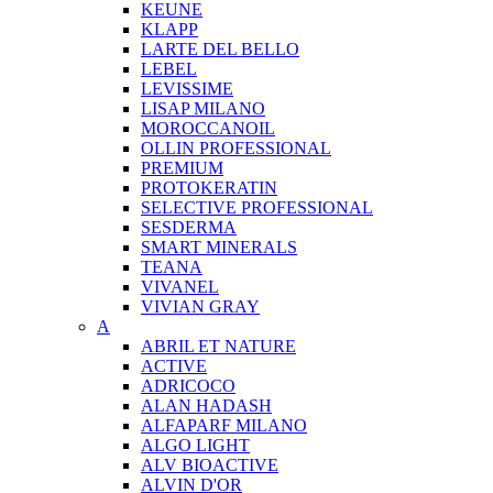
KEUNE
KLAPP
LARTE DEL BELLO
LEBEL
LEVISSIME
LISAP MILANO
MOROCCANOIL
OLLIN PROFESSIONAL
PREMIUM
PROTOKERATIN
SELECTIVE PROFESSIONAL
SESDERMA
SMART MINERALS
TEANA
VIVANEL
VIVIAN GRAY
A
ABRIL ET NATURE
ACTIVE
ADRICOCO
ALAN HADASH
ALFAPARF MILANO
ALGO LIGHT
ALV BIOACTIVE
ALVIN D'OR