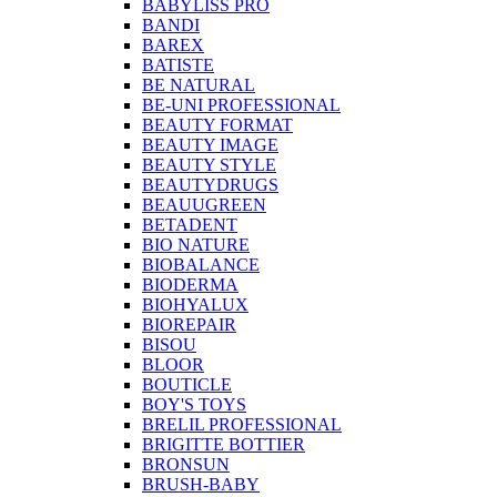
BABYLISS PRO
BANDI
BAREX
BATISTE
BE NATURAL
BE-UNI PROFESSIONAL
BEAUTY FORMAT
BEAUTY IMAGE
BEAUTY STYLE
BEAUTYDRUGS
BEAUUGREEN
BETADENT
BIO NATURE
BIOBALANCE
BIODERMA
BIOHYALUX
BIOREPAIR
BISOU
BLOOR
BOUTICLE
BOY'S TOYS
BRELIL PROFESSIONAL
BRIGITTE BOTTIER
BRONSUN
BRUSH-BABY