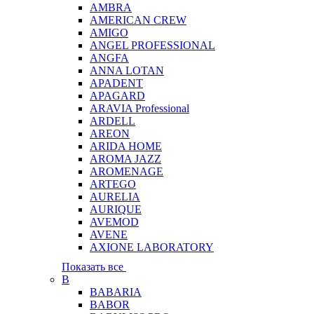
AMBRA
AMERICAN CREW
AMIGO
ANGEL PROFESSIONAL
ANGFA
ANNA LOTAN
APADENT
APAGARD
ARAVIA Professional
ARDELL
AREON
ARIDA HOME
AROMA JAZZ
AROMENAGE
ARTEGO
AURELIA
AURIQUE
AVEMOD
AVENE
AXIONE LABORATORY
Показать все
B
BABARIA
BABOR