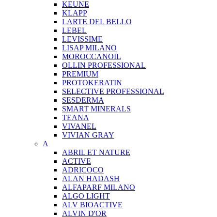
KEUNE
KLAPP
LARTE DEL BELLO
LEBEL
LEVISSIME
LISAP MILANO
MOROCCANOIL
OLLIN PROFESSIONAL
PREMIUM
PROTOKERATIN
SELECTIVE PROFESSIONAL
SESDERMA
SMART MINERALS
TEANA
VIVANEL
VIVIAN GRAY
A
ABRIL ET NATURE
ACTIVE
ADRICOCO
ALAN HADASH
ALFAPARF MILANO
ALGO LIGHT
ALV BIOACTIVE
ALVIN D'OR