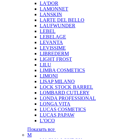
LA'DOR
LAMONNET
LANSKIN
LARTE DEL BELLO
LAUFWUNDER
LEBEL
LEBELAGE
LEVANTA
LEVISSIME
LIBREDERM
LIGHT FROST
LILU
LIMBA COSMETICS
LIMONI
LISAP MILANO
LOCK STOCK BARREL
LOMBARD CUTLERY
LONDA PROFESSIONAL
LONGA VITA
LUCAS COSMETICS
LUCAS PAPAW
L’OCO
Показать все
M