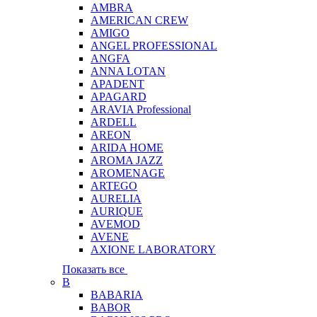
AMBRA
AMERICAN CREW
AMIGO
ANGEL PROFESSIONAL
ANGFA
ANNA LOTAN
APADENT
APAGARD
ARAVIA Professional
ARDELL
AREON
ARIDA HOME
AROMA JAZZ
AROMENAGE
ARTEGO
AURELIA
AURIQUE
AVEMOD
AVENE
AXIONE LABORATORY
Показать все
B
BABARIA
BABOR