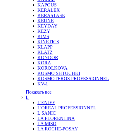
KAPOUS
KERALEX
KERASTASE
KEUNE
KEYDAY
KEZY
KIMS
KINETICS
KLAPP
KLATZ
KONDOR
KORA
KOROLKOVA
KOSMO SHTUCHKI
KOSMOTEROS PROFESSIONNEL
KV-1
Показать все
L
L'ENJEE
L'OREAL PROFESSIONNEL
L.SANIC
LA FLORENTINA
LA MISO
LA ROCHE-POSAY