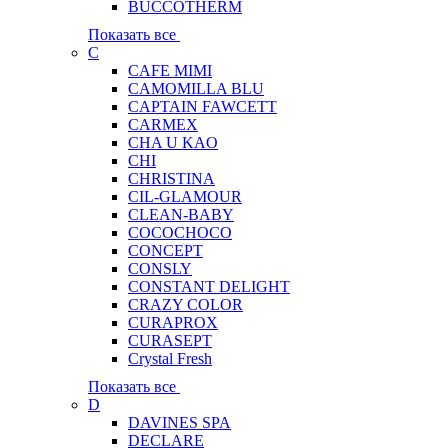
BUCCOTHERM
Показать все
C
CAFE MIMI
CAMOMILLA BLU
CAPTAIN FAWCETT
CARMEX
CHA U KAO
CHI
CHRISTINA
CIL-GLAMOUR
CLEAN-BABY
COCOCHOCO
CONCEPT
CONSLY
CONSTANT DELIGHT
CRAZY COLOR
CURAPROX
CURASEPT
Crystal Fresh
Показать все
D
DAVINES SPA
DECLARE