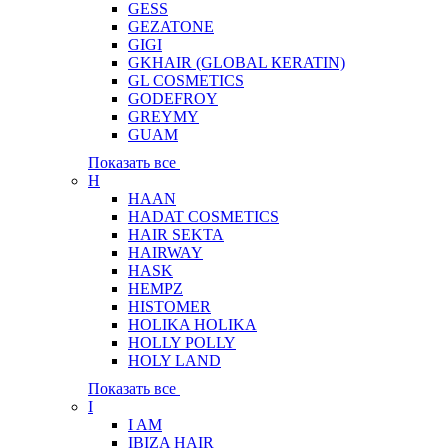
GESS
GEZATONE
GIGI
GKHAIR (GLOBAL КЕRATIN)
GL COSMETICS
GODEFROY
GREYMY
GUAM
Показать все
H
HAAN
HADAT COSMETICS
HAIR SEKTA
HAIRWAY
HASK
HEMPZ
HISTOMER
HOLIKA HOLIKA
HOLLY POLLY
HOLY LAND
Показать все
I
I AM
IBIZA HAIR