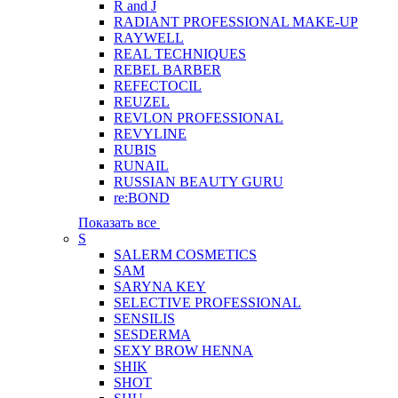
R and J
RADIANT PROFESSIONAL MAKE-UP
RAYWELL
REAL TECHNIQUES
REBEL BARBER
REFECTOCIL
REUZEL
REVLON PROFESSIONAL
REVYLINE
RUBIS
RUNAIL
RUSSIAN BEAUTY GURU
re:BOND
Показать все
S
SALERM COSMETICS
SAM
SARYNA KEY
SELECTIVE PROFESSIONAL
SENSILIS
SESDERMA
SEXY BROW HENNA
SHIK
SHOT