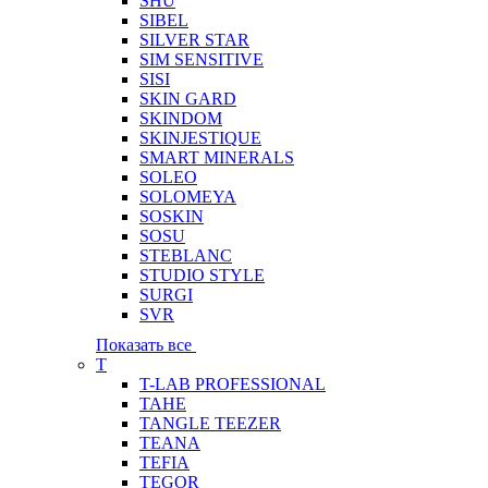
SHU
SIBEL
SILVER STAR
SIM SENSITIVE
SISI
SKIN GARD
SKINDOM
SKINJESTIQUE
SMART MINERALS
SOLEO
SOLOMEYA
SOSKIN
SOSU
STEBLANC
STUDIO STYLE
SURGI
SVR
Показать все
T
T-LAB PROFESSIONAL
TAHE
TANGLE TEEZER
TEANA
TEFIA
TEGOR