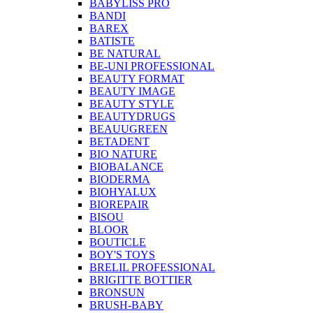
BABYLISS PRO
BANDI
BAREX
BATISTE
BE NATURAL
BE-UNI PROFESSIONAL
BEAUTY FORMAT
BEAUTY IMAGE
BEAUTY STYLE
BEAUTYDRUGS
BEAUUGREEN
BETADENT
BIO NATURE
BIOBALANCE
BIODERMA
BIOHYALUX
BIOREPAIR
BISOU
BLOOR
BOUTICLE
BOY'S TOYS
BRELIL PROFESSIONAL
BRIGITTE BOTTIER
BRONSUN
BRUSH-BABY