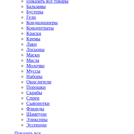
Показать все товары
Бальзамы
Бустеры
Гели
Кондиционеры
Концентраты
Краски
Кремы
Лаки
Лосьоны
Маски
Масла
Молочко
Муссы
Наборы
Окислители
Порошки
Скрабы
Спреи
Сыворотки
Флюиды
Шампуни
Эликсиры
Эссенции
Показать все