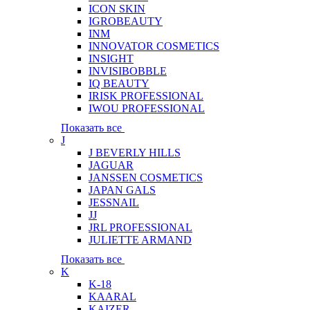
ICON SKIN
IGROBEAUTY
INM
INNOVATOR COSMETICS
INSIGHT
INVISIBOBBLE
IQ BEAUTY
IRISK PROFESSIONAL
IWOU PROFESSIONAL
Показать все
J
J BEVERLY HILLS
JAGUAR
JANSSEN COSMETICS
JAPAN GALS
JESSNAIL
JJ
JRL PROFESSIONAL
JULIETTE ARMAND
Показать все
K
K-18
KAARAL
KAIZER