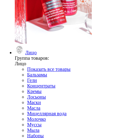
Лицо
Группа товаров:
Лицо
Показать все товары
Бальзамы
Гели
Концентраты
Кремы
Лосьоны
Маски
Масла
Мицеллярная вода
Молочко
Муссы
Мыла
Наборы