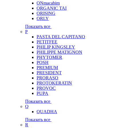
ONmacabim
ORGANIC TAI
ORISING
ORLY
Показать все
P
PASTA DEL CAPITANO
PETITFEE
PHILIP KINGSLEY
PHILIPPE MATIGNON
PHYTOMER
POSH
PREMIUM
PRESIDENT
PRORASO
PROTOKERATIN
PROVOC
PUPA
Показать все
Q
QUADHA
Показать все
R