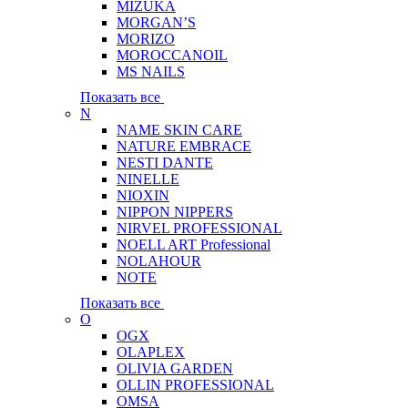
MIZUKA
MORGAN’S
MORIZO
MOROCCANOIL
MS NAILS
Показать все
N
NAME SKIN CARE
NATURE EMBRACE
NESTI DANTE
NINELLE
NIOXIN
NIPPON NIPPERS
NIRVEL PROFESSIONAL
NOELL ART Professional
NOLAHOUR
NOTE
Показать все
O
OGX
OLAPLEX
OLIVIA GARDEN
OLLIN PROFESSIONAL
OMSA