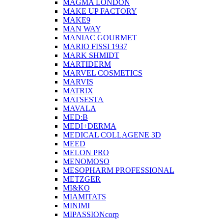
MAGMA LONDON
MAKE UP FACTORY
MAKE9
MAN WAY
MANIAC GOURMET
MARIO FISSI 1937
MARK SHMIDT
MARTIDERM
MARVEL COSMETICS
MARVIS
MATRIX
MATSESTA
MAVALA
MED:B
MEDI+DERMA
MEDICAL COLLAGENE 3D
MEED
MELON PRO
MENOMOSO
MESOPHARM PROFESSIONAL
METZGER
MI&KO
MIAMITATS
MINIMI
MIPASSIONcorp