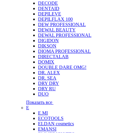
DECODE
DENTAID
DEPILEVE
DEPILFLAX 100
DEW PROFESSIONAL
DEWAL BEAUTY
DEWAL PROFESSIONAL
DIGIDON
DIKSON
DIOMA PROFESSIONAL
DIRECTALAB
DOMIX
DOUBLE DARE OMG!
DR. ALEX
DR. SEA
DRY DRY
DRY RU
DUO
Показать все
E
E.MI
ECOTOOLS
ELDAN cosmetics
EMANSI