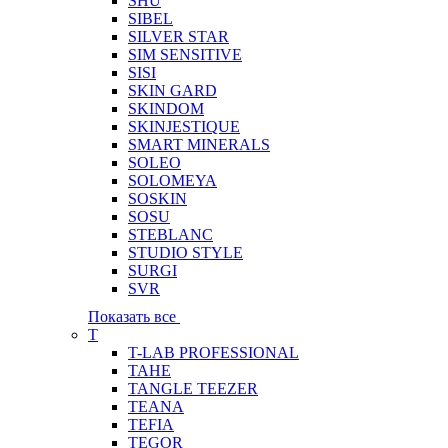
SHU
SIBEL
SILVER STAR
SIM SENSITIVE
SISI
SKIN GARD
SKINDOM
SKINJESTIQUE
SMART MINERALS
SOLEO
SOLOMEYA
SOSKIN
SOSU
STEBLANC
STUDIO STYLE
SURGI
SVR
Показать все
T
T-LAB PROFESSIONAL
TAHE
TANGLE TEEZER
TEANA
TEFIA
TEGOR