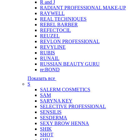
R and J
RADIANT PROFESSIONAL MAKE-UP
RAYWELL
REAL TECHNIQUES
REBEL BARBER
REFECTOCIL
REUZEL
REVLON PROFESSIONAL
REVYLINE
RUBIS
RUNAIL
RUSSIAN BEAUTY GURU
re:BOND
Показать все
S
SALERM COSMETICS
SAM
SARYNA KEY
SELECTIVE PROFESSIONAL
SENSILIS
SESDERMA
SEXY BROW HENNA
SHIK
SHOT