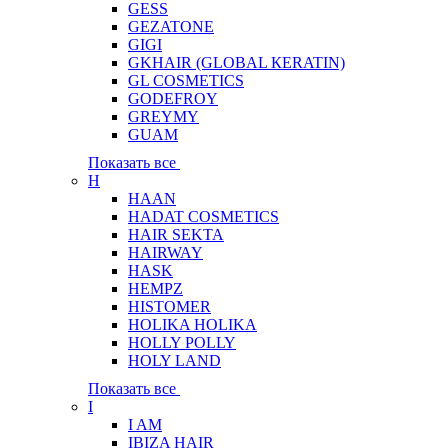
GESS
GEZATONE
GIGI
GKHAIR (GLOBAL КЕRATIN)
GL COSMETICS
GODEFROY
GREYMY
GUAM
Показать все
H
HAAN
HADAT COSMETICS
HAIR SEKTA
HAIRWAY
HASK
HEMPZ
HISTOMER
HOLIKA HOLIKA
HOLLY POLLY
HOLY LAND
Показать все
I
I AM
IBIZA HAIR