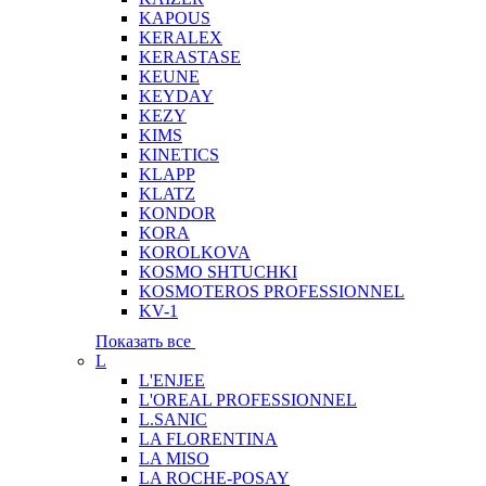
KAPOUS
KERALEX
KERASTASE
KEUNE
KEYDAY
KEZY
KIMS
KINETICS
KLAPP
KLATZ
KONDOR
KORA
KOROLKOVA
KOSMO SHTUCHKI
KOSMOTEROS PROFESSIONNEL
KV-1
Показать все
L
L'ENJEE
L'OREAL PROFESSIONNEL
L.SANIC
LA FLORENTINA
LA MISO
LA ROCHE-POSAY