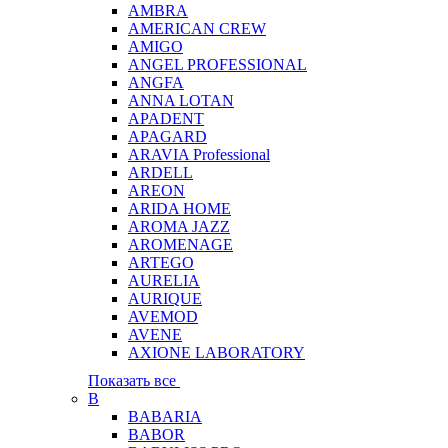
AMBRA
AMERICAN CREW
AMIGO
ANGEL PROFESSIONAL
ANGFA
ANNA LOTAN
APADENT
APAGARD
ARAVIA Professional
ARDELL
AREON
ARIDA HOME
AROMA JAZZ
AROMENAGE
ARTEGO
AURELIA
AURIQUE
AVEMOD
AVENE
AXIONE LABORATORY
Показать все
B
BABARIA
BABOR