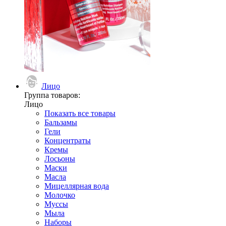
Лицо
Группа товаров:
Лицо
Показать все товары
Бальзамы
Гели
Концентраты
Кремы
Лосьоны
Маски
Масла
Мицеллярная вода
Молочко
Муссы
Мыла
Наборы