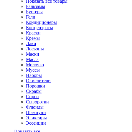
Показать все товары
Бальзамы
Бустеры
Гели
Кондиционеры
Концентраты
Краски
Кремы
Лаки
Лосьоны
Маски
Масла
Молочко
Муссы
Наборы
Окислители
Порошки
Скрабы
Спреи
Сыворотки
Флюиды
Шампуни
Эликсиры
Эссенции
Показать все