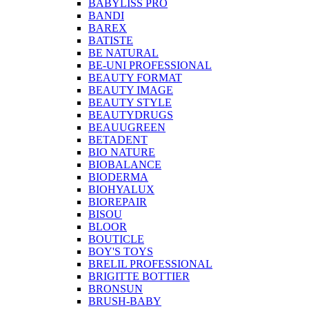
BABYLISS PRO
BANDI
BAREX
BATISTE
BE NATURAL
BE-UNI PROFESSIONAL
BEAUTY FORMAT
BEAUTY IMAGE
BEAUTY STYLE
BEAUTYDRUGS
BEAUUGREEN
BETADENT
BIO NATURE
BIOBALANCE
BIODERMA
BIOHYALUX
BIOREPAIR
BISOU
BLOOR
BOUTICLE
BOY'S TOYS
BRELIL PROFESSIONAL
BRIGITTE BOTTIER
BRONSUN
BRUSH-BABY