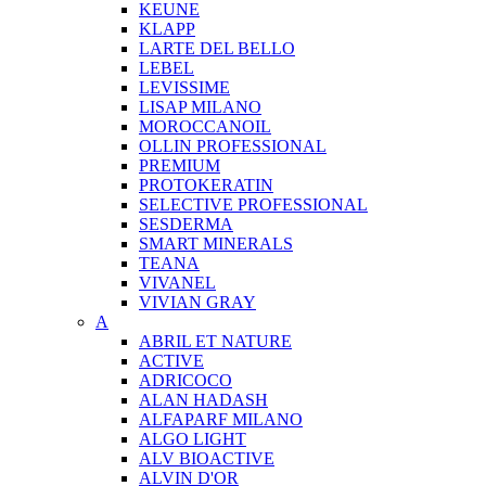
KEUNE
KLAPP
LARTE DEL BELLO
LEBEL
LEVISSIME
LISAP MILANO
MOROCCANOIL
OLLIN PROFESSIONAL
PREMIUM
PROTOKERATIN
SELECTIVE PROFESSIONAL
SESDERMA
SMART MINERALS
TEANA
VIVANEL
VIVIAN GRAY
A
ABRIL ET NATURE
ACTIVE
ADRICOCO
ALAN HADASH
ALFAPARF MILANO
ALGO LIGHT
ALV BIOACTIVE
ALVIN D'OR