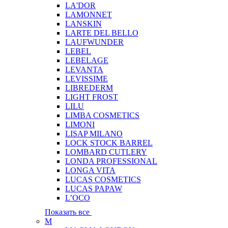
LA'DOR
LAMONNET
LANSKIN
LARTE DEL BELLO
LAUFWUNDER
LEBEL
LEBELAGE
LEVANTA
LEVISSIME
LIBREDERM
LIGHT FROST
LILU
LIMBA COSMETICS
LIMONI
LISAP MILANO
LOCK STOCK BARREL
LOMBARD CUTLERY
LONDA PROFESSIONAL
LONGA VITA
LUCAS COSMETICS
LUCAS PAPAW
L’OCO
Показать все
M