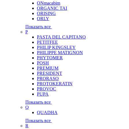
ONmacabim
ORGANIC TAI
ORISING
ORLY
Показать все
P
PASTA DEL CAPITANO
PETITFEE
PHILIP KINGSLEY
PHILIPPE MATIGNON
PHYTOMER
POSH
PREMIUM
PRESIDENT
PRORASO
PROTOKERATIN
PROVOC
PUPA
Показать все
Q
QUADHA
Показать все
R