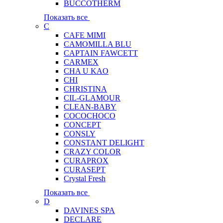
BUCCOTHERM
Показать все
C
CAFE MIMI
CAMOMILLA BLU
CAPTAIN FAWCETT
CARMEX
CHA U KAO
CHI
CHRISTINA
CIL-GLAMOUR
CLEAN-BABY
COCOCHOCO
CONCEPT
CONSLY
CONSTANT DELIGHT
CRAZY COLOR
CURAPROX
CURASEPT
Crystal Fresh
Показать все
D
DAVINES SPA
DECLARE