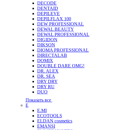
DECODE
DENTAID
DEPILEVE
DEPILFLAX 100
DEW PROFESSIONAL
DEWAL BEAUTY
DEWAL PROFESSIONAL
DIGIDON
DIKSON
DIOMA PROFESSIONAL
DIRECTALAB
DOMIX
DOUBLE DARE OMG!
DR. ALEX
DR. SEA
DRY DRY
DRY RU
DUO
Показать все
E
E.MI
ECOTOOLS
ELDAN cosmetics
EMANSI