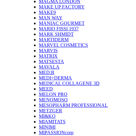
MAGMA LONDON
MAKE UP FACTORY
MAKE9
MAN WAY
MANIAC GOURMET
MARIO FISSI 1937
MARK SHMIDT
MARTIDERM
MARVEL COSMETICS
MARVIS
MATRIX
MATSESTA
MAVALA
MED:B
MEDI+DERMA
MEDICAL COLLAGENE 3D
MEED
MELON PRO
MENOMOSO
MESOPHARM PROFESSIONAL
METZGER
MI&KO
MIAMITATS
MINIMI
MIPASSIONcorp