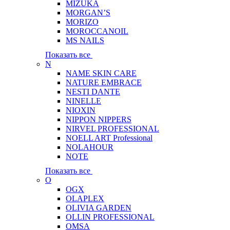
MIZUKA
MORGAN’S
MORIZO
MOROCCANOIL
MS NAILS
Показать все
N
NAME SKIN CARE
NATURE EMBRACE
NESTI DANTE
NINELLE
NIOXIN
NIPPON NIPPERS
NIRVEL PROFESSIONAL
NOELL ART Professional
NOLAHOUR
NOTE
Показать все
O
OGX
OLAPLEX
OLIVIA GARDEN
OLLIN PROFESSIONAL
OMSA