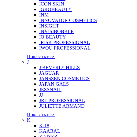
ICON SKIN
IGROBEAUTY
INM
INNOVATOR COSMETICS
INSIGHT
INVISIBOBBLE
IQ BEAUTY
IRISK PROFESSIONAL
IWOU PROFESSIONAL
Показать все
J
J BEVERLY HILLS
JAGUAR
JANSSEN COSMETICS
JAPAN GALS
JESSNAIL
JJ
JRL PROFESSIONAL
JULIETTE ARMAND
Показать все
K
K-18
KAARAL
KAIZER