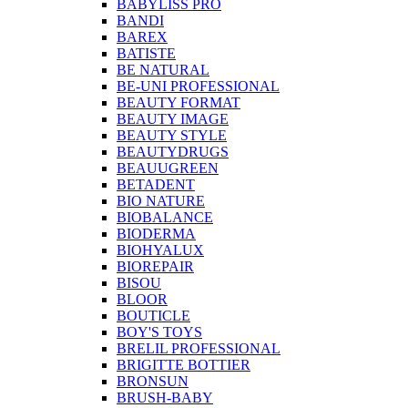
BABYLISS PRO
BANDI
BAREX
BATISTE
BE NATURAL
BE-UNI PROFESSIONAL
BEAUTY FORMAT
BEAUTY IMAGE
BEAUTY STYLE
BEAUTYDRUGS
BEAUUGREEN
BETADENT
BIO NATURE
BIOBALANCE
BIODERMA
BIOHYALUX
BIOREPAIR
BISOU
BLOOR
BOUTICLE
BOY'S TOYS
BRELIL PROFESSIONAL
BRIGITTE BOTTIER
BRONSUN
BRUSH-BABY