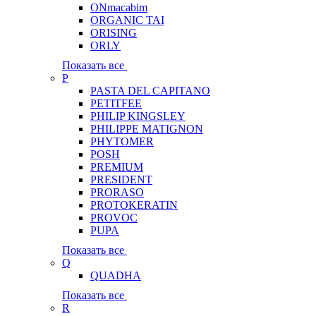
ONmacabim
ORGANIC TAI
ORISING
ORLY
Показать все
P
PASTA DEL CAPITANO
PETITFEE
PHILIP KINGSLEY
PHILIPPE MATIGNON
PHYTOMER
POSH
PREMIUM
PRESIDENT
PRORASO
PROTOKERATIN
PROVOC
PUPA
Показать все
Q
QUADHA
Показать все
R