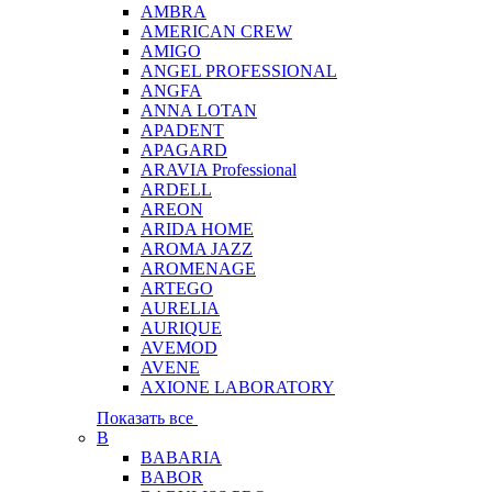
AMBRA
AMERICAN CREW
AMIGO
ANGEL PROFESSIONAL
ANGFA
ANNA LOTAN
APADENT
APAGARD
ARAVIA Professional
ARDELL
AREON
ARIDA HOME
AROMA JAZZ
AROMENAGE
ARTEGO
AURELIA
AURIQUE
AVEMOD
AVENE
AXIONE LABORATORY
Показать все
B
BABARIA
BABOR