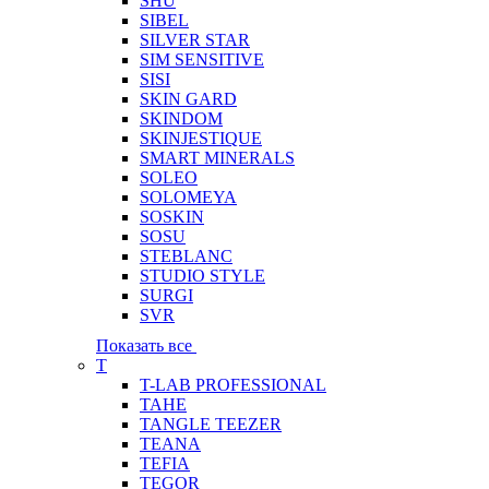
SHU
SIBEL
SILVER STAR
SIM SENSITIVE
SISI
SKIN GARD
SKINDOM
SKINJESTIQUE
SMART MINERALS
SOLEO
SOLOMEYA
SOSKIN
SOSU
STEBLANC
STUDIO STYLE
SURGI
SVR
Показать все
T
T-LAB PROFESSIONAL
TAHE
TANGLE TEEZER
TEANA
TEFIA
TEGOR