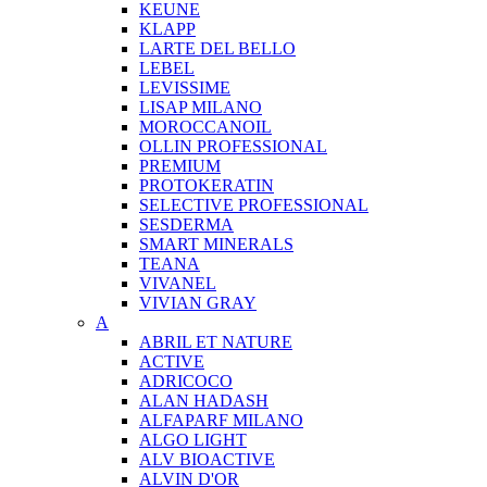
KEUNE
KLAPP
LARTE DEL BELLO
LEBEL
LEVISSIME
LISAP MILANO
MOROCCANOIL
OLLIN PROFESSIONAL
PREMIUM
PROTOKERATIN
SELECTIVE PROFESSIONAL
SESDERMA
SMART MINERALS
TEANA
VIVANEL
VIVIAN GRAY
A
ABRIL ET NATURE
ACTIVE
ADRICOCO
ALAN HADASH
ALFAPARF MILANO
ALGO LIGHT
ALV BIOACTIVE
ALVIN D'OR