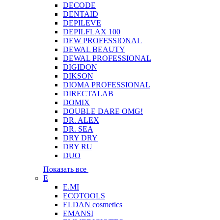
DECODE
DENTAID
DEPILEVE
DEPILFLAX 100
DEW PROFESSIONAL
DEWAL BEAUTY
DEWAL PROFESSIONAL
DIGIDON
DIKSON
DIOMA PROFESSIONAL
DIRECTALAB
DOMIX
DOUBLE DARE OMG!
DR. ALEX
DR. SEA
DRY DRY
DRY RU
DUO
Показать все
E
E.MI
ECOTOOLS
ELDAN cosmetics
EMANSI