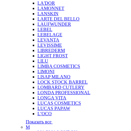
LA'DOR
LAMONNET
LANSKIN
LARTE DEL BELLO
LAUFWUNDER
LEBEL
LEBELAGE
LEVANTA
LEVISSIME
LIBREDERM
LIGHT FROST
LILU
LIMBA COSMETICS
LIMONI
LISAP MILANO
LOCK STOCK BARREL
LOMBARD CUTLERY
LONDA PROFESSIONAL
LONGA VITA
LUCAS COSMETICS
LUCAS PAPAW
L’OCO
Показать все
M