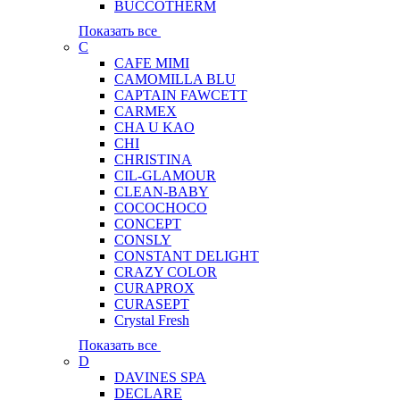
BUCCOTHERM
Показать все
C
CAFE MIMI
CAMOMILLA BLU
CAPTAIN FAWCETT
CARMEX
CHA U KAO
CHI
CHRISTINA
CIL-GLAMOUR
CLEAN-BABY
COCOCHOCO
CONCEPT
CONSLY
CONSTANT DELIGHT
CRAZY COLOR
CURAPROX
CURASEPT
Crystal Fresh
Показать все
D
DAVINES SPA
DECLARE