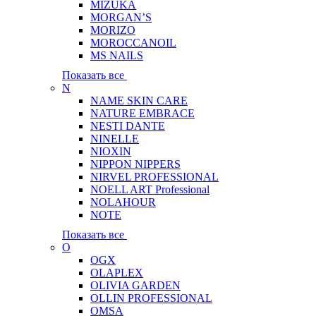
MIZUKA
MORGAN’S
MORIZO
MOROCCANOIL
MS NAILS
Показать все
N
NAME SKIN CARE
NATURE EMBRACE
NESTI DANTE
NINELLE
NIOXIN
NIPPON NIPPERS
NIRVEL PROFESSIONAL
NOELL ART Professional
NOLAHOUR
NOTE
Показать все
O
OGX
OLAPLEX
OLIVIA GARDEN
OLLIN PROFESSIONAL
OMSA