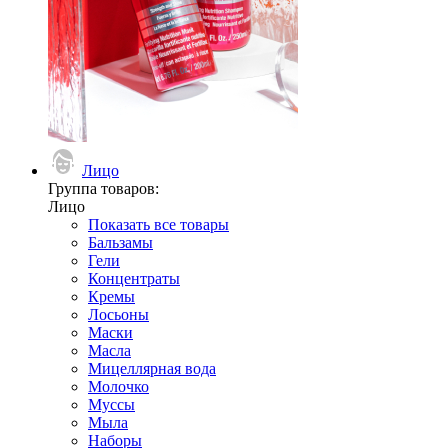
Лицо
Группа товаров:
Лицо
Показать все товары
Бальзамы
Гели
Концентраты
Кремы
Лосьоны
Маски
Масла
Мицеллярная вода
Молочко
Муссы
Мыла
Наборы