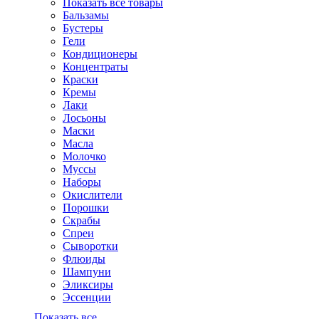
Показать все товары
Бальзамы
Бустеры
Гели
Кондиционеры
Концентраты
Краски
Кремы
Лаки
Лосьоны
Маски
Масла
Молочко
Муссы
Наборы
Окислители
Порошки
Скрабы
Спреи
Сыворотки
Флюиды
Шампуни
Эликсиры
Эссенции
Показать все