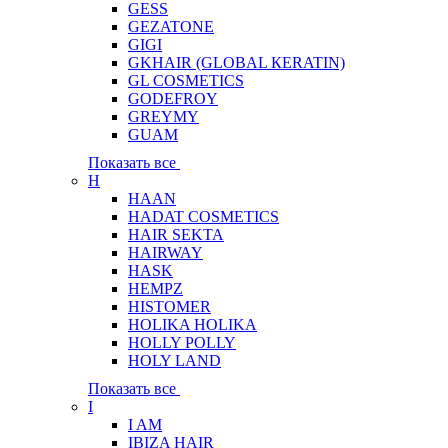
GESS
GEZATONE
GIGI
GKHAIR (GLOBAL КЕRATIN)
GL COSMETICS
GODEFROY
GREYMY
GUAM
Показать все
H
HAAN
HADAT COSMETICS
HAIR SEKTA
HAIRWAY
HASK
HEMPZ
HISTOMER
HOLIKA HOLIKA
HOLLY POLLY
HOLY LAND
Показать все
I
I AM
IBIZA HAIR