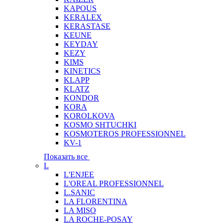
KAPOUS
KERALEX
KERASTASE
KEUNE
KEYDAY
KEZY
KIMS
KINETICS
KLAPP
KLATZ
KONDOR
KORA
KOROLKOVA
KOSMO SHTUCHKI
KOSMOTEROS PROFESSIONNEL
KV-1
Показать все
L
L'ENJEE
L'OREAL PROFESSIONNEL
L.SANIC
LA FLORENTINA
LA MISO
LA ROCHE-POSAY