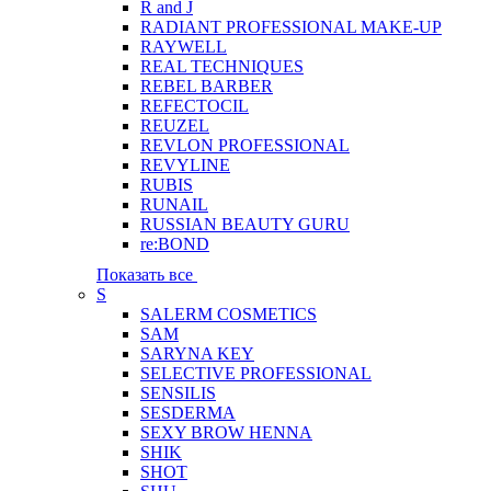
R and J
RADIANT PROFESSIONAL MAKE-UP
RAYWELL
REAL TECHNIQUES
REBEL BARBER
REFECTOCIL
REUZEL
REVLON PROFESSIONAL
REVYLINE
RUBIS
RUNAIL
RUSSIAN BEAUTY GURU
re:BOND
Показать все
S
SALERM COSMETICS
SAM
SARYNA KEY
SELECTIVE PROFESSIONAL
SENSILIS
SESDERMA
SEXY BROW HENNA
SHIK
SHOT