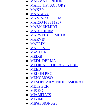
MAGMA LONDON
MAKE UP FACTORY
MAKE9
MAN WAY
MANIAC GOURMET
MARIO FISSI 1937
MARK SHMIDT
MARTIDERM
MARVEL COSMETICS
MARVIS
MATRIX
MATSESTA
MAVALA
MED:B
MEDI+DERMA
MEDICAL COLLAGENE 3D
MEED
MELON PRO
MENOMOSO
MESOPHARM PROFESSIONAL
METZGER
MI&KO
MIAMITATS
MINIMI
MIPASSIONcorp