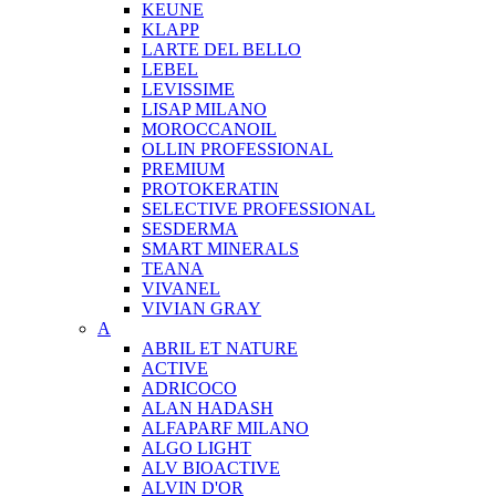
KEUNE
KLAPP
LARTE DEL BELLO
LEBEL
LEVISSIME
LISAP MILANO
MOROCCANOIL
OLLIN PROFESSIONAL
PREMIUM
PROTOKERATIN
SELECTIVE PROFESSIONAL
SESDERMA
SMART MINERALS
TEANA
VIVANEL
VIVIAN GRAY
A
ABRIL ET NATURE
ACTIVE
ADRICOCO
ALAN HADASH
ALFAPARF MILANO
ALGO LIGHT
ALV BIOACTIVE
ALVIN D'OR