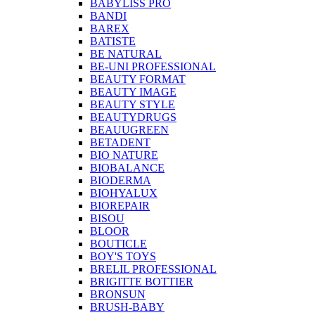
BABYLISS PRO
BANDI
BAREX
BATISTE
BE NATURAL
BE-UNI PROFESSIONAL
BEAUTY FORMAT
BEAUTY IMAGE
BEAUTY STYLE
BEAUTYDRUGS
BEAUUGREEN
BETADENT
BIO NATURE
BIOBALANCE
BIODERMA
BIOHYALUX
BIOREPAIR
BISOU
BLOOR
BOUTICLE
BOY'S TOYS
BRELIL PROFESSIONAL
BRIGITTE BOTTIER
BRONSUN
BRUSH-BABY