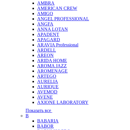
AMBRA
AMERICAN CREW
AMIGO
ANGEL PROFESSIONAL
ANGFA
ANNA LOTAN
APADENT
APAGARD
ARAVIA Professional
ARDELL
AREON
ARIDA HOME
AROMA JAZZ
AROMENAGE
ARTEGO
AURELIA
AURIQUE
AVEMOD
AVENE
AXIONE LABORATORY
Показать все
B
BABARIA
BABOR