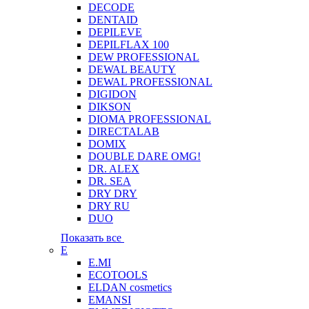
DECODE
DENTAID
DEPILEVE
DEPILFLAX 100
DEW PROFESSIONAL
DEWAL BEAUTY
DEWAL PROFESSIONAL
DIGIDON
DIKSON
DIOMA PROFESSIONAL
DIRECTALAB
DOMIX
DOUBLE DARE OMG!
DR. ALEX
DR. SEA
DRY DRY
DRY RU
DUO
Показать все
E
E.MI
ECOTOOLS
ELDAN cosmetics
EMANSI