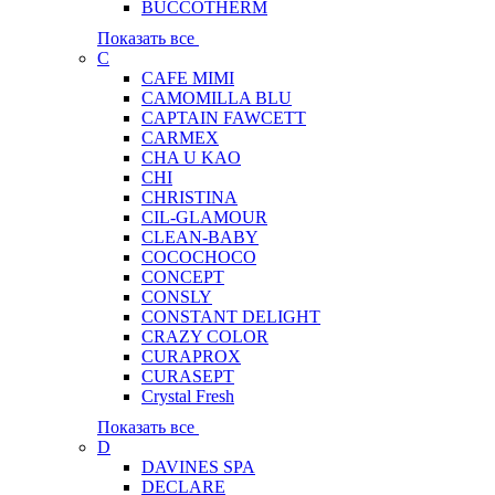
BUCCOTHERM
Показать все
C
CAFE MIMI
CAMOMILLA BLU
CAPTAIN FAWCETT
CARMEX
CHA U KAO
CHI
CHRISTINA
CIL-GLAMOUR
CLEAN-BABY
COCOCHOCO
CONCEPT
CONSLY
CONSTANT DELIGHT
CRAZY COLOR
CURAPROX
CURASEPT
Crystal Fresh
Показать все
D
DAVINES SPA
DECLARE