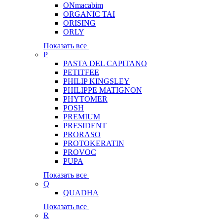
ONmacabim
ORGANIC TAI
ORISING
ORLY
Показать все
P
PASTA DEL CAPITANO
PETITFEE
PHILIP KINGSLEY
PHILIPPE MATIGNON
PHYTOMER
POSH
PREMIUM
PRESIDENT
PRORASO
PROTOKERATIN
PROVOC
PUPA
Показать все
Q
QUADHA
Показать все
R