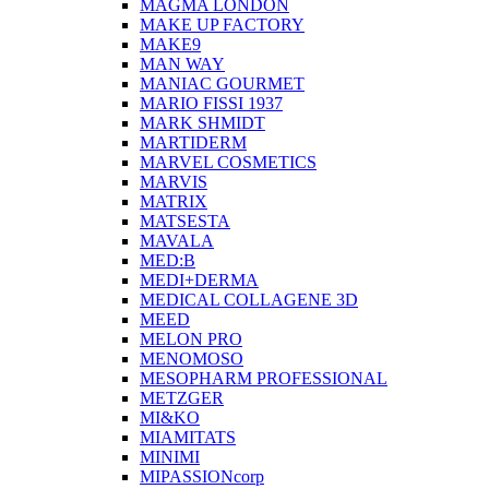
MAGMA LONDON
MAKE UP FACTORY
MAKE9
MAN WAY
MANIAC GOURMET
MARIO FISSI 1937
MARK SHMIDT
MARTIDERM
MARVEL COSMETICS
MARVIS
MATRIX
MATSESTA
MAVALA
MED:B
MEDI+DERMA
MEDICAL COLLAGENE 3D
MEED
MELON PRO
MENOMOSO
MESOPHARM PROFESSIONAL
METZGER
MI&KO
MIAMITATS
MINIMI
MIPASSIONcorp