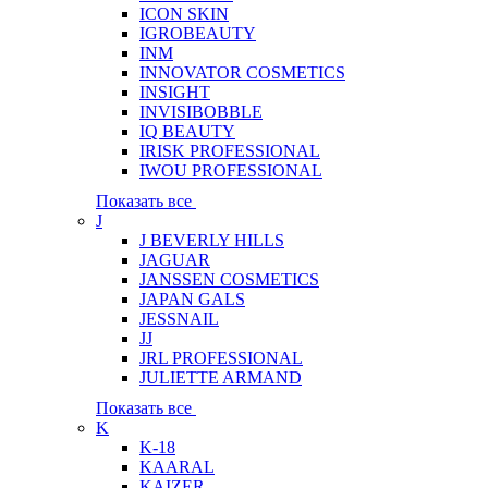
ICON SKIN
IGROBEAUTY
INM
INNOVATOR COSMETICS
INSIGHT
INVISIBOBBLE
IQ BEAUTY
IRISK PROFESSIONAL
IWOU PROFESSIONAL
Показать все
J
J BEVERLY HILLS
JAGUAR
JANSSEN COSMETICS
JAPAN GALS
JESSNAIL
JJ
JRL PROFESSIONAL
JULIETTE ARMAND
Показать все
K
K-18
KAARAL
KAIZER