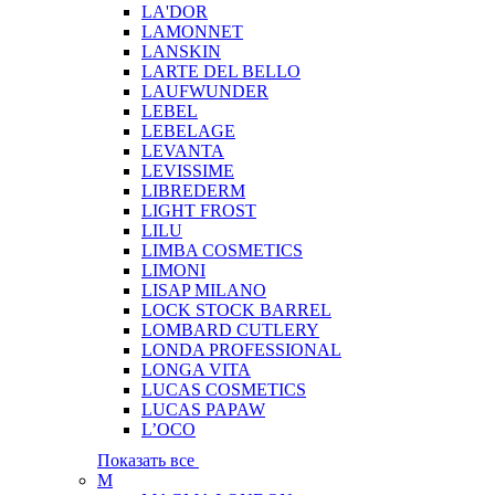
LA'DOR
LAMONNET
LANSKIN
LARTE DEL BELLO
LAUFWUNDER
LEBEL
LEBELAGE
LEVANTA
LEVISSIME
LIBREDERM
LIGHT FROST
LILU
LIMBA COSMETICS
LIMONI
LISAP MILANO
LOCK STOCK BARREL
LOMBARD CUTLERY
LONDA PROFESSIONAL
LONGA VITA
LUCAS COSMETICS
LUCAS PAPAW
L’OCO
Показать все
M