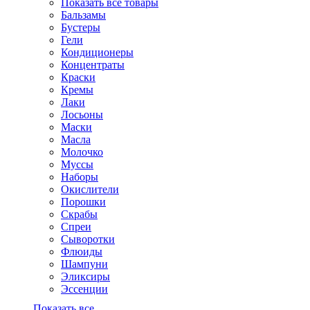
Показать все товары
Бальзамы
Бустеры
Гели
Кондиционеры
Концентраты
Краски
Кремы
Лаки
Лосьоны
Маски
Масла
Молочко
Муссы
Наборы
Окислители
Порошки
Скрабы
Спреи
Сыворотки
Флюиды
Шампуни
Эликсиры
Эссенции
Показать все