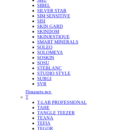
SHU
SIBEL
SILVER STAR
SIM SENSITIVE
SISI
SKIN GARD
SKINDOM
SKINJESTIQUE
SMART MINERALS
SOLEO
SOLOMEYA
SOSKIN
SOSU
STEBLANC
STUDIO STYLE
SURGI
SVR
Показать все
T
T-LAB PROFESSIONAL
TAHE
TANGLE TEEZER
TEANA
TEFIA
TEGOR