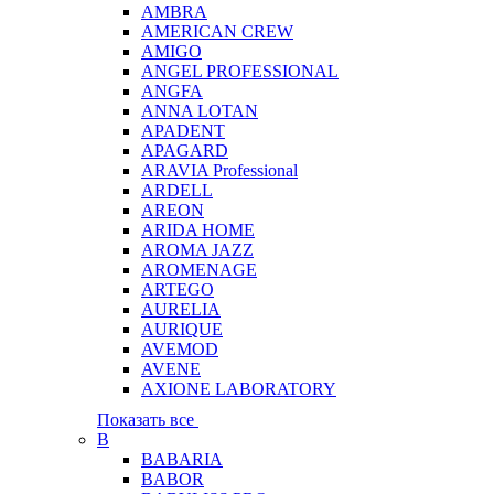
AMBRA
AMERICAN CREW
AMIGO
ANGEL PROFESSIONAL
ANGFA
ANNA LOTAN
APADENT
APAGARD
ARAVIA Professional
ARDELL
AREON
ARIDA HOME
AROMA JAZZ
AROMENAGE
ARTEGO
AURELIA
AURIQUE
AVEMOD
AVENE
AXIONE LABORATORY
Показать все
B
BABARIA
BABOR