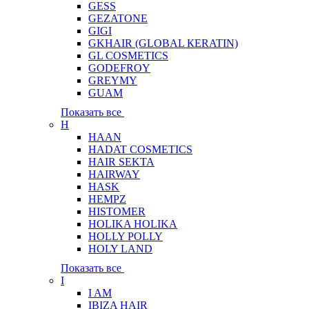
GESS
GEZATONE
GIGI
GKHAIR (GLOBAL КЕRATIN)
GL COSMETICS
GODEFROY
GREYMY
GUAM
Показать все
H
HAAN
HADAT COSMETICS
HAIR SEKTA
HAIRWAY
HASK
HEMPZ
HISTOMER
HOLIKA HOLIKA
HOLLY POLLY
HOLY LAND
Показать все
I
I AM
IBIZA HAIR