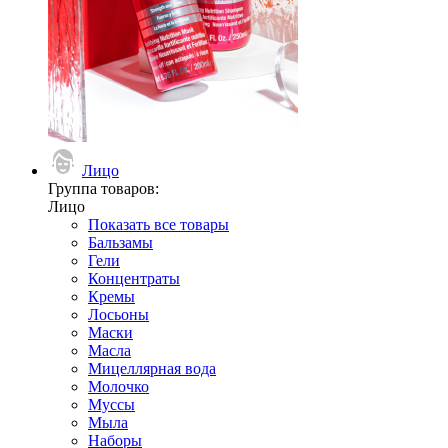
Лицо
Группа товаров:
Лицо
Показать все товары
Бальзамы
Гели
Концентраты
Кремы
Лосьоны
Маски
Масла
Мицеллярная вода
Молочко
Муссы
Мыла
Наборы