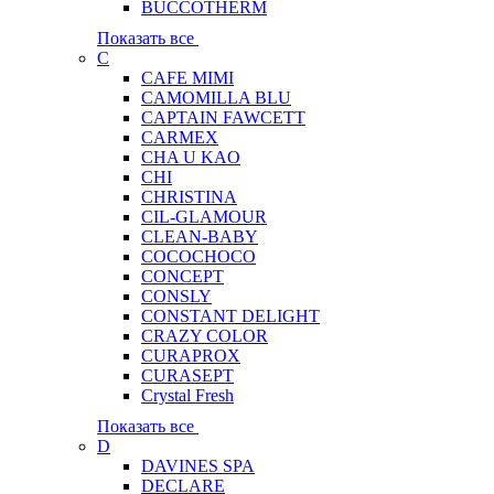
BUCCOTHERM
Показать все
C
CAFE MIMI
CAMOMILLA BLU
CAPTAIN FAWCETT
CARMEX
CHA U KAO
CHI
CHRISTINA
CIL-GLAMOUR
CLEAN-BABY
COCOCHOCO
CONCEPT
CONSLY
CONSTANT DELIGHT
CRAZY COLOR
CURAPROX
CURASEPT
Crystal Fresh
Показать все
D
DAVINES SPA
DECLARE