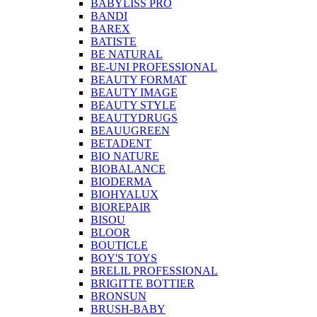
BABYLISS PRO
BANDI
BAREX
BATISTE
BE NATURAL
BE-UNI PROFESSIONAL
BEAUTY FORMAT
BEAUTY IMAGE
BEAUTY STYLE
BEAUTYDRUGS
BEAUUGREEN
BETADENT
BIO NATURE
BIOBALANCE
BIODERMA
BIOHYALUX
BIOREPAIR
BISOU
BLOOR
BOUTICLE
BOY'S TOYS
BRELIL PROFESSIONAL
BRIGITTE BOTTIER
BRONSUN
BRUSH-BABY