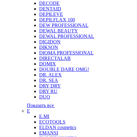
DECODE
DENTAID
DEPILEVE
DEPILFLAX 100
DEW PROFESSIONAL
DEWAL BEAUTY
DEWAL PROFESSIONAL
DIGIDON
DIKSON
DIOMA PROFESSIONAL
DIRECTALAB
DOMIX
DOUBLE DARE OMG!
DR. ALEX
DR. SEA
DRY DRY
DRY RU
DUO
Показать все
E
E.MI
ECOTOOLS
ELDAN cosmetics
EMANSI