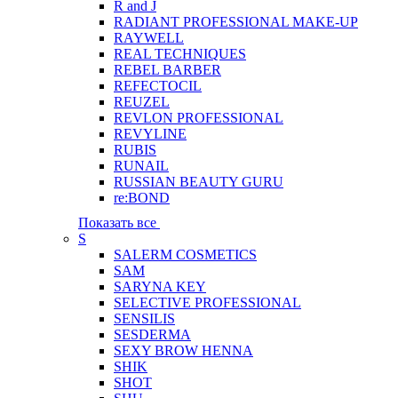
R and J
RADIANT PROFESSIONAL MAKE-UP
RAYWELL
REAL TECHNIQUES
REBEL BARBER
REFECTOCIL
REUZEL
REVLON PROFESSIONAL
REVYLINE
RUBIS
RUNAIL
RUSSIAN BEAUTY GURU
re:BOND
Показать все
S
SALERM COSMETICS
SAM
SARYNA KEY
SELECTIVE PROFESSIONAL
SENSILIS
SESDERMA
SEXY BROW HENNA
SHIK
SHOT