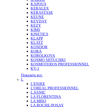
KAPOUS
KERALEX
KERASTASE
KEUNE
KEYDAY
KEZY
KIMS
KINETICS
KLAPP
KLATZ
KONDOR
KORA
KOROLKOVA
KOSMO SHTUCHKI
KOSMOTEROS PROFESSIONNEL
KV-1
Показать все
L
L'ENJEE
L'OREAL PROFESSIONNEL
L.SANIC
LA FLORENTINA
LA MISO
LA ROCHE-POSAY