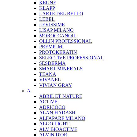
KEUNE
KLAPP
LARTE DEL BELLO
LEBEL
LEVISSIME
LISAP MILANO
MOROCCANOIL
OLLIN PROFESSIONAL
PREMIUM
PROTOKERATIN
SELECTIVE PROFESSIONAL
SESDERMA
SMART MINERALS
TEANA
VIVANEL
VIVIAN GRAY
A
ABRIL ET NATURE
ACTIVE
ADRICOCO
ALAN HADASH
ALFAPARF MILANO
ALGO LIGHT
ALV BIOACTIVE
ALVIN D'OR