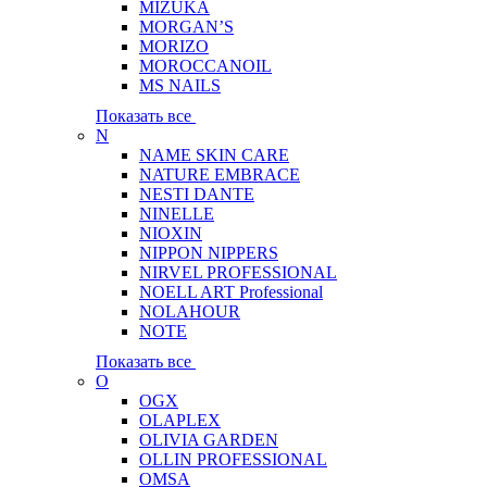
MIZUKA
MORGAN’S
MORIZO
MOROCCANOIL
MS NAILS
Показать все
N
NAME SKIN CARE
NATURE EMBRACE
NESTI DANTE
NINELLE
NIOXIN
NIPPON NIPPERS
NIRVEL PROFESSIONAL
NOELL ART Professional
NOLAHOUR
NOTE
Показать все
O
OGX
OLAPLEX
OLIVIA GARDEN
OLLIN PROFESSIONAL
OMSA