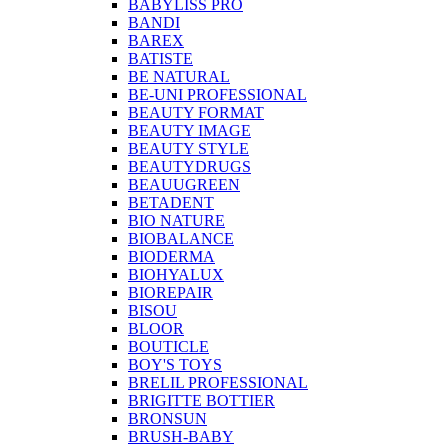
BABYLISS PRO
BANDI
BAREX
BATISTE
BE NATURAL
BE-UNI PROFESSIONAL
BEAUTY FORMAT
BEAUTY IMAGE
BEAUTY STYLE
BEAUTYDRUGS
BEAUUGREEN
BETADENT
BIO NATURE
BIOBALANCE
BIODERMA
BIOHYALUX
BIOREPAIR
BISOU
BLOOR
BOUTICLE
BOY'S TOYS
BRELIL PROFESSIONAL
BRIGITTE BOTTIER
BRONSUN
BRUSH-BABY