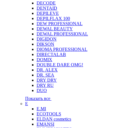
DECODE
DENTAID
DEPILEVE
DEPILFLAX 100
DEW PROFESSIONAL
DEWAL BEAUTY
DEWAL PROFESSIONAL
DIGIDON
DIKSON
DIOMA PROFESSIONAL
DIRECTALAB
DOMIX
DOUBLE DARE OMG!
DR. ALEX
DR. SEA
DRY DRY
DRY RU
DUO
Показать все
E
E.MI
ECOTOOLS
ELDAN cosmetics
EMANSI