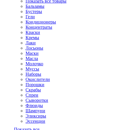
Показать все товары
Бальзамы
Бустеры
Гели
Кондиционеры
Концентраты
Краски
Кремы
Лаки
Лосьоны
Маски
Масла
Молочко
Муссы
Наборы
Окислители
Порошки
Скрабы
Спреи
Сыворотки
Флюиды
Шампуни
Эликсиры
Эссенции
Показать все