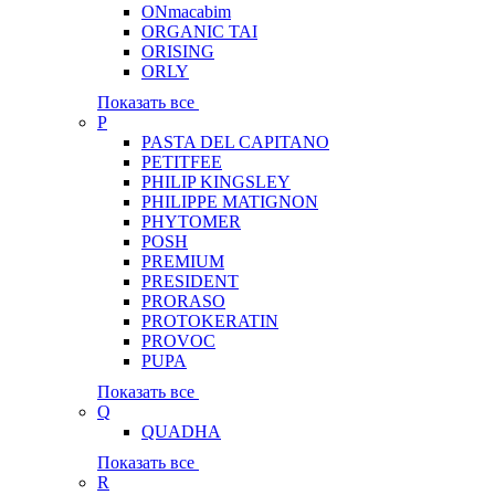
ONmacabim
ORGANIC TAI
ORISING
ORLY
Показать все
P
PASTA DEL CAPITANO
PETITFEE
PHILIP KINGSLEY
PHILIPPE MATIGNON
PHYTOMER
POSH
PREMIUM
PRESIDENT
PRORASO
PROTOKERATIN
PROVOC
PUPA
Показать все
Q
QUADHA
Показать все
R