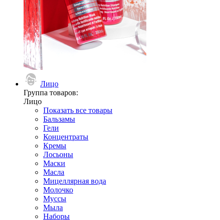
Лицо
Группа товаров:
Лицо
Показать все товары
Бальзамы
Гели
Концентраты
Кремы
Лосьоны
Маски
Масла
Мицеллярная вода
Молочко
Муссы
Мыла
Наборы