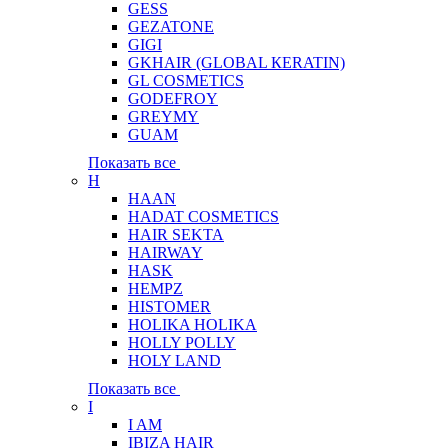
GESS
GEZATONE
GIGI
GKHAIR (GLOBAL КЕRATIN)
GL COSMETICS
GODEFROY
GREYMY
GUAM
Показать все
H
HAAN
HADAT COSMETICS
HAIR SEKTA
HAIRWAY
HASK
HEMPZ
HISTOMER
HOLIKA HOLIKA
HOLLY POLLY
HOLY LAND
Показать все
I
I AM
IBIZA HAIR