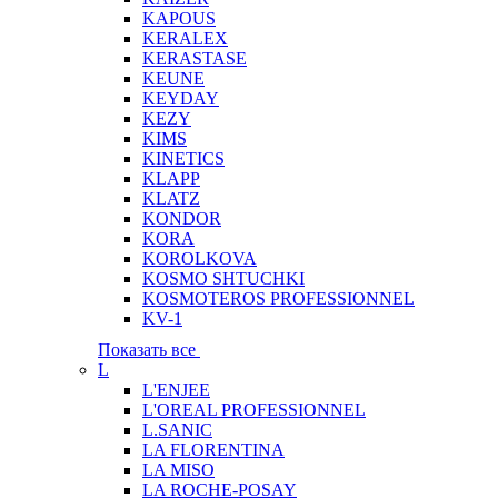
KAPOUS
KERALEX
KERASTASE
KEUNE
KEYDAY
KEZY
KIMS
KINETICS
KLAPP
KLATZ
KONDOR
KORA
KOROLKOVA
KOSMO SHTUCHKI
KOSMOTEROS PROFESSIONNEL
KV-1
Показать все
L
L'ENJEE
L'OREAL PROFESSIONNEL
L.SANIC
LA FLORENTINA
LA MISO
LA ROCHE-POSAY