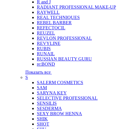
R and J
RADIANT PROFESSIONAL MAKE-UP
RAYWELL
REAL TECHNIQUES
REBEL BARBER
REFECTOCIL
REUZEL
REVLON PROFESSIONAL
REVYLINE
RUBIS
RUNAIL
RUSSIAN BEAUTY GURU
re:BOND
Показать все
S
SALERM COSMETICS
SAM
SARYNA KEY
SELECTIVE PROFESSIONAL
SENSILIS
SESDERMA
SEXY BROW HENNA
SHIK
SHOT