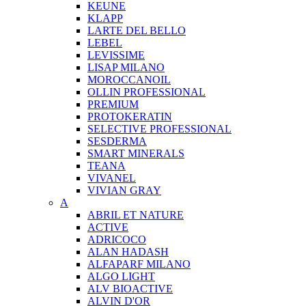
KEUNE
KLAPP
LARTE DEL BELLO
LEBEL
LEVISSIME
LISAP MILANO
MOROCCANOIL
OLLIN PROFESSIONAL
PREMIUM
PROTOKERATIN
SELECTIVE PROFESSIONAL
SESDERMA
SMART MINERALS
TEANA
VIVANEL
VIVIAN GRAY
A
ABRIL ET NATURE
ACTIVE
ADRICOCO
ALAN HADASH
ALFAPARF MILANO
ALGO LIGHT
ALV BIOACTIVE
ALVIN D'OR