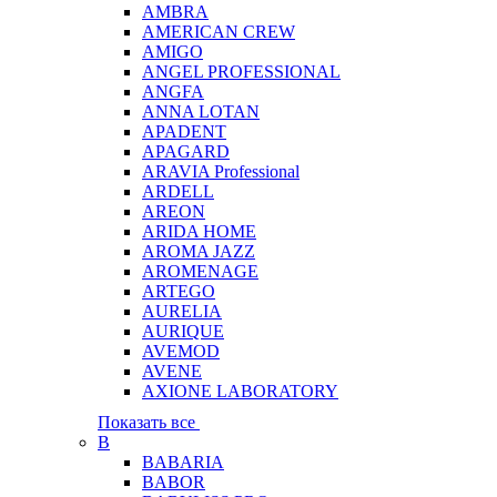
AMBRA
AMERICAN CREW
AMIGO
ANGEL PROFESSIONAL
ANGFA
ANNA LOTAN
APADENT
APAGARD
ARAVIA Professional
ARDELL
AREON
ARIDA HOME
AROMA JAZZ
AROMENAGE
ARTEGO
AURELIA
AURIQUE
AVEMOD
AVENE
AXIONE LABORATORY
Показать все
B
BABARIA
BABOR