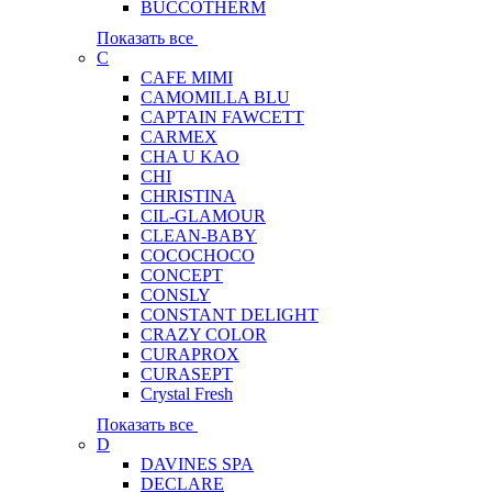
BUCCOTHERM
Показать все
C
CAFE MIMI
CAMOMILLA BLU
CAPTAIN FAWCETT
CARMEX
CHA U KAO
CHI
CHRISTINA
CIL-GLAMOUR
CLEAN-BABY
COCOCHOCO
CONCEPT
CONSLY
CONSTANT DELIGHT
CRAZY COLOR
CURAPROX
CURASEPT
Crystal Fresh
Показать все
D
DAVINES SPA
DECLARE