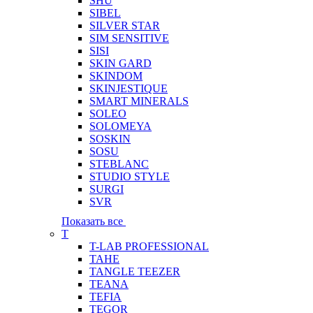
SHU
SIBEL
SILVER STAR
SIM SENSITIVE
SISI
SKIN GARD
SKINDOM
SKINJESTIQUE
SMART MINERALS
SOLEO
SOLOMEYA
SOSKIN
SOSU
STEBLANC
STUDIO STYLE
SURGI
SVR
Показать все
T
T-LAB PROFESSIONAL
TAHE
TANGLE TEEZER
TEANA
TEFIA
TEGOR