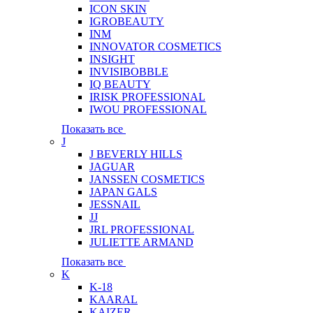
ICON SKIN
IGROBEAUTY
INM
INNOVATOR COSMETICS
INSIGHT
INVISIBOBBLE
IQ BEAUTY
IRISK PROFESSIONAL
IWOU PROFESSIONAL
Показать все
J
J BEVERLY HILLS
JAGUAR
JANSSEN COSMETICS
JAPAN GALS
JESSNAIL
JJ
JRL PROFESSIONAL
JULIETTE ARMAND
Показать все
K
K-18
KAARAL
KAIZER