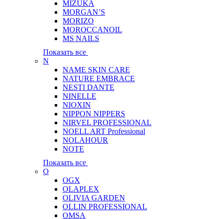
MIZUKA
MORGAN’S
MORIZO
MOROCCANOIL
MS NAILS
Показать все
N
NAME SKIN CARE
NATURE EMBRACE
NESTI DANTE
NINELLE
NIOXIN
NIPPON NIPPERS
NIRVEL PROFESSIONAL
NOELL ART Professional
NOLAHOUR
NOTE
Показать все
O
OGX
OLAPLEX
OLIVIA GARDEN
OLLIN PROFESSIONAL
OMSA