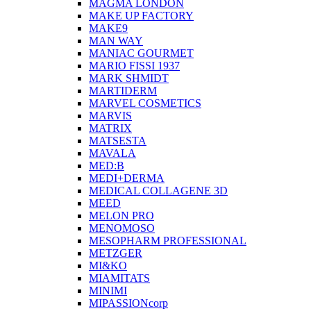
MAGMA LONDON
MAKE UP FACTORY
MAKE9
MAN WAY
MANIAC GOURMET
MARIO FISSI 1937
MARK SHMIDT
MARTIDERM
MARVEL COSMETICS
MARVIS
MATRIX
MATSESTA
MAVALA
MED:B
MEDI+DERMA
MEDICAL COLLAGENE 3D
MEED
MELON PRO
MENOMOSO
MESOPHARM PROFESSIONAL
METZGER
MI&KO
MIAMITATS
MINIMI
MIPASSIONcorp