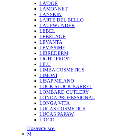
LA'DOR
LAMONNET
LANSKIN
LARTE DEL BELLO
LAUFWUNDER
LEBEL
LEBELAGE
LEVANTA
LEVISSIME
LIBREDERM
LIGHT FROST
LILU
LIMBA COSMETICS
LIMONI
LISAP MILANO
LOCK STOCK BARREL
LOMBARD CUTLERY
LONDA PROFESSIONAL
LONGA VITA
LUCAS COSMETICS
LUCAS PAPAW
L’OCO
Показать все
M