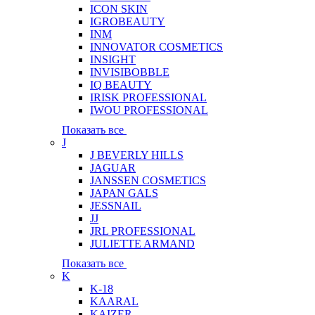
ICON SKIN
IGROBEAUTY
INM
INNOVATOR COSMETICS
INSIGHT
INVISIBOBBLE
IQ BEAUTY
IRISK PROFESSIONAL
IWOU PROFESSIONAL
Показать все
J
J BEVERLY HILLS
JAGUAR
JANSSEN COSMETICS
JAPAN GALS
JESSNAIL
JJ
JRL PROFESSIONAL
JULIETTE ARMAND
Показать все
K
K-18
KAARAL
KAIZER