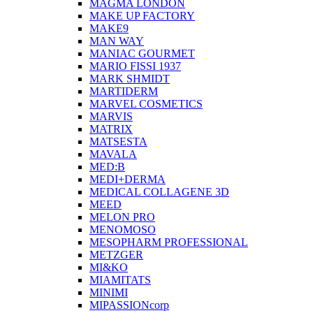
MAGMA LONDON
MAKE UP FACTORY
MAKE9
MAN WAY
MANIAC GOURMET
MARIO FISSI 1937
MARK SHMIDT
MARTIDERM
MARVEL COSMETICS
MARVIS
MATRIX
MATSESTA
MAVALA
MED:B
MEDI+DERMA
MEDICAL COLLAGENE 3D
MEED
MELON PRO
MENOMOSO
MESOPHARM PROFESSIONAL
METZGER
MI&KO
MIAMITATS
MINIMI
MIPASSIONcorp