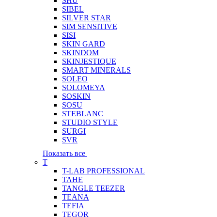
SHU
SIBEL
SILVER STAR
SIM SENSITIVE
SISI
SKIN GARD
SKINDOM
SKINJESTIQUE
SMART MINERALS
SOLEO
SOLOMEYA
SOSKIN
SOSU
STEBLANC
STUDIO STYLE
SURGI
SVR
Показать все
T
T-LAB PROFESSIONAL
TAHE
TANGLE TEEZER
TEANA
TEFIA
TEGOR