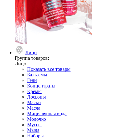
Лицо
Группа товаров:
Лицо
Показать все товары
Бальзамы
Гели
Концентраты
Кремы
Лосьоны
Маски
Масла
Мицеллярная вода
Молочко
Муссы
Мыла
Наборы