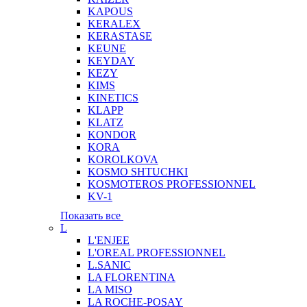
KAPOUS
KERALEX
KERASTASE
KEUNE
KEYDAY
KEZY
KIMS
KINETICS
KLAPP
KLATZ
KONDOR
KORA
KOROLKOVA
KOSMO SHTUCHKI
KOSMOTEROS PROFESSIONNEL
KV-1
Показать все
L
L'ENJEE
L'OREAL PROFESSIONNEL
L.SANIC
LA FLORENTINA
LA MISO
LA ROCHE-POSAY