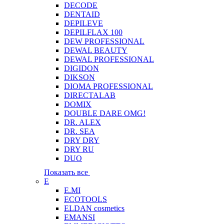
DECODE
DENTAID
DEPILEVE
DEPILFLAX 100
DEW PROFESSIONAL
DEWAL BEAUTY
DEWAL PROFESSIONAL
DIGIDON
DIKSON
DIOMA PROFESSIONAL
DIRECTALAB
DOMIX
DOUBLE DARE OMG!
DR. ALEX
DR. SEA
DRY DRY
DRY RU
DUO
Показать все
E
E.MI
ECOTOOLS
ELDAN cosmetics
EMANSI