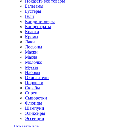
Показать все товары
Бальзамы
Бустеры
Гели
Кондиционеры
Концентраты
Краски
Кремы
Лаки
Лосьоны
Маски
Масла
Молочко
Муссы
Наборы
Окислители
Порошки
Скрабы
Спреи
Сыворотки
Флюиды
Шампуни
Эликсиры
Эссенции
Показать все