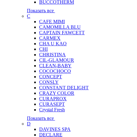
BUCCOTHERM
Показать все
C
CAFE MIMI
CAMOMILLA BLU
CAPTAIN FAWCETT
CARMEX
CHA U KAO
CHI
CHRISTINA
CIL-GLAMOUR
CLEAN-BABY
COCOCHOCO
CONCEPT
CONSLY
CONSTANT DELIGHT
CRAZY COLOR
CURAPROX
CURASEPT
Crystal Fresh
Показать все
D
DAVINES SPA
DECLARE