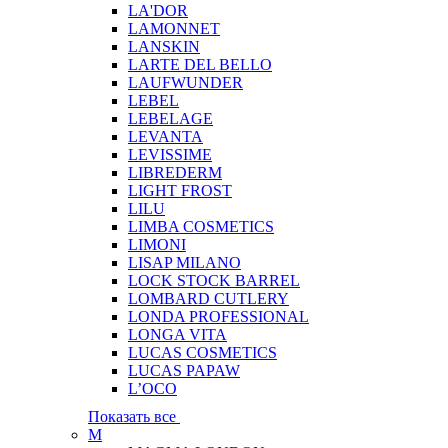
LA'DOR
LAMONNET
LANSKIN
LARTE DEL BELLO
LAUFWUNDER
LEBEL
LEBELAGE
LEVANTA
LEVISSIME
LIBREDERM
LIGHT FROST
LILU
LIMBA COSMETICS
LIMONI
LISAP MILANO
LOCK STOCK BARREL
LOMBARD CUTLERY
LONDA PROFESSIONAL
LONGA VITA
LUCAS COSMETICS
LUCAS PAPAW
L’OCO
Показать все
M