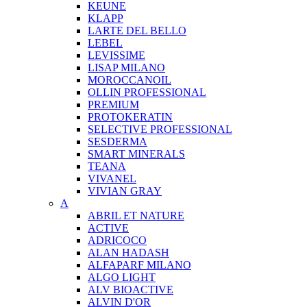
KEUNE
KLAPP
LARTE DEL BELLO
LEBEL
LEVISSIME
LISAP MILANO
MOROCCANOIL
OLLIN PROFESSIONAL
PREMIUM
PROTOKERATIN
SELECTIVE PROFESSIONAL
SESDERMA
SMART MINERALS
TEANA
VIVANEL
VIVIAN GRAY
A
ABRIL ET NATURE
ACTIVE
ADRICOCO
ALAN HADASH
ALFAPARF MILANO
ALGO LIGHT
ALV BIOACTIVE
ALVIN D'OR