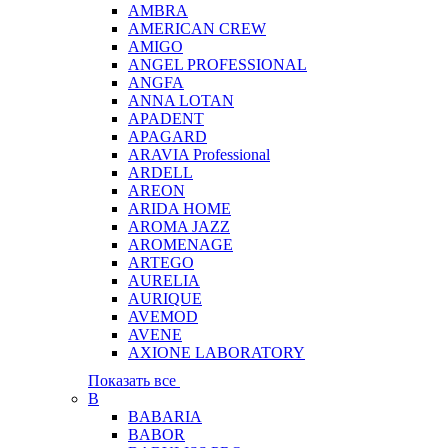
AMBRA
AMERICAN CREW
AMIGO
ANGEL PROFESSIONAL
ANGFA
ANNA LOTAN
APADENT
APAGARD
ARAVIA Professional
ARDELL
AREON
ARIDA HOME
AROMA JAZZ
AROMENAGE
ARTEGO
AURELIA
AURIQUE
AVEMOD
AVENE
AXIONE LABORATORY
Показать все
B
BABARIA
BABOR