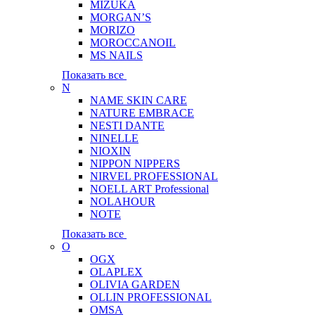
MIZUKA
MORGAN’S
MORIZO
MOROCCANOIL
MS NAILS
Показать все
N
NAME SKIN CARE
NATURE EMBRACE
NESTI DANTE
NINELLE
NIOXIN
NIPPON NIPPERS
NIRVEL PROFESSIONAL
NOELL ART Professional
NOLAHOUR
NOTE
Показать все
O
OGX
OLAPLEX
OLIVIA GARDEN
OLLIN PROFESSIONAL
OMSA