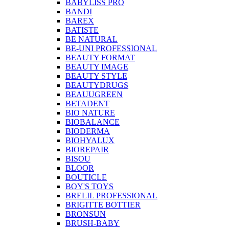
BABYLISS PRO
BANDI
BAREX
BATISTE
BE NATURAL
BE-UNI PROFESSIONAL
BEAUTY FORMAT
BEAUTY IMAGE
BEAUTY STYLE
BEAUTYDRUGS
BEAUUGREEN
BETADENT
BIO NATURE
BIOBALANCE
BIODERMA
BIOHYALUX
BIOREPAIR
BISOU
BLOOR
BOUTICLE
BOY'S TOYS
BRELIL PROFESSIONAL
BRIGITTE BOTTIER
BRONSUN
BRUSH-BABY