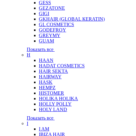
GESS
GEZATONE
GIGI
GKHAIR (GLOBAL КЕRATIN)
GL COSMETICS
GODEFROY
GREYMY
GUAM
Показать все
H
HAAN
HADAT COSMETICS
HAIR SEKTA
HAIRWAY
HASK
HEMPZ
HISTOMER
HOLIKA HOLIKA
HOLLY POLLY
HOLY LAND
Показать все
I
I AM
IBIZA HAIR