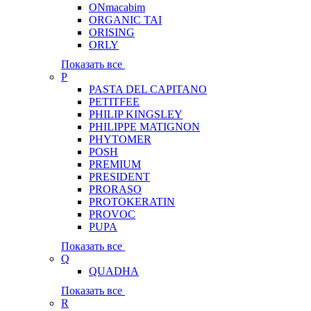
ONmacabim
ORGANIC TAI
ORISING
ORLY
Показать все
P
PASTA DEL CAPITANO
PETITFEE
PHILIP KINGSLEY
PHILIPPE MATIGNON
PHYTOMER
POSH
PREMIUM
PRESIDENT
PRORASO
PROTOKERATIN
PROVOC
PUPA
Показать все
Q
QUADHA
Показать все
R