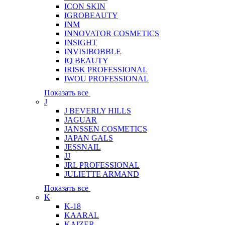
ICON SKIN
IGROBEAUTY
INM
INNOVATOR COSMETICS
INSIGHT
INVISIBOBBLE
IQ BEAUTY
IRISK PROFESSIONAL
IWOU PROFESSIONAL
Показать все
J
J BEVERLY HILLS
JAGUAR
JANSSEN COSMETICS
JAPAN GALS
JESSNAIL
JJ
JRL PROFESSIONAL
JULIETTE ARMAND
Показать все
K
K-18
KAARAL
KAIZER