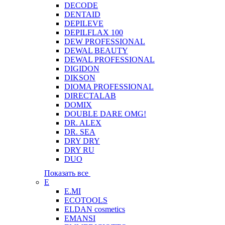
DECODE
DENTAID
DEPILEVE
DEPILFLAX 100
DEW PROFESSIONAL
DEWAL BEAUTY
DEWAL PROFESSIONAL
DIGIDON
DIKSON
DIOMA PROFESSIONAL
DIRECTALAB
DOMIX
DOUBLE DARE OMG!
DR. ALEX
DR. SEA
DRY DRY
DRY RU
DUO
Показать все
E
E.MI
ECOTOOLS
ELDAN cosmetics
EMANSI