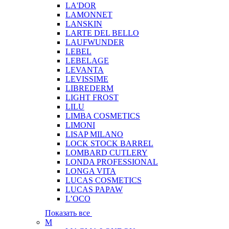
LA'DOR
LAMONNET
LANSKIN
LARTE DEL BELLO
LAUFWUNDER
LEBEL
LEBELAGE
LEVANTA
LEVISSIME
LIBREDERM
LIGHT FROST
LILU
LIMBA COSMETICS
LIMONI
LISAP MILANO
LOCK STOCK BARREL
LOMBARD CUTLERY
LONDA PROFESSIONAL
LONGA VITA
LUCAS COSMETICS
LUCAS PAPAW
L’OCO
Показать все
M