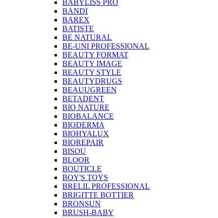
BABYLISS PRO
BANDI
BAREX
BATISTE
BE NATURAL
BE-UNI PROFESSIONAL
BEAUTY FORMAT
BEAUTY IMAGE
BEAUTY STYLE
BEAUTYDRUGS
BEAUUGREEN
BETADENT
BIO NATURE
BIOBALANCE
BIODERMA
BIOHYALUX
BIOREPAIR
BISOU
BLOOR
BOUTICLE
BOY'S TOYS
BRELIL PROFESSIONAL
BRIGITTE BOTTIER
BRONSUN
BRUSH-BABY