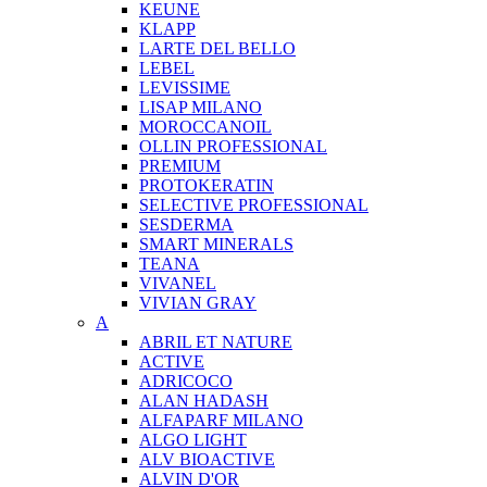
KEUNE
KLAPP
LARTE DEL BELLO
LEBEL
LEVISSIME
LISAP MILANO
MOROCCANOIL
OLLIN PROFESSIONAL
PREMIUM
PROTOKERATIN
SELECTIVE PROFESSIONAL
SESDERMA
SMART MINERALS
TEANA
VIVANEL
VIVIAN GRAY
A
ABRIL ET NATURE
ACTIVE
ADRICOCO
ALAN HADASH
ALFAPARF MILANO
ALGO LIGHT
ALV BIOACTIVE
ALVIN D'OR