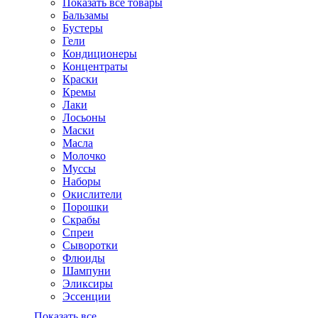
Показать все товары
Бальзамы
Бустеры
Гели
Кондиционеры
Концентраты
Краски
Кремы
Лаки
Лосьоны
Маски
Масла
Молочко
Муссы
Наборы
Окислители
Порошки
Скрабы
Спреи
Сыворотки
Флюиды
Шампуни
Эликсиры
Эссенции
Показать все