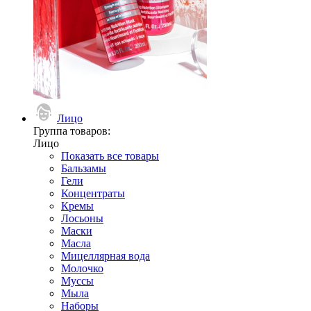
Лицо
Группа товаров:
Лицо
Показать все товары
Бальзамы
Гели
Концентраты
Кремы
Лосьоны
Маски
Масла
Мицеллярная вода
Молочко
Муссы
Мыла
Наборы