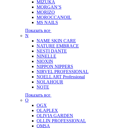
MIZUKA
MORGAN’S
MORIZO
MOROCCANOIL
MS NAILS
Показать все
N
NAME SKIN CARE
NATURE EMBRACE
NESTI DANTE
NINELLE
NIOXIN
NIPPON NIPPERS
NIRVEL PROFESSIONAL
NOELL ART Professional
NOLAHOUR
NOTE
Показать все
O
OGX
OLAPLEX
OLIVIA GARDEN
OLLIN PROFESSIONAL
OMSA