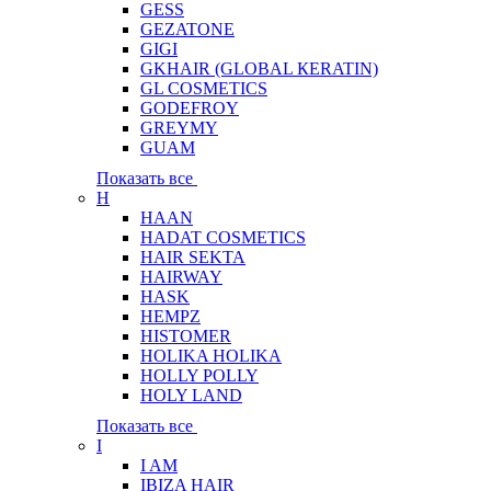
GESS
GEZATONE
GIGI
GKHAIR (GLOBAL КЕRATIN)
GL COSMETICS
GODEFROY
GREYMY
GUAM
Показать все
H
HAAN
HADAT COSMETICS
HAIR SEKTA
HAIRWAY
HASK
HEMPZ
HISTOMER
HOLIKA HOLIKA
HOLLY POLLY
HOLY LAND
Показать все
I
I AM
IBIZA HAIR