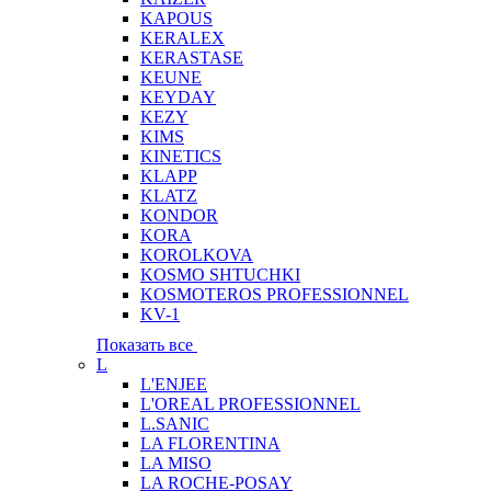
KAPOUS
KERALEX
KERASTASE
KEUNE
KEYDAY
KEZY
KIMS
KINETICS
KLAPP
KLATZ
KONDOR
KORA
KOROLKOVA
KOSMO SHTUCHKI
KOSMOTEROS PROFESSIONNEL
KV-1
Показать все
L
L'ENJEE
L'OREAL PROFESSIONNEL
L.SANIC
LA FLORENTINA
LA MISO
LA ROCHE-POSAY