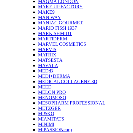
MAGMA LONDON
MAKE UP FACTORY
MAKE9
MAN WAY
MANIAC GOURMET
MARIO FISSI 1937
MARK SHMIDT
MARTIDERM
MARVEL COSMETICS
MARVIS
MATRIX
MATSESTA
MAVALA
MED:B
MEDI+DERMA
MEDICAL COLLAGENE 3D
MEED
MELON PRO
MENOMOSO
MESOPHARM PROFESSIONAL
METZGER
MI&KO
MIAMITATS
MINIMI
MIPASSIONcorp