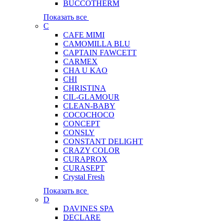
BUCCOTHERM
Показать все
C
CAFE MIMI
CAMOMILLA BLU
CAPTAIN FAWCETT
CARMEX
CHA U KAO
CHI
CHRISTINA
CIL-GLAMOUR
CLEAN-BABY
COCOCHOCO
CONCEPT
CONSLY
CONSTANT DELIGHT
CRAZY COLOR
CURAPROX
CURASEPT
Crystal Fresh
Показать все
D
DAVINES SPA
DECLARE