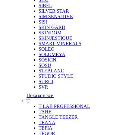
SHU
SIBEL
SILVER STAR
SIM SENSITIVE
SISI
SKIN GARD
SKINDOM
SKINJESTIQUE
SMART MINERALS
SOLEO
SOLOMEYA
SOSKIN
SOSU
STEBLANC
STUDIO STYLE
SURGI
SVR
Показать все
T
T-LAB PROFESSIONAL
TAHE
TANGLE TEEZER
TEANA
TEFIA
TEGOR