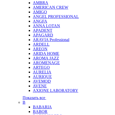
AMBRA
AMERICAN CREW
AMIGO
ANGEL PROFESSIONAL
ANGFA
ANNA LOTAN
APADENT
APAGARD
ARAVIA Professional
ARDELL
AREON
ARIDA HOME
AROMA JAZZ
AROMENAGE
ARTEGO
AURELIA
AURIQUE
AVEMOD
AVENE
AXIONE LABORATORY
Показать все
B
BABARIA
BABOR