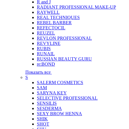
R and J
RADIANT PROFESSIONAL MAKE-UP
RAYWELL
REAL TECHNIQUES
REBEL BARBER
REFECTOCIL
REUZEL
REVLON PROFESSIONAL
REVYLINE
RUBIS
RUNAIL
RUSSIAN BEAUTY GURU
re:BOND
Показать все
S
SALERM COSMETICS
SAM
SARYNA KEY
SELECTIVE PROFESSIONAL
SENSILIS
SESDERMA
SEXY BROW HENNA
SHIK
SHOT