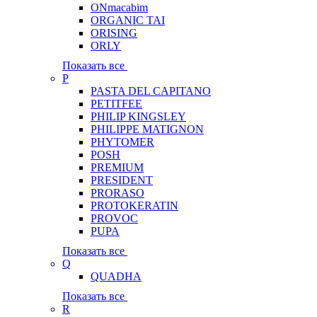
ONmacabim
ORGANIC TAI
ORISING
ORLY
Показать все
P
PASTA DEL CAPITANO
PETITFEE
PHILIP KINGSLEY
PHILIPPE MATIGNON
PHYTOMER
POSH
PREMIUM
PRESIDENT
PRORASO
PROTOKERATIN
PROVOC
PUPA
Показать все
Q
QUADHA
Показать все
R