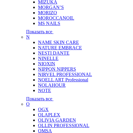
MIZUKA
MORGAN’S
MORIZO
MOROCCANOIL
MS NAILS
Показать все
N
NAME SKIN CARE
NATURE EMBRACE
NESTI DANTE
NINELLE
NIOXIN
NIPPON NIPPERS
NIRVEL PROFESSIONAL
NOELL ART Professional
NOLAHOUR
NOTE
Показать все
O
OGX
OLAPLEX
OLIVIA GARDEN
OLLIN PROFESSIONAL
OMSA