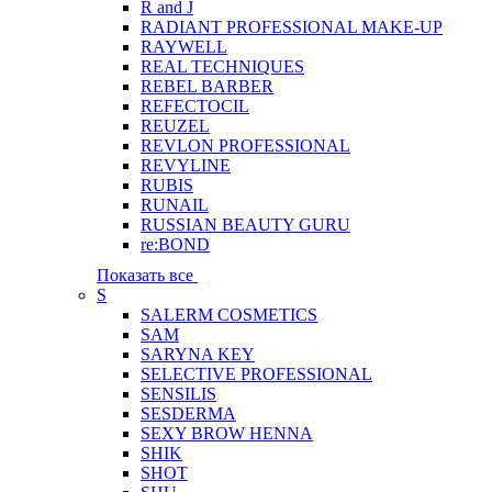
R and J
RADIANT PROFESSIONAL MAKE-UP
RAYWELL
REAL TECHNIQUES
REBEL BARBER
REFECTOCIL
REUZEL
REVLON PROFESSIONAL
REVYLINE
RUBIS
RUNAIL
RUSSIAN BEAUTY GURU
re:BOND
Показать все
S
SALERM COSMETICS
SAM
SARYNA KEY
SELECTIVE PROFESSIONAL
SENSILIS
SESDERMA
SEXY BROW HENNA
SHIK
SHOT