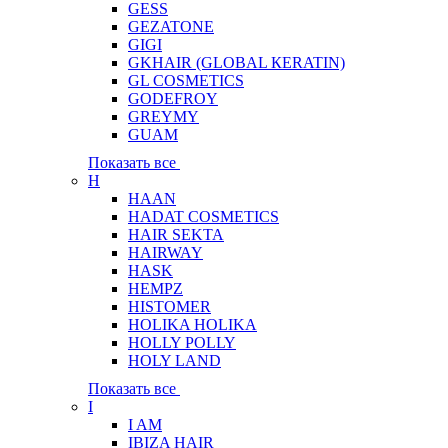
GESS
GEZATONE
GIGI
GKHAIR (GLOBAL КЕRATIN)
GL COSMETICS
GODEFROY
GREYMY
GUAM
Показать все
H
HAAN
HADAT COSMETICS
HAIR SEKTA
HAIRWAY
HASK
HEMPZ
HISTOMER
HOLIKA HOLIKA
HOLLY POLLY
HOLY LAND
Показать все
I
I AM
IBIZA HAIR