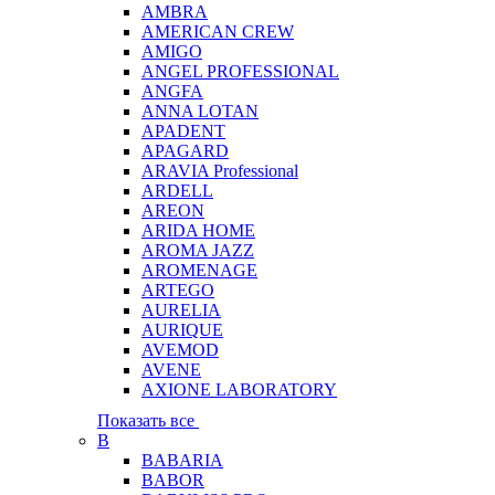
AMBRA
AMERICAN CREW
AMIGO
ANGEL PROFESSIONAL
ANGFA
ANNA LOTAN
APADENT
APAGARD
ARAVIA Professional
ARDELL
AREON
ARIDA HOME
AROMA JAZZ
AROMENAGE
ARTEGO
AURELIA
AURIQUE
AVEMOD
AVENE
AXIONE LABORATORY
Показать все
B
BABARIA
BABOR