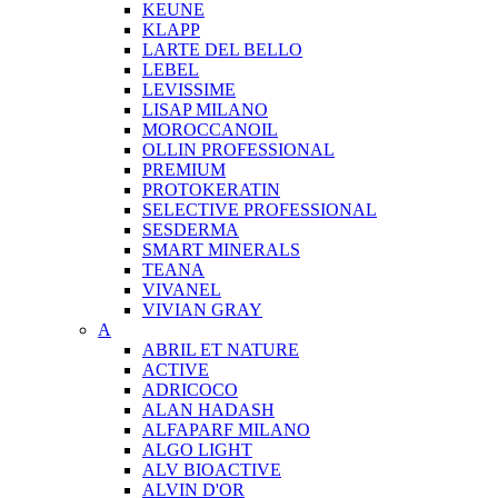
KEUNE
KLAPP
LARTE DEL BELLO
LEBEL
LEVISSIME
LISAP MILANO
MOROCCANOIL
OLLIN PROFESSIONAL
PREMIUM
PROTOKERATIN
SELECTIVE PROFESSIONAL
SESDERMA
SMART MINERALS
TEANA
VIVANEL
VIVIAN GRAY
A
ABRIL ET NATURE
ACTIVE
ADRICOCO
ALAN HADASH
ALFAPARF MILANO
ALGO LIGHT
ALV BIOACTIVE
ALVIN D'OR