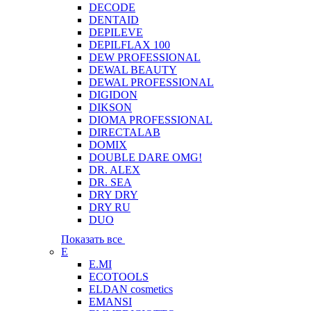
DECODE
DENTAID
DEPILEVE
DEPILFLAX 100
DEW PROFESSIONAL
DEWAL BEAUTY
DEWAL PROFESSIONAL
DIGIDON
DIKSON
DIOMA PROFESSIONAL
DIRECTALAB
DOMIX
DOUBLE DARE OMG!
DR. ALEX
DR. SEA
DRY DRY
DRY RU
DUO
Показать все
E
E.MI
ECOTOOLS
ELDAN cosmetics
EMANSI