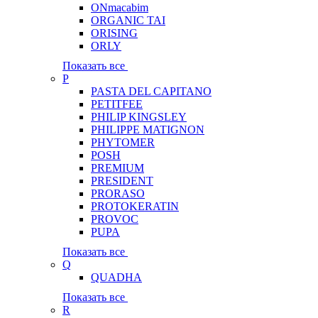
ONmacabim
ORGANIC TAI
ORISING
ORLY
Показать все
P
PASTA DEL CAPITANO
PETITFEE
PHILIP KINGSLEY
PHILIPPE MATIGNON
PHYTOMER
POSH
PREMIUM
PRESIDENT
PRORASO
PROTOKERATIN
PROVOC
PUPA
Показать все
Q
QUADHA
Показать все
R