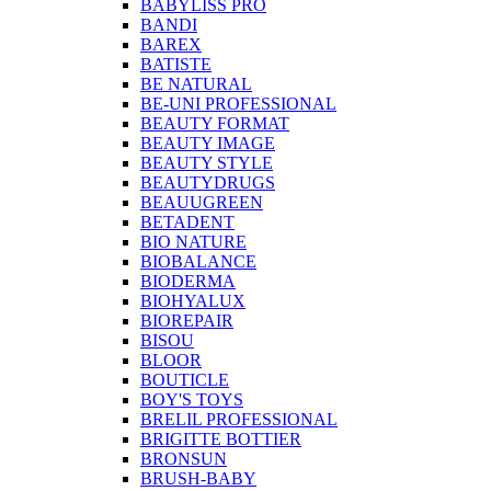
BABYLISS PRO
BANDI
BAREX
BATISTE
BE NATURAL
BE-UNI PROFESSIONAL
BEAUTY FORMAT
BEAUTY IMAGE
BEAUTY STYLE
BEAUTYDRUGS
BEAUUGREEN
BETADENT
BIO NATURE
BIOBALANCE
BIODERMA
BIOHYALUX
BIOREPAIR
BISOU
BLOOR
BOUTICLE
BOY'S TOYS
BRELIL PROFESSIONAL
BRIGITTE BOTTIER
BRONSUN
BRUSH-BABY