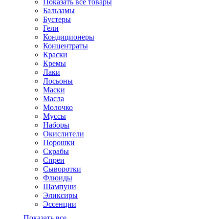
Показать все товары
Бальзамы
Бустеры
Гели
Кондиционеры
Концентраты
Краски
Кремы
Лаки
Лосьоны
Маски
Масла
Молочко
Муссы
Наборы
Окислители
Порошки
Скрабы
Спреи
Сыворотки
Флюиды
Шампуни
Эликсиры
Эссенции
Показать все