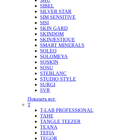
SHU
SIBEL
SILVER STAR
SIM SENSITIVE
SISI
SKIN GARD
SKINDOM
SKINJESTIQUE
SMART MINERALS
SOLEO
SOLOMEYA
SOSKIN
SOSU
STEBLANC
STUDIO STYLE
SURGI
SVR
Показать все
T
T-LAB PROFESSIONAL
TAHE
TANGLE TEEZER
TEANA
TEFIA
TEGOR