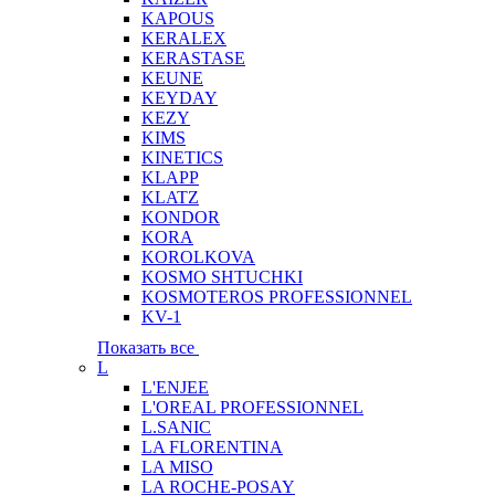
KAPOUS
KERALEX
KERASTASE
KEUNE
KEYDAY
KEZY
KIMS
KINETICS
KLAPP
KLATZ
KONDOR
KORA
KOROLKOVA
KOSMO SHTUCHKI
KOSMOTEROS PROFESSIONNEL
KV-1
Показать все
L
L'ENJEE
L'OREAL PROFESSIONNEL
L.SANIC
LA FLORENTINA
LA MISO
LA ROCHE-POSAY