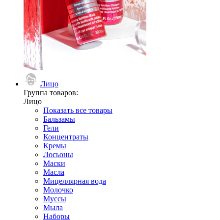
Лицо
Группа товаров:
Лицо
Показать все товары
Бальзамы
Гели
Концентраты
Кремы
Лосьоны
Маски
Масла
Мицеллярная вода
Молочко
Муссы
Мыла
Наборы