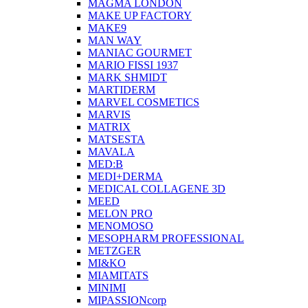
MAGMA LONDON
MAKE UP FACTORY
MAKE9
MAN WAY
MANIAC GOURMET
MARIO FISSI 1937
MARK SHMIDT
MARTIDERM
MARVEL COSMETICS
MARVIS
MATRIX
MATSESTA
MAVALA
MED:B
MEDI+DERMA
MEDICAL COLLAGENE 3D
MEED
MELON PRO
MENOMOSO
MESOPHARM PROFESSIONAL
METZGER
MI&KO
MIAMITATS
MINIMI
MIPASSIONcorp