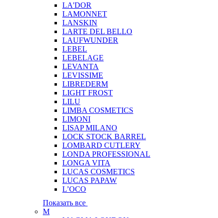
LA'DOR
LAMONNET
LANSKIN
LARTE DEL BELLO
LAUFWUNDER
LEBEL
LEBELAGE
LEVANTA
LEVISSIME
LIBREDERM
LIGHT FROST
LILU
LIMBA COSMETICS
LIMONI
LISAP MILANO
LOCK STOCK BARREL
LOMBARD CUTLERY
LONDA PROFESSIONAL
LONGA VITA
LUCAS COSMETICS
LUCAS PAPAW
L’OCO
Показать все
M