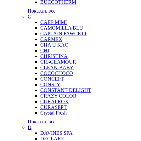
BUCCOTHERM
Показать все
C
CAFE MIMI
CAMOMILLA BLU
CAPTAIN FAWCETT
CARMEX
CHA U KAO
CHI
CHRISTINA
CIL-GLAMOUR
CLEAN-BABY
COCOCHOCO
CONCEPT
CONSLY
CONSTANT DELIGHT
CRAZY COLOR
CURAPROX
CURASEPT
Crystal Fresh
Показать все
D
DAVINES SPA
DECLARE