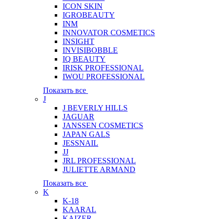
ICON SKIN
IGROBEAUTY
INM
INNOVATOR COSMETICS
INSIGHT
INVISIBOBBLE
IQ BEAUTY
IRISK PROFESSIONAL
IWOU PROFESSIONAL
Показать все
J
J BEVERLY HILLS
JAGUAR
JANSSEN COSMETICS
JAPAN GALS
JESSNAIL
JJ
JRL PROFESSIONAL
JULIETTE ARMAND
Показать все
K
K-18
KAARAL
KAIZER