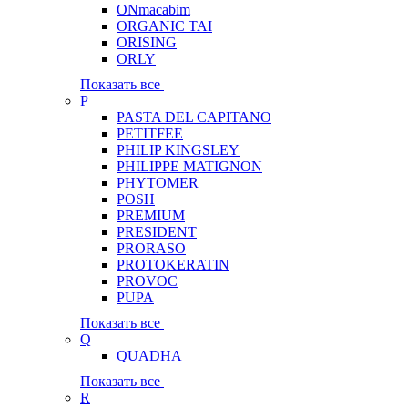
ONmacabim
ORGANIC TAI
ORISING
ORLY
Показать все
P
PASTA DEL CAPITANO
PETITFEE
PHILIP KINGSLEY
PHILIPPE MATIGNON
PHYTOMER
POSH
PREMIUM
PRESIDENT
PRORASO
PROTOKERATIN
PROVOC
PUPA
Показать все
Q
QUADHA
Показать все
R