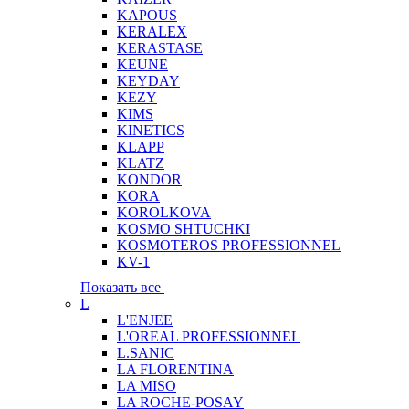
KAPOUS
KERALEX
KERASTASE
KEUNE
KEYDAY
KEZY
KIMS
KINETICS
KLAPP
KLATZ
KONDOR
KORA
KOROLKOVA
KOSMO SHTUCHKI
KOSMOTEROS PROFESSIONNEL
KV-1
Показать все
L
L'ENJEE
L'OREAL PROFESSIONNEL
L.SANIC
LA FLORENTINA
LA MISO
LA ROCHE-POSAY