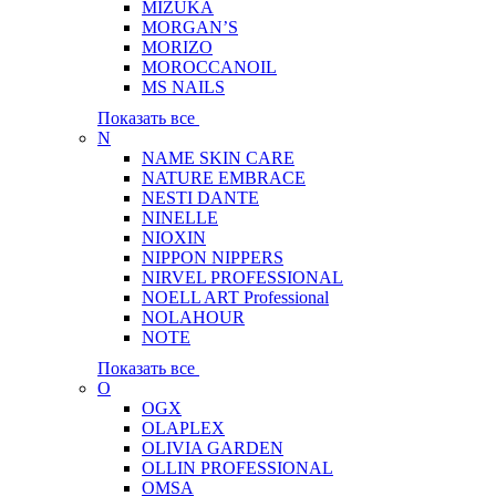
MIZUKA
MORGAN’S
MORIZO
MOROCCANOIL
MS NAILS
Показать все
N
NAME SKIN CARE
NATURE EMBRACE
NESTI DANTE
NINELLE
NIOXIN
NIPPON NIPPERS
NIRVEL PROFESSIONAL
NOELL ART Professional
NOLAHOUR
NOTE
Показать все
O
OGX
OLAPLEX
OLIVIA GARDEN
OLLIN PROFESSIONAL
OMSA