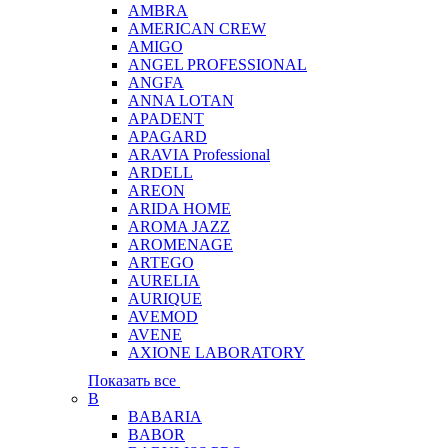
AMBRA
AMERICAN CREW
AMIGO
ANGEL PROFESSIONAL
ANGFA
ANNA LOTAN
APADENT
APAGARD
ARAVIA Professional
ARDELL
AREON
ARIDA HOME
AROMA JAZZ
AROMENAGE
ARTEGO
AURELIA
AURIQUE
AVEMOD
AVENE
AXIONE LABORATORY
Показать все
B
BABARIA
BABOR