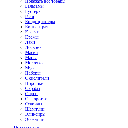
Показать все товары
Бальзамы
Бустеры
Гели
Кондиционеры
Концентраты
Краски
Кремы
Лаки
Лосьоны
Маски
Масла
Молочко
Муссы
Наборы
Окислители
Порошки
Скрабы
Спреи
Сыворотки
Флюиды
Шампуни
Эликсиры
Эссенции
Показать все