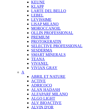
KEUNE
KLAPP
LARTE DEL BELLO
LEBEL
LEVISSIME
LISAP MILANO
MOROCCANOIL
OLLIN PROFESSIONAL
PREMIUM
PROTOKERATIN
SELECTIVE PROFESSIONAL
SESDERMA
SMART MINERALS
TEANA
VIVANEL
VIVIAN GRAY
A
ABRIL ET NATURE
ACTIVE
ADRICOCO
ALAN HADASH
ALFAPARF MILANO
ALGO LIGHT
ALV BIOACTIVE
ALVIN D'OR