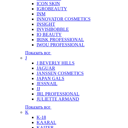
ICON SKIN
IGROBEAUTY
INM
INNOVATOR COSMETICS
INSIGHT
INVISIBOBBLE
IQ BEAUTY
IRISK PROFESSIONAL
IWOU PROFESSIONAL
Показать все
J
J BEVERLY HILLS
JAGUAR
JANSSEN COSMETICS
JAPAN GALS
JESSNAIL
JJ
JRL PROFESSIONAL
JULIETTE ARMAND
Показать все
K
K-18
KAARAL
KAIZER