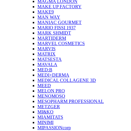
MAGMA LONDON
MAKE UP FACTORY
MAKE9
MAN WAY
MANIAC GOURMET
MARIO FISSI 1937
MARK SHMIDT
MARTIDERM
MARVEL COSMETICS
MARVIS
MATRIX
MATSESTA
MAVALA
MED:B
MEDI+DERMA
MEDICAL COLLAGENE 3D
MEED
MELON PRO
MENOMOSO
MESOPHARM PROFESSIONAL
METZGER
MI&KO
MIAMITATS
MINIMI
MIPASSIONcorp