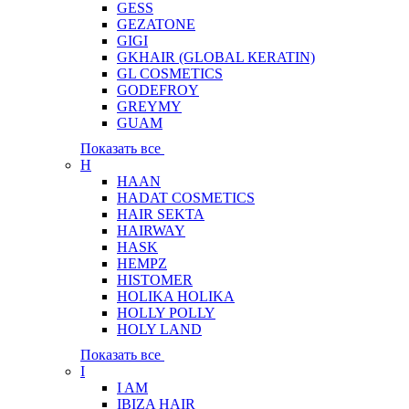
GESS
GEZATONE
GIGI
GKHAIR (GLOBAL КЕRATIN)
GL COSMETICS
GODEFROY
GREYMY
GUAM
Показать все
H
HAAN
HADAT COSMETICS
HAIR SEKTA
HAIRWAY
HASK
HEMPZ
HISTOMER
HOLIKA HOLIKA
HOLLY POLLY
HOLY LAND
Показать все
I
I AM
IBIZA HAIR