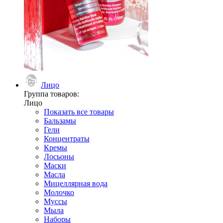
Лицо
Группа товаров:
Лицо
Показать все товары
Бальзамы
Гели
Концентраты
Кремы
Лосьоны
Маски
Масла
Мицеллярная вода
Молочко
Муссы
Мыла
Наборы