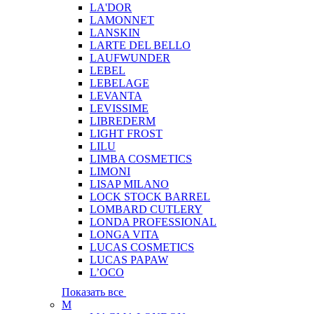
LA'DOR
LAMONNET
LANSKIN
LARTE DEL BELLO
LAUFWUNDER
LEBEL
LEBELAGE
LEVANTA
LEVISSIME
LIBREDERM
LIGHT FROST
LILU
LIMBA COSMETICS
LIMONI
LISAP MILANO
LOCK STOCK BARREL
LOMBARD CUTLERY
LONDA PROFESSIONAL
LONGA VITA
LUCAS COSMETICS
LUCAS PAPAW
L’OCO
Показать все
M