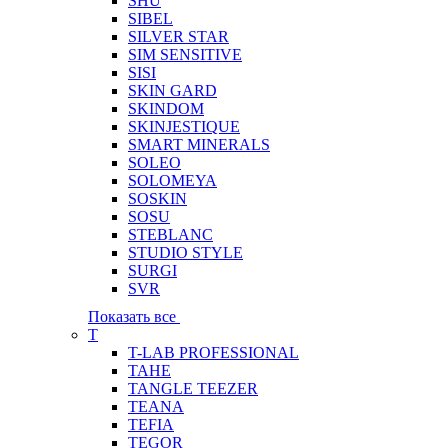
SHU
SIBEL
SILVER STAR
SIM SENSITIVE
SISI
SKIN GARD
SKINDOM
SKINJESTIQUE
SMART MINERALS
SOLEO
SOLOMEYA
SOSKIN
SOSU
STEBLANC
STUDIO STYLE
SURGI
SVR
Показать все
T
T-LAB PROFESSIONAL
TAHE
TANGLE TEEZER
TEANA
TEFIA
TEGOR