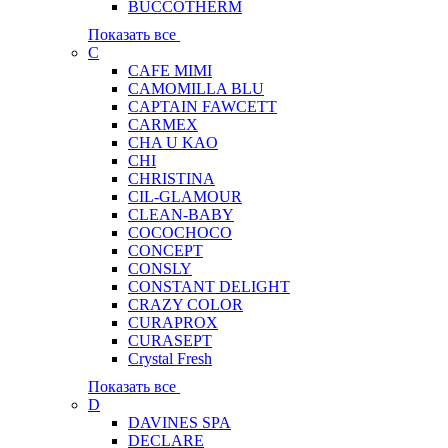
BUCCOTHERM
Показать все
C
CAFE MIMI
CAMOMILLA BLU
CAPTAIN FAWCETT
CARMEX
CHA U KAO
CHI
CHRISTINA
CIL-GLAMOUR
CLEAN-BABY
COCOCHOCO
CONCEPT
CONSLY
CONSTANT DELIGHT
CRAZY COLOR
CURAPROX
CURASEPT
Crystal Fresh
Показать все
D
DAVINES SPA
DECLARE