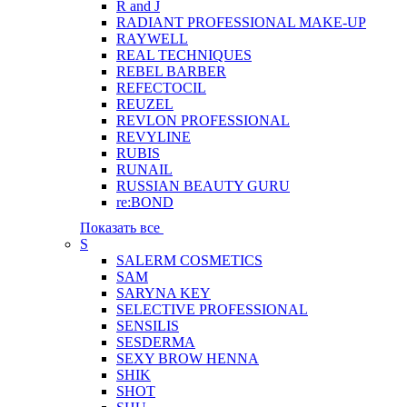
R and J
RADIANT PROFESSIONAL MAKE-UP
RAYWELL
REAL TECHNIQUES
REBEL BARBER
REFECTOCIL
REUZEL
REVLON PROFESSIONAL
REVYLINE
RUBIS
RUNAIL
RUSSIAN BEAUTY GURU
re:BOND
Показать все
S
SALERM COSMETICS
SAM
SARYNA KEY
SELECTIVE PROFESSIONAL
SENSILIS
SESDERMA
SEXY BROW HENNA
SHIK
SHOT