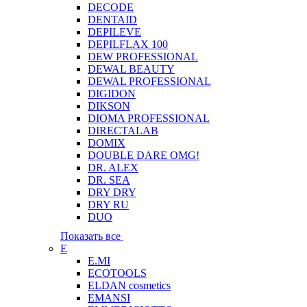
DECODE
DENTAID
DEPILEVE
DEPILFLAX 100
DEW PROFESSIONAL
DEWAL BEAUTY
DEWAL PROFESSIONAL
DIGIDON
DIKSON
DIOMA PROFESSIONAL
DIRECTALAB
DOMIX
DOUBLE DARE OMG!
DR. ALEX
DR. SEA
DRY DRY
DRY RU
DUO
Показать все
E
E.MI
ECOTOOLS
ELDAN cosmetics
EMANSI