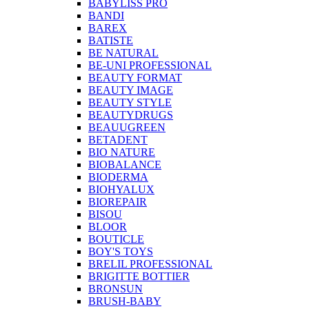
BABYLISS PRO
BANDI
BAREX
BATISTE
BE NATURAL
BE-UNI PROFESSIONAL
BEAUTY FORMAT
BEAUTY IMAGE
BEAUTY STYLE
BEAUTYDRUGS
BEAUUGREEN
BETADENT
BIO NATURE
BIOBALANCE
BIODERMA
BIOHYALUX
BIOREPAIR
BISOU
BLOOR
BOUTICLE
BOY'S TOYS
BRELIL PROFESSIONAL
BRIGITTE BOTTIER
BRONSUN
BRUSH-BABY