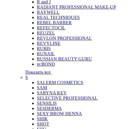
R and J
RADIANT PROFESSIONAL MAKE-UP
RAYWELL
REAL TECHNIQUES
REBEL BARBER
REFECTOCIL
REUZEL
REVLON PROFESSIONAL
REVYLINE
RUBIS
RUNAIL
RUSSIAN BEAUTY GURU
re:BOND
Показать все
S
SALERM COSMETICS
SAM
SARYNA KEY
SELECTIVE PROFESSIONAL
SENSILIS
SESDERMA
SEXY BROW HENNA
SHIK
SHOT