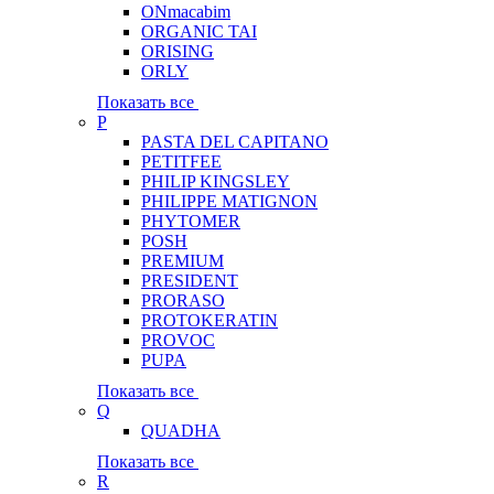
ONmacabim
ORGANIC TAI
ORISING
ORLY
Показать все
P
PASTA DEL CAPITANO
PETITFEE
PHILIP KINGSLEY
PHILIPPE MATIGNON
PHYTOMER
POSH
PREMIUM
PRESIDENT
PRORASO
PROTOKERATIN
PROVOC
PUPA
Показать все
Q
QUADHA
Показать все
R