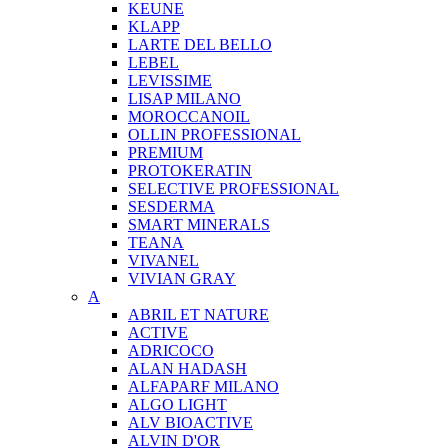
KEUNE
KLAPP
LARTE DEL BELLO
LEBEL
LEVISSIME
LISAP MILANO
MOROCCANOIL
OLLIN PROFESSIONAL
PREMIUM
PROTOKERATIN
SELECTIVE PROFESSIONAL
SESDERMA
SMART MINERALS
TEANA
VIVANEL
VIVIAN GRAY
A
ABRIL ET NATURE
ACTIVE
ADRICOCO
ALAN HADASH
ALFAPARF MILANO
ALGO LIGHT
ALV BIOACTIVE
ALVIN D'OR