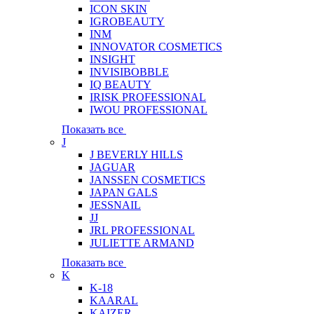
ICON SKIN
IGROBEAUTY
INM
INNOVATOR COSMETICS
INSIGHT
INVISIBOBBLE
IQ BEAUTY
IRISK PROFESSIONAL
IWOU PROFESSIONAL
Показать все
J
J BEVERLY HILLS
JAGUAR
JANSSEN COSMETICS
JAPAN GALS
JESSNAIL
JJ
JRL PROFESSIONAL
JULIETTE ARMAND
Показать все
K
K-18
KAARAL
KAIZER