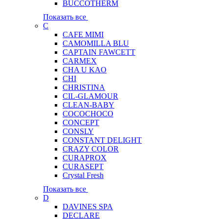
BUCCOTHERM
Показать все
C
CAFE MIMI
CAMOMILLA BLU
CAPTAIN FAWCETT
CARMEX
CHA U KAO
CHI
CHRISTINA
CIL-GLAMOUR
CLEAN-BABY
COCOCHOCO
CONCEPT
CONSLY
CONSTANT DELIGHT
CRAZY COLOR
CURAPROX
CURASEPT
Crystal Fresh
Показать все
D
DAVINES SPA
DECLARE