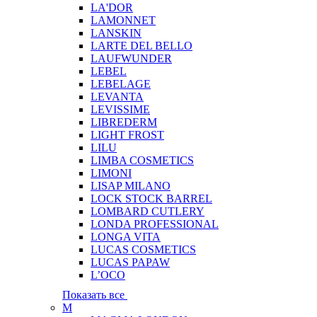
LA'DOR
LAMONNET
LANSKIN
LARTE DEL BELLO
LAUFWUNDER
LEBEL
LEBELAGE
LEVANTA
LEVISSIME
LIBREDERM
LIGHT FROST
LILU
LIMBA COSMETICS
LIMONI
LISAP MILANO
LOCK STOCK BARREL
LOMBARD CUTLERY
LONDA PROFESSIONAL
LONGA VITA
LUCAS COSMETICS
LUCAS PAPAW
L’OCO
Показать все
M