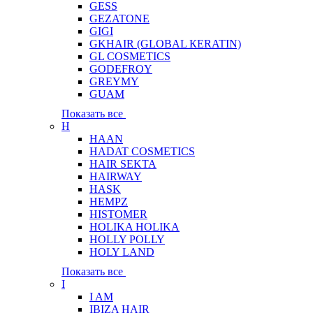
GESS
GEZATONE
GIGI
GKHAIR (GLOBAL КЕRATIN)
GL COSMETICS
GODEFROY
GREYMY
GUAM
Показать все
H
HAAN
HADAT COSMETICS
HAIR SEKTA
HAIRWAY
HASK
HEMPZ
HISTOMER
HOLIKA HOLIKA
HOLLY POLLY
HOLY LAND
Показать все
I
I AM
IBIZA HAIR