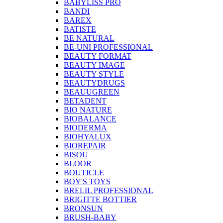
BABYLISS PRO
BANDI
BAREX
BATISTE
BE NATURAL
BE-UNI PROFESSIONAL
BEAUTY FORMAT
BEAUTY IMAGE
BEAUTY STYLE
BEAUTYDRUGS
BEAUUGREEN
BETADENT
BIO NATURE
BIOBALANCE
BIODERMA
BIOHYALUX
BIOREPAIR
BISOU
BLOOR
BOUTICLE
BOY'S TOYS
BRELIL PROFESSIONAL
BRIGITTE BOTTIER
BRONSUN
BRUSH-BABY