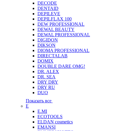
DECODE
DENTAID
DEPILEVE
DEPILFLAX 100
DEW PROFESSIONAL
DEWAL BEAUTY
DEWAL PROFESSIONAL
DIGIDON
DIKSON
DIOMA PROFESSIONAL
DIRECTALAB
DOMIX
DOUBLE DARE OMG!
DR. ALEX
DR. SEA
DRY DRY
DRY RU
DUO
Показать все
E
E.MI
ECOTOOLS
ELDAN cosmetics
EMANSI