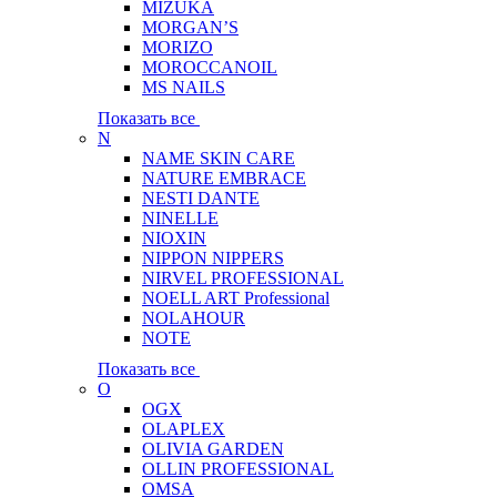
MIZUKA
MORGAN’S
MORIZO
MOROCCANOIL
MS NAILS
Показать все
N
NAME SKIN CARE
NATURE EMBRACE
NESTI DANTE
NINELLE
NIOXIN
NIPPON NIPPERS
NIRVEL PROFESSIONAL
NOELL ART Professional
NOLAHOUR
NOTE
Показать все
O
OGX
OLAPLEX
OLIVIA GARDEN
OLLIN PROFESSIONAL
OMSA