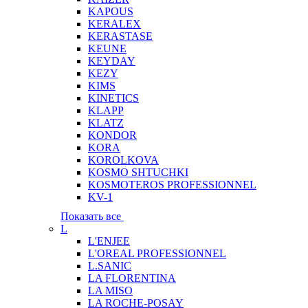
KAPOUS
KERALEX
KERASTASE
KEUNE
KEYDAY
KEZY
KIMS
KINETICS
KLAPP
KLATZ
KONDOR
KORA
KOROLKOVA
KOSMO SHTUCHKI
KOSMOTEROS PROFESSIONNEL
KV-1
Показать все
L
L'ENJEE
L'OREAL PROFESSIONNEL
L.SANIC
LA FLORENTINA
LA MISO
LA ROCHE-POSAY