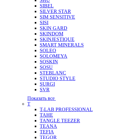
SHU
SIBEL
SILVER STAR
SIM SENSITIVE
SISI
SKIN GARD
SKINDOM
SKINJESTIQUE
SMART MINERALS
SOLEO
SOLOMEYA
SOSKIN
SOSU
STEBLANC
STUDIO STYLE
SURGI
SVR
Показать все
T
T-LAB PROFESSIONAL
TAHE
TANGLE TEEZER
TEANA
TEFIA
TEGOR