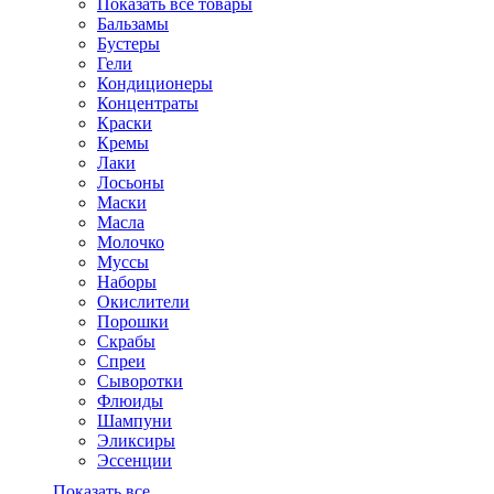
Показать все товары
Бальзамы
Бустеры
Гели
Кондиционеры
Концентраты
Краски
Кремы
Лаки
Лосьоны
Маски
Масла
Молочко
Муссы
Наборы
Окислители
Порошки
Скрабы
Спреи
Сыворотки
Флюиды
Шампуни
Эликсиры
Эссенции
Показать все