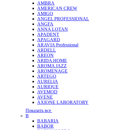
AMBRA
AMERICAN CREW
AMIGO
ANGEL PROFESSIONAL
ANGFA
ANNA LOTAN
APADENT
APAGARD
ARAVIA Professional
ARDELL
AREON
ARIDA HOME
AROMA JAZZ
AROMENAGE
ARTEGO
AURELIA
AURIQUE
AVEMOD
AVENE
AXIONE LABORATORY
Показать все
B
BABARIA
BABOR