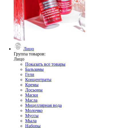
Лицо
Группа товаров:
Лицо
Показать все товары
Бальзамы
Гели
Концентраты
Кремы
Лосьоны
Маски
Масла
Мицеллярная вода
Молочко
Муссы
Мыла
Наборы