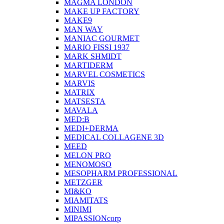
MAGMA LONDON
MAKE UP FACTORY
MAKE9
MAN WAY
MANIAC GOURMET
MARIO FISSI 1937
MARK SHMIDT
MARTIDERM
MARVEL COSMETICS
MARVIS
MATRIX
MATSESTA
MAVALA
MED:B
MEDI+DERMA
MEDICAL COLLAGENE 3D
MEED
MELON PRO
MENOMOSO
MESOPHARM PROFESSIONAL
METZGER
MI&KO
MIAMITATS
MINIMI
MIPASSIONcorp