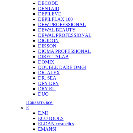
DECODE
DENTAID
DEPILEVE
DEPILFLAX 100
DEW PROFESSIONAL
DEWAL BEAUTY
DEWAL PROFESSIONAL
DIGIDON
DIKSON
DIOMA PROFESSIONAL
DIRECTALAB
DOMIX
DOUBLE DARE OMG!
DR. ALEX
DR. SEA
DRY DRY
DRY RU
DUO
Показать все
E
E.MI
ECOTOOLS
ELDAN cosmetics
EMANSI