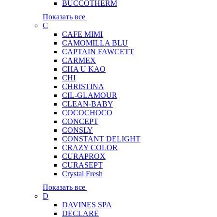
BUCCOTHERM
Показать все
C
CAFE MIMI
CAMOMILLA BLU
CAPTAIN FAWCETT
CARMEX
CHA U KAO
CHI
CHRISTINA
CIL-GLAMOUR
CLEAN-BABY
COCOCHOCO
CONCEPT
CONSLY
CONSTANT DELIGHT
CRAZY COLOR
CURAPROX
CURASEPT
Crystal Fresh
Показать все
D
DAVINES SPA
DECLARE