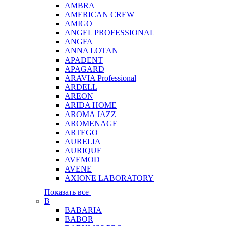
AMBRA
AMERICAN CREW
AMIGO
ANGEL PROFESSIONAL
ANGFA
ANNA LOTAN
APADENT
APAGARD
ARAVIA Professional
ARDELL
AREON
ARIDA HOME
AROMA JAZZ
AROMENAGE
ARTEGO
AURELIA
AURIQUE
AVEMOD
AVENE
AXIONE LABORATORY
Показать все
B
BABARIA
BABOR