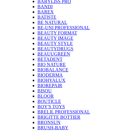
BABYLISS PRO
BANDI
BAREX
BATISTE
BE NATURAL
BE-UNI PROFESSIONAL
BEAUTY FORMAT
BEAUTY IMAGE
BEAUTY STYLE
BEAUTYDRUGS
BEAUUGREEN
BETADENT
BIO NATURE
BIOBALANCE
BIODERMA
BIOHYALUX
BIOREPAIR
BISOU
BLOOR
BOUTICLE
BOY'S TOYS
BRELIL PROFESSIONAL
BRIGITTE BOTTIER
BRONSUN
BRUSH-BABY