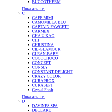
BUCCOTHERM
Показать все
C
CAFE MIMI
CAMOMILLA BLU
CAPTAIN FAWCETT
CARMEX
CHA U KAO
CHI
CHRISTINA
CIL-GLAMOUR
CLEAN-BABY
COCOCHOCO
CONCEPT
CONSLY
CONSTANT DELIGHT
CRAZY COLOR
CURAPROX
CURASEPT
Crystal Fresh
Показать все
D
DAVINES SPA
DECLARE