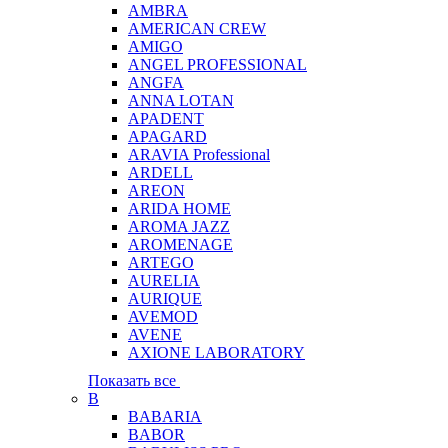
AMBRA
AMERICAN CREW
AMIGO
ANGEL PROFESSIONAL
ANGFA
ANNA LOTAN
APADENT
APAGARD
ARAVIA Professional
ARDELL
AREON
ARIDA HOME
AROMA JAZZ
AROMENAGE
ARTEGO
AURELIA
AURIQUE
AVEMOD
AVENE
AXIONE LABORATORY
Показать все
B
BABARIA
BABOR