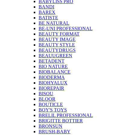
BABYLISS PRO
BANDI
BAREX
BATISTE
BE NATURAL
BE-UNI PROFESSIONAL
BEAUTY FORMAT
BEAUTY IMAGE
BEAUTY STYLE
BEAUTYDRUGS
BEAUUGREEN
BETADENT
BIO NATURE
BIOBALANCE
BIODERMA
BIOHYALUX
BIOREPAIR
BISOU
BLOOR
BOUTICLE
BOY'S TOYS
BRELIL PROFESSIONAL
BRIGITTE BOTTIER
BRONSUN
BRUSH-BABY