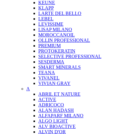
KEUNE
KLAPP
LARTE DEL BELLO
LEBEL
LEVISSIME
LISAP MILANO
MOROCCANOIL
OLLIN PROFESSIONAL
PREMIUM
PROTOKERATIN
SELECTIVE PROFESSIONAL
SESDERMA
SMART MINERALS
TEANA
VIVANEL
VIVIAN GRAY
A
ABRIL ET NATURE
ACTIVE
ADRICOCO
ALAN HADASH
ALFAPARF MILANO
ALGO LIGHT
ALV BIOACTIVE
ALVIN D'OR