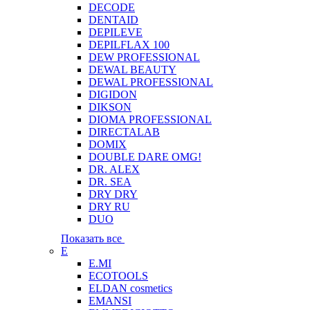
DECODE
DENTAID
DEPILEVE
DEPILFLAX 100
DEW PROFESSIONAL
DEWAL BEAUTY
DEWAL PROFESSIONAL
DIGIDON
DIKSON
DIOMA PROFESSIONAL
DIRECTALAB
DOMIX
DOUBLE DARE OMG!
DR. ALEX
DR. SEA
DRY DRY
DRY RU
DUO
Показать все
E
E.MI
ECOTOOLS
ELDAN cosmetics
EMANSI