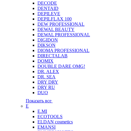
DECODE
DENTAID
DEPILEVE
DEPILFLAX 100
DEW PROFESSIONAL
DEWAL BEAUTY
DEWAL PROFESSIONAL
DIGIDON
DIKSON
DIOMA PROFESSIONAL
DIRECTALAB
DOMIX
DOUBLE DARE OMG!
DR. ALEX
DR. SEA
DRY DRY
DRY RU
DUO
Показать все
E
E.MI
ECOTOOLS
ELDAN cosmetics
EMANSI