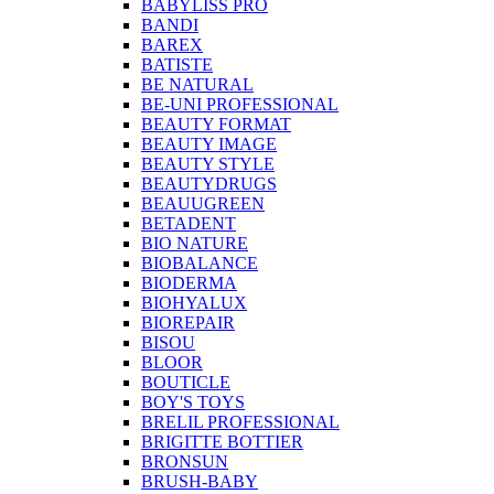
BABYLISS PRO
BANDI
BAREX
BATISTE
BE NATURAL
BE-UNI PROFESSIONAL
BEAUTY FORMAT
BEAUTY IMAGE
BEAUTY STYLE
BEAUTYDRUGS
BEAUUGREEN
BETADENT
BIO NATURE
BIOBALANCE
BIODERMA
BIOHYALUX
BIOREPAIR
BISOU
BLOOR
BOUTICLE
BOY'S TOYS
BRELIL PROFESSIONAL
BRIGITTE BOTTIER
BRONSUN
BRUSH-BABY