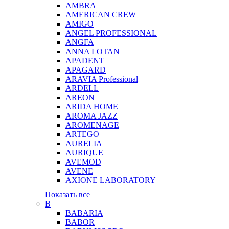
AMBRA
AMERICAN CREW
AMIGO
ANGEL PROFESSIONAL
ANGFA
ANNA LOTAN
APADENT
APAGARD
ARAVIA Professional
ARDELL
AREON
ARIDA HOME
AROMA JAZZ
AROMENAGE
ARTEGO
AURELIA
AURIQUE
AVEMOD
AVENE
AXIONE LABORATORY
Показать все
B
BABARIA
BABOR