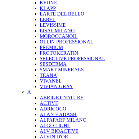
KEUNE
KLAPP
LARTE DEL BELLO
LEBEL
LEVISSIME
LISAP MILANO
MOROCCANOIL
OLLIN PROFESSIONAL
PREMIUM
PROTOKERATIN
SELECTIVE PROFESSIONAL
SESDERMA
SMART MINERALS
TEANA
VIVANEL
VIVIAN GRAY
A
ABRIL ET NATURE
ACTIVE
ADRICOCO
ALAN HADASH
ALFAPARF MILANO
ALGO LIGHT
ALV BIOACTIVE
ALVIN D'OR