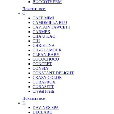
BUCCOTHERM
Показать все
C
CAFE MIMI
CAMOMILLA BLU
CAPTAIN FAWCETT
CARMEX
CHA U KAO
CHI
CHRISTINA
CIL-GLAMOUR
CLEAN-BABY
COCOCHOCO
CONCEPT
CONSLY
CONSTANT DELIGHT
CRAZY COLOR
CURAPROX
CURASEPT
Crystal Fresh
Показать все
D
DAVINES SPA
DECLARE