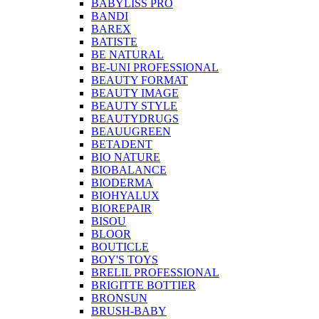
BABYLISS PRO
BANDI
BAREX
BATISTE
BE NATURAL
BE-UNI PROFESSIONAL
BEAUTY FORMAT
BEAUTY IMAGE
BEAUTY STYLE
BEAUTYDRUGS
BEAUUGREEN
BETADENT
BIO NATURE
BIOBALANCE
BIODERMA
BIOHYALUX
BIOREPAIR
BISOU
BLOOR
BOUTICLE
BOY'S TOYS
BRELIL PROFESSIONAL
BRIGITTE BOTTIER
BRONSUN
BRUSH-BABY