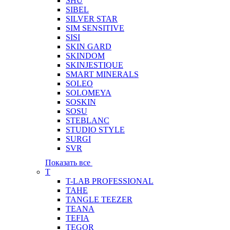
SHU
SIBEL
SILVER STAR
SIM SENSITIVE
SISI
SKIN GARD
SKINDOM
SKINJESTIQUE
SMART MINERALS
SOLEO
SOLOMEYA
SOSKIN
SOSU
STEBLANC
STUDIO STYLE
SURGI
SVR
Показать все
T
T-LAB PROFESSIONAL
TAHE
TANGLE TEEZER
TEANA
TEFIA
TEGOR