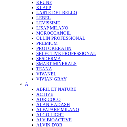
KEUNE
KLAPP
LARTE DEL BELLO
LEBEL
LEVISSIME
LISAP MILANO
MOROCCANOIL
OLLIN PROFESSIONAL
PREMIUM
PROTOKERATIN
SELECTIVE PROFESSIONAL
SESDERMA
SMART MINERALS
TEANA
VIVANEL
VIVIAN GRAY
A
ABRIL ET NATURE
ACTIVE
ADRICOCO
ALAN HADASH
ALFAPARF MILANO
ALGO LIGHT
ALV BIOACTIVE
ALVIN D'OR