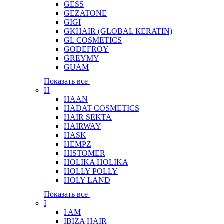
GESS
GEZATONE
GIGI
GKHAIR (GLOBAL КЕRATIN)
GL COSMETICS
GODEFROY
GREYMY
GUAM
Показать все
H
HAAN
HADAT COSMETICS
HAIR SEKTA
HAIRWAY
HASK
HEMPZ
HISTOMER
HOLIKA HOLIKA
HOLLY POLLY
HOLY LAND
Показать все
I
I AM
IBIZA HAIR