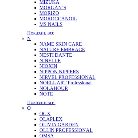
MIZUKA
MORGAN’S
MORIZO
MOROCCANOIL
MS NAILS
Показать все
N
NAME SKIN CARE
NATURE EMBRACE
NESTI DANTE
NINELLE
NIOXIN
NIPPON NIPPERS
NIRVEL PROFESSIONAL
NOELL ART Professional
NOLAHOUR
NOTE
Показать все
O
OGX
OLAPLEX
OLIVIA GARDEN
OLLIN PROFESSIONAL
OMSA