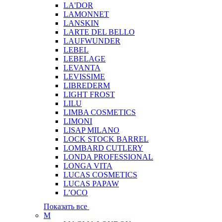
LA'DOR
LAMONNET
LANSKIN
LARTE DEL BELLO
LAUFWUNDER
LEBEL
LEBELAGE
LEVANTA
LEVISSIME
LIBREDERM
LIGHT FROST
LILU
LIMBA COSMETICS
LIMONI
LISAP MILANO
LOCK STOCK BARREL
LOMBARD CUTLERY
LONDA PROFESSIONAL
LONGA VITA
LUCAS COSMETICS
LUCAS PAPAW
L’OCO
Показать все
M