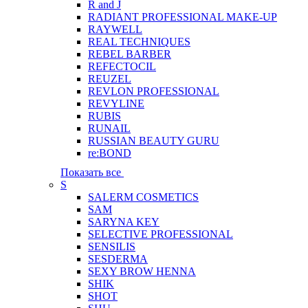
R and J
RADIANT PROFESSIONAL MAKE-UP
RAYWELL
REAL TECHNIQUES
REBEL BARBER
REFECTOCIL
REUZEL
REVLON PROFESSIONAL
REVYLINE
RUBIS
RUNAIL
RUSSIAN BEAUTY GURU
re:BOND
Показать все
S
SALERM COSMETICS
SAM
SARYNA KEY
SELECTIVE PROFESSIONAL
SENSILIS
SESDERMA
SEXY BROW HENNA
SHIK
SHOT