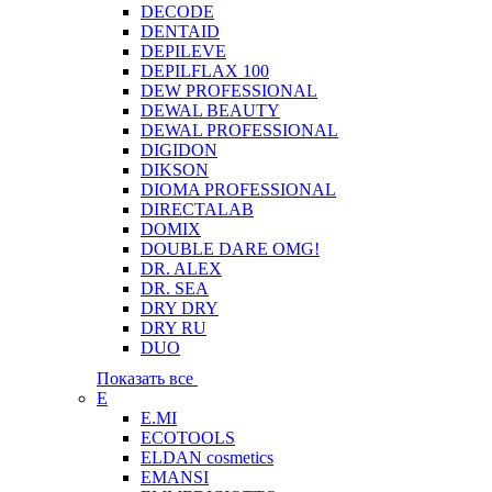
DECODE
DENTAID
DEPILEVE
DEPILFLAX 100
DEW PROFESSIONAL
DEWAL BEAUTY
DEWAL PROFESSIONAL
DIGIDON
DIKSON
DIOMA PROFESSIONAL
DIRECTALAB
DOMIX
DOUBLE DARE OMG!
DR. ALEX
DR. SEA
DRY DRY
DRY RU
DUO
Показать все
E
E.MI
ECOTOOLS
ELDAN cosmetics
EMANSI