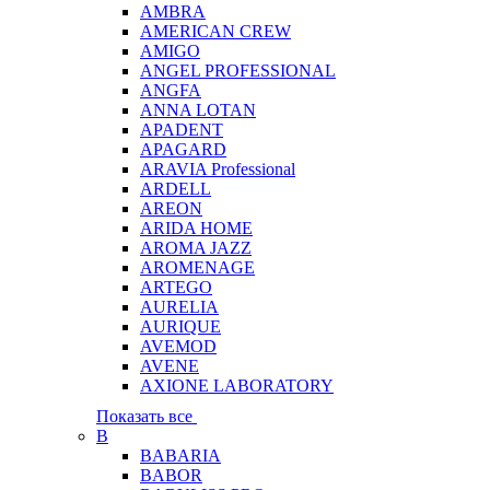
AMBRA
AMERICAN CREW
AMIGO
ANGEL PROFESSIONAL
ANGFA
ANNA LOTAN
APADENT
APAGARD
ARAVIA Professional
ARDELL
AREON
ARIDA HOME
AROMA JAZZ
AROMENAGE
ARTEGO
AURELIA
AURIQUE
AVEMOD
AVENE
AXIONE LABORATORY
Показать все
B
BABARIA
BABOR