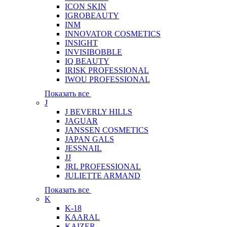
ICON SKIN
IGROBEAUTY
INM
INNOVATOR COSMETICS
INSIGHT
INVISIBOBBLE
IQ BEAUTY
IRISK PROFESSIONAL
IWOU PROFESSIONAL
Показать все
J
J BEVERLY HILLS
JAGUAR
JANSSEN COSMETICS
JAPAN GALS
JESSNAIL
JJ
JRL PROFESSIONAL
JULIETTE ARMAND
Показать все
K
K-18
KAARAL
KAIZER