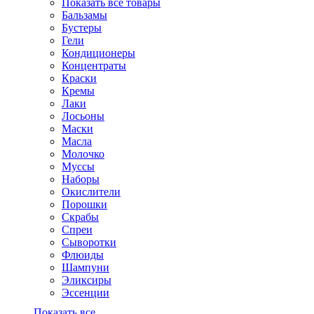
Показать все товары
Бальзамы
Бустеры
Гели
Кондиционеры
Концентраты
Краски
Кремы
Лаки
Лосьоны
Маски
Масла
Молочко
Муссы
Наборы
Окислители
Порошки
Скрабы
Спреи
Сыворотки
Флюиды
Шампуни
Эликсиры
Эссенции
Показать все