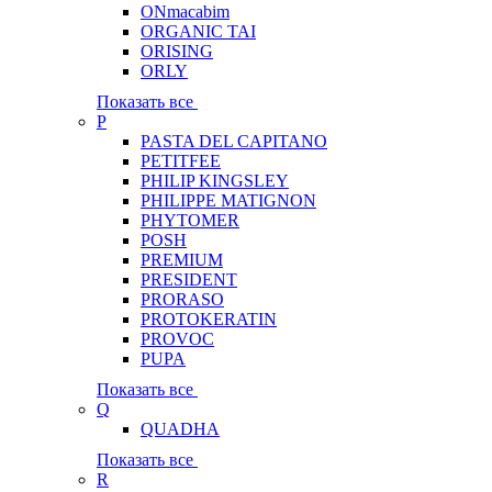
ONmacabim
ORGANIC TAI
ORISING
ORLY
Показать все
P
PASTA DEL CAPITANO
PETITFEE
PHILIP KINGSLEY
PHILIPPE MATIGNON
PHYTOMER
POSH
PREMIUM
PRESIDENT
PRORASO
PROTOKERATIN
PROVOC
PUPA
Показать все
Q
QUADHA
Показать все
R