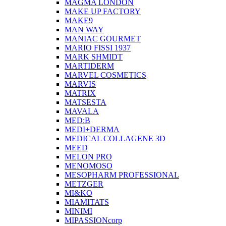
MAGMA LONDON
MAKE UP FACTORY
MAKE9
MAN WAY
MANIAC GOURMET
MARIO FISSI 1937
MARK SHMIDT
MARTIDERM
MARVEL COSMETICS
MARVIS
MATRIX
MATSESTA
MAVALA
MED:B
MEDI+DERMA
MEDICAL COLLAGENE 3D
MEED
MELON PRO
MENOMOSO
MESOPHARM PROFESSIONAL
METZGER
MI&KO
MIAMITATS
MINIMI
MIPASSIONcorp