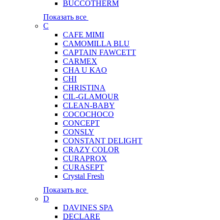
BUCCOTHERM
Показать все
C
CAFE MIMI
CAMOMILLA BLU
CAPTAIN FAWCETT
CARMEX
CHA U KAO
CHI
CHRISTINA
CIL-GLAMOUR
CLEAN-BABY
COCOCHOCO
CONCEPT
CONSLY
CONSTANT DELIGHT
CRAZY COLOR
CURAPROX
CURASEPT
Crystal Fresh
Показать все
D
DAVINES SPA
DECLARE