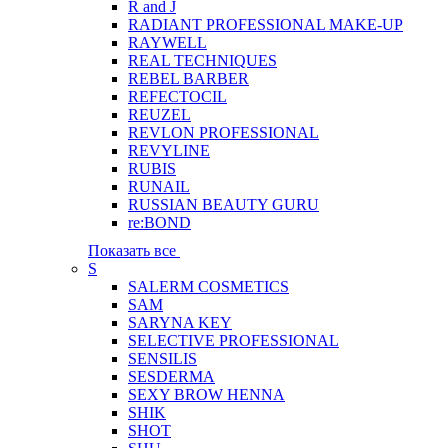
R and J
RADIANT PROFESSIONAL MAKE-UP
RAYWELL
REAL TECHNIQUES
REBEL BARBER
REFECTOCIL
REUZEL
REVLON PROFESSIONAL
REVYLINE
RUBIS
RUNAIL
RUSSIAN BEAUTY GURU
re:BOND
Показать все
S
SALERM COSMETICS
SAM
SARYNA KEY
SELECTIVE PROFESSIONAL
SENSILIS
SESDERMA
SEXY BROW HENNA
SHIK
SHOT