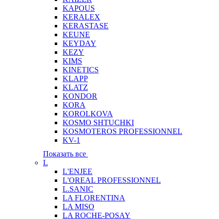
KAPOUS
KERALEX
KERASTASE
KEUNE
KEYDAY
KEZY
KIMS
KINETICS
KLAPP
KLATZ
KONDOR
KORA
KOROLKOVA
KOSMO SHTUCHKI
KOSMOTEROS PROFESSIONNEL
KV-1
Показать все
L
L'ENJEE
L'OREAL PROFESSIONNEL
L.SANIC
LA FLORENTINA
LA MISO
LA ROCHE-POSAY