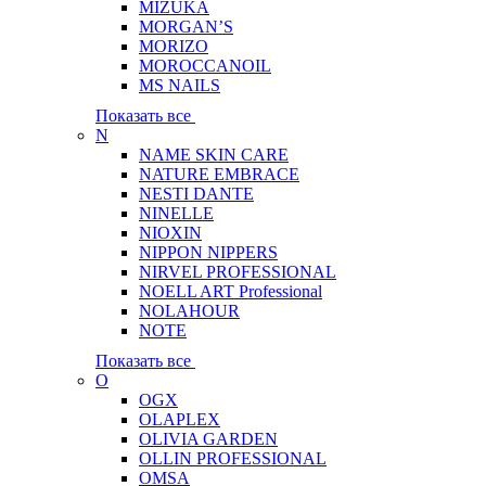
MIZUKA
MORGAN’S
MORIZO
MOROCCANOIL
MS NAILS
Показать все
N
NAME SKIN CARE
NATURE EMBRACE
NESTI DANTE
NINELLE
NIOXIN
NIPPON NIPPERS
NIRVEL PROFESSIONAL
NOELL ART Professional
NOLAHOUR
NOTE
Показать все
O
OGX
OLAPLEX
OLIVIA GARDEN
OLLIN PROFESSIONAL
OMSA