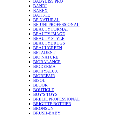
BABYLISS PRO
BANDI
BAREX
BATISTE
BE NATURAL
BE-UNI PROFESSIONAL
BEAUTY FORMAT
BEAUTY IMAGE
BEAUTY STYLE
BEAUTYDRUGS
BEAUUGREEN
BETADENT
BIO NATURE
BIOBALANCE
BIODERMA
BIOHYALUX
BIOREPAIR
BISOU
BLOOR
BOUTICLE
BOY'S TOYS
BRELIL PROFESSIONAL
BRIGITTE BOTTIER
BRONSUN
BRUSH-BABY