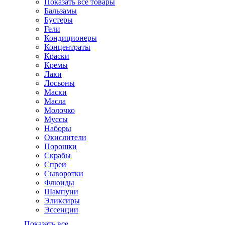
Показать все товары
Бальзамы
Бустеры
Гели
Кондиционеры
Концентраты
Краски
Кремы
Лаки
Лосьоны
Маски
Масла
Молочко
Муссы
Наборы
Окислители
Порошки
Скрабы
Спреи
Сыворотки
Флюиды
Шампуни
Эликсиры
Эссенции
Показать все