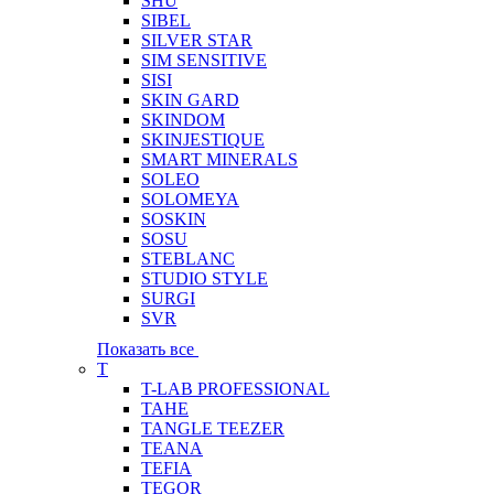
SHU
SIBEL
SILVER STAR
SIM SENSITIVE
SISI
SKIN GARD
SKINDOM
SKINJESTIQUE
SMART MINERALS
SOLEO
SOLOMEYA
SOSKIN
SOSU
STEBLANC
STUDIO STYLE
SURGI
SVR
Показать все
T
T-LAB PROFESSIONAL
TAHE
TANGLE TEEZER
TEANA
TEFIA
TEGOR