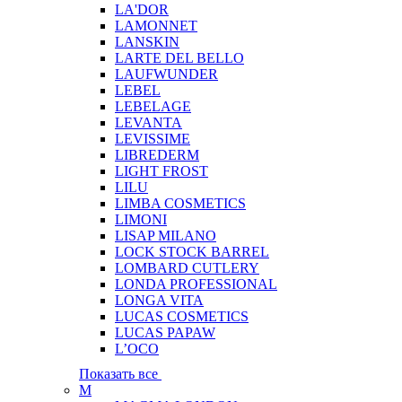
LA'DOR
LAMONNET
LANSKIN
LARTE DEL BELLO
LAUFWUNDER
LEBEL
LEBELAGE
LEVANTA
LEVISSIME
LIBREDERM
LIGHT FROST
LILU
LIMBA COSMETICS
LIMONI
LISAP MILANO
LOCK STOCK BARREL
LOMBARD CUTLERY
LONDA PROFESSIONAL
LONGA VITA
LUCAS COSMETICS
LUCAS PAPAW
L’OCO
Показать все
M