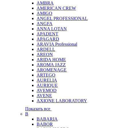
AMBRA
AMERICAN CREW
AMIGO
ANGEL PROFESSIONAL
ANGFA
ANNA LOTAN
APADENT
APAGARD
ARAVIA Professional
ARDELL
AREON
ARIDA HOME
AROMA JAZZ
AROMENAGE
ARTEGO
AURELIA
AURIQUE
AVEMOD
AVENE
AXIONE LABORATORY
Показать все
B
BABARIA
BABOR