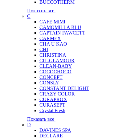
BUCCOTHERM
Показать все
C
CAFE MIMI
CAMOMILLA BLU
CAPTAIN FAWCETT
CARMEX
CHA U KAO
CHI
CHRISTINA
CIL-GLAMOUR
CLEAN-BABY
COCOCHOCO
CONCEPT
CONSLY
CONSTANT DELIGHT
CRAZY COLOR
CURAPROX
CURASEPT
Crystal Fresh
Показать все
D
DAVINES SPA
DECLARE