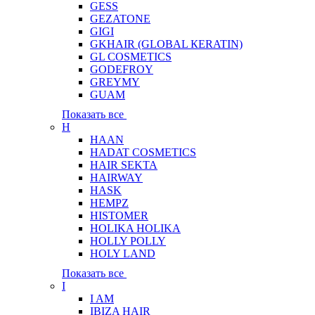
GESS
GEZATONE
GIGI
GKHAIR (GLOBAL КЕRATIN)
GL COSMETICS
GODEFROY
GREYMY
GUAM
Показать все
H
HAAN
HADAT COSMETICS
HAIR SEKTA
HAIRWAY
HASK
HEMPZ
HISTOMER
HOLIKA HOLIKA
HOLLY POLLY
HOLY LAND
Показать все
I
I AM
IBIZA HAIR