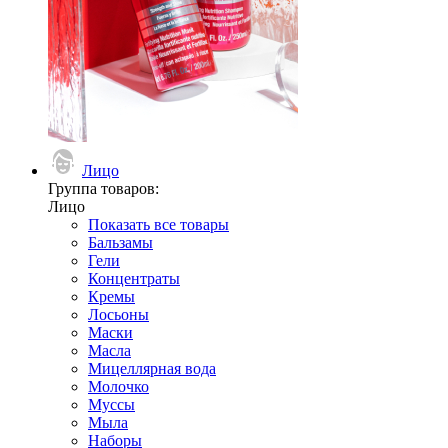
Лицо
Группа товаров:
Лицо
Показать все товары
Бальзамы
Гели
Концентраты
Кремы
Лосьоны
Маски
Масла
Мицеллярная вода
Молочко
Муссы
Мыла
Наборы