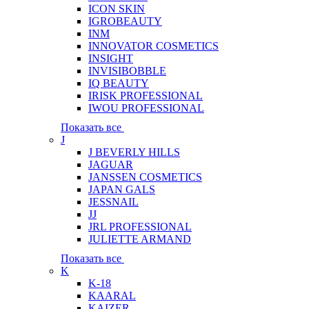
ICON SKIN
IGROBEAUTY
INM
INNOVATOR COSMETICS
INSIGHT
INVISIBOBBLE
IQ BEAUTY
IRISK PROFESSIONAL
IWOU PROFESSIONAL
Показать все
J
J BEVERLY HILLS
JAGUAR
JANSSEN COSMETICS
JAPAN GALS
JESSNAIL
JJ
JRL PROFESSIONAL
JULIETTE ARMAND
Показать все
K
K-18
KAARAL
KAIZER