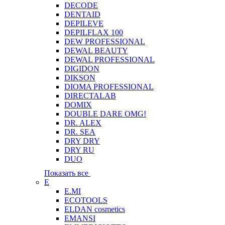
DECODE
DENTAID
DEPILEVE
DEPILFLAX 100
DEW PROFESSIONAL
DEWAL BEAUTY
DEWAL PROFESSIONAL
DIGIDON
DIKSON
DIOMA PROFESSIONAL
DIRECTALAB
DOMIX
DOUBLE DARE OMG!
DR. ALEX
DR. SEA
DRY DRY
DRY RU
DUO
Показать все
E
E.MI
ECOTOOLS
ELDAN cosmetics
EMANSI