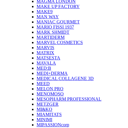
MAGMA LONDON
MAKE UP FACTORY
MAKE9
MAN WAY
MANIAC GOURMET
MARIO FISSI 1937
MARK SHMIDT
MARTIDERM
MARVEL COSMETICS
MARVIS
MATRIX
MATSESTA
MAVALA
MED:B
MEDI+DERMA
MEDICAL COLLAGENE 3D
MEED
MELON PRO
MENOMOSO
MESOPHARM PROFESSIONAL
METZGER
MI&KO
MIAMITATS
MINIMI
MIPASSIONcorp