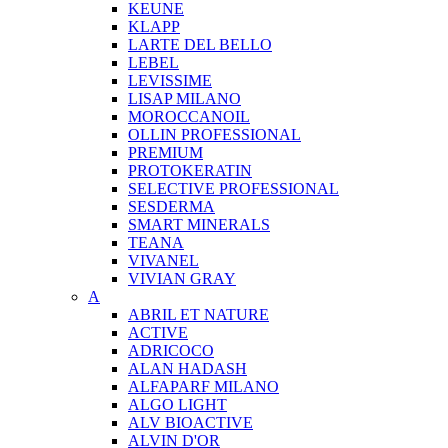
KEUNE
KLAPP
LARTE DEL BELLO
LEBEL
LEVISSIME
LISAP MILANO
MOROCCANOIL
OLLIN PROFESSIONAL
PREMIUM
PROTOKERATIN
SELECTIVE PROFESSIONAL
SESDERMA
SMART MINERALS
TEANA
VIVANEL
VIVIAN GRAY
A
ABRIL ET NATURE
ACTIVE
ADRICOCO
ALAN HADASH
ALFAPARF MILANO
ALGO LIGHT
ALV BIOACTIVE
ALVIN D'OR