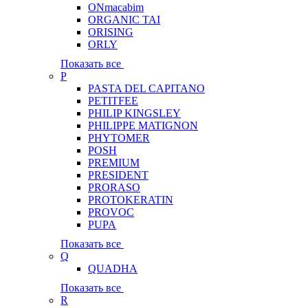
ONmacabim
ORGANIC TAI
ORISING
ORLY
Показать все
P
PASTA DEL CAPITANO
PETITFEE
PHILIP KINGSLEY
PHILIPPE MATIGNON
PHYTOMER
POSH
PREMIUM
PRESIDENT
PRORASO
PROTOKERATIN
PROVOC
PUPA
Показать все
Q
QUADHA
Показать все
R