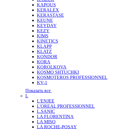
KAPOUS
KERALEX
KERASTASE
KEUNE
KEYDAY
KEZY
KIMS
KINETICS
KLAPP
KLATZ
KONDOR
KORA
KOROLKOVA
KOSMO SHTUCHKI
KOSMOTEROS PROFESSIONNEL
KV-1
Показать все
L
L'ENJEE
L'OREAL PROFESSIONNEL
L.SANIC
LA FLORENTINA
LA MISO
LA ROCHE-POSAY