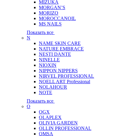
MIZUKA
MORGAN’S
MORIZO
MOROCCANOIL
MS NAILS
Показать все
N
NAME SKIN CARE
NATURE EMBRACE
NESTI DANTE
NINELLE
NIOXIN
NIPPON NIPPERS
NIRVEL PROFESSIONAL
NOELL ART Professional
NOLAHOUR
NOTE
Показать все
O
OGX
OLAPLEX
OLIVIA GARDEN
OLLIN PROFESSIONAL
OMSA