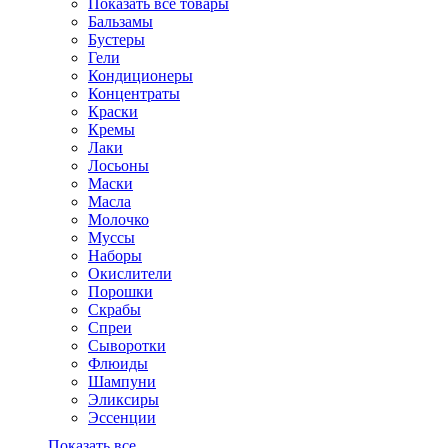
Показать все товары
Бальзамы
Бустеры
Гели
Кондиционеры
Концентраты
Краски
Кремы
Лаки
Лосьоны
Маски
Масла
Молочко
Муссы
Наборы
Окислители
Порошки
Скрабы
Спреи
Сыворотки
Флюиды
Шампуни
Эликсиры
Эссенции
Показать все