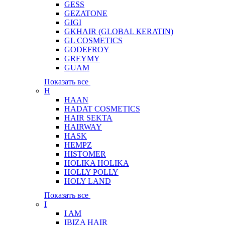
GESS
GEZATONE
GIGI
GKHAIR (GLOBAL КЕRATIN)
GL COSMETICS
GODEFROY
GREYMY
GUAM
Показать все
H
HAAN
HADAT COSMETICS
HAIR SEKTA
HAIRWAY
HASK
HEMPZ
HISTOMER
HOLIKA HOLIKA
HOLLY POLLY
HOLY LAND
Показать все
I
I AM
IBIZA HAIR