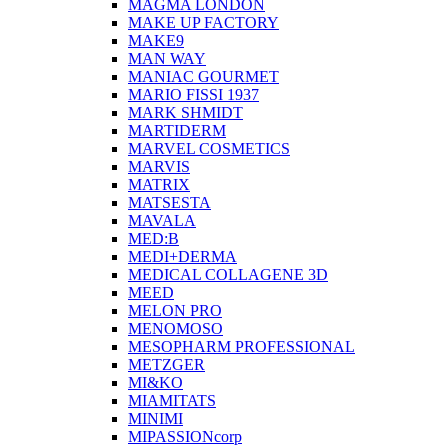
MAGMA LONDON
MAKE UP FACTORY
MAKE9
MAN WAY
MANIAC GOURMET
MARIO FISSI 1937
MARK SHMIDT
MARTIDERM
MARVEL COSMETICS
MARVIS
MATRIX
MATSESTA
MAVALA
MED:B
MEDI+DERMA
MEDICAL COLLAGENE 3D
MEED
MELON PRO
MENOMOSO
MESOPHARM PROFESSIONAL
METZGER
MI&KO
MIAMITATS
MINIMI
MIPASSIONcorp