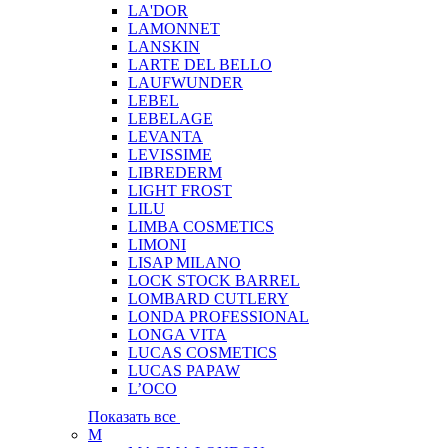
LA'DOR
LAMONNET
LANSKIN
LARTE DEL BELLO
LAUFWUNDER
LEBEL
LEBELAGE
LEVANTA
LEVISSIME
LIBREDERM
LIGHT FROST
LILU
LIMBA COSMETICS
LIMONI
LISAP MILANO
LOCK STOCK BARREL
LOMBARD CUTLERY
LONDA PROFESSIONAL
LONGA VITA
LUCAS COSMETICS
LUCAS PAPAW
L’OCO
Показать все
M