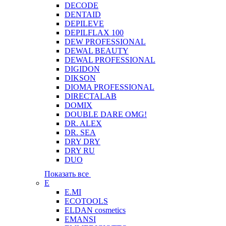
DECODE
DENTAID
DEPILEVE
DEPILFLAX 100
DEW PROFESSIONAL
DEWAL BEAUTY
DEWAL PROFESSIONAL
DIGIDON
DIKSON
DIOMA PROFESSIONAL
DIRECTALAB
DOMIX
DOUBLE DARE OMG!
DR. ALEX
DR. SEA
DRY DRY
DRY RU
DUO
Показать все
E
E.MI
ECOTOOLS
ELDAN cosmetics
EMANSI