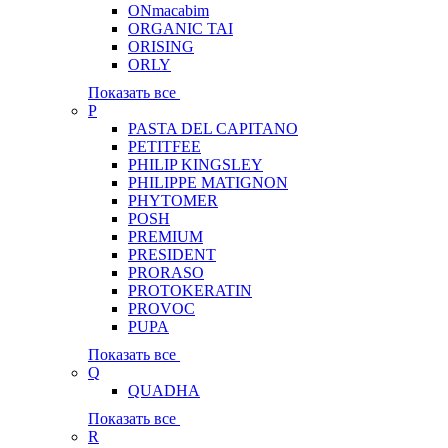
ONmacabim
ORGANIC TAI
ORISING
ORLY
Показать все
P
PASTA DEL CAPITANO
PETITFEE
PHILIP KINGSLEY
PHILIPPE MATIGNON
PHYTOMER
POSH
PREMIUM
PRESIDENT
PRORASO
PROTOKERATIN
PROVOC
PUPA
Показать все
Q
QUADHA
Показать все
R