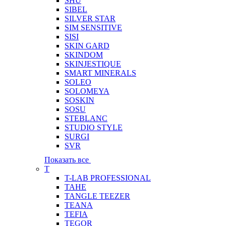
SHU
SIBEL
SILVER STAR
SIM SENSITIVE
SISI
SKIN GARD
SKINDOM
SKINJESTIQUE
SMART MINERALS
SOLEO
SOLOMEYA
SOSKIN
SOSU
STEBLANC
STUDIO STYLE
SURGI
SVR
Показать все
T
T-LAB PROFESSIONAL
TAHE
TANGLE TEEZER
TEANA
TEFIA
TEGOR