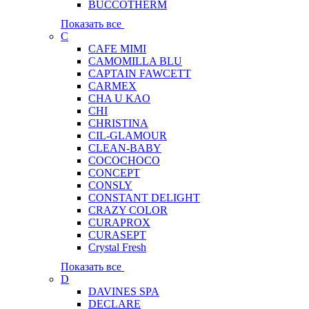
BUCCOTHERM
Показать все
C
CAFE MIMI
CAMOMILLA BLU
CAPTAIN FAWCETT
CARMEX
CHA U KAO
CHI
CHRISTINA
CIL-GLAMOUR
CLEAN-BABY
COCOCHOCO
CONCEPT
CONSLY
CONSTANT DELIGHT
CRAZY COLOR
CURAPROX
CURASEPT
Crystal Fresh
Показать все
D
DAVINES SPA
DECLARE