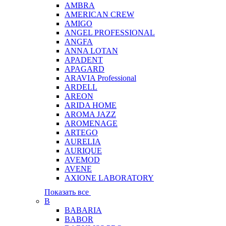
AMBRA
AMERICAN CREW
AMIGO
ANGEL PROFESSIONAL
ANGFA
ANNA LOTAN
APADENT
APAGARD
ARAVIA Professional
ARDELL
AREON
ARIDA HOME
AROMA JAZZ
AROMENAGE
ARTEGO
AURELIA
AURIQUE
AVEMOD
AVENE
AXIONE LABORATORY
Показать все
B
BABARIA
BABOR