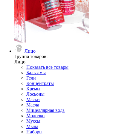
Лицо
Группа товаров:
Лицо
Показать все товары
Бальзамы
Гели
Концентраты
Кремы
Лосьоны
Маски
Масла
Мицеллярная вода
Молочко
Муссы
Мыла
Наборы