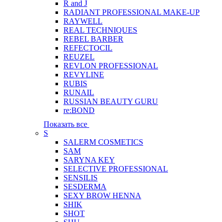
R and J
RADIANT PROFESSIONAL MAKE-UP
RAYWELL
REAL TECHNIQUES
REBEL BARBER
REFECTOCIL
REUZEL
REVLON PROFESSIONAL
REVYLINE
RUBIS
RUNAIL
RUSSIAN BEAUTY GURU
re:BOND
Показать все
S
SALERM COSMETICS
SAM
SARYNA KEY
SELECTIVE PROFESSIONAL
SENSILIS
SESDERMA
SEXY BROW HENNA
SHIK
SHOT