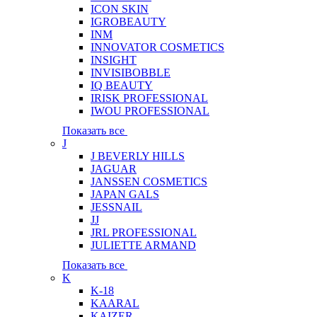
ICON SKIN
IGROBEAUTY
INM
INNOVATOR COSMETICS
INSIGHT
INVISIBOBBLE
IQ BEAUTY
IRISK PROFESSIONAL
IWOU PROFESSIONAL
Показать все
J
J BEVERLY HILLS
JAGUAR
JANSSEN COSMETICS
JAPAN GALS
JESSNAIL
JJ
JRL PROFESSIONAL
JULIETTE ARMAND
Показать все
K
K-18
KAARAL
KAIZER