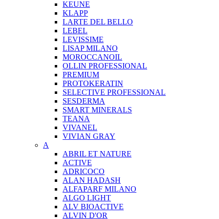
KEUNE
KLAPP
LARTE DEL BELLO
LEBEL
LEVISSIME
LISAP MILANO
MOROCCANOIL
OLLIN PROFESSIONAL
PREMIUM
PROTOKERATIN
SELECTIVE PROFESSIONAL
SESDERMA
SMART MINERALS
TEANA
VIVANEL
VIVIAN GRAY
A
ABRIL ET NATURE
ACTIVE
ADRICOCO
ALAN HADASH
ALFAPARF MILANO
ALGO LIGHT
ALV BIOACTIVE
ALVIN D'OR