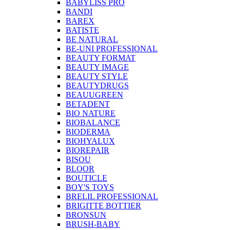
BABYLISS PRO
BANDI
BAREX
BATISTE
BE NATURAL
BE-UNI PROFESSIONAL
BEAUTY FORMAT
BEAUTY IMAGE
BEAUTY STYLE
BEAUTYDRUGS
BEAUUGREEN
BETADENT
BIO NATURE
BIOBALANCE
BIODERMA
BIOHYALUX
BIOREPAIR
BISOU
BLOOR
BOUTICLE
BOY'S TOYS
BRELIL PROFESSIONAL
BRIGITTE BOTTIER
BRONSUN
BRUSH-BABY