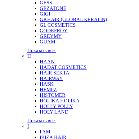
GESS
GEZATONE
GIGI
GKHAIR (GLOBAL КЕRATIN)
GL COSMETICS
GODEFROY
GREYMY
GUAM
Показать все
H
HAAN
HADAT COSMETICS
HAIR SEKTA
HAIRWAY
HASK
HEMPZ
HISTOMER
HOLIKA HOLIKA
HOLLY POLLY
HOLY LAND
Показать все
I
I AM
IBIZA HAIR