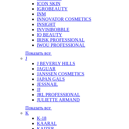
ICON SKIN
IGROBEAUTY
INM
INNOVATOR COSMETICS
INSIGHT
INVISIBOBBLE
IQ BEAUTY
IRISK PROFESSIONAL
IWOU PROFESSIONAL
Показать все
J
J BEVERLY HILLS
JAGUAR
JANSSEN COSMETICS
JAPAN GALS
JESSNAIL
JJ
JRL PROFESSIONAL
JULIETTE ARMAND
Показать все
K
K-18
KAARAL
KAIZER