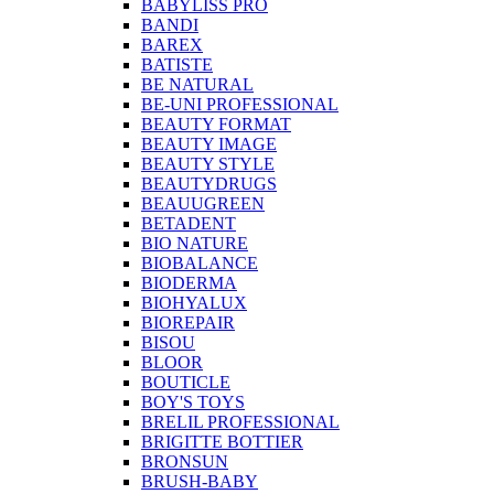
BABYLISS PRO
BANDI
BAREX
BATISTE
BE NATURAL
BE-UNI PROFESSIONAL
BEAUTY FORMAT
BEAUTY IMAGE
BEAUTY STYLE
BEAUTYDRUGS
BEAUUGREEN
BETADENT
BIO NATURE
BIOBALANCE
BIODERMA
BIOHYALUX
BIOREPAIR
BISOU
BLOOR
BOUTICLE
BOY'S TOYS
BRELIL PROFESSIONAL
BRIGITTE BOTTIER
BRONSUN
BRUSH-BABY