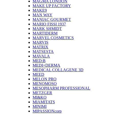
MAGMA LONDON
MAKE UP FACTORY
MAKE9
MAN WAY
MANIAC GOURMET
MARIO FISSI 1937
MARK SHMIDT
MARTIDERM
MARVEL COSMETICS
MARVIS
MATRIX
MATSESTA
MAVALA
MED:B
MEDI+DERMA
MEDICAL COLLAGENE 3D
MEED
MELON PRO
MENOMOSO
MESOPHARM PROFESSIONAL
METZGER
MI&KO
MIAMITATS
MINIMI
MIPASSIONcorp