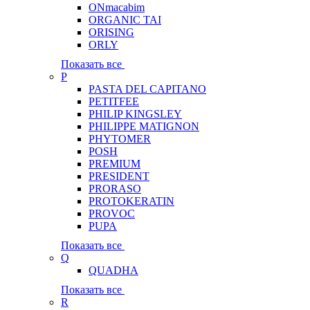
ONmacabim
ORGANIC TAI
ORISING
ORLY
Показать все
P
PASTA DEL CAPITANO
PETITFEE
PHILIP KINGSLEY
PHILIPPE MATIGNON
PHYTOMER
POSH
PREMIUM
PRESIDENT
PRORASO
PROTOKERATIN
PROVOC
PUPA
Показать все
Q
QUADHA
Показать все
R