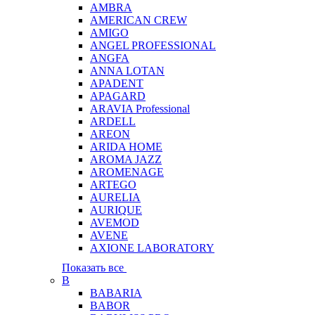
AMBRA
AMERICAN CREW
AMIGO
ANGEL PROFESSIONAL
ANGFA
ANNA LOTAN
APADENT
APAGARD
ARAVIA Professional
ARDELL
AREON
ARIDA HOME
AROMA JAZZ
AROMENAGE
ARTEGO
AURELIA
AURIQUE
AVEMOD
AVENE
AXIONE LABORATORY
Показать все
B
BABARIA
BABOR