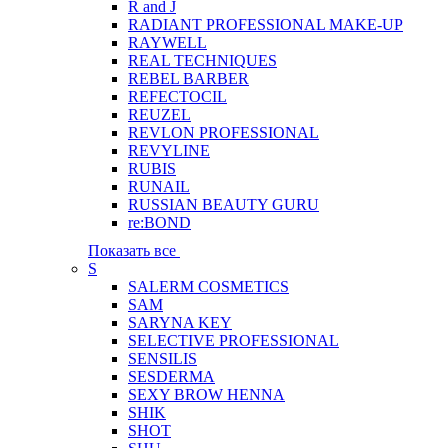
R and J
RADIANT PROFESSIONAL MAKE-UP
RAYWELL
REAL TECHNIQUES
REBEL BARBER
REFECTOCIL
REUZEL
REVLON PROFESSIONAL
REVYLINE
RUBIS
RUNAIL
RUSSIAN BEAUTY GURU
re:BOND
Показать все
S
SALERM COSMETICS
SAM
SARYNA KEY
SELECTIVE PROFESSIONAL
SENSILIS
SESDERMA
SEXY BROW HENNA
SHIK
SHOT