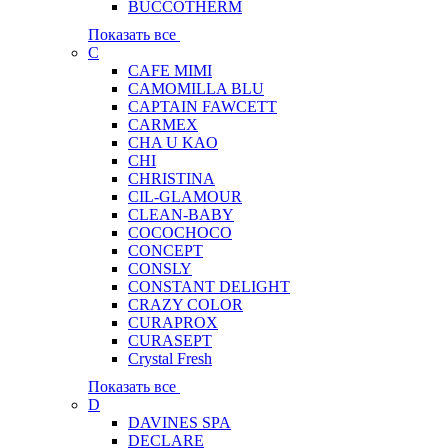
BUCCOTHERM
Показать все
C
CAFE MIMI
CAMOMILLA BLU
CAPTAIN FAWCETT
CARMEX
CHA U KAO
CHI
CHRISTINA
CIL-GLAMOUR
CLEAN-BABY
COCOCHOCO
CONCEPT
CONSLY
CONSTANT DELIGHT
CRAZY COLOR
CURAPROX
CURASEPT
Crystal Fresh
Показать все
D
DAVINES SPA
DECLARE