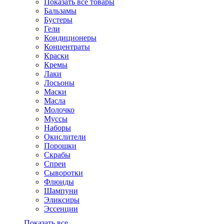
Показать все товары
Бальзамы
Бустеры
Гели
Кондиционеры
Концентраты
Краски
Кремы
Лаки
Лосьоны
Маски
Масла
Молочко
Муссы
Наборы
Окислители
Порошки
Скрабы
Спреи
Сыворотки
Флюиды
Шампуни
Эликсиры
Эссенции
Показать все