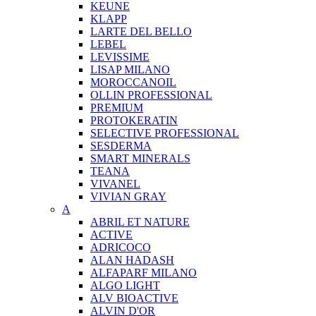
KEUNE
KLAPP
LARTE DEL BELLO
LEBEL
LEVISSIME
LISAP MILANO
MOROCCANOIL
OLLIN PROFESSIONAL
PREMIUM
PROTOKERATIN
SELECTIVE PROFESSIONAL
SESDERMA
SMART MINERALS
TEANA
VIVANEL
VIVIAN GRAY
A
ABRIL ET NATURE
ACTIVE
ADRICOCO
ALAN HADASH
ALFAPARF MILANO
ALGO LIGHT
ALV BIOACTIVE
ALVIN D'OR