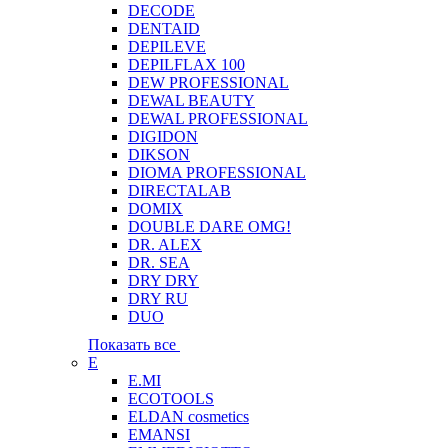
DECODE
DENTAID
DEPILEVE
DEPILFLAX 100
DEW PROFESSIONAL
DEWAL BEAUTY
DEWAL PROFESSIONAL
DIGIDON
DIKSON
DIOMA PROFESSIONAL
DIRECTALAB
DOMIX
DOUBLE DARE OMG!
DR. ALEX
DR. SEA
DRY DRY
DRY RU
DUO
Показать все
E
E.MI
ECOTOOLS
ELDAN cosmetics
EMANSI