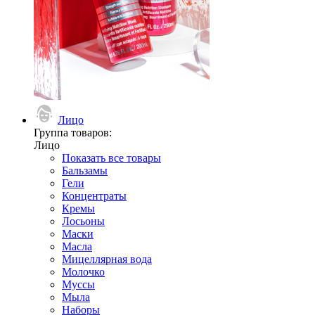
Лицо
Группа товаров:
Лицо
Показать все товары
Бальзамы
Гели
Концентраты
Кремы
Лосьоны
Маски
Масла
Мицеллярная вода
Молочко
Муссы
Мыла
Наборы