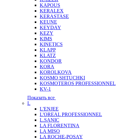
KAPOUS
KERALEX
KERASTASE
KEUNE
KEYDAY
KEZY
KIMS
KINETICS
KLAPP
KLATZ
KONDOR
KORA
KOROLKOVA
KOSMO SHTUCHKI
KOSMOTEROS PROFESSIONNEL
KV-1
Показать все
L
L'ENJEE
L'OREAL PROFESSIONNEL
L.SANIC
LA FLORENTINA
LA MISO
LA ROCHE-POSAY