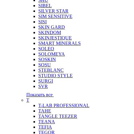
SHU
SIBEL
SILVER STAR
SIM SENSITIVE
SISI
SKIN GARD
SKINDOM
SKINJESTIQUE
SMART MINERALS
SOLEO
SOLOMEYA
SOSKIN
SOSU
STEBLANC
STUDIO STYLE
SURGI
SVR
Показать все
T
T-LAB PROFESSIONAL
TAHE
TANGLE TEEZER
TEANA
TEFIA
TEGOR