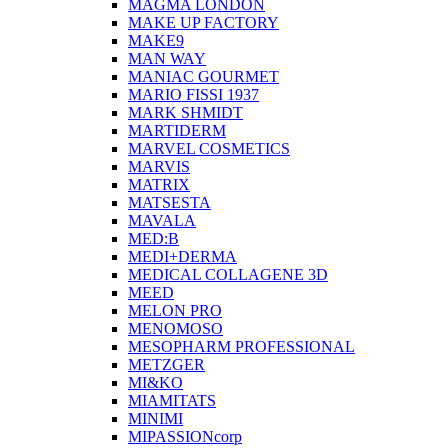
MAGMA LONDON
MAKE UP FACTORY
MAKE9
MAN WAY
MANIAC GOURMET
MARIO FISSI 1937
MARK SHMIDT
MARTIDERM
MARVEL COSMETICS
MARVIS
MATRIX
MATSESTA
MAVALA
MED:B
MEDI+DERMA
MEDICAL COLLAGENE 3D
MEED
MELON PRO
MENOMOSO
MESOPHARM PROFESSIONAL
METZGER
MI&KO
MIAMITATS
MINIMI
MIPASSIONcorp