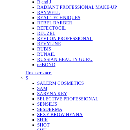
R and J
RADIANT PROFESSIONAL MAKE-UP
RAYWELL
REAL TECHNIQUES
REBEL BARBER
REFECTOCIL
REUZEL
REVLON PROFESSIONAL
REVYLINE
RUBIS
RUNAIL
RUSSIAN BEAUTY GURU
re:BOND
Показать все
S
SALERM COSMETICS
SAM
SARYNA KEY
SELECTIVE PROFESSIONAL
SENSILIS
SESDERMA
SEXY BROW HENNA
SHIK
SHOT