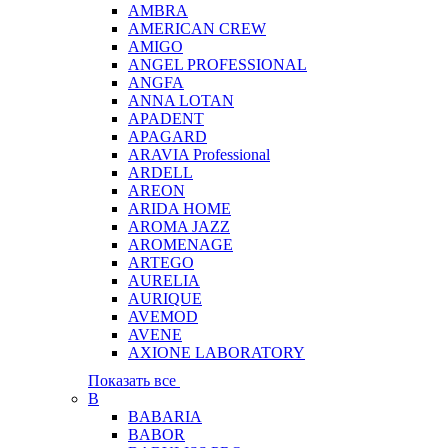
AMBRA
AMERICAN CREW
AMIGO
ANGEL PROFESSIONAL
ANGFA
ANNA LOTAN
APADENT
APAGARD
ARAVIA Professional
ARDELL
AREON
ARIDA HOME
AROMA JAZZ
AROMENAGE
ARTEGO
AURELIA
AURIQUE
AVEMOD
AVENE
AXIONE LABORATORY
Показать все
B
BABARIA
BABOR