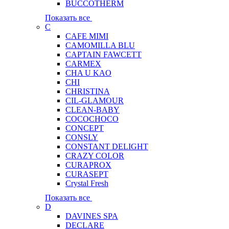
BUCCOTHERM
Показать все
C
CAFE MIMI
CAMOMILLA BLU
CAPTAIN FAWCETT
CARMEX
CHA U KAO
CHI
CHRISTINA
CIL-GLAMOUR
CLEAN-BABY
COCOCHOCO
CONCEPT
CONSLY
CONSTANT DELIGHT
CRAZY COLOR
CURAPROX
CURASEPT
Crystal Fresh
Показать все
D
DAVINES SPA
DECLARE