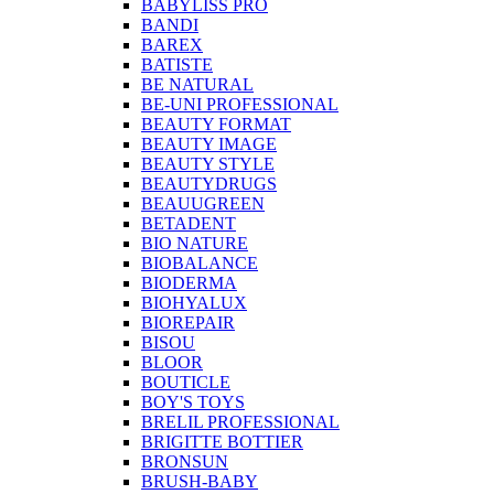
BABYLISS PRO
BANDI
BAREX
BATISTE
BE NATURAL
BE-UNI PROFESSIONAL
BEAUTY FORMAT
BEAUTY IMAGE
BEAUTY STYLE
BEAUTYDRUGS
BEAUUGREEN
BETADENT
BIO NATURE
BIOBALANCE
BIODERMA
BIOHYALUX
BIOREPAIR
BISOU
BLOOR
BOUTICLE
BOY'S TOYS
BRELIL PROFESSIONAL
BRIGITTE BOTTIER
BRONSUN
BRUSH-BABY