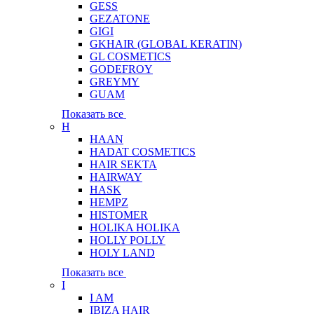
GESS
GEZATONE
GIGI
GKHAIR (GLOBAL КЕRATIN)
GL COSMETICS
GODEFROY
GREYMY
GUAM
Показать все
H
HAAN
HADAT COSMETICS
HAIR SEKTA
HAIRWAY
HASK
HEMPZ
HISTOMER
HOLIKA HOLIKA
HOLLY POLLY
HOLY LAND
Показать все
I
I AM
IBIZA HAIR