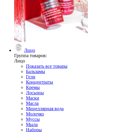
Лицо
Группа товаров:
Лицо
Показать все товары
Бальзамы
Гели
Концентраты
Кремы
Лосьоны
Маски
Масла
Мицеллярная вода
Молочко
Муссы
Мыла
Наборы