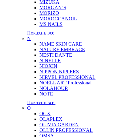
MIZUKA
MORGAN’S
MORIZO
MOROCCANOIL
MS NAILS
Показать все
N
NAME SKIN CARE
NATURE EMBRACE
NESTI DANTE
NINELLE
NIOXIN
NIPPON NIPPERS
NIRVEL PROFESSIONAL
NOELL ART Professional
NOLAHOUR
NOTE
Показать все
O
OGX
OLAPLEX
OLIVIA GARDEN
OLLIN PROFESSIONAL
OMSA