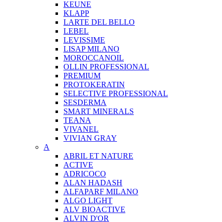
KEUNE
KLAPP
LARTE DEL BELLO
LEBEL
LEVISSIME
LISAP MILANO
MOROCCANOIL
OLLIN PROFESSIONAL
PREMIUM
PROTOKERATIN
SELECTIVE PROFESSIONAL
SESDERMA
SMART MINERALS
TEANA
VIVANEL
VIVIAN GRAY
A
ABRIL ET NATURE
ACTIVE
ADRICOCO
ALAN HADASH
ALFAPARF MILANO
ALGO LIGHT
ALV BIOACTIVE
ALVIN D'OR