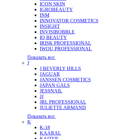
ICON SKIN
IGROBEAUTY
INM
INNOVATOR COSMETICS
INSIGHT
INVISIBOBBLE
IQ BEAUTY
IRISK PROFESSIONAL
IWOU PROFESSIONAL
Показать все
J
J BEVERLY HILLS
JAGUAR
JANSSEN COSMETICS
JAPAN GALS
JESSNAIL
JJ
JRL PROFESSIONAL
JULIETTE ARMAND
Показать все
K
K-18
KAARAL
KAIZER