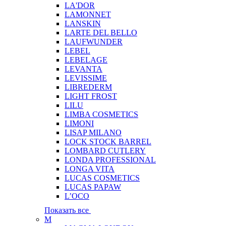
LA'DOR
LAMONNET
LANSKIN
LARTE DEL BELLO
LAUFWUNDER
LEBEL
LEBELAGE
LEVANTA
LEVISSIME
LIBREDERM
LIGHT FROST
LILU
LIMBA COSMETICS
LIMONI
LISAP MILANO
LOCK STOCK BARREL
LOMBARD CUTLERY
LONDA PROFESSIONAL
LONGA VITA
LUCAS COSMETICS
LUCAS PAPAW
L’OCO
Показать все
M