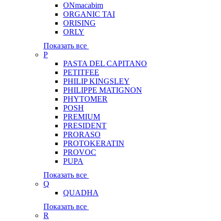
ONmacabim
ORGANIC TAI
ORISING
ORLY
Показать все
P
PASTA DEL CAPITANO
PETITFEE
PHILIP KINGSLEY
PHILIPPE MATIGNON
PHYTOMER
POSH
PREMIUM
PRESIDENT
PRORASO
PROTOKERATIN
PROVOC
PUPA
Показать все
Q
QUADHA
Показать все
R