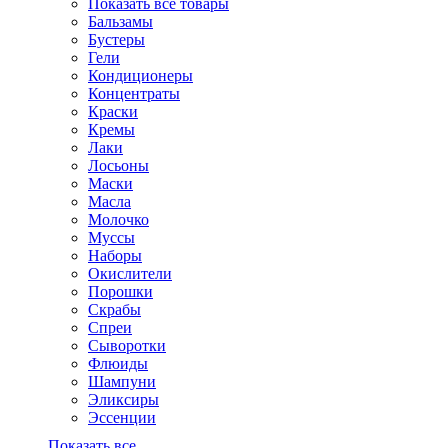
Показать все товары
Бальзамы
Бустеры
Гели
Кондиционеры
Концентраты
Краски
Кремы
Лаки
Лосьоны
Маски
Масла
Молочко
Муссы
Наборы
Окислители
Порошки
Скрабы
Спреи
Сыворотки
Флюиды
Шампуни
Эликсиры
Эссенции
Показать все