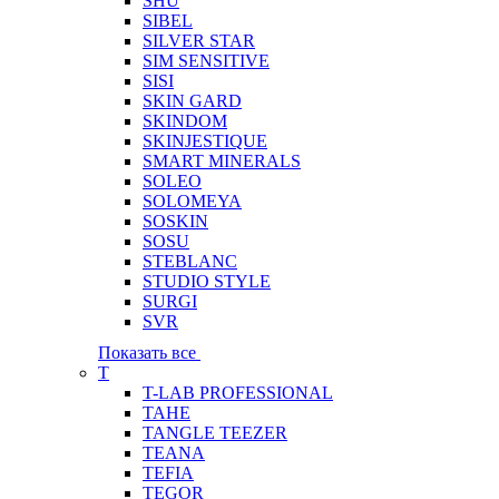
SHU
SIBEL
SILVER STAR
SIM SENSITIVE
SISI
SKIN GARD
SKINDOM
SKINJESTIQUE
SMART MINERALS
SOLEO
SOLOMEYA
SOSKIN
SOSU
STEBLANC
STUDIO STYLE
SURGI
SVR
Показать все
T
T-LAB PROFESSIONAL
TAHE
TANGLE TEEZER
TEANA
TEFIA
TEGOR