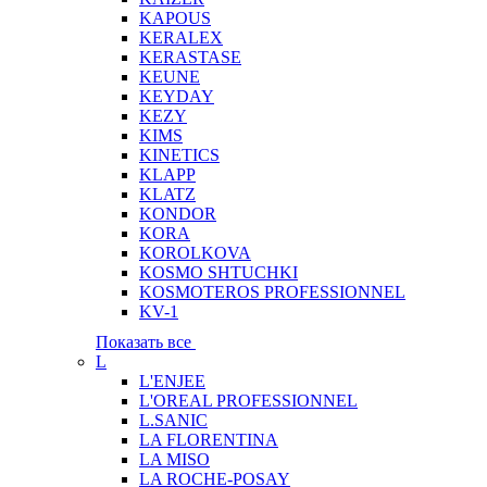
KAPOUS
KERALEX
KERASTASE
KEUNE
KEYDAY
KEZY
KIMS
KINETICS
KLAPP
KLATZ
KONDOR
KORA
KOROLKOVA
KOSMO SHTUCHKI
KOSMOTEROS PROFESSIONNEL
KV-1
Показать все
L
L'ENJEE
L'OREAL PROFESSIONNEL
L.SANIC
LA FLORENTINA
LA MISO
LA ROCHE-POSAY