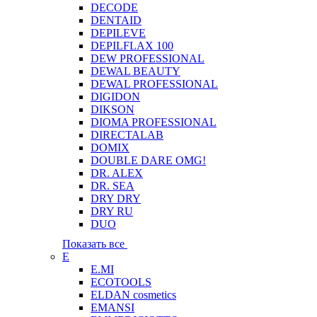
DECODE
DENTAID
DEPILEVE
DEPILFLAX 100
DEW PROFESSIONAL
DEWAL BEAUTY
DEWAL PROFESSIONAL
DIGIDON
DIKSON
DIOMA PROFESSIONAL
DIRECTALAB
DOMIX
DOUBLE DARE OMG!
DR. ALEX
DR. SEA
DRY DRY
DRY RU
DUO
Показать все
E
E.MI
ECOTOOLS
ELDAN cosmetics
EMANSI